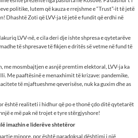
hme është prezente nga paslufta në Kosovë. Pa dashur t’i
ve politike, lutem që kauza e rrejshme e “Trust”-it të jetë
n! Dhashtë Zoti që LVV-ja të jetë e fundit që erdhi në
 lakuriq LVV-në, e cila deri dje ishte shpresa e qytetarëve
adhe të shpresave të fikjen e dritës së vetme në fund të
in, me mosmbajtjen e asnjë premtim elektoral, LVV-ja ka
ulli. Me paaftësinë e menaxhimit të krizave: pandemike,
acitete të mjaftueshme qeverisëse, nuk ka guxim dhe as
 është realiteti i hidhur që po e thonë çdo ditë qytetarët
thnjë e më pak në trojet e tyre stërgjyshore!
ulë imazhin e liderëve shtetëror
partie minore, por është paradoksal dështimi i një