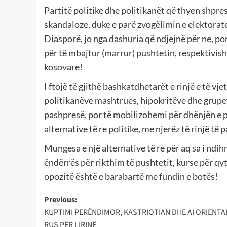
Partitë politike dhe politikanët që thyen shp
skandaloze, duke e parë zvogëlimin e elektorat
Diasporë, jo nga dashuria që ndjejnë për ne, po
për të mbajtur (marrur) pushtetin, respektivish
kosovare!
I ftojë të gjithë bashkatdhetarët e rinjë e të vj
politikanëve mashtrues, hipokritëve dhe grupeve
pashpresë, por të mobilizohemi për dhënjën e pë
alternative të re politike, me njerëz të rinjë të 
Mungesa e një alternative të re për aq sa i ndi
ëndërrës për rikthim të pushtetit, kurse për qy
opozitë është e barabartë me fundin e botës!
Post
Previous:
KUPTIMI PERËNDIMOR, KASTRIOTIAN DHE AI ORIENTA
navigation
RUS PËR LIRINË