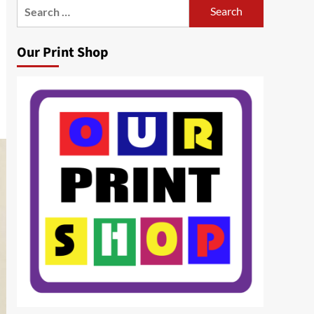
Search
for:
Our Print Shop