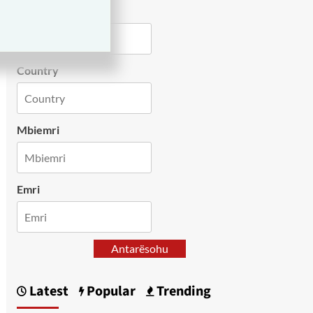
City
Country
Mbiemri
Emri
Antarësohu
Latest
Popular
Trending