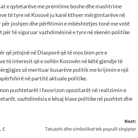
resat e qytetarëve me premtime boshe dhe mashtrime
eve të tyre në Kosovë ju kanë kthyer mërgimtarëve në
r për joshjen dhe përfitimin e mbështetjes tonë me votë
t për të siguruar vazhdimësinë e tyre në skenën politike
etër që jetojnë në Diasporë që të mos bien pre e
 të interesit që e sollën Kosovën në këtë gjendje të
rgjigjes së merituar kusarëve politik me krijimin e një
papërfshirë në partitë aktuale politike.
hmon pushtetarët i favorizon opozitarët në realizimin e
tetarët, vazhdimësia e kësaj klase politike në pushtet dhe
Next:
L E
Tatuazhi dhe simbolikat tek populli shqiptar