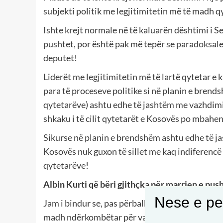
subjekti politik me legjitimitetin më të madh qy
Ishte krejt normale në të kaluarën dështimi i 
pushtet, por është pak më tepër se paradoksale 
deputet!
Liderët me legjitimitetin më të lartë qytetar e
para të proceseve politike si në planin e brend
qytetarëve) ashtu edhe të jashtëm me vazhdimin
shkaku i të cilit qytetarët e Kosovës po mbahe
Sikurse në planin e brendshëm ashtu edhe të ja
Kosovës nuk guxon të sillet me kaq indiferencë 
qytetarëve!
Albin Kurti që bëri gjithçka për marrjen e push
Nese e pel
Jam i bindur se, pas përballjes me sfidat e push
madh ndërkombëtar për vazhdimin e dialogut të