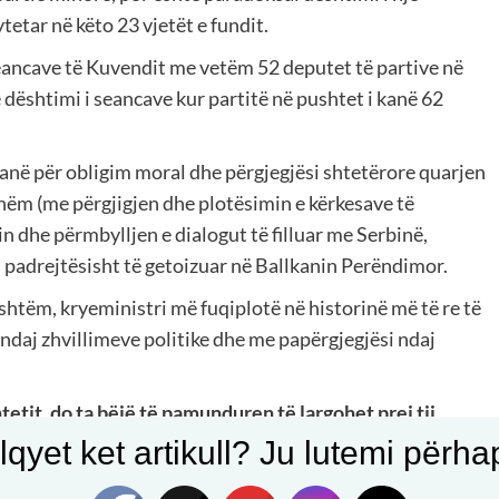
tetar në këto 23 vjetët e fundit.
Seancave të Kuvendit me vetëm 52 deputet të partive në
dështimi i seancave kur partitë në pushtet i kanë 62
 kanë për obligim moral dhe përgjegjësi shtetërore quarjen
shëm (me përgjigjen dhe plotësimin e kërkesave të
 dhe përmbylljen e dialogut të filluar me Serbinë,
n padrejtësisht të getoizuar në Ballkanin Perëndimor.
shtëm, kryeministri më fuqiplotë në historinë më të re të
ndaj zhvillimeve politike dhe me papërgjegjësi ndaj
tetit, do ta bëjë të pamunduren të largohet prej tij
qyet ket artikull? Ju lutemi përhapn
tetit në kohë të krizave të mëdha sociale dhe presionit të
 filluar me Serbinë Bruksel, Albin Kurti më më dëshirë