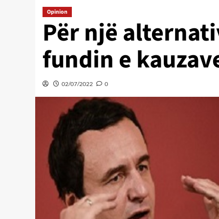
Opinion
Për një alternat
fundin e kauzave
02/07/2022
0