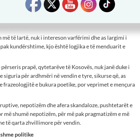
etarit!
mit nga pushteti, Albin Kurti e ka zgjedhur indiferencën dhe
ballet vendi.
 më të lartë, nuk i intereson varfërimi dhe as largimi i
 pak kundërshtime, kjo është logjika e të menduarit e
 përseris prapë, qytetarëve të Kosovës, nuk janë duke i
 siguria për ardhmëri në vendin e tyre, sikurse që, as
 frazeologjitë e bukura poetike, por veprimet e mençura
rruptive, nepotizëm dhe afera skandaloze, pushtetarët e
or më shumë nepotizëm, për më pak pragmatizëm e më
e të qarta zhvillimore për vendin.
eshme politike