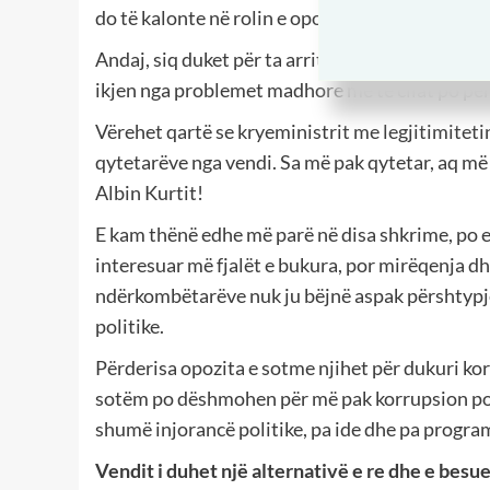
do të kalonte në rolin e opozitarit sesa të pusht
Andaj, siq duket për ta arritur qëllimin e largi
ikjen nga problemet madhore me të cilat po për
Vërehet qartë se kryeministrit me legjitimitetin
qytetarëve nga vendi. Sa më pak qytetar, aq më
Albin Kurtit!
E kam thënë edhe më parë në disa shkrime, po e
interesuar më fjalët e bukura, por mirëqenja dhe
ndërkombëtarëve nuk ju bëjnë aspak përshtypje
politike.
Përderisa opozita e sotme njihet për dukuri ko
sotëm po dëshmohen për më pak korrupsion p
shumë injorancë politike, pa ide dhe pa program
Vendit i duhet një alternativë e re dhe e besu