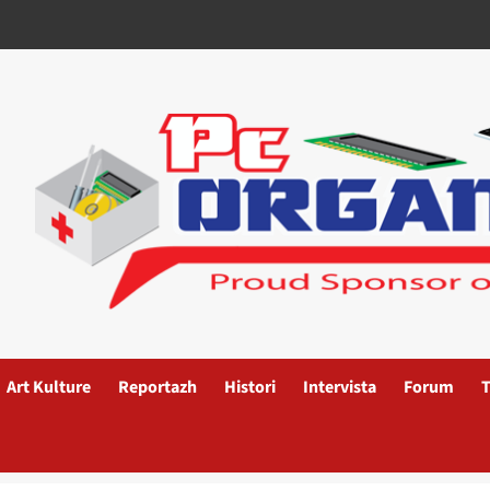
Art Kulture
Reportazh
Histori
Intervista
Forum
T