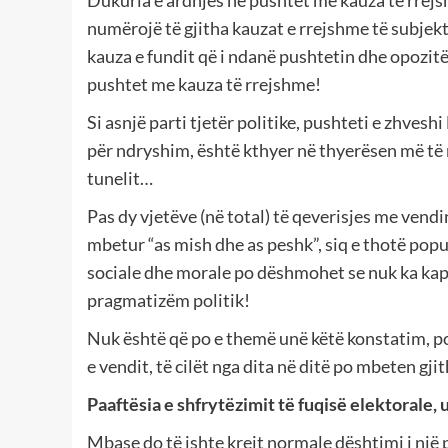
Dukuria e ardhjes në pushtet me kauza të rrejs
numërojë të gjitha kauzat e rrejshme të subjekte
kauza e fundit që i ndanë pushtetin dhe opozitë
pushtet me kauza të rrejshme!
Si asnjë parti tjetër politike, pushteti e zhveshi
për ndryshim, është kthyer në thyerësen më të m
tunelit…
Pas dy vjetëve (në total) të qeverisjes me vend
mbetur “as mish dhe as peshk”, siq e thotë pop
sociale dhe morale po dëshmohet se nuk ka kap
pragmatizëm politik!
Nuk është që po e themë unë këtë konstatim, por
e vendit, të cilët nga dita në ditë po mbeten gji
Paaftësia e shfrytëzimit të fuqisë elektorale, 
Mbase do të ishte krejt normale dështimi i një 