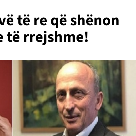
ivë të re që shënon
 të rrejshme!