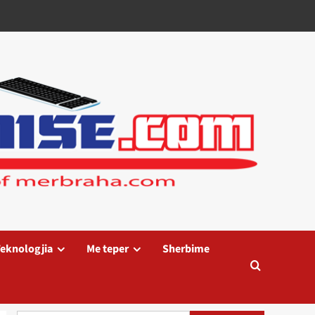
eknologjia
Me teper
Sherbime