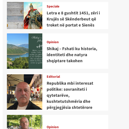
Speciale
Letra e 8 gushtit 1451, zëri i
Krujës së Skënderbeut që
troket në portat e Sienës
Opinion
Shikaj – Fshati ku historia,
identiteti dhe natyra
shqiptare takohen
Editorial
Republika mbi interesat
politike: sovraniteti i
qytetarëve,
kushtetutshmëria dhe
përgjegjësia shtetërore
Opinion