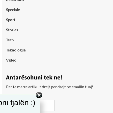
Speciale
Sport
Stories
Tech
Teknologjia
Video
Antarësohuni tek ne!
Per te marre artikujt drejt per drejt ne emailin tuaj!
Email
i fjalën :)