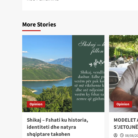
More Stories
Opinion
Opinion
Shikaj – Fshati ku historia,
MODELET 
identiteti dhe natyra
S’JETOJNË
shqiptare takohen
08/08/2