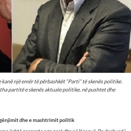
e kanë një emër të përbashkët “Parti” të skenës politike.
itha partitë e skenës aktuale politike, në pushtet dhe
hgënjimit dhe e mashtrimit politik