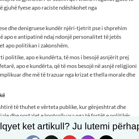
orë gjuhë fyese apo raciste ndëshkohet nga
ese dhe denigruese kundër njëri-tjetrit pse i shprehim
 apo e antipatinë ndaj ndonjë personalitet të jetës
tet apo politikan i zakonshëm.
rti politike, apo e kundërta, të mos i besojë asnjërit prej
r fetarë, apo e kundërta, që të mos besojë në asnjë religjioni
 komplikuar dhe më të trazuar nga krizat e thella morale dhe
akë
shtirë të thuhet e vërteta publike, kur gënjeshtrat dhe
ale dhe portalet e kontrolluara nga të fortët e politikës.
qyet ket artikull? Ju lutemi përhapn
a lëvdosh kundërshtarin e një krahu të caktuar politik.
e partive politike, të cilët, përveq fjalëve fyese, edhe të