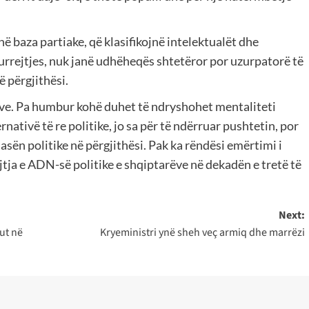
 baza partiake, që klasifikojnë intelektualët dhe
o urrejtjes, nuk janë udhëheqës shtetëror por uzurpatorë të
ë përgjithësi.
ëve. Pa humbur kohë duhet të ndryshohet mentaliteti
nativë të re politike, jo sa për të ndërruar pushtetin, por
asën politike në përgjithësi. Pak ka rëndësi emërtimi i
ajtja e ADN-së politike e shqiptarëve në dekadën e tretë të
Next:
kut në
Kryeministri ynë sheh veç armiq dhe marrëzi