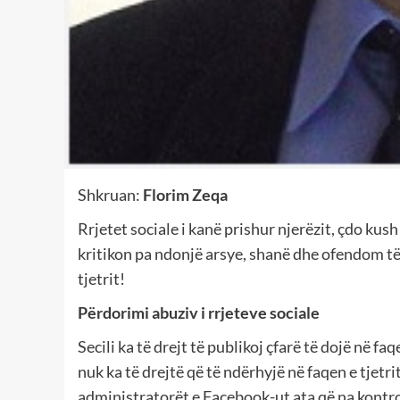
Shkruan:
Florim Zeqa
Rrjetet sociale i kanë prishur njerëzit, çdo kush
kritikon pa ndonjë arsye, shanë dhe ofendom të 
tjetrit!
Përdorimi abuziv i rrjeteve sociale
Secili ka të drejt të publikoj çfarë të dojë në fa
nuk ka të drejtë që të ndërhyjë në faqen e tjetri
administratorët e Facebook-ut ata që na kontroll