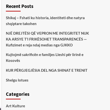
Recent Posts
Shikaj – Fshati ku historia, identiteti dhe natyra
shqiptare takohen
NJË DREJTËSI QË VEPRON ME INTEGRITET NUK
KA ARSYE T’I FRIKËSOHET TRANSPARENCËS —
Kufizimet e reja ndaj medias nga GJKKO
Kujtojmë sakrificën e familjes Lleshi për lirinë e
Kosovës
KUR PËRGJEGJËSIA DEL NGA SHINAT E TRENIT
Shelgu lotues
Categories
Art Kulture