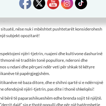
in apo mendimin publik!
os në Beograd, ku njëjtë ndëshkoheshin njerëzit që flisnin
viqin.
ta situatë, nëse nuk i mbështet pushtetarët konsiderohesh
 një subjekt opozitarë!
espektojeni njëri-tjetrin, ruajeni dhe kultivone dashurinë
 gjithmonë në traditën tonë popullore, nderoni dhe
 mos u ndani dhe përçani ndër veti për shkak të këtyre
itikanëve të papërgjegjshëm.
litikanëve në baza ditore, dhe e shihni qartë si e ndërrojnë
e ofendojnë njëri-tjetrin, pas dite i thonë shkelqësi!
janë bërë të paparashikueshëm edhe brenda sojit të njëjtë.
 “derrit dajë” siq e thotë populli dhe për një hatërmbetje