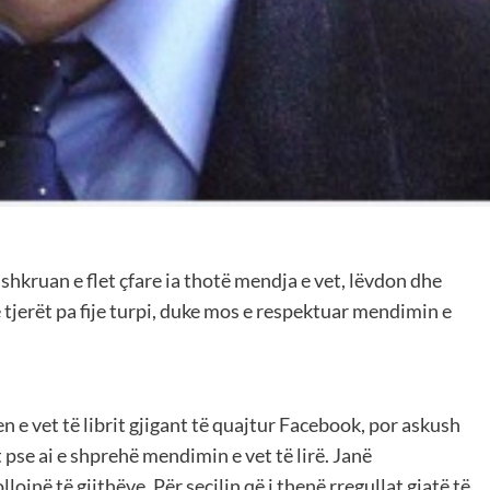
 shkruan e flet çfare ia thotë mendja e vet, lëvdon dhe
tjerët pa fije turpi, duke mos e respektuar mendimin e
qen e vet të librit gjigant të quajtur Facebook, por askush
t pse ai e shprehë mendimin e vet të lirë. Janë
ojnë të gjithëve. Për secilin që i thenë rregullat gjatë të