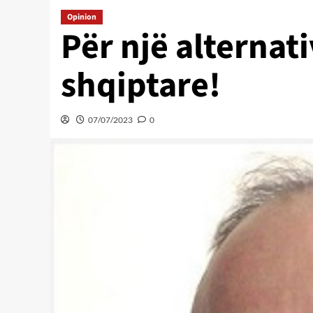
Opinion
Për një alternat
shqiptare!
07/07/2023
0