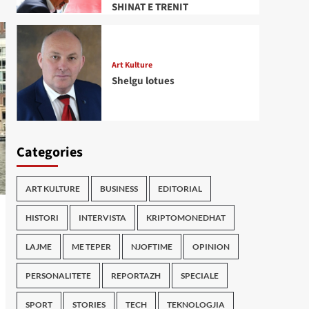
SHINAT E TRENIT
Art Kulture
Shelgu lotues
Categories
ART KULTURE
BUSINESS
EDITORIAL
HISTORI
INTERVISTA
KRIPTOMONEDHAT
LAJME
ME TEPER
NJOFTIME
OPINION
PERSONALITETE
REPORTAZH
SPECIALE
SPORT
STORIES
TECH
TEKNOLOGJIA