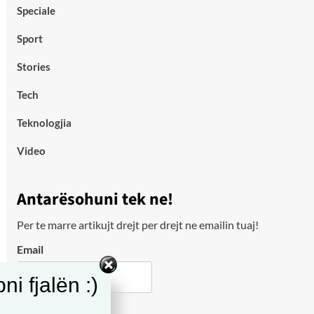
Speciale
Sport
Stories
Tech
Teknologjia
Video
Antarësohuni tek ne!
Per te marre artikujt drejt per drejt ne emailin tuaj!
Email
i fjalën :)
City