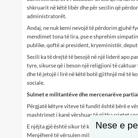
shkruarit në këtë libër dhe për secilin që përd
administratorët.
Andaj, ne nuk kemi nevojë të përdorim gjuhë fy
mendimet tona të lira, pse e shprehim simpatinë
publike, qoftë ai president, kryeministër, depu
Secili ka të drejtë të besojë në një liderë apo pa
tyre, sikurse që i beson një religjioni të caktua
dhe të jetojë i lirë në këtë botë gjithnjë më të
sociale.
Sulmet e militantëve dhe mercenarëve parti
Përgjatë këtyre viteve të fundit është bërë e vë
mashtrimet i kanë vërshuar të gjitha rrjetet soci
Nese e pel
E njëjta gjë është sikur të kritikosh dikë sesa t
Menjëherë të vërsulen militantët dhe mercenarët 