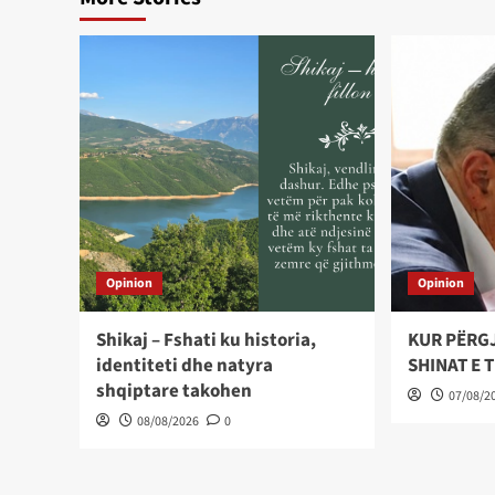
Opinion
Opinion
Shikaj – Fshati ku historia,
KUR PËRG
identiteti dhe natyra
SHINAT E 
shqiptare takohen
07/08/2
08/08/2026
0