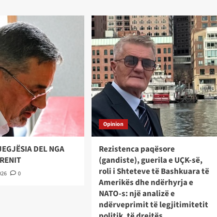
Opinion
JEGJËSIA DEL NGA
Rezistenca paqësore
TRENIT
(gandiste), guerila e UÇK-së,
roli i Shteteve të Bashkuara të
026
0
Amerikës dhe ndërhyrja e
NATO-s: një analizë e
ndërveprimit të legjitimitetit
politik, të drejtës