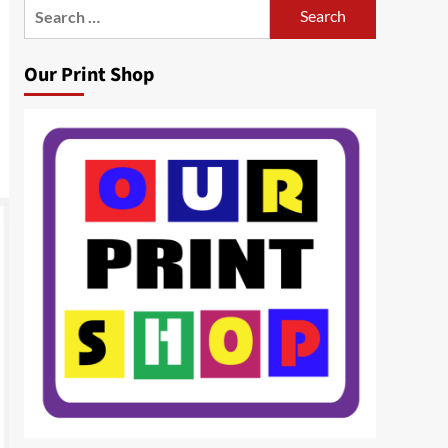
Search
for:
Our Print Shop