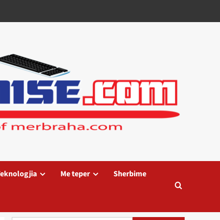
eknologjia
Me teper
Sherbime