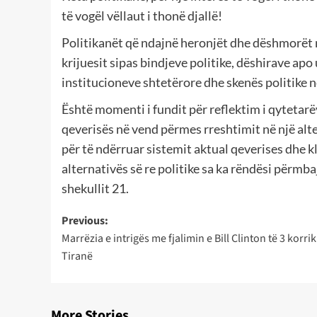
të vogël vëllaut i thonë djallë!
Politikanët që ndajnë heronjët dhe dëshmorët në
krijuesit sipas bindjeve politike, dëshirave ap
institucioneve shtetërore dhe skenës politike n
Është momenti i fundit për reflektim i qytetar
qeverisës në vend përmes rreshtimit në një alter
për të ndërruar sistemit aktual qeverises dhe kl
alternativës së re politike sa ka rëndësi përmb
shekullit 21.
Post
Previous:
Marrëzia e intrigës me fjalimin e Bill Clinton të 3 korri
navigation
Tiranë
More Stories