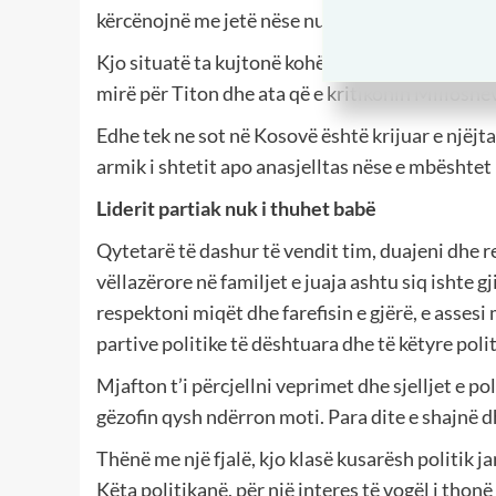
kërcënojnë me jetë nëse nuk e tërhjekë shkrim
Kjo situatë ta kujtonë kohën pas vdekjes së Tit
mirë për Titon dhe ata që e kritikonin Milloshe
Edhe tek ne sot në Kosovë është krijuar e njëj
armik i shtetit apo anasjelltas nëse e mbështet
Liderit partiak nuk i thuhet babë
Qytetarë të dashur të vendit tim, duajeni dhe r
vëllazërore në familjet e juaja ashtu siq ishte
respektoni miqët dhe farefisin e gjërë, e assesi
partive politike të dështuara dhe të këtyre pol
Mjafton t’i përcjellni veprimet dhe sjelljet e po
gëzofin qysh ndërron moti. Para dite e shajnë dh
Thënë me një fjalë, kjo klasë kusarësh politik 
Këta politikanë, për një interes të vogël i thonë