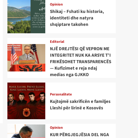
Opinion
Shikaj – Fshati ku historia,
identiteti dhe natyra
shqiptare takohen
Editorial
NJË DREJTËSI QË VEPRON ME
INTEGRITET NUK KA ARSYE T’I
FRIKËSOHET TRANSPARENCËS
— Kufizimet e reja ndaj
medias nga GJKKO
Personalitete
Kujtojmë sakrificën e familjes
Lleshi për lirinë e Kosovës
Opinion
KUR PËRGJEGJËSIA DEL NGA