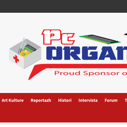
Art Kulture
Reportazh
Histori
Intervista
Forum
T