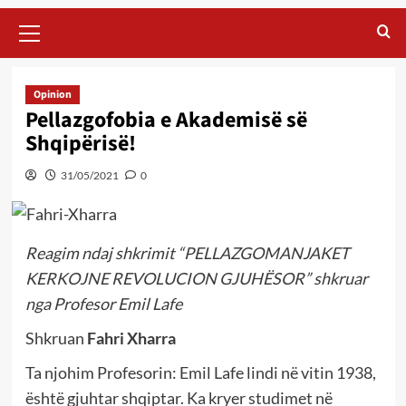
Primary
Menu
Opinion
Pellazgofobia e Akademisë së
Shqipërisë!
31/05/2021
0
Reagim ndaj shkrimit “PELLAZGOMANJAKET
KERKOJNE REVOLUCION GJUHËSOR” shkruar
nga Profesor Emil Lafe
Shkruan
Fahri Xharra
Ta njohim Profesorin: Emil Lafe lindi në vitin 1938,
është gjuhtar shqiptar. Ka kryer studimet në