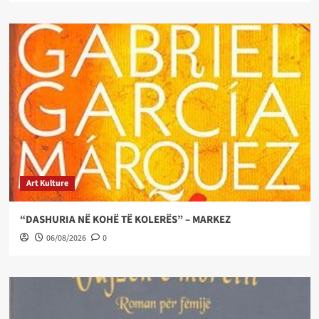
Art Kulture
“DASHURIA NË KOHË TË KOLERËS” – MARKEZ
06/08/2026
0