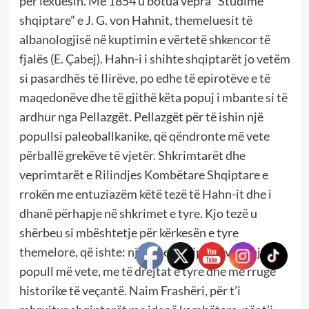
për lexuesin. Më 1854 u botua vepra “Studime
shqiptare” e J. G. von Hahnit, themeluesit të
albanologjisë në kuptimin e vërtetë shkencor të
fjalës (E. Çabej). Hahn-i i shihte shqiptarët jo vetëm
si pasardhës të Ilirëve, po edhe të epirotëve e të
maqedonëve dhe të gjithë këta popuj i mbante si të
ardhur nga Pellazgët. Pellazgët për të ishin një
popullsi paleoballkanike, që qëndronte më vete
përballë grekëve të vjetër. Shkrimtarët dhe
veprimtarët e Rilindjes Kombëtare Shqiptare e
rrokën me entuziazëm këtë tezë të Hahn-it dhe i
dhanë përhapje në shkrimet e tyre. Kjo tezë u
shërbeu si mbështetje për kërkesën e tyre
themelore, që ishte: njohja e Shqiptarëve si një
popull më vete, me të drejtat e tyre dhe me rrugë
historike të veçantë. Naim Frashëri, për t’i