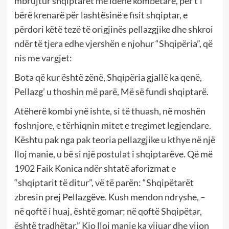
mbrujtur shqiptarët me idenë kombëtare, për t’i
bërë krenarë për lashtësinë e fisit shqiptar, e
përdori këtë tezë të origjinës pellazgjike dhe shkroi
ndër të tjera edhe vjershën e njohur “Shqipëria”, që
nis me vargjet:
Bota që kur është zënë, Shqipëria gjallë ka qenë,
Pellazg’ u thoshin më parë, Më së fundi shqiptarë.
Atëherë kombi ynë ishte, si të thuash, në moshën
foshnjore, e tërhiqnin mitet e tregimet legjendare.
Kështu pak nga pak teoria pellazgjike u kthye në një
lloj manie, u bë si një postulat i shqiptarëve. Që më
1902 Faik Konica ndër shtatë aforizmat e
“shqiptarit të ditur”, vë të parën: “Shqipëtarët
zbresin prej Pellazgëve. Kush mendon ndryshe, –
në qoftë i huaj, është gomar; në qoftë Shqipëtar,
është tradhëtar.” Kjo lloj manie ka vijuar dhe vijon