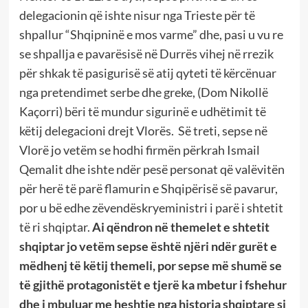
delegacionin që ishte nisur nga Trieste për të
shpallur “Shqipninë e mos varme” dhe, pasi u vu re
se shpallja e pavarësisë në Durrës vihej në rrezik
për shkak të pasigurisë së atij qyteti të kërcënuar
nga pretendimet serbe dhe greke, (Dom Nikollë
Kaçorri) bëri të mundur sigurinë e udhëtimit të
këtij delegacioni drejt Vlorës. Së treti, sepse në
Vlorë jo vetëm se hodhi firmën përkrah Ismail
Qemalit dhe ishte ndër pesë personat që valëvitën
për herë të parë flamurin e Shqipërisë së pavarur,
por u bë edhe zëvendëskryeministri i parë i shtetit
të ri shqiptar.
Ai qëndron në themelet e shtetit
shqiptar jo vetëm sepse është njëri ndër gurët e
mëdhenj të këtij themeli, por sepse më shumë se
të gjithë protagonistët e tjerë ka mbetur i fshehur
dhe i mbuluar me heshtje nga historia shqiptare si