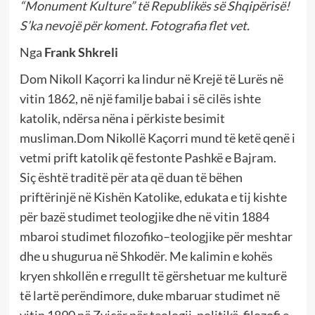
“Monument Kulture” të Republikës së Shqipërisë!
S’ka nevojë për koment. Fotografia flet vet.
Nga
Frank Shkreli
Dom Nikoll Kaçorri ka lindur në Krejë të Lurës në
vitin 1862, në një familje babai i së cilës ishte
katolik, ndërsa nëna i përkiste besimit
musliman.Dom Nikollë Kaçorri mund të ketë qenë i
vetmi prift katolik që festonte Pashkë e Bajram.
Siç është traditë për ata që duan të bëhen
priftërinjë në Kishën Katolike, edukata e tij kishte
për bazë studimet teologjike dhe në vitin 1884
mbaroi studimet filozofiko–teologjike për meshtar
dhe u shugurua në Shkodër. Me kalimin e kohës
kryen shkollën e rregullt të gërshetuar me kulturë
të lartë perëndimore, duke mbaruar studimet në
vitin 1890 në Zvicër për teologji, politikë, filozofi e