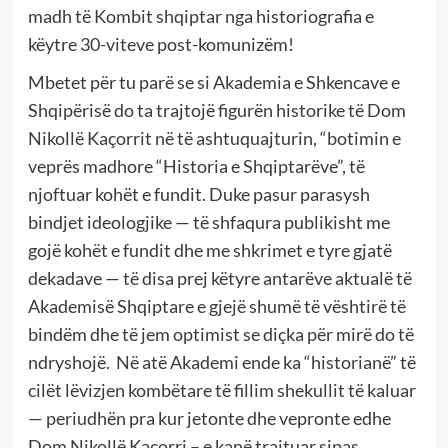
madh të Kombit shqiptar nga historiografia e
këytre 30-viteve post-komunizëm!
Mbetet për tu parë se si Akademia e Shkencave e
Shqipërisë do ta trajtojë figurën historike të Dom
Nikollë Kaçorrit në të ashtuquajturin, “botimin e
veprës madhore “Historia e Shqiptarëve”, të
njoftuar kohët e fundit. Duke pasur parasysh
bindjet ideologjike — të shfaqura publikisht me
gojë kohët e fundit dhe me shkrimet e tyre gjatë
dekadave — të disa prej këtyre antarëve aktualë të
Akademisë Shqiptare e gjejë shumë të vështirë të
bindëm dhe të jem optimist se diçka për mirë do të
ndryshojë. Në atë Akademi ende ka “historianë” të
cilët lëvizjen kombëtare të fillim shekullit të kaluar
— periudhën pra kur jetonte dhe vepronte edhe
Dom Nikollë Kaçorri – e kanë trajtuar sipas