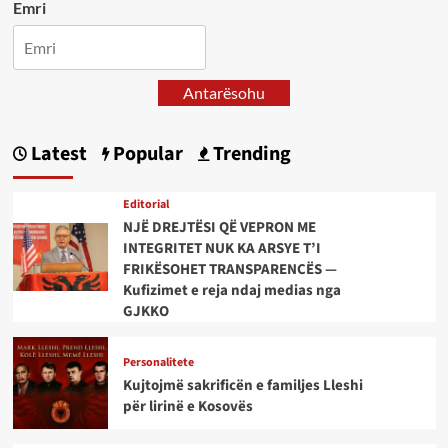
Emri
Antarësohu
Latest
Popular
Trending
Editorial
NJË DREJTËSI QË VEPRON ME
INTEGRITET NUK KA ARSYE T’I
FRIKËSOHET TRANSPARENCËS —
Kufizimet e reja ndaj medias nga
GJKKO
Personalitete
Kujtojmë sakrificën e familjes Lleshi
për lirinë e Kosovës