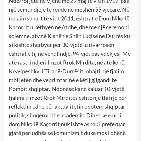
Ndërroi jetë në Vjenë më 29 maj të vitin 1917, pas
një sëmundjeje të rëndë në moshën 55 vjeçare. Në
muajin shkurt të vitit 2011, eshtrat e Dom Nikollë
Kaçorrit u këthyen në Atdhe, dhe me një ceremoni
solemne, aty në Kishën e Shën Luçisë në Durrës ku
ai kishte shërbyer për 30-vjetë, u rivarrosen
eshtrat e tij në vendlindje, 94-vjet pas vdekjes. Me
atë rast, i ndjeri Imzot Rrok Mirdita, në atë kohë,
Kryeipeshkvi i Tiranë-Durrësit mbajti një fjalim
mbi jetën dhe veprimtarinë e këtij gjigandi të
Kombit shqiptar. Ndonëse kanë kaluar 10-vjetë,
fjalimi i Imzot Rrok Mirditës është një thirrje për
reflektim edhe për aktualitetin e sotëm shqiptar
politik, shoqëror dhe akademik. Dihet se emri i
dom Nikollë Kaçorrit nuk ishte aspak i preferuar
gjatë periudhës së komunizmit duke mos i dhënë