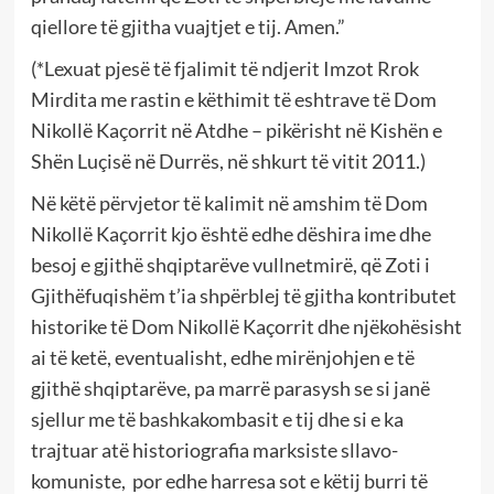
qiellore të gjitha vuajtjet e tij. Amen.”
(*Lexuat pjesë të fjalimit të ndjerit Imzot Rrok
Mirdita me rastin e këthimit të eshtrave të Dom
Nikollë Kaçorrit në Atdhe – pikërisht në Kishën e
Shën Luçisë në Durrës, në shkurt të vitit 2011.)
Në këtë përvjetor të kalimit në amshim të Dom
Nikollë Kaçorrit kjo është edhe dëshira ime dhe
besoj e gjithë shqiptarëve vullnetmirë, që Zoti i
Gjithëfuqishëm t’ia shpërblej të gjitha kontributet
historike të Dom Nikollë Kaçorrit dhe njëkohësisht
ai të ketë, eventualisht, edhe mirënjohjen e të
gjithë shqiptarëve, pa marrë parasysh se si janë
sjellur me të bashkakombasit e tij dhe si e ka
trajtuar atë historiografia marksiste sllavo-
komuniste, por edhe harresa sot e këtij burri të