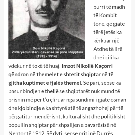
burri të madh
të Kombit
tonë, që gjatë
tërë jetës ka
kërkuar një
Atdhe të lirë
dhe i cili ka
vdekur në tokë të huaj.
Imzot Nikollë Kaçorri
qëndron në themelet e shtetit shqiptar në të
gjitha kuptimet e fjalës themel.
Së pari, sepse ka
pasur bindjen e thellë se shqiptarët nuk mund të
prisnin më për t’u çliruar nga sundimi i gjatë osman
dhe kjo bindje e ka shtyrë atë të angazhohej për të
përgatitur mendërisht, kulturalisht dhe politikisht,
popullin shqiptar për shpalljen e pavarësisë në
Nentor të 1912. Së dyti, sepse priti në Durrës