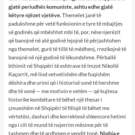
gjatë periudhës komuniste, ashtu edhe gjatë
këtyre njëzet vjetëve.
Themelet janë të
padukshme për vetë funksionin e tyre të mbajtjes
së godinës që mbështet mbi të, por, nëse njerëzit
që banojnë në atë godinë lejojnë të përjashtohen
nga themelet, gurë të tillë të mëdhenj, rrezikojnë të
banojnë në një godinë të lëkundshme. Përballë
kthimit në Shqipëri të eshtrave të Imzot Nikollë
Kaçorrit, më lind vetvetishëm dhe fuqishëm
dëshira dhe urimi që i historisë sonë të hershme
dhe të vonë — me motivin e vetëm — që kujtesa
historike kombëtare të bëhet një thesar i
çmueshëm në Shqipëri të fillojë të bëhet me
vërtetësi, dashuri dhe korrektesë shkencore hetimi
nga i cili të mund të nxjerrim mësime për të
tashmen dhe të ardhmen e vendit tonë.
Njohja e