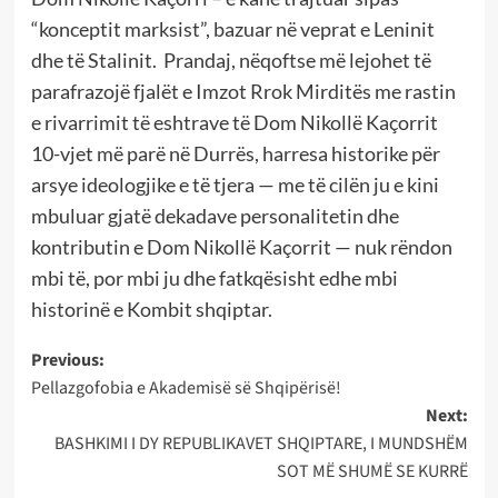
“konceptit marksist”, bazuar në veprat e Leninit
dhe të Stalinit.
Prandaj, nëqoftse më lejohet të
parafrazojë fjalët e Imzot Rrok Mirditës me rastin
e rivarrimit të eshtrave të Dom Nikollë Kaçorrit
10-vjet më parë në Durrës, harresa historike për
arsye ideologjike e të tjera — me të cilën ju e kini
mbuluar gjatë dekadave personalitetin dhe
kontributin e Dom Nikollë Kaçorrit — nuk rëndon
mbi të, por mbi ju dhe fatkqësisht edhe mbi
historinë e Kombit shqiptar.
Post
Previous:
Pellazgofobia e Akademisë së Shqipërisë!
navigation
Next:
BASHKIMI I DY REPUBLIKAVET SHQIPTARE, I MUNDSHËM
SOT MË SHUMË SE KURRË