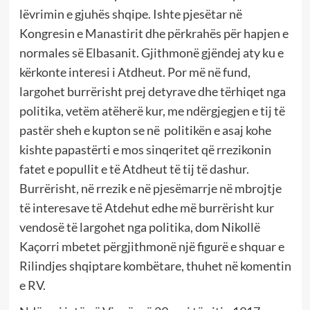
lëvrimin e gjuhës shqipe. Ishte pjesëtar në
Kongresin e Manastirit dhe përkrahës për hapjen e
normales së Elbasanit. Gjithmonë gjëndej aty ku e
kërkonte interesi i Atdheut. Por më në fund,
largohet burrërisht prej detyrave dhe tërhiqet nga
politika, vetëm atëherë kur, me ndërgjegjen e tij të
pastër sheh e kupton se në politikën e asaj kohe
kishte papastërti e mos sinqeritet që rrezikonin
fatet e popullit e të Atdheut të tij të dashur.
Burrërisht, në rrezik e në pjesëmarrje në mbrojtje
të interesave të Atdehut edhe më burrërisht kur
vendosë të largohet nga politika, dom Nikollë
Kaçorri mbetet përgjithmonë një figurë e shquar e
Rilindjes shqiptare kombëtare, thuhet në komentin
e RV.