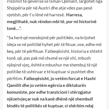
rrëzimit të qeverisë së Ismali Qemalit, largohet nga
Shqipëria për në Austri dhe atje vdes pas pesë
vjetësh, për t’u lënë në harresë.
Harresa,
megjithatë, nuk rëndon mbi të, por mi historinë
tonë…”.
“Sa herë që mendojmë për politikën, na krijohet
ideja se në politikë hyhet për të fituar, ose, edhe më
keq, për të përfituar. Fatkeqësisht, historia e shtetit
tonë, që, pas pak më shumë se një viti, mbush
njëqind vjeç, është e mbushur me shembuj të një
politike të ushtruar e të kuptuar si pushtet dhe
përfitim.
Fatkeqësisht, jo vetëm forcat e Haxhi
Qamilit dhe jo vetëm egërsia e diktaturës
komuniste, por edhe tranzicioni i stërzgjatur
njëzetvjeçar nuk na kanë dhënë një shembull
bindës të politikës së kuptuar, si shërbim ndaj