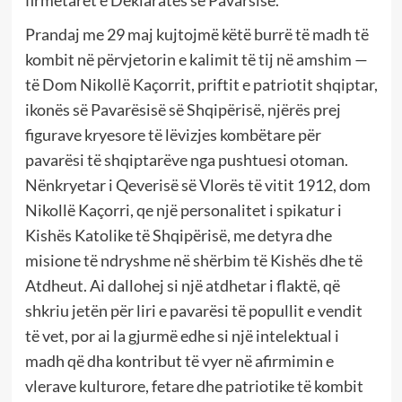
Prandaj me 29 maj kujtojmë këtë burrë të madh të
kombit në përvjetorin e kalimit të tij në amshim —
të Dom Nikollë Kaçorrit, priftit e patriotit shqiptar,
ikonës së Pavarësisë së Shqipërisë, njërës prej
figurave kryesore të lëvizjes kombëtare për
pavarësi të shqiptarëve nga pushtuesi otoman.
Nënkryetar i Qeverisë së Vlorës të vitit 1912, dom
Nikollë Kaçorri, qe një personalitet i spikatur i
Kishës Katolike të Shqipërisë, me detyra dhe
misione të ndryshme në shërbim të Kishës dhe të
Atdheut. Ai dallohej si një atdhetar i flaktë, që
shkriu jetën për liri e pavarësi të popullit e vendit
të vet, por ai la gjurmë edhe si një intelektual i
madh që dha kontribut të vyer në afirmimin e
vlerave kulturore, fetare dhe patriotike të kombit