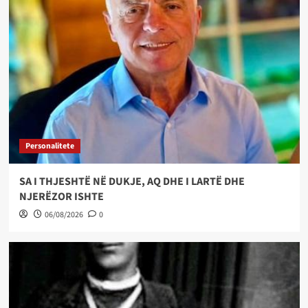
Personalitete
SA I THJESHTË NË DUKJE, AQ DHE I LARTË DHE
NJERËZOR ISHTE
06/08/2026
0