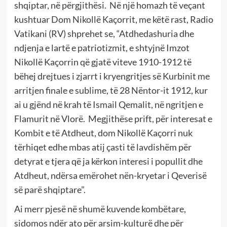
shqiptar, në përgjithësi. Në një homazh të veçant
kushtuar Dom Nikollë Kaçorrit, me këtë rast, Radio
Vatikani (RV) shprehet se, “Atdhedashuria dhe
ndjenja e lartë e patriotizmit, e shtyjnë Imzot
Nikollë Kaçorrin që gjatë viteve 1910-1912 të
bëhej drejtues i zjarrt i kryengritjes së Kurbinit me
arritjen finale e sublime, të 28 Nëntor-it 1912, kur
ai u gjënd në krah të Ismail Qemalit, në ngritjen e
Flamurit në Vlorë. Megjithëse prift, për interesat e
Kombit e të Atdheut, dom Nikollë Kaçorri nuk
tërhiqet edhe mbas atij çasti të lavdishëm për
detyrat e tjera që ja kërkon interesi i popullit dhe
Atdheut, ndërsa emërohet nën-kryetar i Qeverisë
së parë shqiptare”.
Ai merr pjesë në shumë kuvende kombëtare,
sidomos ndër ato për arsim-kulturë dhe për