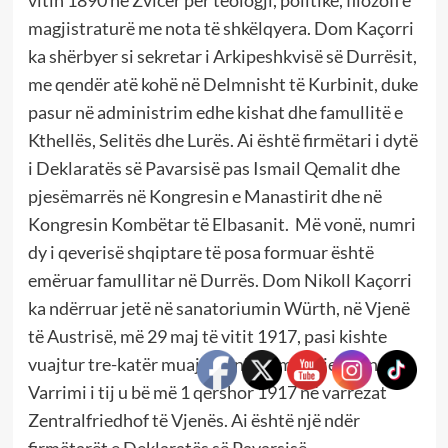
magjistraturë me nota të shkëlqyera. Dom Kaçorri
ka shërbyer si sekretar i Arkipeshkvisë së Durrësit,
me qendër atë kohë në Delmnisht të Kurbinit, duke
pasur në administrim edhe kishat dhe famullitë e
Kthellës, Selitës dhe Lurës. Ai është firmëtari i dytë
i Deklaratës së Pavarsisë pas Ismail Qemalit dhe
pjesëmarrës në Kongresin e Manastirit dhe në
Kongresin Kombëtar të Elbasanit. Më vonë, numri
dy i qeverisë shqiptare të posa formuar është
emëruar famullitar në Durrës. Dom Nikoll Kaçorri
ka ndërruar jetë në sanatoriumin Würth, në Vjenë
të Austrisë, më 29 maj të vitit 1917, pasi kishte
vuajtur tre-katër muaj nga një sëmundje e rëndë.
Varrimi i tij u bë më 1 qershor 1917 në varrezat
Zentralfriedhof të Vjenës. Ai është një ndër
firmëtarët e Deklaratës së Pavarsisë.