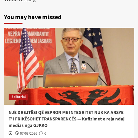
You may have missed
Editorial
NJË DREJTËSI QË VEPRON ME INTEGRITET NUK KA ARSYE
T’I FRIKËSOHET TRANSPARENCËS — Kufizimet e reja ndaj
medias nga GJKKO
07/08/2026
0