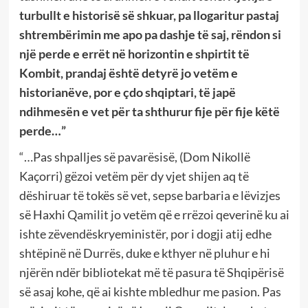
turbullt e historisë së shkuar, pa llogaritur pastaj
shtrembërimin me apo pa dashje të saj, rëndon si
një perde e errët në horizontin e shpirtit të
Kombit, prandaj është detyrë jo vetëm e
historianëve, por e çdo shqiptari, të japë
ndihmesën e vet për ta shthurur fije për fije këtë
perde…”
“…Pas shpalljes së pavarësisë, (Dom Nikollë
Kaçorri) gëzoi vetëm për dy vjet shijen aq të
dëshiruar të tokës së vet, sepse barbaria e lëvizjes
së Haxhi Qamilit jo vetëm që e rrëzoi qeverinë ku ai
ishte zëvendëskryeministër, por i dogji atij edhe
shtëpinë në Durrës, duke e kthyer në pluhur e hi
njërën ndër bibliotekat më të pasura të Shqipërisë
së asaj kohe, që ai kishte mbledhur me pasion. Pas