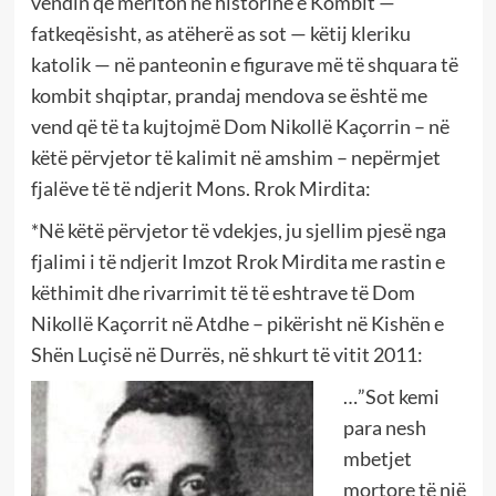
vendin që meriton në historinë e Kombit —
fatkeqësisht, as atëherë as sot — këtij kleriku
katolik — në panteonin e figurave më të shquara të
kombit shqiptar, prandaj mendova se është me
vend që të ta kujtojmë Dom Nikollë Kaçorrin – në
këtë përvjetor të kalimit në amshim – nepërmjet
fjalëve të të ndjerit Mons. Rrok Mirdita:
*Në këtë përvjetor të vdekjes, ju sjellim pjesë nga
fjalimi i të ndjerit Imzot Rrok Mirdita me rastin e
këthimit dhe rivarrimit të të eshtrave të Dom
Nikollë Kaçorrit në Atdhe – pikërisht në Kishën e
Shën Luçisë në Durrës, në shkurt të vitit 2011:
…”Sot kemi
para nesh
mbetjet
mortore të një