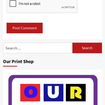
Search
for:
Our Print Shop