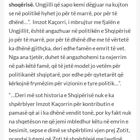
shoqërisë.
Ungjilli që sapo kemi dëgjuar na kujton
se në politikë hyhet jo për të marrë, por për të
dhënë…”. Imzot Kaçorri, i mbrujtur me fjalën e
Ungjillit, është angazhuar në politikën e Shqipërisë
jo për të marrë, por për të dhënë dhe me të vërtetë
ka dhënë gjithçka, deri edhe famën e emrit të vet.
Nga ana tjetër, duhet të angazhohemi ta nxjerrim
në pah këtë famë, që të jetë model jo vetëm për
politikanët shqiptarë, por edhe për qytetarët që
kërkojnë frymëzim për vizionin e tyre politik…”.
“…Deri më sot historia e Shqipërisë nuk e ka
shpërblyer Imzot Kaçorrin për kontributin e
pamasë që ai i ka dhënë vendit tonë, por ky fakt nuk
na shqetëson ne që jemi mbledhur këtu në emrin e
besimit, sepse e dimë se shpërblimi vjen prej Zotit,
prandaj lutemi që Zoti të shpërblejë me lavdinë