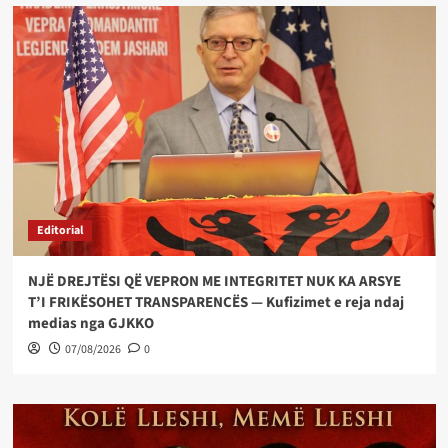
Editorial
NJË DREJTËSI QË VEPRON ME INTEGRITET NUK KA ARSYE
T’I FRIKËSOHET TRANSPARENCËS — Kufizimet e reja ndaj
medias nga GJKKO
07/08/2026
0