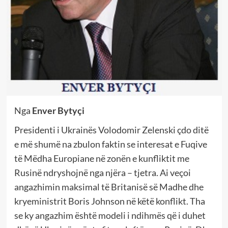
Nga
Enver Bytyçi
Presidenti i Ukrainës Volodomir Zelenski çdo ditë
e më shumë na zbulon faktin se interesat e Fuqive
të Mëdha Europiane në zonën e kunfliktit me
Rusinë ndryshojnë nga njëra – tjetra. Ai veçoi
angazhimin maksimal të Britanisë së Madhe dhe
kryeministrit Boris Johnson në këtë konflikt. Tha
se ky angazhim është modeli i ndihmës që i duhet