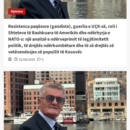
Opinion
Rezistenca paqësore (gandiste), guerila e UÇK-së, roli i
Shteteve të Bashkuara të Amerikës dhe ndërhyrja e
NATO-s: një analizë e ndërveprimit të legjitimitetit
politik, të drejtës ndërkombëtare dhe të së drejtës së
vetëvendosjes së popullit të Kosovës
02/08/2026
0