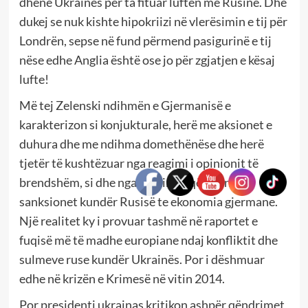
dhënë Ukrainës për ta fituar luftën me Rusinë. Dhe
dukej se nuk kishte hipokriizi në vlerësimin e tij për
Londrën, sepse në fund përmend pasigurinë e tij
nëse edhe Anglia është ose jo për zgjatjen e kësaj
lufte!
Më tej Zelenski ndihmën e Gjermanisë e
karakterizon si konjukturale, herë me aksionet e
duhura dhe me ndihma domethënëse dhe herë
tjetër të kushtëzuar nga reagimi i opinionit të
brendshëm, si dhe nga ndikimet që japin
sanksionet kundër Rusisë te ekonomia gjermane.
Një realitet ky i provuar tashmë në raportet e
fuqisë më të madhe europiane ndaj konfliktit dhe
sulmeve ruse kundër Ukrainës. Por i dëshmuar
edhe në krizën e Krimesë në vitin 2014.
Por presidenti ukrainas kritikon ashpër qëndrimet