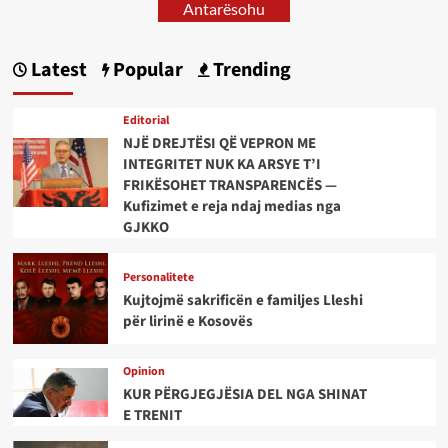
Antarësohu
Latest
Popular
Trending
Editorial
NJË DREJTËSI QË VEPRON ME
INTEGRITET NUK KA ARSYE T’I
FRIKËSOHET TRANSPARENCËS —
Kufizimet e reja ndaj medias nga
GJKKO
Personalitete
Kujtojmë sakrificën e familjes Lleshi
për lirinë e Kosovës
Opinion
KUR PËRGJEGJËSIA DEL NGA SHINAT
E TRENIT