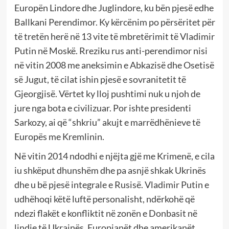
Europën Lindore dhe Juglindore, ku bën pjesë edhe
Ballkani Perendimor. Ky kërcënim po përsëritet për
të tretën herë në 13 vite të mbretërimit të Vladimir
Putin në Moskë. Rreziku rus anti-perendimor nisi
në vitin 2008 me aneksimin e Abkazisë dhe Osetisë
së Jugut, të cilat ishin pjesë e sovranitetit të
Gjeorgjisë. Vërtet ky lloj pushtimi nuk u njoh de
jure nga bota e civilizuar. Por ishte presidenti
Sarkozy, ai që “shkriu” akujt e marrëdhënieve të
Europës me Kremlinin.
Në vitin 2014 ndodhi e njëjta gjë me Krimenë, e cila
iu shkëput dhunshëm dhe pa asnjë shkak Ukrinës
dhe u bë pjesë integrale e Rusisë. Vladimir Putin e
udhëhoqi këtë luftë personalisht, ndërkohë që
ndezi flakët e konfliktit në zonën e Donbasit në
lindje të Ukrainës. Europianët dhe amerikanët