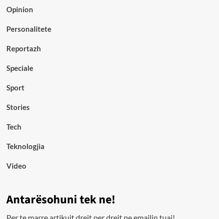
Opinion
Personalitete
Reportazh
Speciale
Sport
Stories
Tech
Teknologjia
Video
Antarësohuni tek ne!
Per te marre artikujt drejt per drejt ne emailin tuaj!