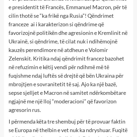
e presidentit të Francës, Emmanuel Macron, për të
cilin thotë se “ka frikë nga Rusia”! Qëndrimet
franceze ai i karakterizon si qëndrime që
favorizojnë politikën dhe agresionin e Kremlinit në
Ukrainë, si qëndrime, të cilat nuk i ndihëmojnë
kauzës perendimore në atdheun e Volomir
Zelenskit. Kritika ndaj qëndrimit francez bazohet
në refuzimin e këtij vendi për ndihmë më të
fuqishme ndaj luftës së drejtë që bën Ukraina për
mbrojtjen e sovranitetit të saj. Ajo ka një bazë,
sepse sjelljet e Macron në samitet ndërkombëtare
ngjajnë me një lloj “moderacioni” që favorizon
agresorin rus.
I përmenda këta tre shembuj për të provuar faktin
se Europa në thelbin e vet nuk ka ndryshuar. Fuqitë