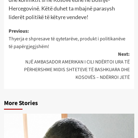
Hercegovinë. Këtë duhet ta mbajnë parasysh
liderët politikë të këtyre vendeve!
Post
Previous:
Thyerja e shpresave të qytetarëve, produkt i politikanëve
navigation
të papërgjegjshëm!
Next:
NJË AMBASADOR AMERIKAN I CILI NDËRTOI URA TË
PËRHERSHME MIDIS SHTETEVE TË BASHKUARA DHE
KOSOVËS – NDËRROI JETË
More Stories