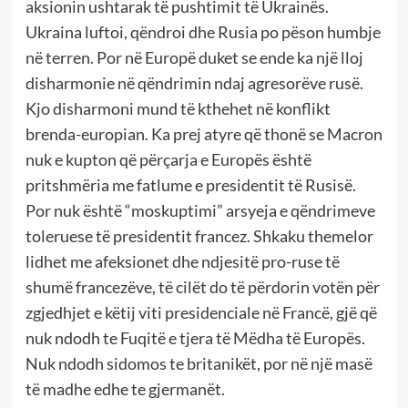
aksionin ushtarak të pushtimit të Ukrainës.
Ukraina luftoi, qëndroi dhe Rusia po pëson humbje
në terren. Por në Europë duket se ende ka një lloj
disharmonie në qëndrimin ndaj agresorëve rusë.
Kjo disharmoni mund të kthehet në konflikt
brenda-europian. Ka prej atyre që thonë se Macron
nuk e kupton që përçarja e Europës është
pritshmëria me fatlume e presidentit të Rusisë.
Por nuk është “moskuptimi” arsyeja e qëndrimeve
toleruese të presidentit francez. Shkaku themelor
lidhet me afeksionet dhe ndjesitë pro-ruse të
shumë francezëve, të cilët do të përdorin votën për
zgjedhjet e këtij viti presidenciale në Francë, gjë që
nuk ndodh te Fuqitë e tjera të Mëdha të Europës.
Nuk ndodh sidomos te britanikët, por në një masë
të madhe edhe te gjermanët.