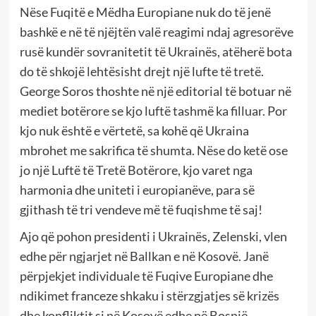
Nëse Fuqitë e Mëdha Europiane nuk do të jenë
bashkë e në të njëjtën valë reagimi ndaj agresorëve
rusë kundër sovranitetit të Ukrainës, atëherë bota
do të shkojë lehtësisht drejt një lufte të tretë.
George Soros thoshte në një editorial të botuar në
mediet botërore se kjo luftë tashmë ka filluar. Por
kjo nuk është e vërtetë, sa kohë që Ukraina
mbrohet me sakrifica të shumta. Nëse do ketë ose
jo një Luftë të Tretë Botërore, kjo varet nga
harmonia dhe uniteti i europianëve, para së
gjithash të tri vendeve më të fuqishme të saj!
Ajo që pohon presidenti i Ukrainës, Zelenski, vlen
edhe për ngjarjet në Ballkan e në Kosovë. Janë
përpjekjet individuale të Fuqive Europiane dhe
ndikimet franceze shkaku i stërzgjatjes së krizës
dhe konfliktit si në Kosovë edhe në Bosnjë-