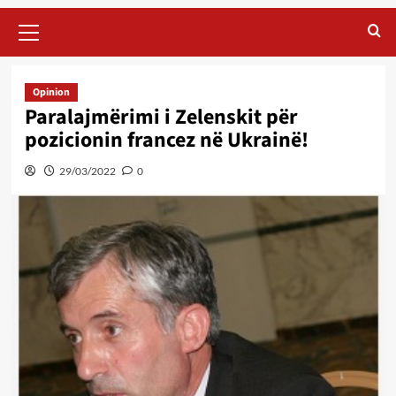
Primary
Menu
Opinion
Paralajmërimi i Zelenskit për
pozicionin francez në Ukrainë!
29/03/2022
0