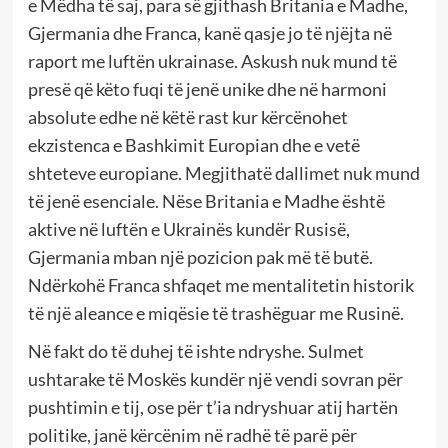
e Mëdha të saj, para së gjithash Britania e Madhe,
Gjermania dhe Franca, kanë qasje jo të njëjta në
raport me luftën ukrainase. Askush nuk mund të
presë që këto fuqi të jenë unike dhe në harmoni
absolute edhe në këtë rast kur kërcënohet
ekzistenca e Bashkimit Europian dhe e vetë
shteteve europiane. Megjithatë dallimet nuk mund
të jenë esenciale. Nëse Britania e Madhe është
aktive në luftën e Ukrainës kundër Rusisë,
Gjermania mban një pozicion pak më të butë.
Ndërkohë Franca shfaqet me mentalitetin historik
të një aleance e miqësie të trashëguar me Rusinë.
Në fakt do të duhej të ishte ndryshe. Sulmet
ushtarake të Moskës kundër një vendi sovran për
pushtimin e tij, ose për t’ia ndryshuar atij hartën
politike, janë kërcënim në radhë të parë për