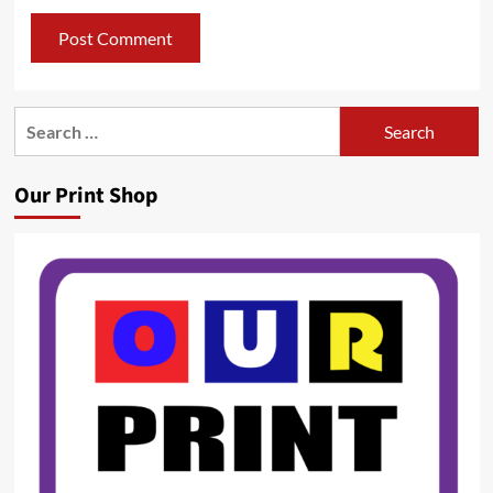
Search
for:
Our Print Shop