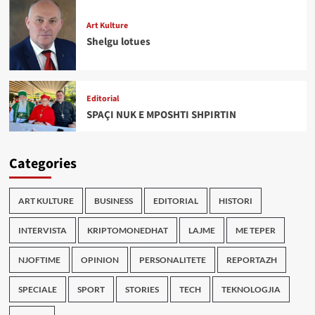
Art Kulture
Shelgu lotues
Editorial
SPAÇI NUK E MPOSHTI SHPIRTIN
Categories
ART KULTURE
BUSINESS
EDITORIAL
HISTORI
INTERVISTA
KRIPTOMONEDHAT
LAJME
ME TEPER
NJOFTIME
OPINION
PERSONALITETE
REPORTAZH
SPECIALE
SPORT
STORIES
TECH
TEKNOLOGJIA