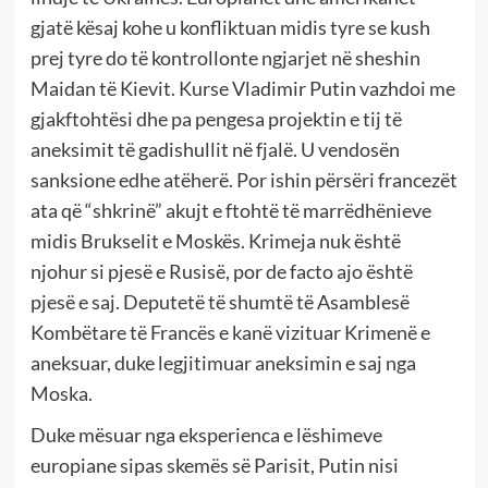
gjatë kësaj kohe u konfliktuan midis tyre se kush
prej tyre do të kontrollonte ngjarjet në sheshin
Maidan të Kievit. Kurse Vladimir Putin vazhdoi me
gjakftohtësi dhe pa pengesa projektin e tij të
aneksimit të gadishullit në fjalë. U vendosën
sanksione edhe atëherë. Por ishin përsëri francezët
ata që “shkrinë” akujt e ftohtë të marrëdhënieve
midis Brukselit e Moskës. Krimeja nuk është
njohur si pjesë e Rusisë, por de facto ajo është
pjesë e saj. Deputetë të shumtë të Asamblesë
Kombëtare të Francës e kanë vizituar Krimenë e
aneksuar, duke legjitimuar aneksimin e saj nga
Moska.
Duke mësuar nga eksperienca e lëshimeve
europiane sipas skemës së Parisit, Putin nisi