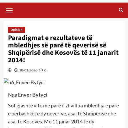
Primary
Menu
Opinion
Paradigmat e rezultateve të
mbledhjes së parë të qeverisë së
Shqipërisë dhe Kosovës të 11 janarit
2014!
18/01/2020
0
Nga
Enver Bytyçi
Sot gjashtë vite më parë u zhvillua mbledhja e parë
e përbashkët e dy qeverive, asaj të Shqipërisë dhe
asaj të Kosovës. Më 11 janar 2014 të dy