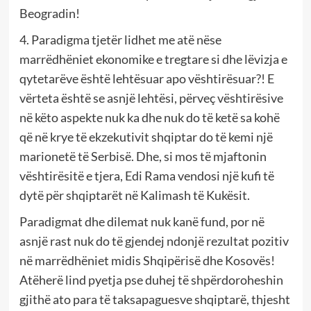
Beogradin!
4. Paradigma tjetër lidhet me atë nëse
marrëdhëniet ekonomike e tregtare si dhe lëvizja e
qytetarëve është lehtësuar apo vështirësuar?! E
vërteta është se asnjë lehtësi, përveç vështirësive
në këto aspekte nuk ka dhe nuk do të ketë sa kohë
që në krye të ekzekutivit shqiptar do të kemi një
marionetë të Serbisë. Dhe, si mos të mjaftonin
vështirësitë e tjera, Edi Rama vendosi një kufi të
dytë për shqiptarët në Kalimash të Kukësit.
Paradigmat dhe dilemat nuk kanë fund, por në
asnjë rast nuk do të gjendej ndonjë rezultat pozitiv
në marrëdhëniet midis Shqipërisë dhe Kosovës!
Atëherë lind pyetja pse duhej të shpërdoroheshin
gjithë ato para të taksapaguesve shqiptarë, thjesht