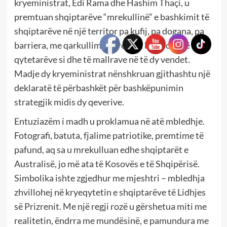
kryeministrat, Edi Rama dhe Hashim Thaçi, u
premtuan shqiptarëve “mrekullinë” e bashkimit të
shqiptarëve në një territor pa kufij, pa dogana, pa
barriera, me qarkullim të lirë e pa kontrolle të
qytetarëve si dhe të mallrave në të dy vendet.
Madje dy kryeministrat nënshkruan gjithashtu një
deklaratë të përbashkët për bashkëpunimin
strategjik midis dy qeverive.
Entuziazëm i madh u proklamua në atë mbledhje.
Fotografi, batuta, fjalime patriotike, premtime të
pafund, aq sa u mrekulluan edhe shqiptarët e
Australisë, jo më ata të Kosovës e të Shqipërisë.
Simbolika ishte zgjedhur me mjeshtri – mbledhja
zhvillohej në kryeqytetin e shqiptarëve të Lidhjes
së Prizrenit. Me një regji rozë u gërshetua miti me
realitetin, ëndrra me mundësinë, e pamundura me