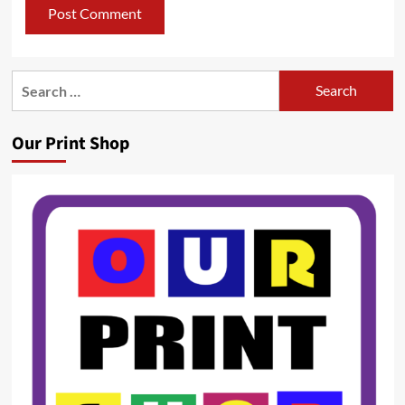
Search
for:
Our Print Shop