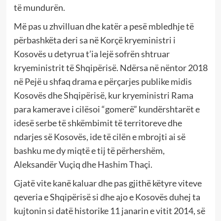
të mundurën.
Më pas u zhvilluan dhe katër a pesë mbledhje të
përbashkëta deri sa në Korçë kryeministri i
Kosovës u detyrua t’ia lejë sofrën shtruar
kryeministrit të Shqipërisë. Ndërsa në nëntor 2018
në Pejë u shfaq drama e përçarjes publike midis
Kosovës dhe Shqipërisë, kur kryeministri Rama
para kamerave i cilësoi “gomerë” kundërshtarët e
idesë serbe të shkëmbimit të territoreve dhe
ndarjes së Kosovës, ide të cilën e mbrojti ai së
bashku me dy miqtë e tij të përhershëm,
Aleksandër Vuçiq dhe Hashim Thaçi.
Gjatë vite kanë kaluar dhe pas gjithë këtyre viteve
qeveria e Shqipërisë si dhe ajo e Kosovës duhej ta
kujtonin si datë historike 11 janarin e vitit 2014, së