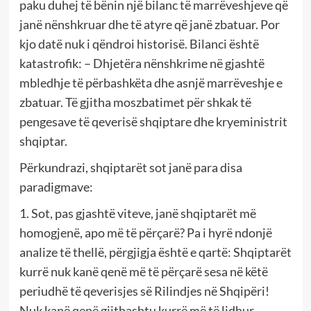
paku duhej të bënin një bilanc të marrëveshjeve që
janë nënshkruar dhe të atyre që janë zbatuar. Por
kjo datë nuk i qëndroi historisë. Bilanci është
katastrofik: – Dhjetëra nënshkrime në gjashtë
mbledhje të përbashkëta dhe asnjë marrëveshje e
zbatuar. Të gjitha moszbatimet për shkak të
pengesave të qeverisë shqiptare dhe kryeministrit
shqiptar.
Përkundrazi, shqiptarët sot janë para disa
paradigmave:
1. Sot, pas gjashtë viteve, janë shqiptarët më
homogjenë, apo më të përçarë? Pa i hyrë ndonjë
analize të thellë, përgjigja është e qartë: Shqiptarët
kurrë nuk kanë qenë më të përçarë sesa në këtë
periudhë të qeverisjes së Rilindjes në Shqipëri!
Nuk kanë qenë gjithashtu kurrë më të lidhur