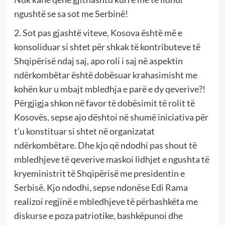
ngushtë se sa sot me Serbinë!
2. Sot pas gjashtë viteve, Kosova është më e
konsoliduar si shtet për shkak të kontributeve të
Shqipërisë ndaj saj, apo roli i saj në aspektin
ndërkombëtar është dobësuar krahasimisht me
kohën kur u mbajt mbledhja e parë e dy qeverive?!
Përgjigja shkon në favor të dobësimit të rolit të
Kosovës, sepse ajo dështoi në shumë iniciativa për
t’u konstituar si shtet në organizatat
ndërkombëtare. Dhe kjo që ndodhi pas shout të
mbledhjeve të qeverive maskoi lidhjet e ngushta të
kryeministrit të Shqipërisë me presidentin e
Serbisë. Kjo ndodhi, sepse ndonëse Edi Rama
realizoi regjinë e mbledhjeve të përbashkëta me
diskurse e poza patriotike, bashkëpunoi dhe