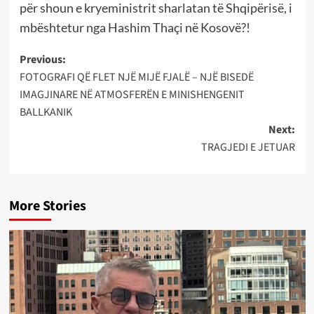
për shoun e kryeministrit sharlatan të Shqipërisë, i
mbështetur nga Hashim Thaçi në Kosovë?!
Post
Previous:
FOTOGRAFI QË FLET NJË MIJË FJALË – NJË BISEDË
navigation
IMAGJINARE NË ATMOSFERËN E MINISHENGENIT
BALLKANIK
Next:
TRAGJEDI E JETUAR
More Stories