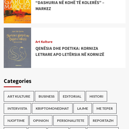
“DASHURIA NË KOHË TË KOLERËS” –
MARKEZ
Art Kulture
QENËSIA DHE POETIKA: KORNIZA
LETRARE APO LETËRSIA NË KORNIZË
Categories
ART KULTURE
BUSINESS
EDITORIAL
HISTORI
INTERVISTA
KRIPTOMONEDHAT
LAJME
ME TEPER
NJOFTIME
OPINION
PERSONALITETE
REPORTAZH