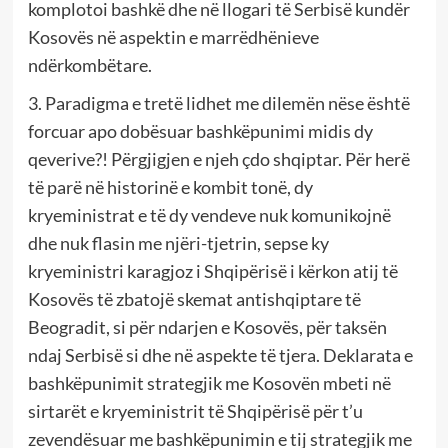
komplotoi bashkë dhe në llogari të Serbisë kundër
Kosovës në aspektin e marrëdhënieve
ndërkombëtare.
3. Paradigma e tretë lidhet me dilemën nëse është
forcuar apo dobësuar bashkëpunimi midis dy
qeverive?! Përgjigjen e njeh çdo shqiptar. Për herë
të parë në historinë e kombit tonë, dy
kryeministrat e të dy vendeve nuk komunikojnë
dhe nuk flasin me njëri-tjetrin, sepse ky
kryeministri karagjoz i Shqipërisë i kërkon atij të
Kosovës të zbatojë skemat antishqiptare të
Beogradit, si për ndarjen e Kosovës, për taksën
ndaj Serbisë si dhe në aspekte të tjera. Deklarata e
bashkëpunimit strategjik me Kosovën mbeti në
sirtarët e kryeministrit të Shqipërisë për t’u
zevendësuar me bashkëpunimin e tij strategjik me