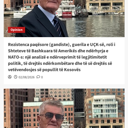
Opinion
Rezistenca paqësore (gandiste), guerila e UÇK-së, roli i
Shteteve të Bashkuara të Amerikës dhe ndërhyrja e
NATO-s: një analizë e ndërveprimit të legjitimitetit
politik, të drejtës ndërkombëtare dhe të së drejtës së
vetëvendosjes së popullit të Kosovës
02/08/2026
0