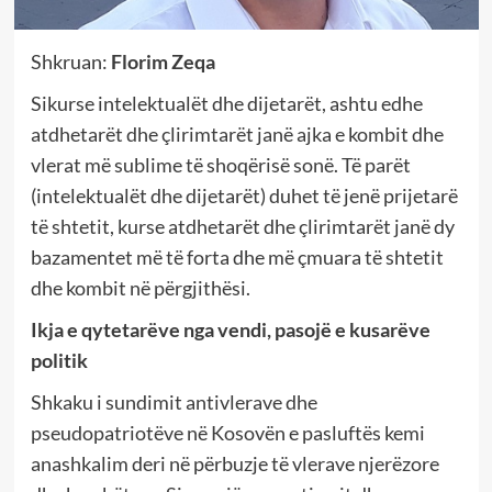
Shkruan:
Florim Zeqa
Sikurse intelektualët dhe dijetarët, ashtu edhe
atdhetarët dhe çlirimtarët janë ajka e kombit dhe
vlerat më sublime të shoqërisë sonë. Të parët
(intelektualët dhe dijetarët) duhet të jenë prijetarë
të shtetit, kurse atdhetarët dhe çlirimtarët janë dy
bazamentet më të forta dhe më çmuara të shtetit
dhe kombit në përgjithësi.
Ikja e qytetarëve nga vendi, pasojë e kusarëve
politik
Shkaku i sundimit antivlerave dhe
pseudopatriotëve në Kosovën e pasluftës kemi
anashkalim deri në përbuzje të vlerave njerëzore