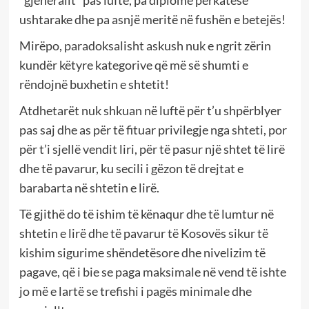
“gjeneralit” pas lufte, pa diplomë përkatëse
ushtarake dhe pa asnjë meritë në fushën e betejës!
Mirëpo, paradoksalisht askush nuk e ngrit zërin
kundër këtyre kategorive që më së shumti e
rëndojnë buxhetin e shtetit!
Atdhetarët nuk shkuan në luftë për t’u shpërblyer
pas saj dhe as për të fituar privilegje nga shteti, por
për t’i sjellë vendit liri, për të pasur një shtet të lirë
dhe të pavarur, ku secili i gëzon të drejtat e
barabarta në shtetin e lirë.
Të gjithë do të ishim të kënaqur dhe të lumtur në
shtetin e lirë dhe të pavarur të Kosovës sikur të
kishim sigurime shëndetësore dhe nivelizim të
pagave, që i bie se paga maksimale në vend të ishte
jo më e lartë se trefishi i pagës minimale dhe