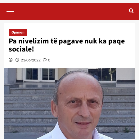
Primary
Menu
Opinion
Pa nivelizim të pagave nuk ka paqe
sociale!
21/06/2022
0