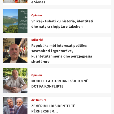
e Sienës
Opinion
Shikaj – Fshati ku historia, identiteti
dhe natyra shqiptare takohen
Editorial
Republika mbi interesat politike:
sovraniteti i qytetarëve,
kushtetutshmëria dhe përgjegjësia
shtetërore
Opinion
MODELET AUTORITARE S’JETOJNË
DOT PA KONFLIKTE
Art Kulture
ZËMËRIMI I DISIDENTIT TË
PËRHERSHËM…