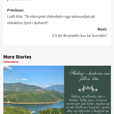
Post
Previous:
Lutfi Alia: ‘Të mbrojmë shëndetin nga sëmundjet që
navigation
shkakton tymi i duhanit’
Next:
Ç’e do Brukselin kur ke Surrelin!
More Stories