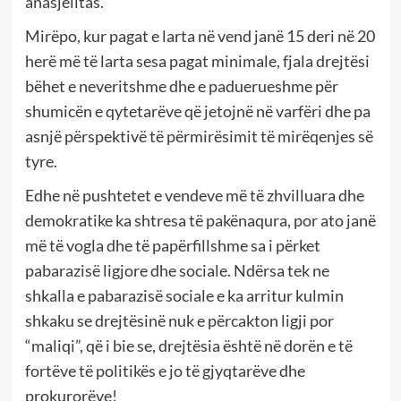
anasjelltas.
Mirëpo, kur pagat e larta në vend janë 15 deri në 20
herë më të larta sesa pagat minimale, fjala drejtësi
bëhet e neveritshme dhe e paduerueshme për
shumicën e qytetarëve që jetojnë në varfëri dhe pa
asnjë përspektivë të përmirësimit të mirëqenjes së
tyre.
Edhe në pushtetet e vendeve më të zhvilluara dhe
demokratike ka shtresa të pakënaqura, por ato janë
më të vogla dhe të papërfillshme sa i përket
pabarazisë ligjore dhe sociale. Ndërsa tek ne
shkalla e pabarazisë sociale e ka arritur kulmin
shkaku se drejtësinë nuk e përcakton ligji por
“maliqi”, që i bie se, drejtësia është në dorën e të
fortëve të politikës e jo të gjyqtarëve dhe
prokurorëve!