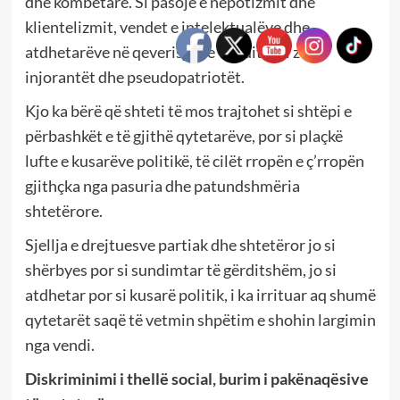
dhe kombëtare. Si pasojë e nepotizmit dhe
klientelizmit, vendet e intelektualëve dhe
atdhetarëve në qeverisjen e vendit po i zënë
injorantët dhe pseudopatriotët.
Kjo ka bërë që shteti të mos trajtohet si shtëpi e
përbashkët e të gjithë qytetarëve, por si plaçkë
lufte e kusarëve politikë, të cilët rropën e ç’rropën
gjithçka nga pasuria dhe patundshmëria
shtetërore.
Sjellja e drejtuesve partiak dhe shtetëror jo si
shërbyes por si sundimtar të gërditshëm, jo si
atdhetar por si kusarë politik, i ka irrituar aq shumë
qytetarët saqë të vetmin shpëtim e shohin largimin
nga vendi.
Diskriminimi i thellë social, burim i pakënaqësive