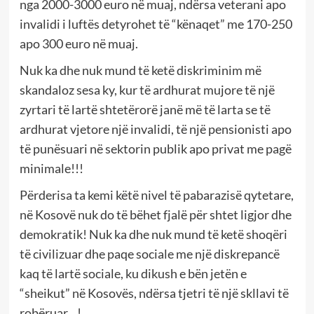
nga 2000-3000 euro në muaj, ndërsa veterani apo
invalidi i luftës detyrohet të “kënaqet” me 170-250
apo 300 euro në muaj.
Nuk ka dhe nuk mund të ketë diskriminim më
skandaloz sesa ky, kur të ardhurat mujore të një
zyrtari të lartë shtetërorë janë më të larta se të
ardhurat vjetore një invalidi, të një pensionisti apo
të punësuari në sektorin publik apo privat me pagë
minimale!!!
Përderisa ta kemi këtë nivel të pabarazisë qytetare,
në Kosovë nuk do të bëhet fjalë për shtet ligjor dhe
demokratik! Nuk ka dhe nuk mund të ketë shoqëri
të civilizuar dhe paqe sociale me një diskrepancë
kaq të lartë sociale, ku dikush e bën jetën e
“sheikut” në Kosovës, ndërsa tjetri të një skllavi të
robëruar…!