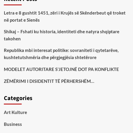
Letra e 8 gushtit 1451, zëri i Krujës së Skënderbeut që troket
në portat e Sienës
Shikaj – Fshati ku historia, identiteti dhe natyra shqiptare
takohen
Republika mbi interesat politike: sovraniteti i qytetarëve,
kushtetutshmëria dhe përgjegjësia shtetërore
MODELET AUTORITARE S’JETOJNË DOT PA KONFLIKTE
ZËMËRIMI I DISIDENTIT TË PËRHERSHËM…
Categories
Art Kulture
Business