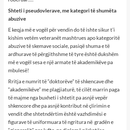
Shteti i pseudovlerave, me kategori të shumëta
abuzive
E keqja më e vogël për vendin do të ishte sikur t’i
kishim vetëm veteranët mashtrues apo kategoritë
abuzive të skemave sociale, pasiqë shuma e të
ardhurave të përgjithshme të tyre është dukshëm
më e vogël sesa e një armate të akademikëve pa
mbulesë!
Rritja e numrit të “doktorëve” të shkencave dhe
“akademikëve” me plagjiaturë, të cilët marrin paga
të majme nga buxheti i shtetit pa asnjë vepër
shkencore dhe pa asnjë kontribut në çlirimin e
vendit dhe shtetndërtim është vazhdimësi e
figurave të uniformuara të ngritura në gradën e