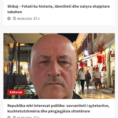
Shikaj – Fshati ku historia, identiteti dhe natyra shqiptare
takohen
08/08/2026
0
Editorial
Republika mbi interesat politike: sovraniteti i qytetarëve,
kushtetutshmëria dhe përgjegjësia shtetërore