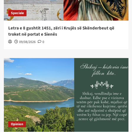
Speciale
Letra e 8 gushtit 1451, zëri i Krujës së Skënderbeut që
troket në portat e Sienës
09/08/2026
0
Opinion