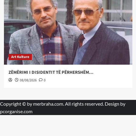
Art Kulture
ZËMËRIMI I DISIDENTIT TË PËRHERSHËM…
08/08/2026
0
Copyright © by
merbraha.com
. All rights reserved. Design by
pcorganise.com