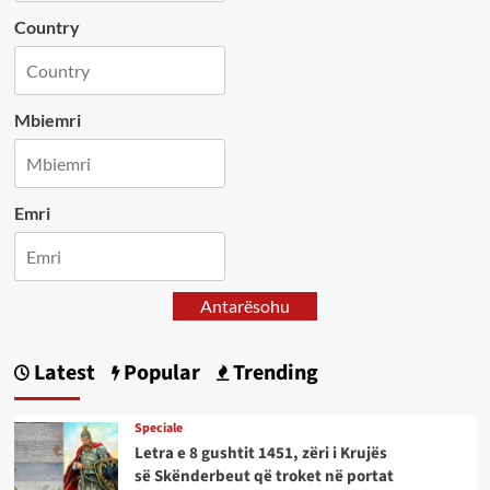
Country
Mbiemri
Emri
Antarësohu
Latest
Popular
Trending
Speciale
Letra e 8 gushtit 1451, zëri i Krujës
së Skënderbeut që troket në portat