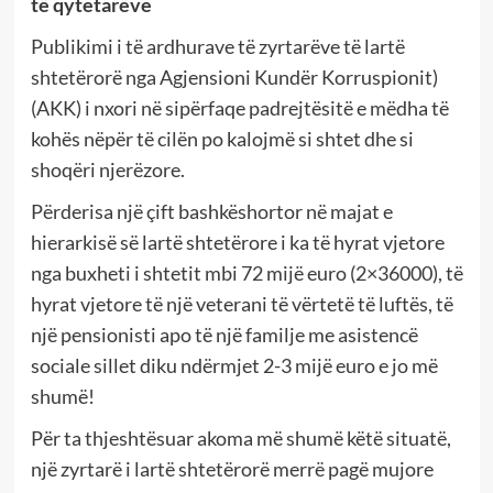
të qytetarëve
Publikimi i të ardhurave të zyrtarëve të lartë
shtetërorë nga Agjensioni Kundër Korruspionit)
(AKK) i nxori në sipërfaqe padrejtësitë e mëdha të
kohës nëpër të cilën po kalojmë si shtet dhe si
shoqëri njerëzore.
Përderisa një çift bashkëshortor në majat e
hierarkisë së lartë shtetërore i ka të hyrat vjetore
nga buxheti i shtetit mbi 72 mijë euro (2×36000), të
hyrat vjetore të një veterani të vërtetë të luftës, të
një pensionisti apo të një familje me asistencë
sociale sillet diku ndërmjet 2-3 mijë euro e jo më
shumë!
Për ta thjeshtësuar akoma më shumë këtë situatë,
një zyrtarë i lartë shtetërorë merrë pagë mujore