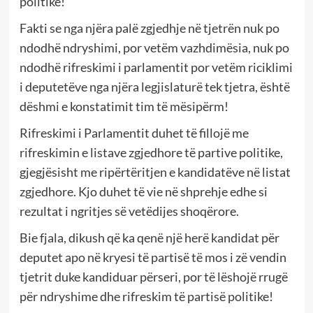
politike!
Fakti se nga njëra palë zgjedhje në tjetrën nuk po
ndodhë ndryshimi, por vetëm vazhdimësia, nuk po
ndodhë rifreskimi i parlamentit por vetëm riciklimi
i deputetëve nga njëra legjislaturë tek tjetra, është
dëshmi e konstatimit tim të mësipërm!
Rifreskimi i Parlamentit duhet të fillojë me
rifreskimin e listave zgjedhore të partive politike,
gjegjësisht me ripërtëritjen e kandidatëve në listat
zgjedhore. Kjo duhet të vie në shprehje edhe si
rezultat i ngritjes së vetëdijes shoqërore.
Bie fjala, dikush që ka qenë një herë kandidat për
deputet apo në kryesi të partisë të mos i zë vendin
tjetrit duke kandiduar përseri, por të lëshojë rrugë
për ndryshime dhe rifreskim të partisë politike!