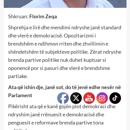
Shkruan:
Florim Zeqa
Shprehja e lirë dhe mendimi ndryshe janë standard
dhe vlerë e demokracisë. Opozitarizmi i
brendshëm e ndihmon rriten dhe zhvillimin e
shëndetshëm të subjekteve politike. Zërat ndryshe
brenda partive politike nuk duhet kuptuar si
oponencë por si pasuri dhe vlerë e brendshme
partiake.
Ata që ishin dje, janë sot, do të jenë edhe nesër në
Parlament
Pikërisht ata që e kanë gojën plot demokraci dhe
ndryshim janë rrënuesit e demokracisë dhe
penguesit e reformave brenda partive tona