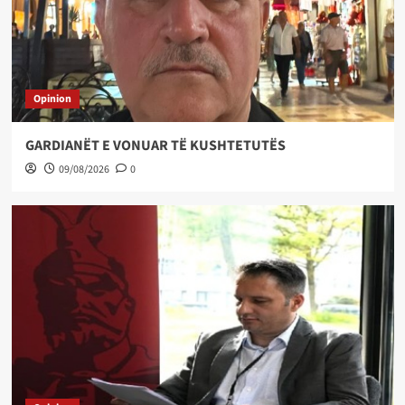
Opinion
GARDIANËT E VONUAR TË KUSHTETUTËS
09/08/2026
0