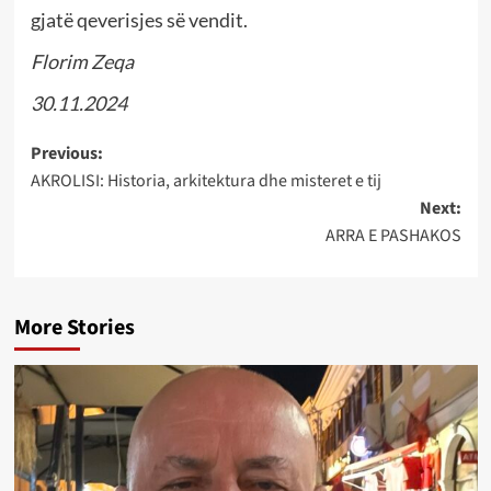
gjatë qeverisjes së vendit.
Florim Zeqa
30.11.2024
Post
Previous:
AKROLISI: Historia, arkitektura dhe misteret e tij
navigation
Next:
ARRA E PASHAKOS
More Stories