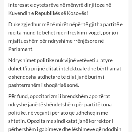
interesat e qytetarëve në mënyrë dinjitoze në
Kuvendin e Republikës së Kosovës!
Duke zgjedhur më të mirët nëpër të gjitha partitë e
njëjta mund të bëhet një rifreskim i vogël, por jo i
mjaftueshëm për ndryshime rrënjësore në
Parlament.
Ndryshimet politike nuk vijnë vetëvetiu, atyre
duhet t’iu prijnë elitat intelektuale dhe bërthamat
e shëndosha atdhetare të cilat janë burim i
pashterrshëm i shoqërisë sonë.
Për fund, opozitarizmi i brendshëm apo zërat
ndryshe janë të shëndetshëm për partitë tona
politike, në veçanti për ato që udhëheqin me
shtetin. Opozita me sindikatat janë korrektor i
përhershëm i gabimeve dhe lëshimeve që ndodhin