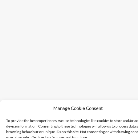
Manage Cookie Consent
To provide the best experiences, we use technologies like cookies to store and/or a
device information. Consenting to these technologies will allow us to process data 
browsing behaviour or unique IDs on this site. Not consenting or withdrawing cons
may adversely affect certain features and functions.