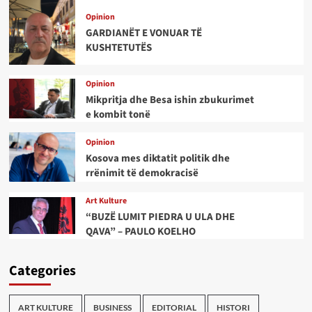
Opinion
GARDIANËT E VONUAR TË
KUSHTETUTËS
Opinion
Mikpritja dhe Besa ishin zbukurimet
e kombit tonë
Opinion
Kosova mes diktatit politik dhe
rrënimit të demokracisë
Art Kulture
“BUZË LUMIT PIEDRA U ULA DHE
QAVA” – PAULO KOELHO
Categories
ART KULTURE
BUSINESS
EDITORIAL
HISTORI