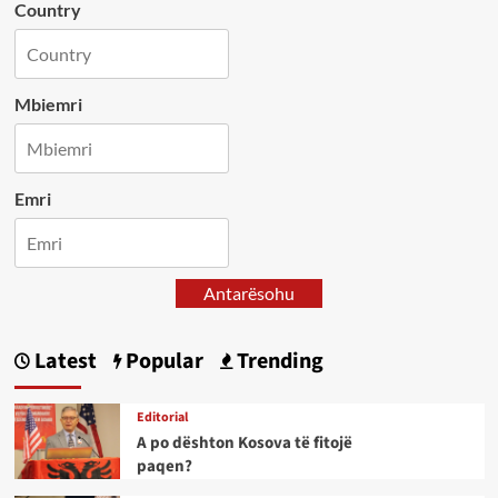
Country
Mbiemri
Emri
Antarësohu
Latest
Popular
Trending
Editorial
A po dështon Kosova të fitojë
paqen?