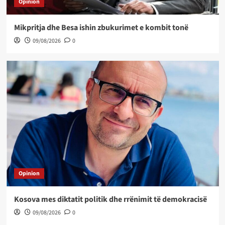
Opinion
Mikpritja dhe Besa ishin zbukurimet e kombit tonë
09/08/2026
0
Opinion
Kosova mes diktatit politik dhe rrënimit të demokracisë
09/08/2026
0