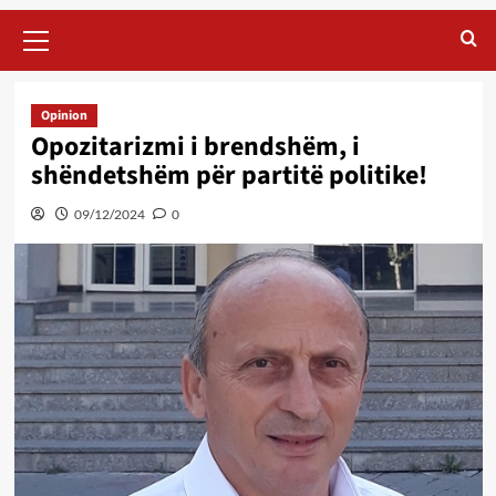
Primary
Menu
Opinion
Opozitarizmi i brendshëm, i
shëndetshëm për partitë politike!
09/12/2024
0