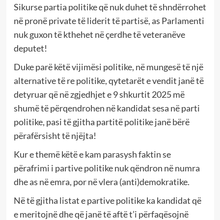
Sikurse partia politike që nuk duhet të shndërrohet
në pronë private të liderit të partisë, as Parlamenti
nuk guxon të kthehet në çerdhe të veteranëve
deputet!
Duke parë këtë vijimësi politike, në mungesë të një
alternative të re politike, qytetarët e vendit janë të
detyruar që në zgjedhjet e 9 shkurtit 2025 më
shumë të përqendrohen në kandidat sesa në parti
politike, pasi të gjitha partitë politike janë bërë
përafërsisht të njëjta!
Kur e themë këtë e kam parasysh faktin se
përafrimi i partive politike nuk qëndron në numra
dhe as në emra, por në vlera (anti)demokratike.
Në të gjitha listat e partive politike ka kandidat që
e meritojnë dhe që janë të aftë t’i përfaqësojnë