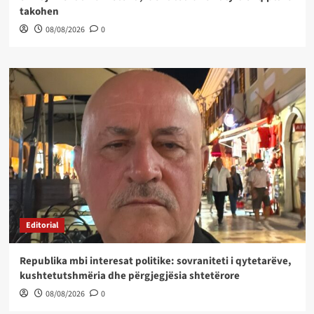
takohen
08/08/2026
0
Editorial
Republika mbi interesat politike: sovraniteti i qytetarëve,
kushtetutshmëria dhe përgjegjësia shtetërore
08/08/2026
0