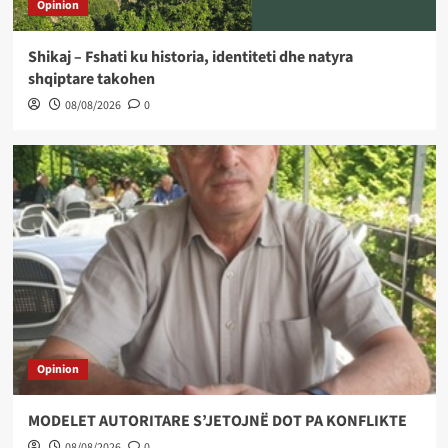
Opinion
Shikaj – Fshati ku historia, identiteti dhe natyra
shqiptare takohen
08/08/2026
0
Opinion
MODELET AUTORITARE S’JETOJNË DOT PA KONFLIKTE
08/08/2026
0