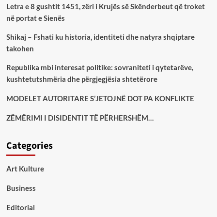
Letra e 8 gushtit 1451, zëri i Krujës së Skënderbeut që troket
në portat e Sienës
Shikaj – Fshati ku historia, identiteti dhe natyra shqiptare
takohen
Republika mbi interesat politike: sovraniteti i qytetarëve,
kushtetutshmëria dhe përgjegjësia shtetërore
MODELET AUTORITARE S’JETOJNË DOT PA KONFLIKTE
ZËMËRIMI I DISIDENTIT TË PËRHERSHËM…
Categories
Art Kulture
Business
Editorial