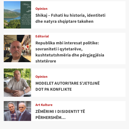
Opinion
Shikaj – Fshati ku historia, identiteti
dhe natyra shqiptare takohen
Editorial
Republika mbi interesat politike:
sovraniteti i qytetarëve,
kushtetutshmëria dhe përgjegjësia
shtetërore
Opinion
MODELET AUTORITARE S’JETOJNË
DOT PA KONFLIKTE
Art Kulture
ZËMËRIMI I DISIDENTIT TË
PËRHERSHËM…