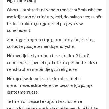
Nga Ndue Ukaj
Oborri i pushtetit në vendin tonë është mbushë me
aso krijesash që rrinë aty, koti, do palaço, veç sa për
të duartrokitë çdo gjë që del prej zyrës së
udhëheqësit.
Zor të gjesh një njeri që guxon të dyshojë, e larg
qoftë, të guxojë të mendojë ndryshe.
Në mendjet e tyre oborrtare, çkado që thotë
udhëheqësi, i përket një botë të epërme, të cilës i
nënshtrohen me bindje gati religjioze.
Në mjedise demokratike, ku pluraliteti i
mendimeve, është vlerë thelbësore, kjo pamje
është tmerruese.
Të tmerron sepse të kujton të kaluarën e
perandorisë së kuqe, ku të drejtë mendimi kishte