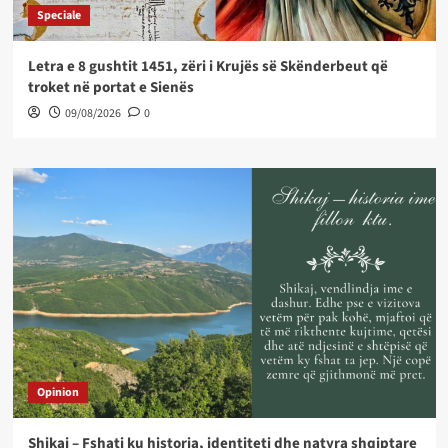
Speciale
Letra e 8 gushtit 1451, zëri i Krujës së Skënderbeut që
troket në portat e Sienës
09/08/2026
0
Opinion
Shikaj – Fshati ku historia, identiteti dhe natyra shqiptare