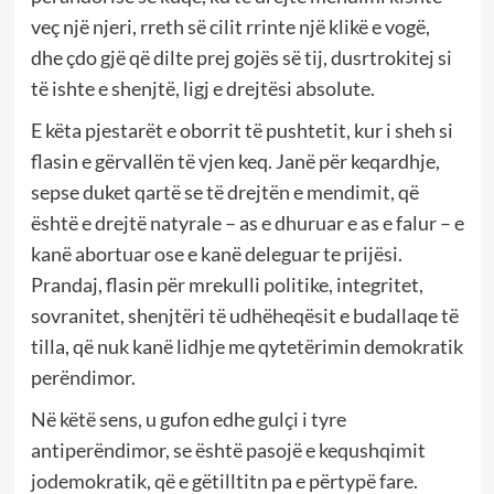
veç një njeri, rreth së cilit rrinte një klikë e vogë,
dhe çdo gjë që dilte prej gojës së tij, dusrtrokitej si
të ishte e shenjtë, ligj e drejtësi absolute.
E këta pjestarët e oborrit të pushtetit, kur i sheh si
flasin e gërvallën të vjen keq. Janë për keqardhje,
sepse duket qartë se të drejtën e mendimit, që
është e drejtë natyrale – as e dhuruar e as e falur – e
kanë abortuar ose e kanë deleguar te prijësi.
Prandaj, flasin për mrekulli politike, integritet,
sovranitet, shenjtëri të udhëheqësit e budallaqe të
tilla, që nuk kanë lidhje me qytetërimin demokratik
perëndimor.
Në këtë sens, u gufon edhe gulçi i tyre
antiperëndimor, se është pasojë e kequshqimit
jodemokratik, që e gëtilltitn pa e përtypë fare.