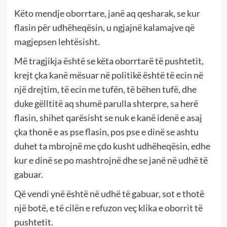
Këto mendje oborrtare, janë aq qesharak, se kur
flasin për udhëheqësin, u ngjajnë kalamajve që
magjepsen lehtësisht.
Më tragjikja është se këta oborrtarë të pushtetit,
krejt çka kanë mësuar në politikë është të ecin në
një drejtim, të ecin me tufën, të bëhen tufë, dhe
duke gëlltitë aq shumë parulla shterpre, sa herë
flasin, shihet qarësisht se nuk e kanë idenë e asaj
çka thonë e as pse flasin, pos pse e dinë se ashtu
duhet ta mbrojnë me çdo kusht udhëheqësin, edhe
kur e dinë se po mashtrojnë dhe se janë në udhë të
gabuar.
Që vendi ynë është në udhë të gabuar, sot e thotë
një botë, e të cilën e refuzon veç klika e oborrit të
pushtetit.