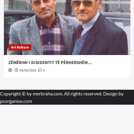
Art Kulture
ZËMËRIMI I DISIDENTIT TË PËRHERSHËM…
08/08/2026
0
Copyright © by
merbraha.com
. All rights reserved. Design by
pcorganise.com