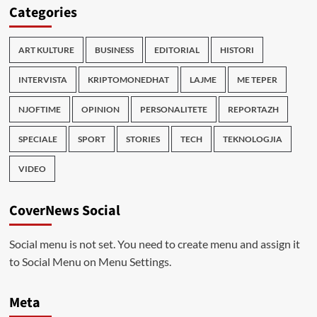
Categories
ART KULTURE
BUSINESS
EDITORIAL
HISTORI
INTERVISTA
KRIPTOMONEDHAT
LAJME
ME TEPER
NJOFTIME
OPINION
PERSONALITETE
REPORTAZH
SPECIALE
SPORT
STORIES
TECH
TEKNOLOGJIA
VIDEO
CoverNews Social
Social menu is not set. You need to create menu and assign it
to Social Menu on Menu Settings.
Meta