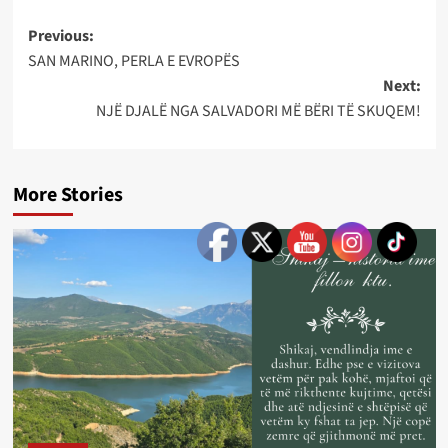
Post
Previous:
SAN MARINO, PERLA E EVROPËS
navigation
Next:
NJË DJALË NGA SALVADORI MË BËRI TË SKUQEM!
More Stories