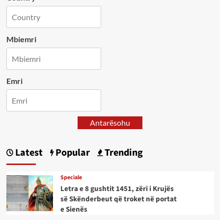
Mbiemri
Emri
Antarësohu
Latest
Popular
Trending
Speciale
Letra e 8 gushtit 1451, zëri i Krujës
së Skënderbeut që troket në portat
e Sienës