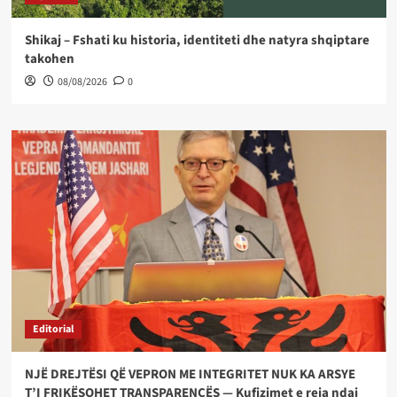
Shikaj – Fshati ku historia, identiteti dhe natyra shqiptare
takohen
08/08/2026
0
Editorial
NJË DREJTËSI QË VEPRON ME INTEGRITET NUK KA ARSYE
T’I FRIKËSOHET TRANSPARENCËS — Kufizimet e reja ndaj