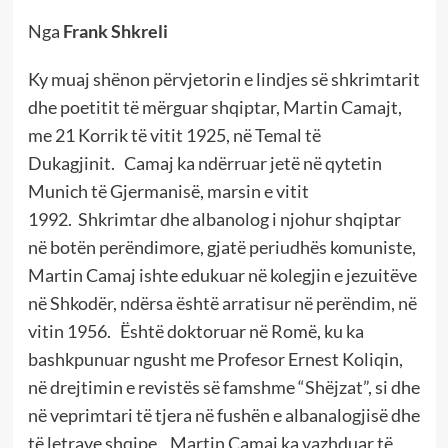
Nga
Frank Shkreli
Ky muaj shënon përvjetorin e lindjes së shkrimtarit
dhe poetitit të mërguar shqiptar, Martin Camajt,
me 21 Korrik të vitit 1925, në Temal të
Dukagjinit. Camaj ka ndërruar jetë në qytetin
Munich të Gjermanisë, marsin e vitit
1992. Shkrimtar dhe albanolog i njohur shqiptar
në botën perëndimore, gjatë periudhës komuniste,
Martin Camaj ishte edukuar në kolegjin e jezuitëve
në Shkodër, ndërsa është arratisur në perëndim, në
vitin 1956. Është doktoruar në Romë, ku ka
bashkpunuar ngusht me Profesor Ernest Koliqin,
në drejtimin e revistës së famshme “Shëjzat”, si dhe
në veprimtari të tjera në fushën e albanalogjisë dhe
të letrave shqipe. Martin Camaj ka vazhduar të