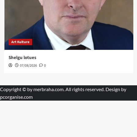
Art Kulture
Shelgu lotues
07/08/2026
0
Copyright © by
merbraha.com
. All rights reserved. Design by
pcorganise.com