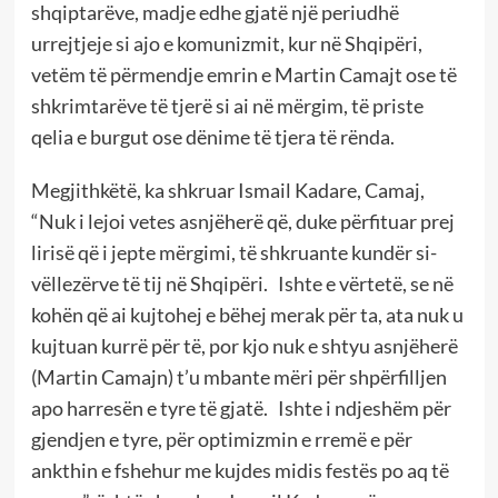
shqiptarëve, madje edhe gjatë një periudhë
urrejtjeje si ajo e komunizmit, kur në Shqipëri,
vetëm të përmendje emrin e Martin Camajt ose të
shkrimtarëve të tjerë si ai në mërgim, të priste
qelia e burgut ose dënime të tjera të rënda.
Megjithkëtë, ka shkruar Ismail Kadare, Camaj,
“Nuk i lejoi vetes asnjëherë që, duke përfituar prej
lirisë që i jepte mërgimi, të shkruante kundër si-
vëllezërve të tij në Shqipëri. Ishte e vërtetë, se në
kohën që ai kujtohej e bëhej merak për ta, ata nuk u
kujtuan kurrë për të, por kjo nuk e shtyu asnjëherë
(Martin Camajn) t’u mbante mëri për shpërfilljen
apo harresën e tyre të gjatë. Ishte i ndjeshëm për
gjendjen e tyre, për optimizmin e rremë e për
ankthin e fshehur me kujdes midis festës po aq të