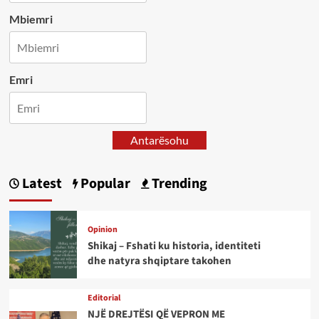
Mbiemri
Emri
Antarësohu
Latest
Popular
Trending
Opinion
Shikaj – Fshati ku historia, identiteti
dhe natyra shqiptare takohen
Editorial
NJË DREJTËSI QË VEPRON ME