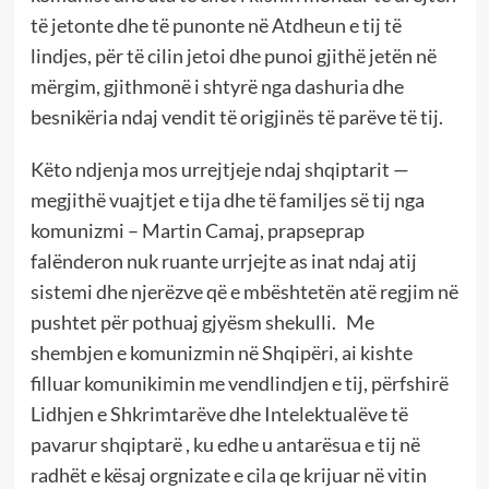
të jetonte dhe të punonte në Atdheun e tij të
lindjes, për të cilin jetoi dhe punoi gjithë jetën në
mërgim, gjithmonë i shtyrë nga dashuria dhe
besnikëria ndaj vendit të origjinës të parëve të tij.
Këto ndjenja mos urrejtjeje ndaj shqiptarit —
megjithë vuajtjet e tija dhe të familjes së tij nga
komunizmi – Martin Camaj, prapseprap
falënderon nuk ruante urrjejte as inat ndaj atij
sistemi dhe njerëzve që e mbështetën atë regjim në
pushtet për pothuaj gjyësm shekulli. Me
shembjen e komunizmin në Shqipëri, ai kishte
filluar komunikimin me vendlindjen e tij, përfshirë
Lidhjen e Shkrimtarëve dhe Intelektualëve të
pavarur shqiptarë , ku edhe u antarësua e tij në
radhët e kësaj orgnizate e cila qe krijuar në vitin