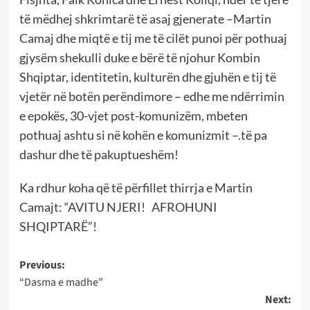
të mëdhej shkrimtarë të asaj gjenerate –Martin
Camaj dhe miqtë e tij me të cilët punoi për pothuaj
gjysëm shekulli duke e bërë të njohur Kombin
Shqiptar, identitetin, kulturën dhe gjuhën e tij të
vjetër në botën perëndimore – edhe me ndërrimin
e epokës, 30-vjet post-komunizëm, mbeten
pothuaj ashtu si në kohën e komunizmit –.të pa
dashur dhe të pakuptueshëm!
Ka rdhur koha që të përfillet thirrja e Martin
Camajt: “AVITU NJERI! AFROHUNI
SHQIPTARË”!
Post
Previous:
“Dasma e madhe”
navigation
Next: