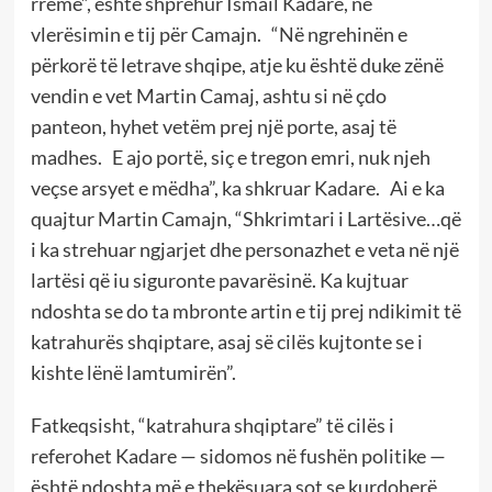
rreme”, është shprehur Ismail Kadare, në
vlerësimin e tij për Camajn. “Në ngrehinën e
përkorë të letrave shqipe, atje ku është duke zënë
vendin e vet Martin Camaj, ashtu si në çdo
panteon, hyhet vetëm prej një porte, asaj të
madhes. E ajo portë, siç e tregon emri, nuk njeh
veçse arsyet e mëdha”, ka shkruar Kadare. Ai e ka
quajtur Martin Camajn, “Shkrimtari i Lartësive…që
i ka strehuar ngjarjet dhe personazhet e veta në një
lartësi që iu siguronte pavarësinë. Ka kujtuar
ndoshta se do ta mbronte artin e tij prej ndikimit të
katrahurës shqiptare, asaj së cilës kujtonte se i
kishte lënë lamtumirën”.
Fatkeqsisht, “katrahura shqiptare” të cilës i
referohet Kadare — sidomos në fushën politike —
është ndoshta më e thekësuara sot se kurdoherë