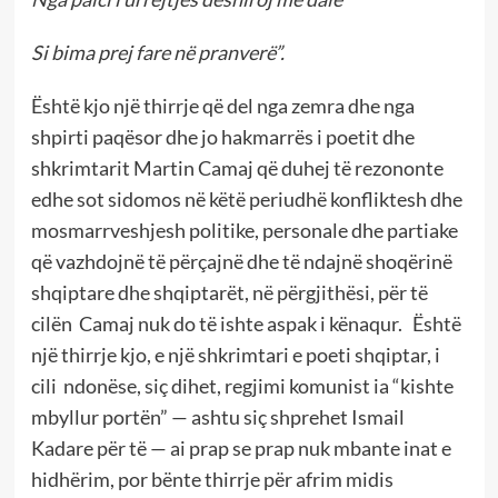
Si bima prej fare në pranverë”.
Është kjo një thirrje që del nga zemra dhe nga
shpirti paqësor dhe jo hakmarrës i poetit dhe
shkrimtarit Martin Camaj që duhej të rezononte
edhe sot sidomos në këtë periudhë konfliktesh dhe
mosmarrveshjesh politike, personale dhe partiake
që vazhdojnë të përçajnë dhe të ndajnë shoqërinë
shqiptare dhe shqiptarët, në përgjithësi, për të
cilën Camaj nuk do të ishte aspak i kënaqur. Është
një thirrje kjo, e një shkrimtari e poeti shqiptar, i
cili ndonëse, siç dihet, regjimi komunist ia “kishte
mbyllur portën” — ashtu siç shprehet Ismail
Kadare për të — ai prap se prap nuk mbante inat e
hidhërim, por bënte thirrje për afrim midis