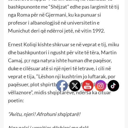
bashkpunonte me “Shëjzat” edhe pas largimit të tij
nga Roma për në Gjermani, ku ka punuar si
profesor i albanologjisë në universitetin e
Munichut deri që ndërroi jetë, në vitin 1992.
Ernest Koliqi kishte shkruar se në veprat e tij, miku
dhe bashkpuntori i ngusht për vite të tëra, Martin
Camaj, p;r nga natyra ishte human dhe paqësor,
duke e cilësuar atë si një njeri të letrave, i cili në
veprat e tija, “Lëshon nji kushtrim jo luftarak, por
paqësuer, plot shpirtbardhsi dhe flakë dashunije
vëllaznore”, midis shqiptarëve, ndërsa ka cituar
poetin:
“Avitu, njeri! Afrohuni shqiptarë!
Nga palci i urrejtjes dëshiroj me dalë