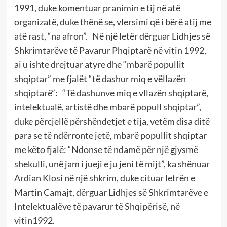
1991, duke komentuar pranimin e tij në atë
organizatë, duke thënë se, vlersimi që i bërë atij me
atë rast, “na afron”. Në një letër dërguar Lidhjes së
Shkrimtarëve të Pavarur Phqiptarë në vitin 1992,
ai u ishte drejtuar atyre dhe “mbarë popullit
shqiptar” me fjalët “të dashur miq e vëllazën
shqiptarë”: “Të dashunve miq e vllazën shqiptarë,
intelektualë, artistë dhe mbarë popull shqiptar”,
duke përcjellë përshëndetjet e tija, vetëm disa ditë
para se të ndërronte jetë, mbarë popullit shqiptar
me këto fjalë: “Ndonse të ndamë për një gjysmë
shekulli, unë jam i jueji e ju jeni të mijt”, ka shënuar
Ardian Klosi në një shkrim, duke cituar letrën e
Martin Camajt, dërguar Lidhjes së Shkrimtarëve e
Intelektualëve të pavarur të Shqipërisë, në
vitin1992.