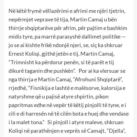
Në këtë frymë vëllazërimi e afrimi me njëri tjetrin,
nepërmjet veprave të tija, Martin Camaj u bën
thirrje shqiptarëve për afrim, për pajtim e bashkim
midis tyre, pa marrë parasyshë dallimet politike —
jo se ai kishte frikë ndonjë njeri, se, siç ka shkruar
Ernest Koliqi, gjithë jetën e tij, Martin Camaj,
“Trimnisht ka përdorur penën, si të parët e tij
dikurë taganin dhe pushkën”. Por ai ka vlersuar se
nga thirrja e Martin Camaj, “Afrohuni Shqiptarë”,
rrjedhë, “Fisnikija e lashtë e malësorve, kalorsija e
natyrshme që u pajisë atyre shpirtin, pikon
papritmas edhe në vepër të këtij pinjolli të tyne, e i
cili e di harresën në të cilën bota e huej dhe vendase
i la malet tona.” Si pinjoll i atyre maleve, shkruan
Koliqi në parathënjen e veprës së Camajt, “Djella”,