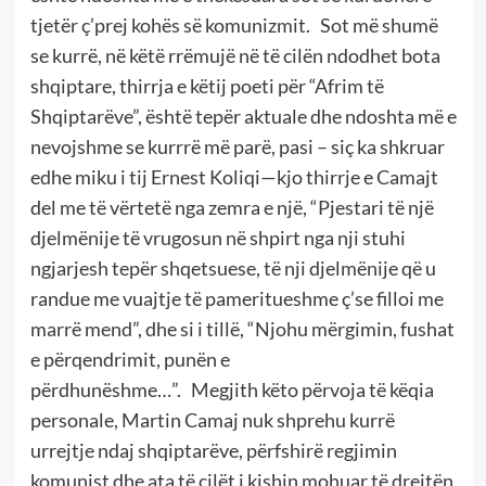
tjetër ç’prej kohës së komunizmit. Sot më shumë
se kurrë, në këtë rrëmujë në të cilën ndodhet bota
shqiptare, thirrja e këtij poeti për “Afrim të
Shqiptarëve”, është tepër aktuale dhe ndoshta më e
nevojshme se kurrrë më parë, pasi – siç ka shkruar
edhe miku i tij Ernest Koliqi—kjo thirrje e Camajt
del me të vërtetë nga zemra e një, “Pjestari të një
djelmënije të vrugosun në shpirt nga nji stuhi
ngjarjesh tepër shqetsuese, të nji djelmënije që u
randue me vuajtje të pameritueshme ç’se filloi me
marrë mend”, dhe si i tillë, “Njohu mërgimin, fushat
e përqendrimit, punën e
përdhunëshme…”. Megjith këto përvoja të këqia
personale, Martin Camaj nuk shprehu kurrë
urrejtje ndaj shqiptarëve, përfshirë regjimin
komunist dhe ata të cilët i kishin mohuar të drejtën