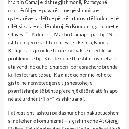
Martin Camaj e kishte gjithmonë,“Parasyshë
mospërfilljen e pavarëshme që shumica e
qytetarëve ka dëftue për këta fatosa të lindun, e të
cilët si kala e gjallë mbrojtën Kombin nga sulmet e
sllavëve”. Ndonëse, Martin Camaj, sipas tij, “Nuk
ishte i nxjerrë jashtë mureve, si Fishta, Konica,
Koliqi, por kjo nuk e bënte më pak të ndërlikuar
problemin e tij. Kishte qenë thjesht nënshtetas i
atij vendi që quhej Shqipëri, por asnjëherë brenda
kullës letrare të saj. Ka gjasë që për një kohë të
gjatë, në nënvetëdijen e tij shestohej e
paarritshmja: të bënte pjesë një ditë në atë fis apo
në atë urdhër trillan”, ka shkruar ai.
Fatkeqsisht, ashtu i pa dashur dhe i pakuptueshëm
si në kohën e komunizmit – siç ishin edhe At Gjergj
Fisjhta, Faik Konica dhe Ernest Koliqi, ndër të tjerë