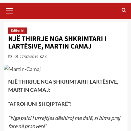
Primary
Menu
Editorial
NJË THIRRJE NGA SHKRIMTARI I
LARTËSIVE, MARTIN CAMAJ
27/07/2019
0
NJË THIRRJE NGA SHKRIMTARI I LARTËSIVE,
MARTIN CAMAJ:
“AFROHUNI SHQIPTARË”!
“Nga palci i urrejtjes dëshiroj me dalë, si bima prej
fare në pranverë”