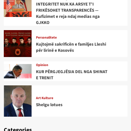
INTEGRITET NUK KA ARSYE T’I
FRIKËSOHET TRANSPARENCËS —
Kufizimet e reja ndaj medias nga
GJKKO
Personalitete
Kujtojmë sakrificën e familjes Lleshi
për lirinë e Kosovës
Opinion
KUR PËRGJEGJËSIA DEL NGA SHINAT
E TRENIT
Art Kulture
Shelgu lotues
Categories