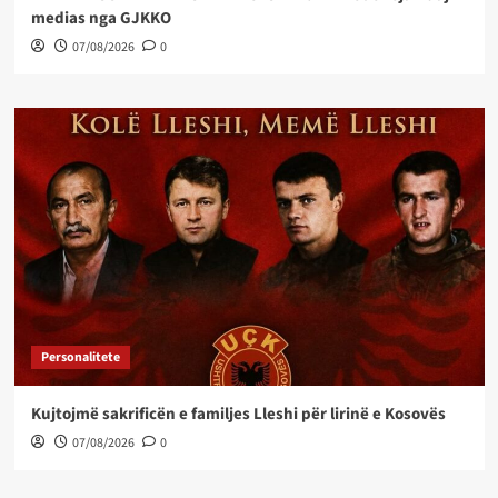
medias nga GJKKO
07/08/2026
0
Personalitete
Kujtojmë sakrificën e familjes Lleshi për lirinë e Kosovës
07/08/2026
0