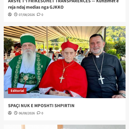
ARSYE T’I FRIKËSOHET TRANSPARENCËS — Kufizimet e
reja ndaj medias nga GJKKO
07/08/2026
0
Editorial
SPAÇI NUK E MPOSHTI SHPIRTIN
06/08/2026
0