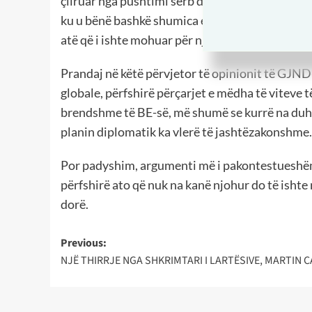
çliruar nga pushtimi serb dhe për ta shpëtuar
ku u bënë bashkë shumica e vendeve përendimore
atë që i ishte mohuar për një shekull, pavarësin
Prandaj në këtë përvjetor të opinionit të GJND-
globale, përfshirë përçarjet e mëdha të viteve
brendshme të BE-së, më shumë se kurrë na duhet
planin diplomatik ka vlerë të jashtëzakonshme.
Por padyshim, argumenti më i pakontestueshëm pë
përfshirë ato që nuk na kanë njohur do të ishte 
dorë.
Post
Previous:
NJË THIRRJE NGA SHKRIMTARI I LARTËSIVE, MARTIN 
navigation