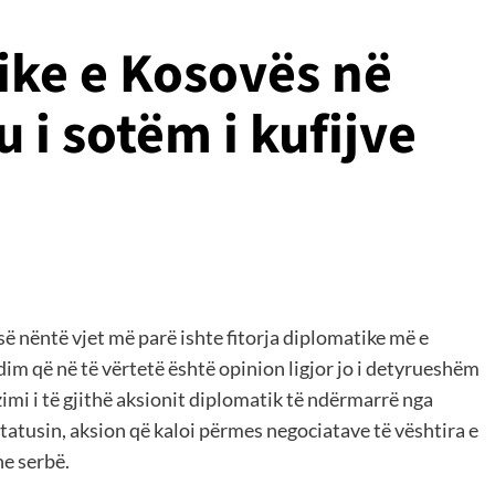
ike e Kosovës në
 i sotëm i kufijve
 nëntë vjet më parë ishte fitorja diplomatike më e
im që në të vërtetë është opinion ligjor jo i detyrueshëm
zimi i të gjithë aksionit diplomatik të ndërmarrë nga
tatusin, aksion që kaloi përmes negociatave të vështira e
e serbë.