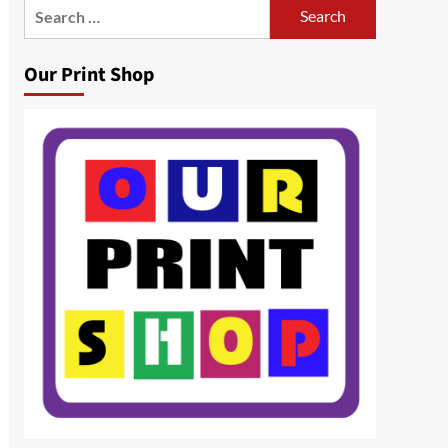
Search
for:
Our Print Shop