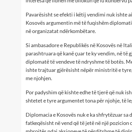
interesa që lidhen me bllokun që iu kundërvu p
Pavarësisht se efekti i këtij vendimi nuk ishte 
Kosovës argumentin më të fuqishëm diplomatik,
në organizatat ndërkombëtare.
Si ambasadore e Republikës në Kosovës në Ital
parashtruara që kanë çuar te ky vendim, në të g
diplomatë të vendeve të ndryshme të botës. Mes
ishte trajtuar gjërësisht nëpër ministritë e tyre
me njohjen.
Por padyshim që kishte edhe të tjerë që nuk ish
shtetet e tyre argumentet tona për njohje, të 
Diplomacia e Kosovës nuk e ka shfrytëzuar sa d
fatkeqësisht në vend që të jetë në një pozicion 
mbrojtës ndaj aksioneve të përditshme të diplo