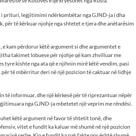
avarësisë së Kosovës e që kryesohet nga Rusia.
ai i prituri, legjitimimi ndërkombëtar nga GJND-ja i dha
 për të kërkuar njohje nga shtetet e tjera dhe anëtarësim
i, e kam përdorur këtë argument si dhe argumentet e
jitha takimet lobuese për njohje që kam zhvilluar me
 tyre kishte nga ata që e njihnin mirë këtë vendim, pasi
, për të mbërritur deri në një pozicion të caktuar në lidhje
in të informuar, dhe një kërkesë për të riprezantuar nëpër
legjitimuara nga GJND-ja mbetetet një veprim me rëndësi.
uhet këtë argument në favor të shtetit tonë, dhe
ofensiv, vitet e fundit ka kaluar më shumë në një pozicion
macisë serbe. Kjo e fundit ka pak fakte por është shumë