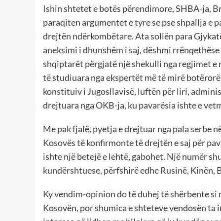
Ishin shtetet e botës përendimore, SHBA-ja, Bri
paraqiten argumentet e tyre se pse shpallja e 
drejtën ndërkombëtare. Ata sollën para Gjykat
aneksimi i dhunshëm i saj, dëshmi rrënqethëse
shqiptarët përgjatë një shekulli nga regjimet
të studiuara nga ekspertët më të mirë botërorë 
konstituiv i Jugosllavisë, luftën për liri, adm
drejtuara nga OKB-ja, ku pavarësia ishte e vetm
Me pak fjalë, pyetja e drejtuar nga pala serbe n
Kosovës të konfirmonte të drejtën e saj për pa
ishte një betejë e lehtë, gabohet. Një numër s
kundërshtuese, përfshirë edhe Rusinë, Kinën, B
Ky vendim-opinion do të duhej të shërbente si n
Kosovën, por shumica e shteteve vendosën ta i