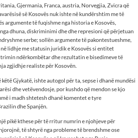
tania, Gjermania, Franca, austria, Norvegjia, Zvicra që
pavarësisë së Kosovës nuk ishte në kundërshtim me të
ës argumente të fuqishme nga historia e Kosovës,
 nga dhuna, diskriminimi dhe dhe represioni që përjetuan
 e ndryshme serbe; sollën argumente të pakontestueshme,
në lidhje me statusin juridik e Kosovës si entitet
inistrimin ndërkombëtar dhe rezultatin e bisedimeve të
ja zgjidhje realiste për Kosovën.
ë këtë Gjykatë, ishte autogol për ta, sepse i dhanë mundësi
varësi dhe vetëvendosje, por kushdo që mendon se kjo
humë i madh shtetesh dhanë komentet e tyre
razilin dhe Spanjën.
jë pikë kthese për të rritur numrin e njohjeve për
njorojnë, të shtyrë nga probleme të brendshme ose