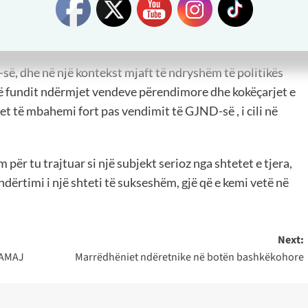
 nga shfarosja. Përmes një angazhimi shumëdimensional,
, këto shtete ia dolën që t’i japin popullit të Kosovës
ë dhe shtetin.
së, dhe në një kontekst mjaft të ndryshëm të politikës
 të fundit ndërmjet vendeve përendimore dhe kokëçarjet e
 të mbahemi fort pas vendimit të GJND-së , i cili në
r tu trajtuar si një subjekt serioz nga shtetet e tjera,
ndërtimi i një shteti të sukseshëm, gjë që e kemi vetë në
Next:
CAMAJ
Marrëdhëniet ndëretnike në botën bashkëkohore