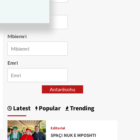
Country
Mbiemri
Emri
Antarësohu
Latest
Popular
Trending
Editorial
SPAÇI NUK E MPOSHTI