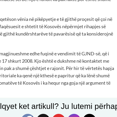
ëson vënia në pikëpyetje e të gjithë proçesit që çoi në
faqësuesit e shtetit të Kosovës nëpërmjet rihapjes së
 të gjithë kundërshtarëve të pavarësisë që ta konsiderojnë
imagjinueshme edhe fuqinë e vendimit të GJND-së, që i
me 17 shkurt 2008. Kjo është e dukshme në kontaktet me
n pak a shumë çështjet e rajonit. Për hir të vërtetës hapja
erritoriale ka qenë një kthesë e papritur që ka lënë shumë
omatëve të Kosovës i ka hequr nga goja një argument të
ritjet e jashtëzakonshme që ka shënuar në rrafshin
qyet ket artikull? Ju lutemi përhapn
përkasin shteteve mike që ndërhynë ushtarakisht për ta