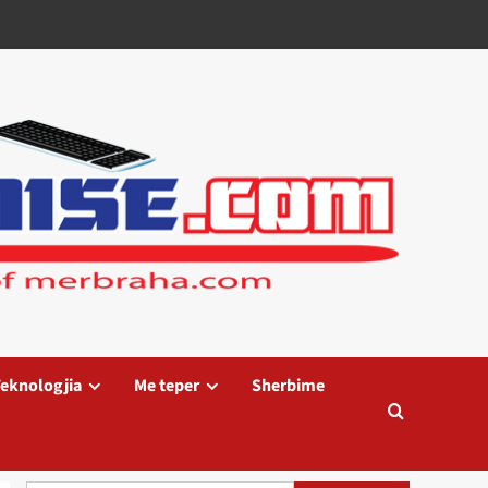
eknologjia
Me teper
Sherbime