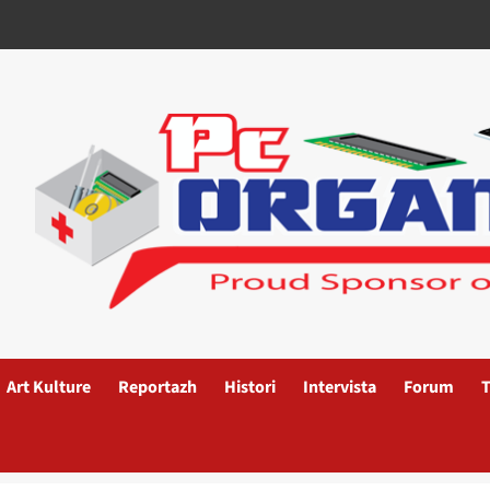
Art Kulture
Reportazh
Histori
Intervista
Forum
T