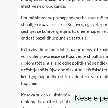
efektive në propogandë.
Por më shumë se propaganda serbe, mua më shqet
shpalljen e pavarësisë së Kosovës, nga vetë për
çështjes së kufijve, gjë që iu ka dhënë hapësirë
ende të pazgjidhur punën e statusit.
Këto zhvillime kanë dobësuar në mënyrë të pa
vuri vulën pavarësisë së Kosovës të shpallur 
diplomatët e huaj apo edhe politikanë që ndjeki
e çështjes së kufijve dhe diskutimi i tërësisë t
kënd gojëhapur dhe është evidente se vetë dipl
fuqishëm.
Kosova nuk e ka luksin të vërë në pikëpyetje ar
Nese e pel
diplomatik, arritje të cilat në radhë të parë i 