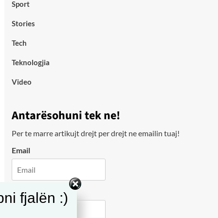
Sport
Stories
Tech
Teknologjia
Video
Antarësohuni tek ne!
Per te marre artikujt drejt per drejt ne emailin tuaj!
Email
City
i fjalën :)