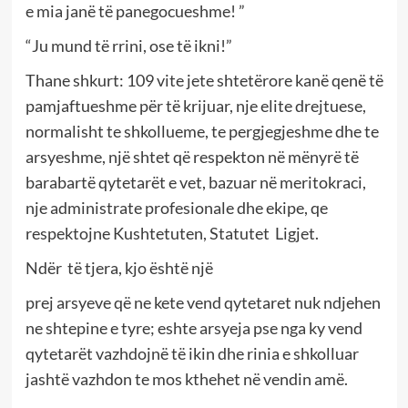
e mia janë të panegocueshme! ”
“Ju mund të rrini, ose të ikni!”
Thane shkurt: 109 vite jete shtetërore kanë qenë të
pamjaftueshme për të krijuar, nje elite drejtuese,
normalisht te shkollueme, te pergjegjeshme dhe te
arsyeshme, një shtet që respekton në mënyrë të
barabartë qytetarët e vet, bazuar në meritokraci,
nje administrate profesionale dhe ekipe, qe
respektojne Kushtetuten, Statutet Ligjet.
Ndër të tjera, kjo është një
prej arsyeve që ne kete vend qytetaret nuk ndjehen
ne shtepine e tyre; eshte arsyeja pse nga ky vend
qytetarët vazhdojnë të ikin dhe rinia e shkolluar
jashtë vazhdon te mos kthehet në vendin amë.