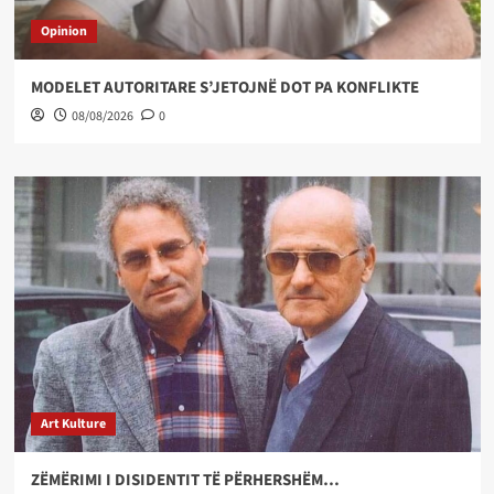
Opinion
MODELET AUTORITARE S’JETOJNË DOT PA KONFLIKTE
08/08/2026
0
Art Kulture
ZËMËRIMI I DISIDENTIT TË PËRHERSHËM…