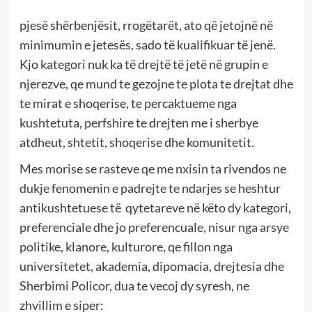
pjesë shërbenjësit, rrogëtarët, ato që jetojnë në
minimumin e jetesës, sado të kualifikuar të jenë.
Kjo kategori nuk ka të drejtë të jetë në grupin e
njerezve, qe mund te gezojne te plota te drejtat dhe
te mirat e shoqerise, te percaktueme nga
kushtetuta, perfshire te drejten me i sherbye
atdheut, shtetit, shoqerise dhe komunitetit.
Mes morise se rasteve qe me nxisin ta rivendos ne
dukje fenomenin e padrejte te ndarjes se heshtur
antikushtetuese të qytetareve në këto dy kategori,
preferenciale dhe jo preferencuale, nisur nga arsye
politike, klanore, kulturore, qe fillon nga
universitetet, akademia, dipomacia, drejtesia dhe
Sherbimi Policor, dua te vecoj dy syresh, ne
zhvillim e siper: