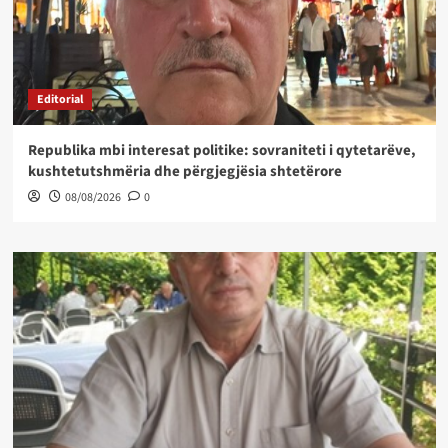
Editorial
Republika mbi interesat politike: sovraniteti i qytetarëve,
kushtetutshmëria dhe përgjegjësia shtetërore
08/08/2026
0