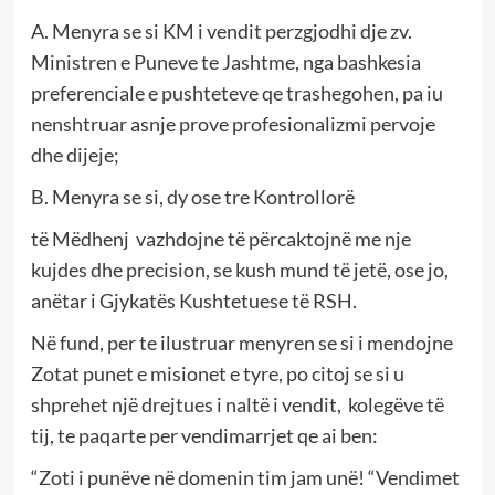
A. Menyra se si KM i vendit perzgjodhi dje zv.
Ministren e Puneve te Jashtme, nga bashkesia
preferenciale e pushteteve qe trashegohen, pa iu
nenshtruar asnje prove profesionalizmi pervoje
dhe dijeje;
B. Menyra se si, dy ose tre Kontrollorë
të Mëdhenj vazhdojne të përcaktojnë me nje
kujdes dhe precision, se kush mund të jetë, ose jo,
anëtar i Gjykatës Kushtetuese të RSH.
Në fund, per te ilustruar menyren se si i mendojne
Zotat punet e misionet e tyre, po citoj se si u
shprehet një drejtues i naltë i vendit, kolegëve të
tij, te paqarte per vendimarrjet qe ai ben:
“Zoti i punëve në domenin tim jam unë! “Vendimet