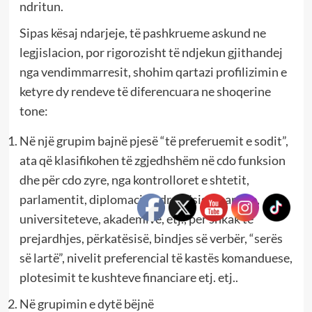
ndritun.
Sipas kësaj ndarjeje, të pashkrueme askund ne
legjislacion, por rigorozisht të ndjekun gjithandej
nga vendimmarresit, shohim qartazi profilizimin e
ketyre dy rendeve të diferencuara ne shoqerine
tone:
Në një grupim bajnë pjesë “të preferuemit e sodit”,
ata që klasifikohen të zgjedhshëm në cdo funksion
dhe për cdo zyre, nga kontrolloret e shtetit,
parlamentit, diplomacisë, drejtësisë, partive,
universiteteve, akademive, etj., per shkak të
prejardhjes, përkatësisë, bindjes së verbër, “serës
së lartë”, nivelit preferencial të kastës komanduese,
plotesimit te kushteve financiare etj. etj..
Në grupimin e dytë bëjnë