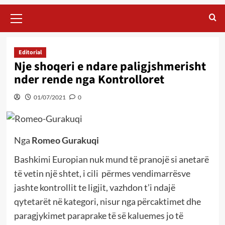
Primary
Menu
Editorial
Nje shoqeri e ndare paligjshmerisht
nder rende nga Kontrolloret
01/07/2021
0
Nga
Romeo Gurakuqi
Bashkimi Europian nuk mund të pranojë si anetarë
të vetin një shtet, i cili përmes vendimarrësve
jashte kontrollit te ligjit, vazhdon t’i ndajë
qytetarët në kategori, nisur nga përcaktimet dhe
paragjykimet paraprake të së kaluemes jo të