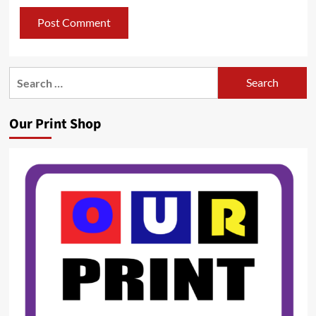
Search
for:
Our Print Shop