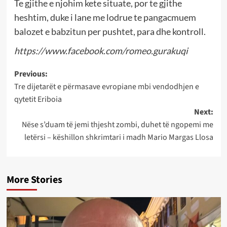
Te gjithe e njohim kete situate, por te gjithe
heshtim, duke i lane me lodrue te pangacmuem
balozet e babzitun per pushtet, para dhe kontroll.
https://www.facebook.com/romeo.gurakuqi
Post
Previous:
Tre dijetarët e përmasave evropiane mbi vendodhjen e
navigation
qytetit Eriboia
Next:
Nëse s’duam të jemi thjesht zombi, duhet të ngopemi me
letërsi – këshillon shkrimtari i madh Mario Margas Llosa
More Stories