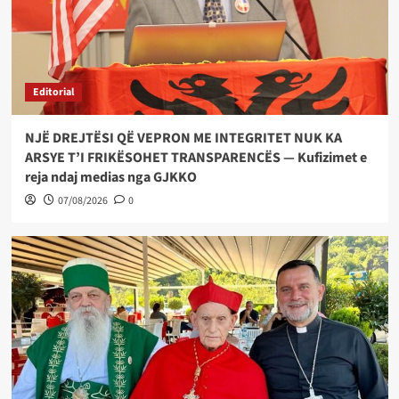
Editorial
NJË DREJTËSI QË VEPRON ME INTEGRITET NUK KA
ARSYE T’I FRIKËSOHET TRANSPARENCËS — Kufizimet e
reja ndaj medias nga GJKKO
07/08/2026
0