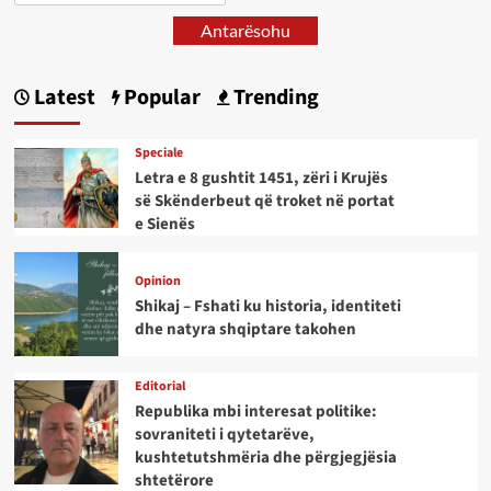
Antarësohu
Latest
Popular
Trending
Speciale
Letra e 8 gushtit 1451, zëri i Krujës
së Skënderbeut që troket në portat
e Sienës
Opinion
Shikaj – Fshati ku historia, identiteti
dhe natyra shqiptare takohen
Editorial
Republika mbi interesat politike:
sovraniteti i qytetarëve,
kushtetutshmëria dhe përgjegjësia
shtetërore