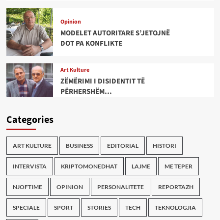
Opinion
MODELET AUTORITARE S’JETOJNË
DOT PA KONFLIKTE
Art Kulture
ZËMËRIMI I DISIDENTIT TË
PËRHERSHËM…
Categories
ART KULTURE
BUSINESS
EDITORIAL
HISTORI
INTERVISTA
KRIPTOMONEDHAT
LAJME
ME TEPER
NJOFTIME
OPINION
PERSONALITETE
REPORTAZH
SPECIALE
SPORT
STORIES
TECH
TEKNOLOGJIA