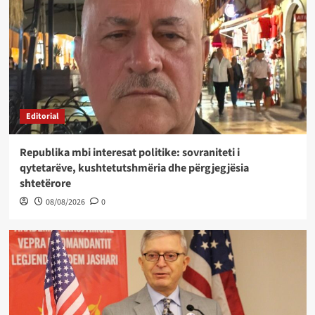
Editorial
Republika mbi interesat politike: sovraniteti i
qytetarëve, kushtetutshmëria dhe përgjegjësia
shtetërore
08/08/2026
0