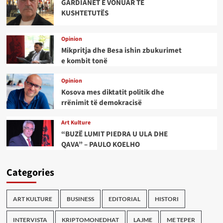
GARDIANËT E VONUAR TË
KUSHTETUTËS
Opinion
Mikpritja dhe Besa ishin zbukurimet
e kombit tonë
Opinion
Kosova mes diktatit politik dhe
rrënimit të demokracisë
Art Kulture
“BUZË LUMIT PIEDRA U ULA DHE
QAVA” – PAULO KOELHO
Categories
ART KULTURE
BUSINESS
EDITORIAL
HISTORI
INTERVISTA
KRIPTOMONEDHAT
LAJME
ME TEPER