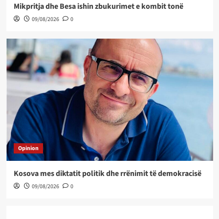
Mikpritja dhe Besa ishin zbukurimet e kombit tonë
09/08/2026
0
Opinion
Kosova mes diktatit politik dhe rrënimit të demokracisë
09/08/2026
0