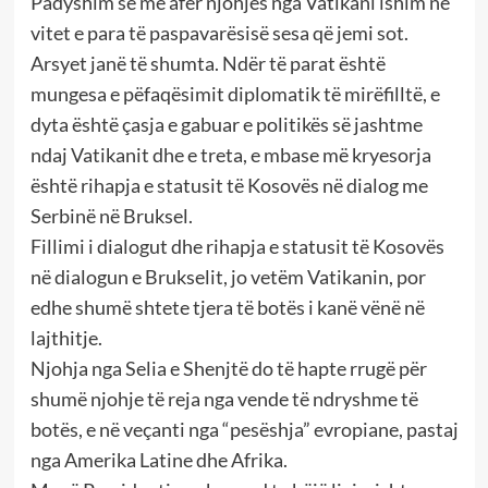
Padyshim se më afër njohjes nga Vatikani ishim në
vitet e para të paspavarësisë sesa që jemi sot.
Arsyet janë të shumta. Ndër të parat është
mungesa e pëfaqësimit diplomatik të mirëfilltë, e
dyta është çasja e gabuar e politikës së jashtme
ndaj Vatikanit dhe e treta, e mbase më kryesorja
është rihapja e statusit të Kosovës në dialog me
Serbinë në Bruksel.
Fillimi i dialogut dhe rihapja e statusit të Kosovës
në dialogun e Brukselit, jo vetëm Vatikanin, por
edhe shumë shtete tjera të botës i kanë vënë në
lajthitje.
Njohja nga Selia e Shenjtë do të hapte rrugë për
shumë njohje të reja nga vende të ndryshme të
botës, e në veçanti nga “pesëshja” evropiane, pastaj
nga Amerika Latine dhe Afrika.