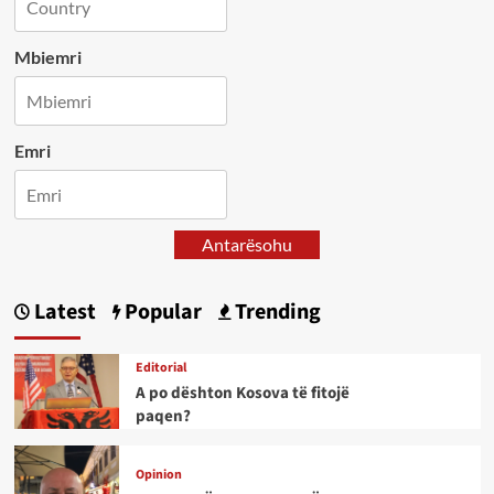
Mbiemri
Emri
Antarësohu
Latest
Popular
Trending
Editorial
A po dështon Kosova të fitojë
paqen?
Opinion