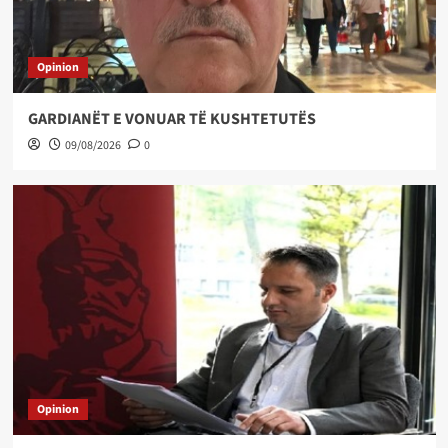
Opinion
GARDIANËT E VONUAR TË KUSHTETUTËS
09/08/2026
0
Opinion