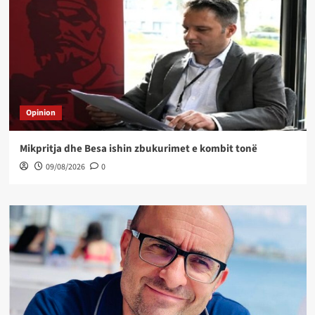
Opinion
Mikpritja dhe Besa ishin zbukurimet e kombit tonë
09/08/2026
0