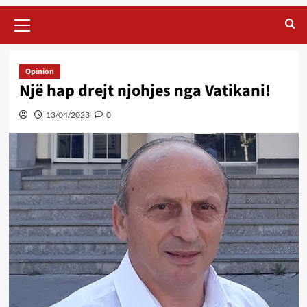
Primary
Menu
Opinion
Një hap drejt njohjes nga Vatikani!
13/04/2023
0