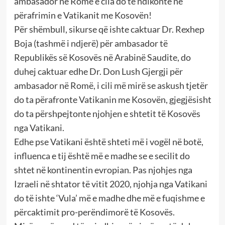
ambasador në Romë e cila do të ndikonte në
përafrimin e Vatikanit me Kosovën!
Për shëmbull, sikurse që ishte caktuar Dr. Rexhep
Boja (tashmë i ndjerë) për ambasador të
Republikës së Kosovës në Arabinë Saudite, do
duhej caktuar edhe Dr. Don Lush Gjergji për
ambasador në Romë, i cili më mirë se askush tjetër
do ta përafronte Vatikanin me Kosovën, gjegjësisht
do ta përshpejtonte njohjen e shtetit të Kosovës
nga Vatikani.
Edhe pse Vatikani është shteti më i vogël në botë,
influenca e tij është më e madhe se e secilit do
shtet në kontinentin evropian. Pas njohjes nga
Izraeli në shtator të vitit 2020, njohja nga Vatikani
do të ishte ‘Vula’ më e madhe dhe më e fuqishme e
përcaktimit pro-perëndimorë të Kosovës.