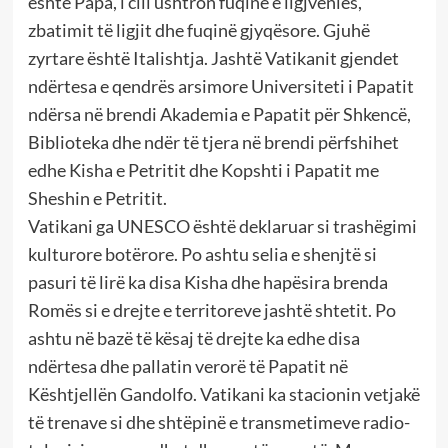
është Papa, i cili ushtron fuqinë e ligjvënies,
zbatimit të ligjit dhe fuqinë gjyqësore. Gjuhë
zyrtare është Italishtja. Jashtë Vatikanit gjendet
ndërtesa e qendrës arsimore Universiteti i Papatit
ndërsa në brendi Akademia e Papatit për Shkencë,
Biblioteka dhe ndër të tjera në brendi përfshihet
edhe Kisha e Petritit dhe Kopshti i Papatit me
Sheshin e Petritit.
Vatikani ga UNESCO është deklaruar si trashëgimi
kulturore botërore. Po ashtu selia e shenjtë si
pasuri të lirë ka disa Kisha dhe hapësira brenda
Romës si e drejte e territoreve jashtë shtetit. Po
ashtu në bazë të kësaj të drejte ka edhe disa
ndërtesa dhe pallatin verorë të Papatit në
Kështjellën Gandolfo. Vatikani ka stacionin vetjakë
të trenave si dhe shtëpinë e transmetimeve radio-