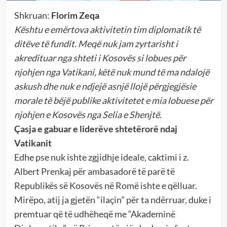
Shkruan:
Florim Zeqa
Kështu e emërtova aktivitetin tim diplomatik të
ditëve të fundit. Meqë nuk jam zyrtarisht i
akredituar nga shteti i Kosovës si lobues për
njohjen nga Vatikani, këtë nuk mund të ma ndalojë
askush dhe nuk e ndjejë asnjë llojë përgjegjësie
morale të bëjë publike aktivitetet e mia lobuese për
njohjen e Kosovës nga Selia e Shenjtë.
Çasja e gabuar e liderëve shtetërorë ndaj
Vatikanit
Edhe pse nuk ishte zgjidhje ideale, caktimi i z.
Albert Prenkaj për ambasadorë të parë të
Republikës së Kosovës në Romë ishte e qëlluar.
Mirëpo, atij ja gjetën “ilaçin” për ta ndërruar, duke i
premtuar që të udhëheqë me “Akademinë