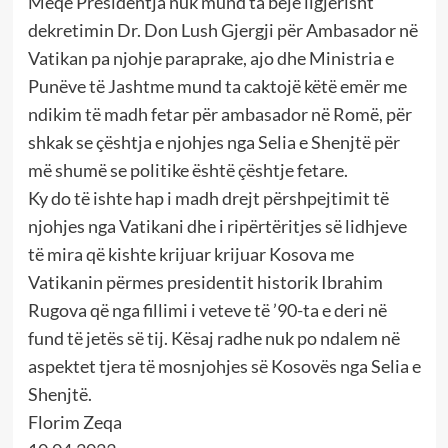
Meqë Presidentja nuk mund ta bëjë ligjerisht
dekretimin Dr. Don Lush Gjergji për Ambasador në
Vatikan pa njohje paraprake, ajo dhe Ministria e
Punëve të Jashtme mund ta caktojë këtë emër me
ndikim të madh fetar për ambasador në Romë, për
shkak se çështja e njohjes nga Selia e Shenjtë për
më shumë se politike është çështje fetare.
Ky do të ishte hap i madh drejt përshpejtimit të
njohjes nga Vatikani dhe i ripërtëritjes së lidhjeve
të mira që kishte krijuar krijuar Kosova me
Vatikanin përmes presidentit historik Ibrahim
Rugova që nga fillimi i veteve të ’90-ta e deri në
fund të jetës së tij. Kësaj radhe nuk po ndalem në
aspektet tjera të mosnjohjes së Kosovës nga Selia e
Shenjtë.
Florim Zeqa