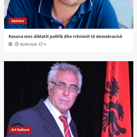
Opinion
Kosova mes diktatit politik dhe rrënimit të demokracisë
09/08/2026
0
Art Kulture