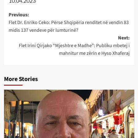
10.04.2023
Post
Previous:
Flet Dr. Enriko Ceko: Përse Shqipëria renditet në vendin 83
navigation
midis 137 vendeve për lumturinë?
Next:
Flet Irini Qirjako “Mjeshtre e Madhe”: Publiku mbetej i
mahnitur me zërin e Hyso Xhaferaj
More Stories