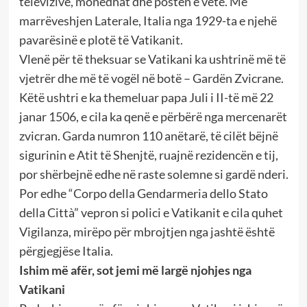
televizive, monedhat dhe postën e vetë. Me
marrëveshjen Laterale, Italia nga 1929-ta e njehë
pavarësinë e plotë të Vatikanit.
Vlenë për të theksuar se Vatikani ka ushtrinë më të
vjetrër dhe më të vogël në botë – Gardën Zvicrane.
Këtë ushtri e ka themeluar papa Juli i II-të më 22
janar 1506, e cila ka qenë e përbërë nga mercenarët
zvicran. Garda numron 110 anëtarë, të cilët bëjnë
sigurinin e Atit të Shenjtë, ruajnë rezidencën e tij,
por shërbejnë edhe në raste solemne si gardë nderi.
Por edhe “Corpo della Gendarmeria dello Stato
della Città” vepron si polici e Vatikanit e cila quhet
Vigilanza, mirëpo për mbrojtjen nga jashtë është
përgjegjëse Italia.
Ishim më afër, sot jemi më largë njohjes nga
Vatikani