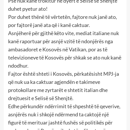
Pse nuk kanë trokitur në dyert e Selisë së Shenjtë
duhet pyetur ato!
Por duhet thënë të vërtetën, fajtore nuk janë ato,
por fajtorë janë ata që i kanë caktuar.
Asnjëherë për gjithë këto vite, mediat italiane nuk
kanë raportuar për asnjë vzitë të ndonjërës nga
ambasadoret e Kosovës në Vatikan, por as të
televizioneve të Kosovës për shkak se ato nuk kanë
ndodhur.
Fajtor është shteti i Kosovës, përkatësisht MPJ-ja
që nuk ua ka caktuar agjendën e takimeve
protokollare me zyrtarët e shtetit italian dhe
drejtuesit e Selisë së Shenjtë.
Edhe përkundër ndërrimit të shpeshtë të qeverive,
asnjërës nuk i shkojë ndërmend ta caktojë një
figurë të merituar jashtë fushës së politikës për