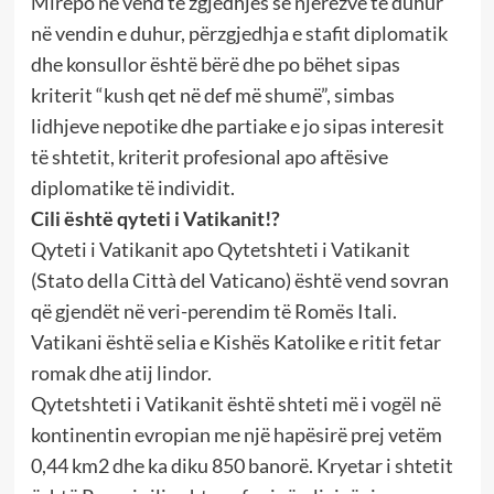
Mirëpo në vend të zgjedhjes së njerëzve të duhur
në vendin e duhur, përzgjedhja e stafit diplomatik
dhe konsullor është bërë dhe po bëhet sipas
kriterit “kush qet në def më shumë”, simbas
lidhjeve nepotike dhe partiake e jo sipas interesit
të shtetit, kriterit profesional apo aftësive
diplomatike të individit.
Cili është qyteti i Vatikanit!?
Qyteti i Vatikanit apo Qytetshteti i Vatikanit
(Stato della Città del Vaticano) është vend sovran
që gjendët në veri-perendim të Romës Itali.
Vatikani është selia e Kishës Katolike e ritit fetar
romak dhe atij lindor.
Qytetshteti i Vatikanit është shteti më i vogël në
kontinentin evropian me një hapësirë prej vetëm
0,44 km2 dhe ka diku 850 banorë. Kryetar i shtetit