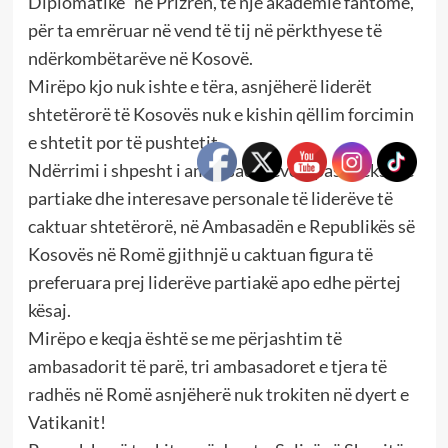
Diplomatike” në Prizren, të një akademie fantome,
për ta emrëruar në vend të tij në përkthyese të
ndërkombëtarëve në Kosovë.
Mirëpo kjo nuk ishte e tëra, asnjëherë liderët
shtetërorë të Kosovës nuk e kishin qëllim forcimin
e shtetit por të pushtetit.
Ndërrimi i shpesht i ambasadorëve sipas orekseve
partiake dhe interesave personale të liderëve të
caktuar shtetërorë, në Ambasadën e Republikës së
Kosovës në Romë gjithnjë u caktuan figura të
preferuara prej liderëve partiakë apo edhe përtej
kësaj.
Mirëpo e keqja është se me përjashtim të
ambasadorit të parë, tri ambasadoret e tjera të
radhës në Romë asnjëherë nuk trokiten në dyert e
Vatikanit!