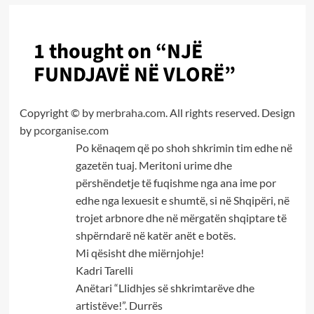
1 thought on “
NJË
FUNDJAVË NË VLORË
”
Copyright © by
merbraha.com
. All rights reserved. Design
by
pcorganise.com
Po kënaqem që po shoh shkrimin tim edhe në
gazetën tuaj. Meritoni urime dhe
përshëndetje të fuqishme nga ana ime por
edhe nga lexuesit e shumtë, si në Shqipëri, në
trojet arbnore dhe në mërgatën shqiptare të
shpërndarë në katër anët e botës.
Mi qësisht dhe miërnjohje!
Kadri Tarelli
Anëtari “Llidhjes së shkrimtarëve dhe
artistëve!”. Durrës