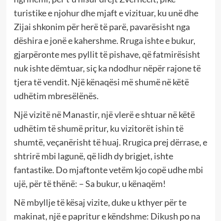
turistike e njohur dhe mjaft e vizituar, ku unë dhe
Zijai shkonim për herë të parë, pavarësisht nga
dëshira e jonë e kahershme. Rruga ishte e bukur,
gjarpëronte mes pyllit të pishave, që fatmirësisht
nuk ishte dëmtuar, siç ka ndodhur nëpër rajone të
tjera të vendit. Një kënaqësi më shumë në këtë
udhëtim mbresëlënës.
Një vizitë në Manastir, një vlerë e shtuar në këtë
udhëtim të shumë pritur, ku vizitorët ishin të
shumtë, veçanërisht të huaj. Rrugica prej dërrase, e
shtrirë mbi lagunë, që lidh dy brigjet, ishte
fantastike. Do mjaftonte vetëm kjo copë udhe mbi
ujë, për të thënë: – Sa bukur, u kënaqëm!
Në mbyllje të kësaj vizite, duke u kthyer për te
makinat, një e papritur e këndshme: Dikush po na