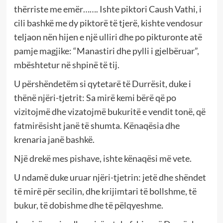
thërriste me emër……. Ishte piktori Caush Vathi, i
cili bashkë me dy piktorë të tjerë, kishte vendosur
teljaon nën hijen e një ulliri dhe po pikturonte atë
pamje magjike: “Manastiri dhe pylli i gjelbëruar”,
mbështetur në shpinë të tij.
U përshëndetëm si qytetarë të Durrësit, duke i
thënë njëri-tjetrit: Sa mirë kemi bërë që po
vizitojmë dhe vizatojmë bukuritë e vendit tonë, që
fatmirësisht janë të shumta. Kënaqësia dhe
krenaria janë bashkë.
Një drekë mes pishave, ishte kënaqësi më vete.
U ndamë duke uruar njëri-tjetrin: jetë dhe shëndet
të mirë për secilin, dhe krijimtari të bollshme, të
bukur, të dobishme dhe të pëlqyeshme.