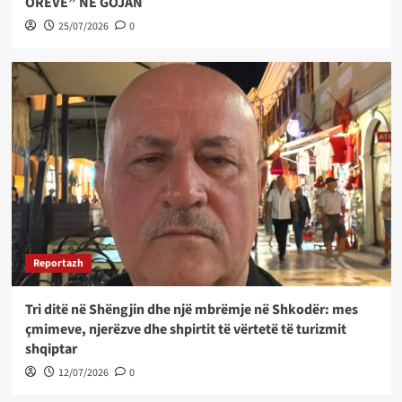
ORËVE” NË GOJAN
25/07/2026
0
Reportazh
Tri ditë në Shëngjin dhe një mbrëmje në Shkodër: mes
çmimeve, njerëzve dhe shpirtit të vërtetë të turizmit
shqiptar
12/07/2026
0