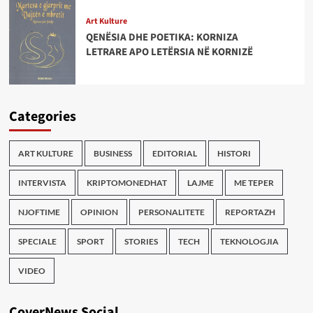
Art Kulture
QENËSIA DHE POETIKA: KORNIZA
LETRARE APO LETËRSIA NË KORNIZË
Categories
ART KULTURE
BUSINESS
EDITORIAL
HISTORI
INTERVISTA
KRIPTOMONEDHAT
LAJME
ME TEPER
NJOFTIME
OPINION
PERSONALITETE
REPORTAZH
SPECIALE
SPORT
STORIES
TECH
TEKNOLOGJIA
VIDEO
CoverNews Social