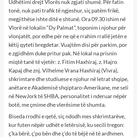
Udhëtimi drejt Vlorës nuk zgjati shumë. Për fatin
tonë, nuk pati trafik të ngjeshur, siç patëm frikë,
megjithëse ishte ditë e shtunë. Ora 09.30 ishim në
Vlorë në lokalin “Dy Palmat”, toponim i njohur për
vlonjatët, por edhe për ne që e rrahim rrallë jetën e
këtij qyteti bregdetar. Vuajtëm disi për parkim, por
e zgjidhëm duke pritur pak. Në lokal na prisnin
miqtë tanë të vjetër: z. Fitim Haxhiraj, z. Hajro
Kapaj dhe znj. Vilhelme Vrana Haxhiraj (Vivra),
shkrimtare dhe studiuese e njohur në letrat shqipe,
anëtare e Akademisë shqiptaro-Amerikane, me seli
në NewJork të SHBA, personalitet i nderuar nëpër
botë, me çmime dhe vlerësime të shumta.
Biseda rrodhi e qetë, siç ndodh mes shkrimtarëve,
kur futen nëpër udhët e letërsisë, ku secili tregon:
ç’ka bërë, ç’po bën dhe ç’do të bëjë në të ardhmen.