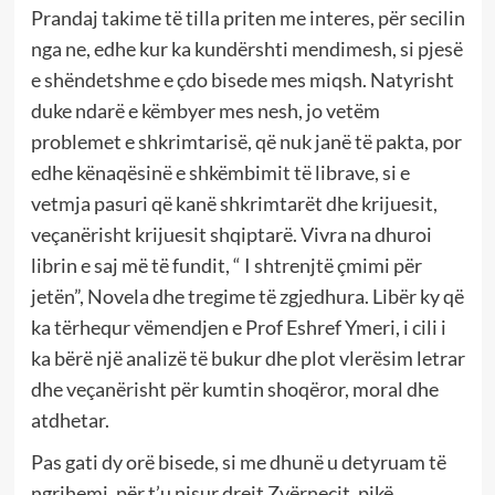
Prandaj takime të tilla priten me interes, për secilin
nga ne, edhe kur ka kundërshti mendimesh, si pjesë
e shëndetshme e çdo bisede mes miqsh. Natyrisht
duke ndarë e këmbyer mes nesh, jo vetëm
problemet e shkrimtarisë, që nuk janë të pakta, por
edhe kënaqësinë e shkëmbimit të librave, si e
vetmja pasuri që kanë shkrimtarët dhe krijuesit,
veçanërisht krijuesit shqiptarë. Vivra na dhuroi
librin e saj më të fundit, “ I shtrenjtë çmimi për
jetën”, Novela dhe tregime të zgjedhura. Libër ky që
ka tërhequr vëmendjen e Prof Eshref Ymeri, i cili i
ka bërë një analizë të bukur dhe plot vlerësim letrar
dhe veçanërisht për kumtin shoqëror, moral dhe
atdhetar.
Pas gati dy orë bisede, si me dhunë u detyruam të
ngrihemi, për t’u nisur drejt Zvërnecit, pikë