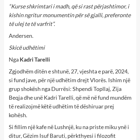
“Kurse shkrimtari i madh, që si rast përjashtimor, i
kishin ngritur monumentin për së gjalli, preferonte
të ulej te të varfrit”.
Andersen.
Skicë udhëtimi
Nga
Kadri Tarelli
Zgjodhëm ditën e shtunë, 27, vjeshta e parë, 2024,
si fund jave, për një udhëtim drejt Vlorës. Ishim një
grup shokësh nga Durrësi: Shpendi Topllaj, Zija
Beqja dhe unë Kadri Tarelli, që më në fund mundëm
të realizojmë këtë udhëtim të dëshiruar prej
kohësh.
Si fillim një kafe në Lushnjë, ku na priste miku ynë i
ditur, Gëzim Isuf Baruti, përkthyesi i filozofit