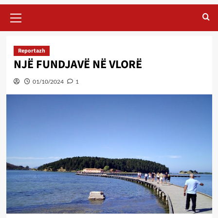
Primary
Menu
Reportazh
NJË FUNDJAVË NË VLORË
01/10/2024
1