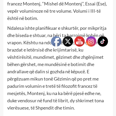
francez Montenj, “Mishel dë Montenj”, Essai (Ese),
vepër voluminoze në tre volume. Volumi i III-të
është në botim.
Ndalesa ishte planifikuar e shkurtër, por mikpritja
dhe biseda e shtuar, na bëri ta harrojmë kohën që
vrapon. Kështu na ndodh përherë, kur hyjmë në
brazdat e letërsisë dhe krijimtarisë, ku
vështirësitë, mundimet, gëzimet dhe zhgënjimet
bëhen gërshet, me mundësinë e botimit dhe
andrallave që dalin si gozhda në këpucë. E
përgëzuam mikun tonë Gëzimin që po pret me
padurim volumin e tretë të filozofit francez të
mesjetës, Montenj, ku na ka bërë pjesë edhe ne,
duke vendosur në fund të librit, dy shkrimet tona
vlerësuese, të Shpendit dhe timin.