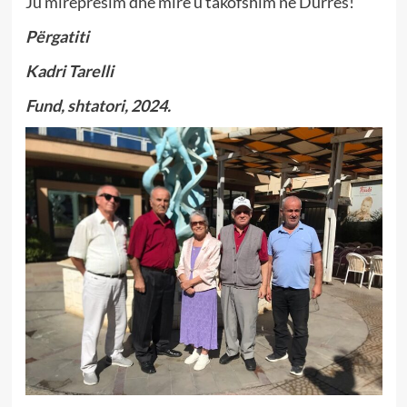
Ju mirëpresim dhe mirë u takofshim në Durrës!
Përgatiti
Kadri Tarelli
Fund, shtatori, 2024.