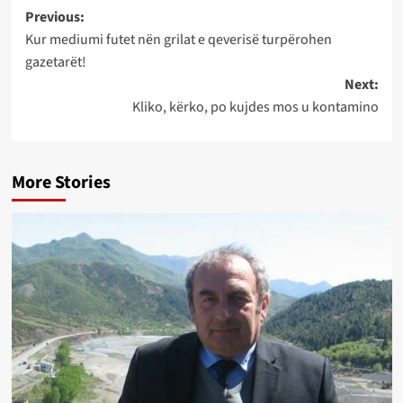
Post
Previous:
Kur mediumi futet nën grilat e qeverisë turpërohen
navigation
gazetarët!
Next:
Kliko, kërko, po kujdes mos u kontamino
More Stories