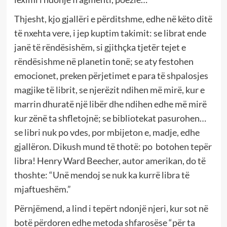
Thjesht, kjo gjallëri e përditshme, edhe në këto ditë
të nxehta vere, i jep kuptim takimit: se librat ende
janë të rëndësishëm, si gjithçka tjetër tejet e
rëndësishme në planetin tonë; se aty festohen
emocionet, preken përjetimet e para të shpalosjes
magjike të librit, se njerëzit ndihen më mirë, kur e
marrin dhuratë një libër dhe ndihen edhe më mirë
kur zënë ta shfletojnë; se bibliotekat pasurohen…
se libri nuk po vdes, por mbijeton e, madje, edhe
gjallëron. Dikush mund të thotë: po botohen tepër
libra! Henry Ward Beecher, autor amerikan, do të
thoshte: “Unë mendoj se nuk ka kurrë libra të
mjaftueshëm.”
Përnjëmend, a lind i tepërt ndonjë njeri, kur sot në
botë përdoren edhe metoda shfarosëse “për ta