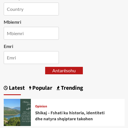
Mbiemri
Emri
Antarësohu
Latest
Popular
Trending
Opinion
Shikaj – Fshati ku historia, identiteti
dhe natyra shqiptare takohen