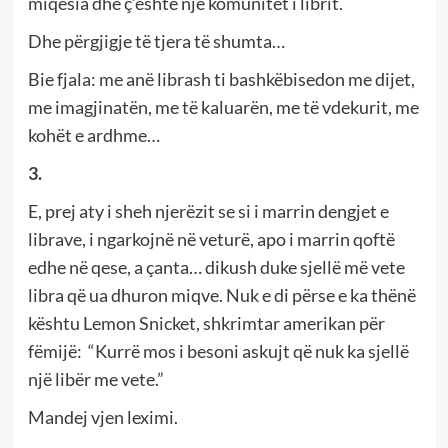
miqësia dhe ç’është një komunitet i librit.
Dhe përgjigje të tjera të shumta…
Bie fjala: me anë librash ti bashkëbisedon me dijet,
me imagjinatën, me të kaluarën, me të vdekurit, me
kohët e ardhme…
3.
E, prej aty i sheh njerëzit se si i marrin dengjet e
librave, i ngarkojnë në veturë, apo i marrin qoftë
edhe në qese, a çanta… dikush duke sjellë më vete
libra që ua dhuron miqve. Nuk e di përse e ka thënë
kështu Lemon Snicket, shkrimtar amerikan për
fëmijë: “Kurrë mos i besoni askujt që nuk ka sjellë
një libër me vete.”
Mandej vjen leximi.