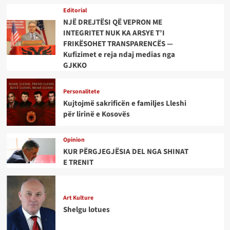
Editorial
NJË DREJTËSI QË VEPRON ME
INTEGRITET NUK KA ARSYE T’I
FRIKËSOHET TRANSPARENCËS —
Kufizimet e reja ndaj medias nga
GJKKO
Personalitete
Kujtojmë sakrificën e familjes Lleshi
për lirinë e Kosovës
Opinion
KUR PËRGJEGJËSIA DEL NGA SHINAT
E TRENIT
Art Kulture
Shelgu lotues