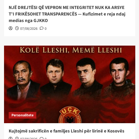
NJË DREJTËSI QË VEPRON ME INTEGRITET NUK KA ARSYE
T’I FRIKËSOHET TRANSPARENCËS — Kufizimet e reja ndaj
medias nga GJKKO
07/08/2026
0
Personalitete
Kujtojmë sakrificën e familjes Lleshi për lirinë e Kosovës