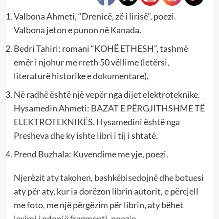
Valbona Ahmeti, “Drenicë, zë i lirisë”, poezi.
Valbona jeton e punon në Kanada.
Bedri Tahiri: romani “KOHË ETHESH”, tashmë
emër i njohur me rreth 50 vëllime (letërsi,
literaturë historike e dokumentare),
Në radhë është një vepër nga dijet elektroteknike.
Hysamedin Ahmeti: BAZAT E PËRGJITHSHME TË
ELEKTROTEKNIKËS. Hysamedini është nga
Presheva dhe ky ishte libri i tij i shtatë.
Prend Buzhala: Kuvendime me yje, poezi.
Njerëzit aty takohen, bashkëbisedojnë dhe botuesi
aty për aty, kur ia dorëzon librin autorit, e përcjell
me foto, me një përgëzim për librin, aty bëhet
leximi i ndonjë fragmenti, poezie…