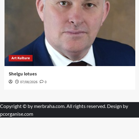
Art Kulture
Shelgu lotues
07/08/2026
0
Copyright © by
merbraha.com
. All rights reserved. Design by
pcorganise.com