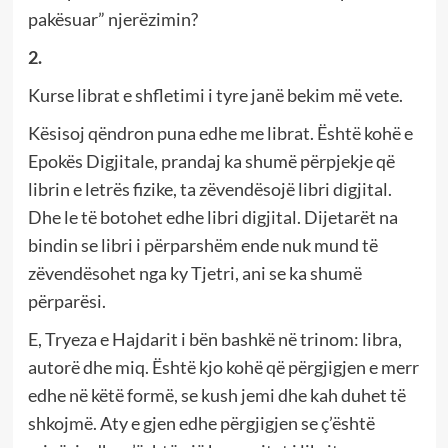
pakësuar” njerëzimin?
2.
Kurse librat e shfletimi i tyre janë bekim më vete.
Kësisoj qëndron puna edhe me librat. Është kohë e
Epokës Digjitale, prandaj ka shumë përpjekje që
librin e letrës fizike, ta zëvendësojë libri digjital.
Dhe le të botohet edhe libri digjital. Dijetarët na
bindin se libri i përparshëm ende nuk mund të
zëvendësohet nga ky Tjetri, ani se ka shumë
përparësi.
E, Tryeza e Hajdarit i bën bashkë në trinom: libra,
autorë dhe miq. Është kjo kohë që përgjigjen e merr
edhe në këtë formë, se kush jemi dhe kah duhet të
shkojmë. Aty e gjen edhe përgjigjen se ç’është