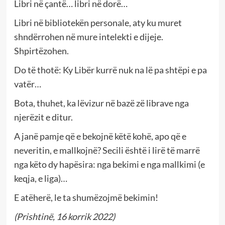
Libri në çantë… libri në dorë…
Libri në bibliotekën personale, aty ku muret
shndërrohen në mure intelekti e dijeje.
Shpirtëzohen.
Do të thotë: Ky Libër kurrë nuk na lë pa shtëpi e pa
vatër…
Bota, thuhet, ka lëvizur në bazë zë librave nga
njerëzit e ditur.
A janë pamje që e bekojnë këtë kohë, apo që e
neveritin, e mallkojnë? Secili është i lirë të marrë
nga këto dy hapësira: nga bekimi e nga mallkimi (e
keqja, e liga)…
E atëherë, le ta shumëzojmë bekimin!
(Prishtinë, 16 korrik 2022)