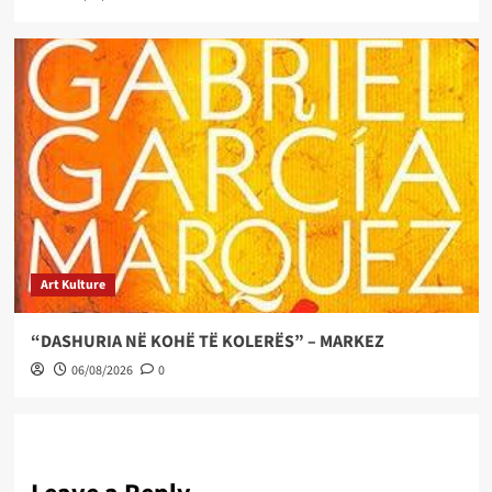
Art Kulture
“DASHURIA NË KOHË TË KOLERËS” – MARKEZ
06/08/2026
0