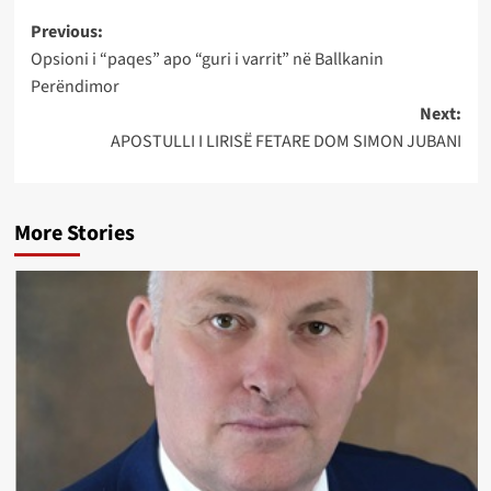
Post
Previous:
Opsioni i “paqes” apo “guri i varrit” në Ballkanin
navigation
Perëndimor
Next:
APOSTULLI I LIRISË FETARE DOM SIMON JUBANI
More Stories