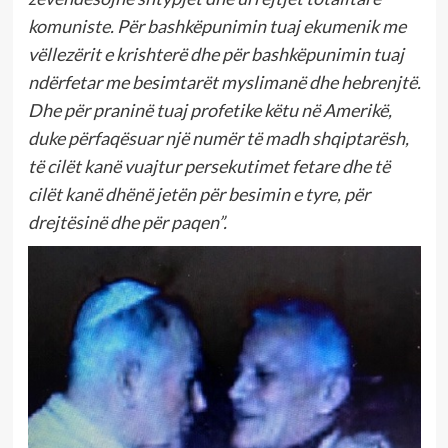
komuniste. Për bashkëpunimin tuaj ekumenik me
vëllezërit e krishterë dhe për bashkëpunimin tuaj
ndërfetar me besimtarët myslimanë dhe hebrenjtë.
Dhe për praninë tuaj profetike këtu në Amerikë,
duke përfaqësuar një numër të madh shqiptarësh,
të cilët kanë vuajtur persekutimet fetare dhe të
cilët kanë dhënë jetën për besimin e tyre, për
drejtësinë dhe për paqen”.