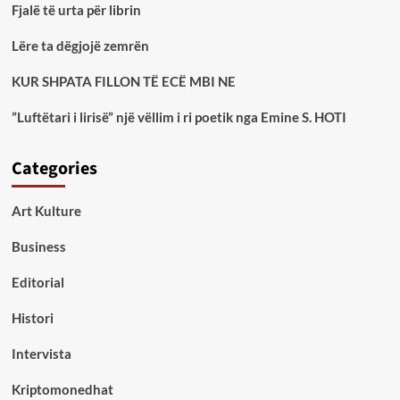
Fjalë të urta për librin
Lëre ta dëgjojë zemrën
KUR SHPATA FILLON TË ECË MBI NE
”Luftëtari i lirisë” një vëllim i ri poetik nga Emine S. HOTI
Categories
Art Kulture
Business
Editorial
Histori
Intervista
Kriptomonedhat