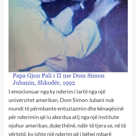
I emocionuar nga ky nderim i lartë nga një
universitet amerikan, Dom Simon Jubani nuk
mundi të përmbante entuziazmin dhe kënaqësinë
për nderimin që iu akordua atij nga një institute
njohur amerikan, duke thënë, ndër të tjera se, në të
vërtetë, ky ishte një nderim që i bëhej mbarë