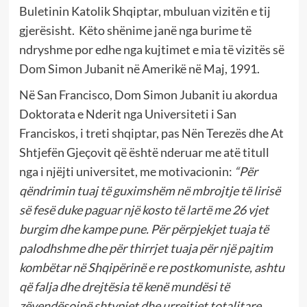
Buletinin Katolik Shqiptar, mbuluan vizitën e tij
gjerësisht. Këto shënime janë nga burime të
ndryshme por edhe nga kujtimet e mia të vizitës së
Dom Simon Jubanit në Amerikë në Maj, 1991.
Në San Francisco, Dom Simon Jubanit iu akordua
Doktorata e Nderit nga Universiteti i San
Franciskos, i treti shqiptar, pas Nën Terezës dhe At
Shtjefën Gjeçovit që është nderuar me atë titull
nga i njëjti universitet, me motivacionin:
“Për
qëndrimin tuaj të guximshëm në mbrojtje të lirisë
së fesë duke paguar një kosto të lartë me 26 vjet
burgim dhe kampe pune. Për përpjekjet tuaja të
palodhshme dhe për thirrjet tuaja për një pajtim
kombëtar në Shqipërinë e re postkomuniste, ashtu
që falja dhe drejtësia të kenë mundësi të
zëvendësojnë shtypjet dhe urrejtjet totalitare