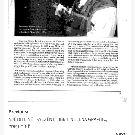
Post
Previous:
NJË DITË NË TRYEZËN E LIBRIT NË LENA GRAPHIC,
navigation
PRISHTINË
Next: