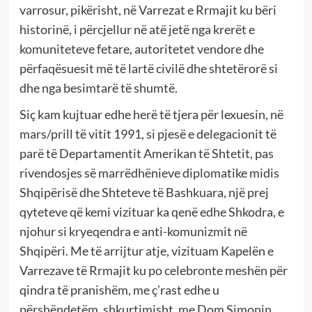
varrosur, pikërisht, në Varrezat e Rrmajit ku bëri
historinë, i përcjellur në atë jetë nga krerët e
komuniteteve fetare, autoritetet vendore dhe
përfaqësuesit më të lartë civilë dhe shtetërorë si
dhe nga besimtarë të shumtë.
Siç kam kujtuar edhe herë të tjera për lexuesin, në
mars/prill të vitit 1991, si pjesë e delegacionit të
parë të Departamentit Amerikan të Shtetit, pas
rivendosjes së marrëdhënieve diplomatike midis
Shqipërisë dhe Shteteve të Bashkuara, një prej
qyteteve që kemi vizituar ka qenë edhe Shkodra, e
njohur si kryeqendra e anti-komunizmit në
Shqipëri. Me të arrijtur atje, vizituam Kapelën e
Varrezave të Rrmajit ku po celebronte meshën për
qindra të pranishëm, me ç’rast edhe u
përshëndetëm, shkurtimisht, me Dom Simonin,