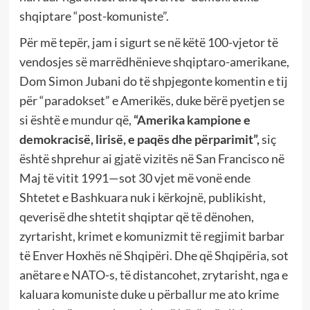
shqiptare “post-komuniste”.
Për më tepër, jam i sigurt se në këtë 100-vjetor të
vendosjes së marrëdhënieve shqiptaro-amerikane,
Dom Simon Jubani do të shpjegonte komentin e tij
për “paradokset” e Amerikës, duke bërë pyetjen se
si është e mundur që,
“Amerika kampione e
demokracisë, lirisë, e paqës dhe përparimit”,
siç
është shprehur ai gjatë vizitës në San Francisco në
Maj të vitit 1991—sot 30 vjet më vonë ende
Shtetet e Bashkuara nuk i kërkojnë, publikisht,
qeverisë dhe shtetit shqiptar që të dënohen,
zyrtarisht, krimet e komunizmit të regjimit barbar
të Enver Hoxhës në Shqipëri. Dhe që Shqipëria, sot
anëtare e NATO-s, të distancohet, zrytarisht, nga e
kaluara komuniste duke u përballur me ato krime