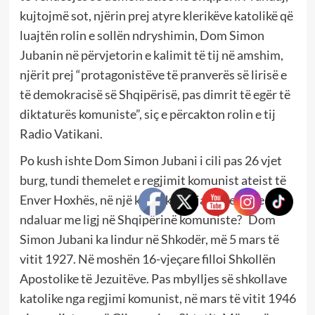
kujtojmë sot, njërin prej atyre klerikëve katolikë që
luajtën rolin e sollën ndryshimin, Dom Simon
Jubanin në përvjetorin e kalimit të tij në amshim,
njërit prej “protagonistëve të pranverës së lirisë e
të demokracisë së Shqipërisë, pas dimrit të egër të
diktaturës komuniste”, siç e përcakton rolin e tij
Radio Vatikani.
Po kush ishte Dom Simon Jubani i cili pas 26 vjet
burg, tundi themelet e regjimit komunist ateist të
Enver Hoxhës, në një kohë, kur feja ishte ende e
ndaluar me ligj në Shqipërinë komuniste? Dom
Simon Jubani ka lindur në Shkodër, më 5 mars të
vitit 1927. Në moshën 16-vjeçare filloi Shkollën
Apostolike të Jezuitëve. Pas mbylljes së shkollave
katolike nga regjimi komunist, në mars të vitit 1946