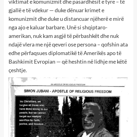
viktimat e komunizmit dhe pasardhësit e tyre – të
gjallë e të vdekur — duke dënuar krimet e
komunizmit dhe duke u distancuar njëherë e mirë
nga ajo e kaluar barbare. Unë si shqiptaro-
amerikan, nuk kam asgjë të përbashkët dhe nuk
ndajë vlera me një qeveri ose persona – qofshin ata
edhe përfaqsues diplomatikë të Amerikës apo të
Bashkimit Evropian — që heshtin në lidhje me këtë
çeshtje.