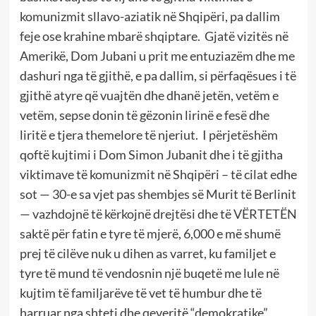
komunizmit sllavo-aziatik në Shqipëri, pa dallim
feje ose krahine mbarë shqiptare. Gjatë vizitës në
Amerikë, Dom Jubani u prit me entuziazëm dhe me
dashuri nga të gjithë, e pa dallim, si përfaqësues i të
gjithë atyre që vuajtën dhe dhanë jetën, vetëm e
vetëm, sepse donin të gëzonin lirinë e fesë dhe
liritë e tjera themelore të njeriut. I përjetëshëm
qoftë kujtimi i Dom Simon Jubanit dhe i të gjitha
viktimave të komunizmit në Shqipëri – të cilat edhe
sot — 30-e sa vjet pas shembjes së Murit të Berlinit
— vazhdojnë të kërkojnë drejtësi dhe të VËRTETËN
saktë për fatin e tyre të mjerë, 6,000 e më shumë
prej të cilëve nuk u dihen as varret, ku familjet e
tyre të mund të vendosnin një buqetë me lule në
kujtim të familjarëve të vet të humbur dhe të
harruar nga shteti dhe qeveritë “demokratike”