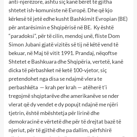
anti-njerëzore, ashtu siç kanë bërët të gjitha
shtetet ish-komuniste në Evropë. Dhe që kjo
kërkesë të jetë edhe kusht Bashkimit Evropian (BE)
për antarësimin e Shqipërisë në BE. Ky është
“paradoksi”, për të cilin, mendoj unë, fliste Dom
Simon Jubani gjatë vizitës së tij në këtë vend të
bekuar, në Maj të vitit 1991. Prandaj, nëqoftse
Shtetet e Bashkuara dhe Shqipëria, vertetë, kanë
dicka të përbashket në ketë 100-vjetor, siç
pretendohet nga disa se ndajmë vlera te
perbashkëta — krah per krah — atëherë t’i
tregojmë shqiptarëve dhe amerikanëve se nder
vlerat që dy vendet e dy popujt ndajnë me njëri
tjetrin, është mbështetja për lirinë dhe
demokracinë e vërtetë dhe për të drejtat bazë të
njeriut, për të gjithë dhe pa dallim, përfshirë