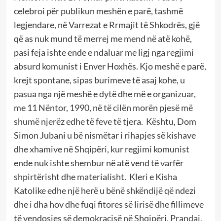
celebroi për publikun meshën e parë, tashmë
legjendare, në Varrezat e Rrmajit të Shkodrës, gjë
që as nuk mund të merrej me mend në atë kohë,
pasi feja ishte ende e ndaluar me ligj nga regjimi
absurd komunist i Enver Hoxhës. Kjo meshë e parë,
krejt spontane, sipas burimeve të asaj kohe, u
pasua nga një meshë e dytë dhe më e organizuar,
me 11 Nëntor, 1990, në të cilën morën pjesë më
shumë njerëz edhe të feve të tjera. Kështu, Dom
Simon Jubani u bë nismëtar i rihapjes së kishave
dhe xhamive në Shqipëri, kur regjimi komunist
ende nuk ishte shembur në atë vend të varfër
shpirtërisht dhe materialisht. Kleri e Kisha
Katolike edhe një herë u bënë shkëndijë që ndezi
dhe i dha hov dhe fuqi fitores së lirisë dhe fillimeve
të vendosjes së demokracisë në Shqipëri. Prandaj,