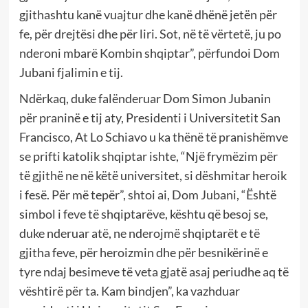
gjithashtu kanë vuajtur dhe kanë dhënë jetën për
fe, për drejtësi dhe për liri. Sot, në të vërtetë, ju po
nderoni mbarë Kombin shqiptar”, përfundoi Dom
Jubani fjalimin e tij.
Ndërkaq, duke falënderuar Dom Simon Jubanin
për praninë e tij aty, Presidenti i Universitetit San
Francisco, At Lo Schiavo u ka thënë të pranishëmve
se prifti katolik shqiptar ishte, “Një frymëzim për
të gjithë ne në këtë universitet, si dëshmitar heroik
i fesë. Për më tepër”, shtoi ai, Dom Jubani, “Është
simbol i feve të shqiptarëve, kështu që besoj se,
duke nderuar atë, ne nderojmë shqiptarët e të
gjitha feve, për heroizmin dhe për besnikërinë e
tyre ndaj besimeve të veta gjatë asaj periudhe aq të
vështirë për ta. Kam bindjen”, ka vazhduar