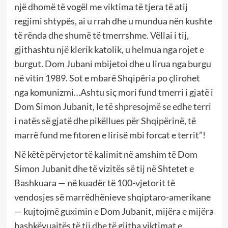
një dhomë të vogël me viktima të tjera të atij
regjimi shtypës, ai u rrah dhe u mundua nën kushte
të rënda dhe shumë të tmerrshme. Vëllai i tij,
gjithashtu një klerik katolik, u helmua nga rojet e
burgut. Dom Jubani mbijetoi dhe u lirua nga burgu
në vitin 1989. Sot e mbarë Shqipëria po çlirohet
nga komunizmi…Ashtu siç mori fund tmerri i gjatë i
Dom Simon Jubanit, le të shpresojmë se edhe terri
i natës së gjatë dhe pikëllues për Shqipërinë, të
marrë fund me fitoren e lirisë mbi forcat e territ”!
Në këtë përvjetor të kalimit në amshim të Dom
Simon Jubanit dhe të vizitës së tij në Shtetet e
Bashkuara — në kuadër të 100-vjetorit të
vendosjes së marrëdhënieve shqiptaro-amerikane
— kujtojmë guximin e Dom Jubanit, mijëra e mijëra
bashkëvuajtës të tij dhe të gjitha viktimat e