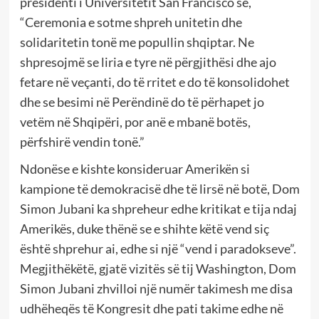
presidenti i Universitetit San Francisco se,
“Ceremonia e sotme shpreh unitetin dhe
solidaritetin tonë me popullin shqiptar. Ne
shpresojmë se liria e tyre në përgjithësi dhe ajo
fetare në veçanti, do të rritet e do të konsolidohet
dhe se besimi në Perëndinë do të përhapet jo
vetëm në Shqipëri, por anë e mbanë botës,
përfshirë vendin tonë.”
Ndonëse e kishte konsideruar Amerikën si
kampione të demokracisë dhe të lirsë në botë, Dom
Simon Jubani ka shpreheur edhe kritikat e tija ndaj
Amerikës, duke thënë se e shihte këtë vend siç
është shprehur ai, edhe si një “vend i paradokseve”.
Megjithëkëtë, gjatë vizitës së tij Washington, Dom
Simon Jubani zhvilloi një numër takimesh me disa
udhëheqës të Kongresit dhe pati takime edhe në