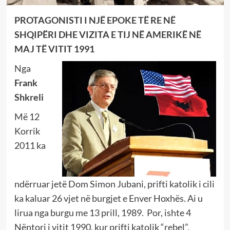
PROTAGONISTI I NJË EPOKE TË RE NË
SHQIPËRI DHE VIZITA E TIJ NË AMERIKË NË
MAJ TË VITIT 1991
Nga
Frank
Shkreli
Më 12
Korrik
2011 ka
ndërruar jetë Dom Simon Jubani, prifti katolik i cili
ka kaluar 26 vjet në burgjet e Enver Hoxhës. Ai u
lirua nga burgu me 13 prill, 1989. Por, ishte 4
Nëntori i vitit 1990, kur prifti katolik “rebel”,