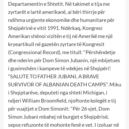
Departamentin e Shtetit. Në takimet e tija me
zyrtarët e lartë amerikanë, ai bëri thirrje për
ndihma urgjente ekonomike dhe humanitare për
Shqipërinë e vitit 1991. Ndërkaq, Kongresi
Amerikan shënoi vizitën e tij në Amerikë me një
kryeartikull në gazetën zyrtare të Kongresit
(Congressional Record), me titull: “Përshëndetje
dhe nderim për Dom Simon Jubanin, një mbijetues
i guximshëm i kampeve të vdekjes në Shqipëri!
“SALUTE TO FATHER JUBANI, A BRAVE
SURVIVOR OF ALBANIAN DEATH CAMPS”. Miku
i Shqiptarëve, deputeti nga shteti Michigan, i
ndjeri William Broomfield, njoftonte kolegët e tij
për vuajtjet e Dom Simonit: “Për 26 vjet, Dom
Simon Jubani mbahej në burgjet e Shqipërisë,
sepse refuzonte të mohonte fenë e vet. I izoluar në