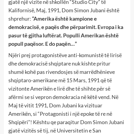
gjatë një vizite në shkollën “Studio City” të
Kalifornisë, Maj, 1991, Dom Simon Jubani është
shprehur:
“Amerika është kampione e
demokracisë, e paqës dhe përparimit. Evropa i ka
pasur të gjitha luftërat. Populli Amerikan është
popull paqësor. E do paqën…”
Njëri prej protagonistëve anti-komunistë të lirisë
dhe demokracisë shqiptare nuk kishte pritur
shumë kohë pas rivendosjes së marrëdhënieve
shqiptaro-amerikane më 15 Mars, 1991 që të
vizitonte Amerikën e lirë dhe të shihte për së
afërmi se si vepron demokracia në këtë vend. Në
Maj të vitit 1991, Dom Jubani ka vizituar
Amerikën, si “Protagonisti i një epoke të re në
Shqipëri”! Kështu qe paraqitur Dom Simon Jubani
gjatë vizitës së tij, në Universitetin e San