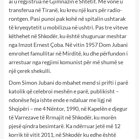
ai u regjistrua në Gjimnazin e Shtetit. Më vonë u
transferua në Tiranë, ku kreu një kurs për radio-
rontgen. Pasi punoi pak kohë në spitalin ushtarak
të kryeqytetit u mobilizua në ushtri. Pas tre viteve
këthehet në Shkodër, ku është shuguruar meshtar
nga Imzot Ernest Çoba. Në vitin 1957 Dom Jubani
emrohet famullitar në Mirditë, ku dhe përfundon i
arrestuar nga regjimi komunist për më shumë se
një çerek shekulli.
Dom Simon Jubani do mbahet mend si prifti i parë
katolik që celebroi meshën e parë, publikisht –
ndonëse feja ishte ende e ndaluar me ligj në
Shqipëri – me 4 Nëntor, 1990, në Kapelën e djegur
të Varrezave të Rrmajit në Shkodër, ku morën
pjesë qindra besimtarë. Ka ndërruar jetë më 12
korrik të vitit 2011, në Shkodër ku edhe është