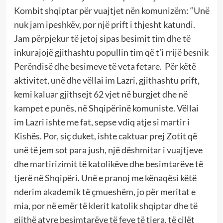
Kombit shqiptar për vuajtjet nën komunizëm: “Unë
nuk jam ipeshkëv, por një prift i thjesht katundi.
Jam përpjekur të jetoj sipas besimit tim dhe të
inkurajojë gjithashtu popullin tim që t’i rrijë besnik
Perëndisë dhe besimeve të veta fetare. Për këtë
aktivitet, unë dhe vëllai im Lazri, gjithashtu prift,
kemi kaluar gjithsejt 62 vjet në burgjet dhe në
kampet e punës, në Shqipërinë komuniste. Vëllai
im Lazri ishte me fat, sepse vdiq atje si martir i
Kishës. Por, siç duket, ishte caktuar prej Zotit që
unë të jem sot para jush, një dëshmitar i vuajtjeve
dhe martirizimit të katolikëve dhe besimtarëve të
tjerë në Shqipëri. Unë e pranoj me kënaqësi këtë
nderim akademik të çmueshëm, jo për meritat e
mia, por në emër të klerit katolik shqiptar dhe të
gjithë atyre besimtarëve të feve të tjera, të cilët