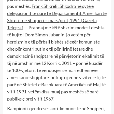
pas meshës.
Frank Shkreli: Shkodra në sytë e
delegacionit të parë të Departamentit Amerikan të
Shtetit në Shqipëri – mars/prill, 1991 | Gazeta
Telegraf
— Prandaj me këtë shkrim modest deshta
të kujtoj Dom Simon Jubanin, jo vetëm për
heroizmin e tij përball bishës së egër komuniste
dhe për kontributin e tij për lirinë fetare dhe
demokracinë shqiptare në përvjetorin e kalimit të
tij në amshim më 12 Korrik, 2011 – por në kuadër
të 100-vjetorit të vendosjes së marrëdhënieve
amerikano-shqiptare po kujtoj edhe vizitën e tij të
parë në Shtetet e Bashkuara të Amerikës në Maj të
vitit 1991, vetëm disa muaj pas meshës së parë
publike ç’prej vitit 1967.
Kampioni i qendresës anti-komuniste në Shqipëri,