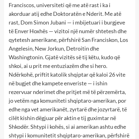
Franciscos, universiteti që me atë rast i ka i
akorduar atij edhe Doktoratën e Nderit. Me atë
rast, Dom Simon Jubani — i mbijetuari i burgjeve
të Enver Hoxhës — vizitoi një numër shtetesh dhe
qytetesh amerikane, përfshirë San Franciskon, Los
Angelesin, New Jorkun, Detroitin dhe
Washingtonin. Gjatë vizitës së tij këtu, kudo që
shkoi, ai u prit me entuziazëm dhe si hero.
Ndërkohë, priftit katolik shqiptar që kaloi 26 vite
në bugjet dhe kampete enveriste — i ishin
rezervuar nderimet dhe pritjet më të përzemërta,
jo vetëm nga komuniteti shqiptaro-amerikan, por
edhe nga vet amerikanët, zyrtarë dhe jozyrtarë, të
cilët kishin dëgjuar për aktin e tij guximtar në
Shkodër. Shtypi i kohës, si ai amerikan ashtu edhe
shtypi i komunitetit shqiptaro-amerikan, përfshirë