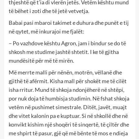
thjeshtë që t’ia di vlerën jetës. Vetëm kështu mund
të bëhet i zoti dhe të jetë vetvetja.
Babai pasi mbaroi takimet e duhura dhe punët e tij
në qytet, më inkurajoi me fjalët:
– Po vazhdove kështu Agron, jam i bindur se do të
shkosh me studime jashtë shtetit. I ke të gjitha
mundësitë për më të mirën.
Më merrte malli për nënën, motrën, vëllanë dhe
gjithë të afërmit. Kisha mall për shokët me të cilët
isha rritur. Mund të shkoja ndonjëherë në shtëpi,
por nuk doja të humbisja studimin. Në fshat shkoja
vetëm në pushimet simestrale. Ditët, javët, muajt
dhe vitet kalonin pa e kuptuar. Si në shkollë dhe në
konvikt kishim një shoqëri të sinqertë, të çiltër dhe
me shpirt të pasur, gjë që më bënte të mos e ndieja