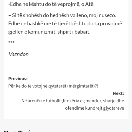
-Edhe ne kështu do të veprojmë, o Atë.
– Si të shohësh do hedhësh valleno, moj nusezo.
Edhe ne bashkë me të tjerët kështu do ta provojmë
gjellën e komunizmit, shpirt i babait.
***
Vazhdon
Post
Previous:
Për kë do të votojnë qytetarët (mërgimtarët)?!
navigation
Next:
Në arenën e futbollit,tifozëria e çmendur, sharje dhe
ofendime kundrejt gjyqtarëve