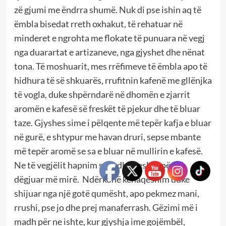
zë gjumi me ëndrra shumë. Nuk di pse ishin aq të
ëmbla bisedat rreth oxhakut, të rehatuar në
minderet e ngrohta me flokate të punuara në vegj
nga duarartat e artizaneve, nga gjyshet dhe nënat
tona. Të moshuarit, mes rrëfimeve të ëmbla apo të
hidhura të së shkuarës, rrufitnin kafenë me gllënjka
të vogla, duke shpërndarë në dhomën e zjarrit
aromën e kafesë së freskët të pjekur dhe të bluar
taze. Gjyshes sime i pëlqente më tepër kafja e bluar
në gurë, e shtypur me havan druri, sepse mbante
më tepër aromë se sa e bluar në mullirin e kafesë.
Ne të vegjëlit hapnim sytë dhe veshët për të
dëgjuar më mirë. Ndërkohë kënaqeshim duke
shijuar nga një gotë qumësht, apo pekmez mani,
rrushi, pse jo dhe prej manaferrash. Gëzimi më i
madh për ne ishte, kur gjyshja ime gojëmbël,