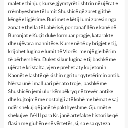
malet e thinjur, kurse gjymtyrët i shtrin në ujërat e
rrëmbyeshme të lumit Shushicë që zbret gjithë
këngë e ligjërime. Burimet e këtij lumi zbresin nga
zonat e thella të Labërisë, por zanafillën e kanë në
Buronjat e Kuçit duke formuar pragje, katarakte
dhe ujëvara mahnitëse. Kurse në të dy brigjet e tij,
krijohet lugina e lumit të Vlorës, me një gjelbërim
të përhershëm. Duket sikur lugina e tij bashkë me
ujërat e kristalta, vjen e prehet aty ku jetonin
Kaonët e lashtë që kishin ngritur qytetërimin antik.
Nërsa unë i malluari për ato troje, bashkë me
Shushicën jemi ulur këmbëkryq në trevën antike
dhe kujtojmë me nostalgji atë kohë me bëmat e saj
ndër shekuj që janë të pakthyeshme. Gjurmët e
shekujve IV-III para Kr. janë artefakte historike që
flasin me gjuhën e së vërtetës, si, sa e sa qyteza