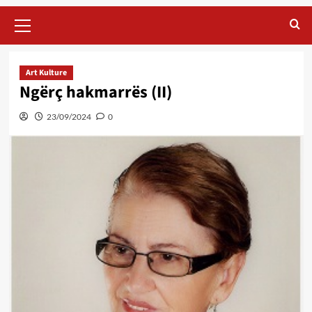
Primary
Menu
Art Kulture
Ngërç hakmarrës (II)
23/09/2024
0