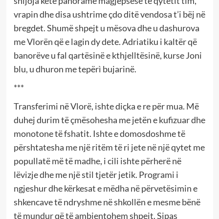
shijoja këtë panoramë magjepsëse të qytetit tim,
vrapin dhe disa ushtrime çdo ditë vendosa t’i bëj në
bregdet. Shumë shpejt u mësova dhe u dashurova
me Vlorën që e lagin dy dete. Adriatiku i kaltër që
banorëve u fal qartësinë e kthjelltësinë, kurse Joni
blu, u dhuron me tepërì bujarinë.
***
Transferimi në Vlorë, ishte diçka e re për mua. Më
duhej durim të çmësohesha me jetën e kufizuar dhe
monotone të fshatit. Ishte e domosdoshme të
përshtatesha me një ritëm të ri jete në një qytet me
popullatë më të madhe, i cili ishte përherë në
lëvizje dhe me një stil tjetër jetik. Programi i
ngjeshur dhe kërkesat e mëdha në përvetësimin e
shkencave të ndryshme në shkollën e mesme bënë
të mundur që të ambientohem shpejt. Sipas