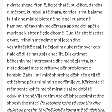
nxirrte shegë, ftonjë, fiq të thatë, bukëfiqe, dardha
dimërore, kumbulla të thara, gorrica, arra, bajame,
lajthi dhe mjaltë blete në hoje që i ruante në
hambar, në tavanin me dërrasa apo në dollapët e
murit që kishte në çdo dhomë. Çuditërisht bisedat
e tyre, rrihnin mendime mbi jetën dhe
vështitrësitë e saj, i dëgjonim duke rrëmbyer çdo
fjalë që dilte nga goja e secilit. Diskutimet
bëheshin më interesante dhe më të zjarrta, kur
niste debati mes të rriturve për problemet e
kombit. Babai im i mirë shprehte dëshirën e tij të
ethëshme për arsimimin e ne fëmijëve. Kërkonte t’i
rrëmbente kohës më të mirat e saj në dobi të
edukimit tonë.Vija re tim Atë që ishte pesimist dhe
shpesh thoshte:“
Po jetojmë kohë të vështira dhe
duket se presim të vijnë kohë akoma më të vështira.