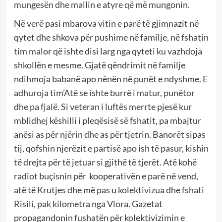
mungesën dhe mallin e atyre që më mungonin.
Në verë pasi mbarova vitin e parë të gjimnazit në
qytet dhe shkova për pushime në familje, në fshatin
tim malor që ishte disi larg nga qyteti ku vazhdoja
shkollën e mesme. Gjatë qëndrimit në familje
ndihmoja babanë apo nënën në punët e ndyshme. E
adhuroja tim’Atë se ishte burrë i matur, punëtor
dhe pa fjalë. Si veteran i luftës merrte pjesë kur
mblidhej këshilli i pleqësisë së fshatit, pa mbajtur
anësi as për njërin dhe as për tjetrin. Banorët sipas
tij, qofshin njerëzit e partisë apo ish të pasur, kishin
të drejta për të jetuar si gjithë të tjerët. Atë kohë
radiot buçisnin për kooperativën e parë në vend,
atë të Krutjes dhe më pas u kolektivizua dhe fshati
Risili, pak kilometra nga Vlora. Gazetat
propagandonin fushatën për kolektivizimin e