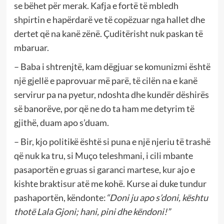
se bëhet për merak. Kafja e fortë të mbledh
shpirtin e hapërdarë ve të copëzuar nga hallet dhe
dertet që na kanë zënë. Çuditërisht nuk paskan të
mbaruar.
– Baba i shtrenjtë, kam dëgjuar se komunizmi është
një gjellë e paprovuar më parë, të cilën na e kanë
servirur pa na pyetur, ndoshta dhe kundër dëshirës
së banorëve, por që ne do ta ham me detyrim të
gjithë, duam apo s’duam.
– Bir, kjo politikë është si puna e një njeriu të trashë
që nuk ka tru, si Muço teleshmani, i cili mbante
pasaportën e gruas si garanci martese, kur ajo e
kishte braktisur atë me kohë. Kurse ai duke tundur
pashaportën, këndonte:
“Doni ju apo s’doni, kështu
thotë Lala Gjoni; hani, pini dhe këndoni!”