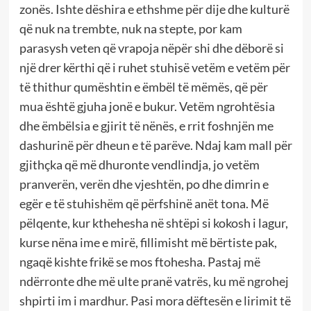
zonës. Ishte dëshira e ethshme për dije dhe kulturë
që nuk na trembte, nuk na stepte, por kam
parasysh veten që vrapoja nëpër shi dhe dëborë si
një drer kërthi që i ruhet stuhisë vetëm e vetëm për
të thithur qumështin e ëmbël të mëmës, që për
mua është gjuha jonë e bukur. Vetëm ngrohtësia
dhe ëmbëlsia e gjirit të nënës, e rrit foshnjën me
dashurinë për dheun e të parëve. Ndaj kam mall për
gjithçka që më dhuronte vendlindja, jo vetëm
pranverën, verën dhe vjeshtën, po dhe dimrin e
egër e të stuhishëm që përfshinë anët tona. Më
pëlqente, kur kthehesha në shtëpi si kokosh i lagur,
kurse nëna ime e mirë, fillimisht më bërtiste pak,
ngaqë kishte frikë se mos ftohesha. Pastaj më
ndërronte dhe më ulte pranë vatrës, ku më ngrohej
shpirti im i mardhur. Pasi mora dëftesën e lirimit të