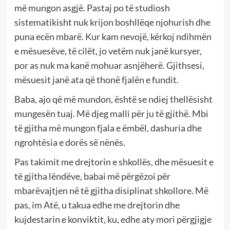
më mungon asgjë. Pastaj po të studiosh
sistematikisht nuk krijon boshllëqe njohurish dhe
puna ecën mbarë. Kur kam nevojë, kërkoj ndihmën
e mësuesëve, të cilët, jo vetëm nuk janë kursyer,
por as nuk ma kanë mohuar asnjëherë. Gjithsesi,
mësuesit janë ata që thonë fjalën e fundit.
Baba, ajo që më mundon, është se ndiej thellësisht
mungesën tuaj. Më djeg malli për ju të gjithë. Mbi
të gjitha më mungon fjala e ëmbël, dashuria dhe
ngrohtësia e dorës së nënës.
Pas takimit me drejtorin e shkollës, dhe mësuesit e
të gjitha lëndëve, babai më përgëzoi për
mbarëvajtjen në të gjitha disiplinat shkollore. Më
pas, im Atë, u takua edhe me drejtorin dhe
kujdestarin e konviktit, ku, edhe aty mori përgjigje