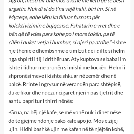
Agron, mëso bir dhe mos u kthe më këtu që të bësh
argatin. Nuk di si do t’na vejë halli, biri im. Si në
Myzeqe, edhe këtu ka filluar fushata për
kolektivizimin e bujqësisë. Fshatarin e vret dhe e
bën që të vdes para kohe po i more tokën, pa të
cilën i duket vetja i humbur, si njeri pa atdhe.”
-Ishte
një thënie e dhembshme e tim Etit që i dilte si helm
nga shpirti i tij i drithëruar. Aty kuptova se babai im
ishte i lidhur me pronën si mishi me kockën. Helmi i
shpronësimeve i kishte shkuar në zemër dhe në
palcë. Rrinte i ngrysur në verandën para shtëpisë,
duke fikur dhe ndezur cigaret njërin pas tjetrit dhe
ashtu papritur i thirri nënës:
-Grua, na bëj një kafe, se më vonë nuk i dihet nëse
do të gjejmë ndonjë pako kafe apo jo. Mos e zijej
ujin. Hidhi bashkë ujin me kafen në të njëjtën kohë,