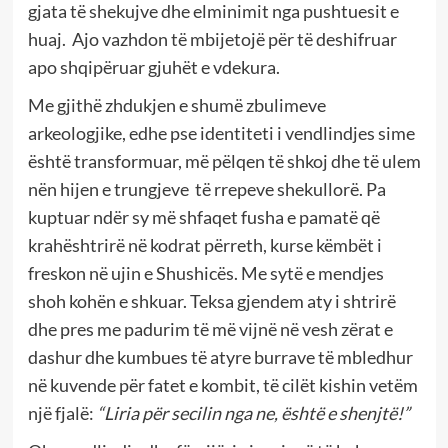
gjata të shekujve dhe elminimit nga pushtuesit e
huaj. Ajo vazhdon të mbijetojë për të deshifruar
apo shqipëruar gjuhët e vdekura.
Me gjithë zhdukjen e shumë zbulimeve
arkeologjike, edhe pse identiteti i vendlindjes sime
është transformuar, më pëlqen të shkoj dhe të ulem
nën hijen e trungjeve të rrepeve shekullorë. Pa
kuptuar ndër sy më shfaqet fusha e pamatë që
krahështrirë në kodrat përreth, kurse këmbët i
freskon në ujin e Shushicës. Me sytë e mendjes
shoh kohën e shkuar. Teksa gjendem aty i shtrirë
dhe pres me padurim të më vijnë në vesh zërat e
dashur dhe kumbues të atyre burrave të mbledhur
në kuvende për fatet e kombit, të cilët kishin vetëm
një fjalë:
“Liria për secilin nga ne, është e shenjtë!”