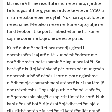
klasës së VII, me rezultate shumë të mira, një ditë
të fundgushtit të gjysmës së dytë të viteve ‘1950, u
nisa me babanë për në qytet. Nuk harroj dot lotët e
nënës sime. Më pikon në zemër kur e kujtoj atje në
fund të oborrit, te porta, mbëshetur në harkun e
saj, me dorën në faqe dhe dëneste pa zë.
Kurrë nuk më shqitet nga mendja gjesti i
dhembshëm i saj atë ditë, kur përshëndeste me
dorë dhe më tundte shaminë e lagur nga lotët. Sa
herë që e kujtoj këtë skenë përlotem për mungesën
e dhemshurisë së nënës. Ishte diçka e ngjashme,
një dhembje e natyrshme si atëherë kur isha fëmijë
dhe rrëzohesha. E nga një puthje e ëmbël e nënës,
më qetoheshin plagët e shpirtit tim të brishtë. Nuk
ka si nëna në botë. Ajo është një dhe vetëm një, e
cila gjithë botën e fal vetëm t’i ketë fëmijët pranë.