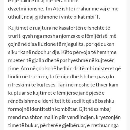
e një pakice ndaj një perandorie
dyzetmilionshe. Im Atë ishte i rrahur me vaj e me
uthull, ndaj gjithmonë i vinte pikat mbi ‘I’.
Kujtimet e ruajtura në kasafortën e fshehtë të
trurit qysh nga mosha njomzake e fëmijërisë, më
çojnë në disa iluzione të mjegullta, por që duken
sikur kanë ndodhur dje. Këto përvoja të hershme
mbeten të gjalla dhe të pashyeshme në kujtesën
time. Ato në çdo kohë hedhin dritë mbi misteret që
lindin në trurin e çdo fëmije dhe fshihen pas çdo
rifreskimi të kujtesës. Tani në moshë të thyer kam
kuptuar se kujtimet e fëmijërsë janë pjesë e
rëndësishme e identitetit të secilit që së bashku
formojnë identitetin kombëtar. Gjithë sa mbaj
mend ma shton mallin për vendlindjen, kryezonjën
time të bukur, përherë e gjelbëruar, e rrethuar nga