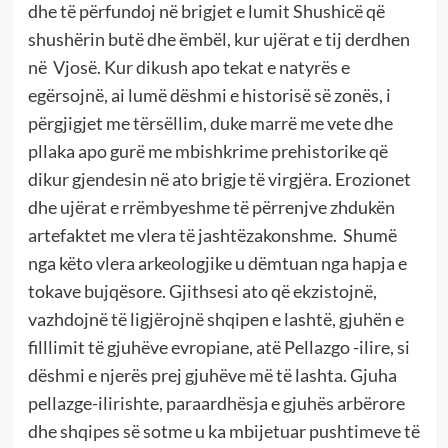
dhe të përfundoj në brigjet e lumit Shushicë që
shushërin butë dhe ëmbël, kur ujërat e tij derdhen
në Vjosë. Kur dikush apo tekat e natyrës e
egërsojnë, ai lumë dëshmi e historisë së zonës, i
përgjigjet me tërsëllim, duke marrë me vete dhe
pllaka apo gurë me mbishkrime prehistorike që
dikur gjendesin në ato brigje të virgjëra. Erozionet
dhe ujërat e rrëmbyeshme të përrenjve zhdukën
artefaktet me vlera të jashtëzakonshme. Shumë
nga këto vlera arkeologjike u dëmtuan nga hapja e
tokave bujqësore. Gjithsesi ato që ekzistojnë,
vazhdojnë të ligjërojnë shqipen e lashtë, gjuhën e
filllimit të gjuhëve evropiane, atë Pellazgo -ilire, si
dëshmi e njerës prej gjuhëve më të lashta. Gjuha
pellazge-ilirishte, paraardhësja e gjuhës arbërore
dhe shqipes së sotme u ka mbijetuar pushtimeve të