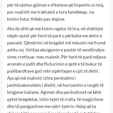
për të njohur gjëmat e shteteve që hiqeshin si miq,
por realisht me traktatet e tyre famëkeqe, na
kishin futur thikën pas shpine.
Ato dy ditë që më kishin ngelur të lira, në shëtitjet
nëpër qytet për herë të parë u përballa me detin e
pamatë. Qëndrimi në bregdet më mbushi me frymë
ashtu siç thithja oksigjenin e pastër të vendlindjes
sime, rrethuar mes malesh. Për herë të parë ndjeva
aromën e jodit dhe fluturimin e qetë e të bukur të
pulëbardhave gati mbi sipërfaqen e ujit të detit.
Ajo që më mahniti ishte perëndimi i
jashtëzakonshëm i diellit, në horizontin e largët të
brigjeve italiane. Agimet dhe perëndimet në këtë
qytet bregdetar, ishin tejet të rralla, të magjishme
dhe të pangjashme me njëri-tjetrin. Ndaj që ta