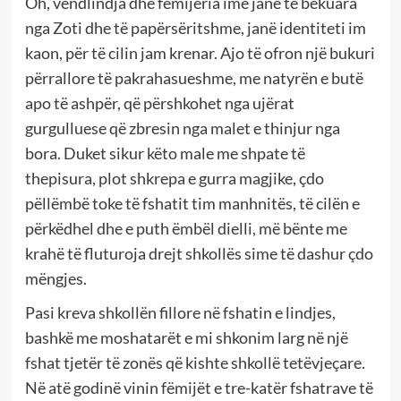
Oh, vendlindja dhe fëmijëria ime janë të bekuara
nga Zoti dhe të papërsëritshme, janë identiteti im
kaon, për të cilin jam krenar. Ajo të ofron një bukuri
përrallore të pakrahasueshme, me natyrën e butë
apo të ashpër, që përshkohet nga ujërat
gurgulluese që zbresin nga malet e thinjur nga
bora. Duket sikur këto male me shpate të
thepisura, plot shkrepa e gurra magjike, çdo
pëllëmbë toke të fshatit tim manhnitës, të cilën e
përkëdhel dhe e puth ëmbël dielli, më bënte me
krahë të fluturoja drejt shkollës sime të dashur çdo
mëngjes.
Pasi kreva shkollën fillore në fshatin e lindjes,
bashkë me moshatarët e mi shkonim larg në një
fshat tjetër të zonës që kishte shkollë tetëvjeçare.
Në atë godinë vinin fëmijët e tre-katër fshatrave të