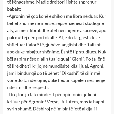
të kënaqshme. Madje drejtori i ishte shprehur
babait:
-Agronin në çdo kohë e shikon me libra në duar. Kur
bëhet zhurmë në mensë, sepse nxënësit studiojnë
aty, ai merr librat dhe ulet nën hijen e akacieve, apo
pak më tej nën portokalle. Atje do ta gjesh duke
shfletuar fjalorë të gjuhëve anglisht dhe italisht
apo duke mbajtur shënime. Është tip studiues. Nuk
bëj gabim nëse djalin tuaj e quaj “Gjeni”. Po ta lënë
të lirë dhe t’i krijojnë mundësitë, djali juaj, Agroni,
jam i bindur që do të bëhet “Dikushi”, të cilin më
vonë do ta nderojnë, duke hequr kapelen në shenjë
nderimi dhe respekti.
-Drejtor, ju faleminderit për opinionin që keni
krijuar për Agronin! Veçse, Ju lutem, mos ia hapni
syrin shumë. Dëshiroj që im bir të jetë ai djali i