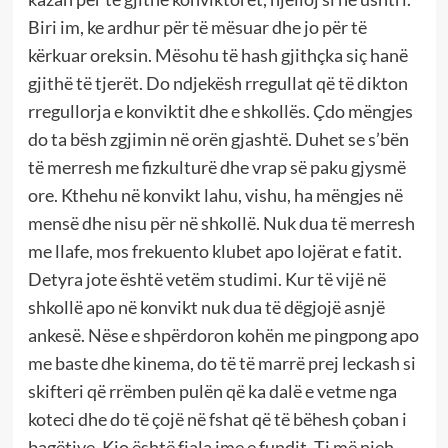
Biri im, ke ardhur për të mësuar dhe jo për të
kërkuar oreksin. Mësohu të hash gjithçka siç hanë
gjithë të tjerët. Do ndjekësh rregullat që të dikton
rregullorja e konviktit dhe e shkollës. Çdo mëngjes
do ta bësh zgjimin në orën gjashtë. Duhet se s’bën
të merresh me fizkulturë dhe vrap së paku gjysmë
ore. Kthehu në konvikt lahu, vishu, ha mëngjes në
mensë dhe nisu për në shkollë. Nuk dua të merresh
me llafe, mos frekuento klubet apo lojërat e fatit.
Detyra jote është vetëm studimi. Kur të vijë në
shkollë apo në konvikt nuk dua të dëgjojë asnjë
ankesë. Nëse e shpërdoron kohën me pingpong apo
me baste dhe kinema, do të të marrë prej leckash si
skifteri që rrëmben pulën që ka dalë e vetme nga
koteci dhe do të çojë në fshat që të bëhesh çoban i
bagëtive. Kjo është fjala ime e fundit. Ti më njeh