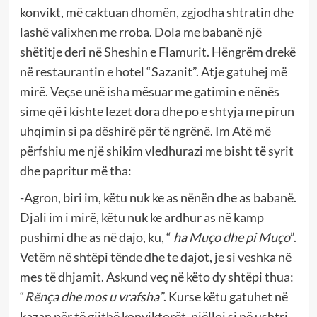
konvikt, më caktuan dhomën, zgjodha shtratin dhe
lashë valixhen me rroba. Dola me babanë një
shëtitje deri në Sheshin e Flamurit. Hëngrëm drekë
në restaurantin e hotel “Sazanit”. Atje gatuhej më
mirë. Veçse unë isha mësuar me gatimin e nënës
sime që i kishte lezet dora dhe po e shtyja me pirun
uhqimin si pa dëshirë për të ngrënë. Im Atë më
përfshiu me një shikim vledhurazi me bisht të syrit
dhe papritur më tha:
-Agron, biri im, këtu nuk ke as nënën dhe as babanë.
Djali im i mirë, këtu nuk ke ardhur as në kamp
pushimi dhe as në dajo, ku, “
ha Muço dhe pi Muço
”.
Vetëm në shtëpi tënde dhe te dajot, je si veshka në
mes të dhjamit. Askund veç në këto dy shtëpi thua:
“
Rënça dhe mos u vrafsha”
. Kurse këtu gatuhet në
kazan për të gjithë konviktorët, njëlloj si në ushtri.