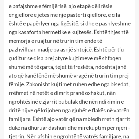
e pafajshme e fëmijërisë, ajo etapë dëlirësie
engjëllore e jetës me një pastërti qiellore, e cila
është e papërlyer nga ligësitë, si dhe e pashlyeshme
nga kasaforta hermetike e kujtesës. Është thjeshtë
memorja e ruajtur në trurin tim ende të
pazhvilluar, madje pa asnjë shtojcë. Është për t’u
çuditur se disa prej atyre kujtimeve më shfaqen
shumë më të qarta, tejet të freskëta, ndoshta janë
ato që kanë lënë më shumë vragë në trurin tim prej
fëmije. Zakonisht kujtimet ruhen edhe nga bisedat,
rrëfimet në netët e dimrit pranë oxhakut, nën
ngrohtësinë e zjarrit bubulak dhe nën ndikimin e
dritë hijve që krijohen nga gjuhët e flakës në vatrën
familjare. Është ajo vatër që na mbledh rreth zjarrit
duke na dhuruar dashuri dhe mirëkuptim për njëri -
tjetrin. Nën afshin e ngrohtë të vatrës familjare, na