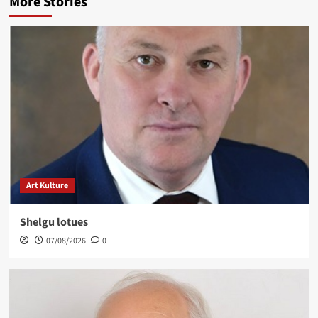
More Stories
Art Kulture
Shelgu lotues
07/08/2026
0