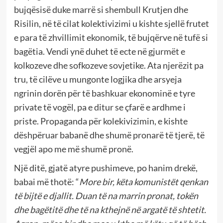
bujqësisë duke marrë si shembull Krutjen dhe
Risilin, në të cilat kolektivizimi u kishte sjellë frutet
e para të zhvillimit ekonomik, të bujqërve në tufë si
bagëtia. Vendi ynë duhet të ecte në gjurmët e
kolkozeve dhe sofkozeve sovjetike. Ata njerëzit pa
tru, të cilëve u mungonte logjika dhe arsyeja
ngrinin dorën për të bashkuar ekonominë e tyre
private të vogël, pa e ditur se çfarë e ardhme i
priste. Propaganda për kolekivizimin, e kishte
dëshpëruar babanë dhe shumë pronarë të tjerë, të
vegjël apo me më shumë pronë.
Një ditë, gjatë atyre pushimeve, po hanim drekë,
babai më thotë: “
More bir, këta komunistët qenkan
të bijtë e djallit. Duan të na marrin pronat, tokën
dhe bagëtitë dhe të na kthejnë në argatë të shtetit.