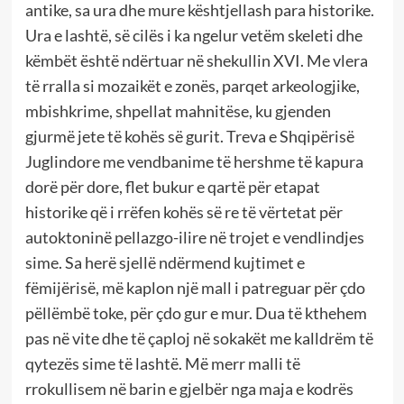
antike, sa ura dhe mure kështjellash para historike.
Ura e lashtë, së cilës i ka ngelur vetëm skeleti dhe
këmbët është ndërtuar në shekullin XVI. Me vlera
të rralla si mozaikët e zonës, parqet arkeologjike,
mbishkrime, shpellat mahnitëse, ku gjenden
gjurmë jete të kohës së gurit. Treva e Shqipërisë
Juglindore me vendbanime të hershme të kapura
dorë për dore, flet bukur e qartë për etapat
historike që i rrëfen kohës së re të vërtetat për
autoktoninë pellazgo-ilire në trojet e vendlindjes
sime. Sa herë sjellë ndërmend kujtimet e
fëmijërisë, më kaplon një mall i patreguar për çdo
pëllëmbë toke, për çdo gur e mur. Dua të kthehem
pas në vite dhe të çaploj në sokakët me kalldrëm të
qytezës sime të lashtë. Më merr malli të
rrokullisem në barin e gjelbër nga maja e kodrës