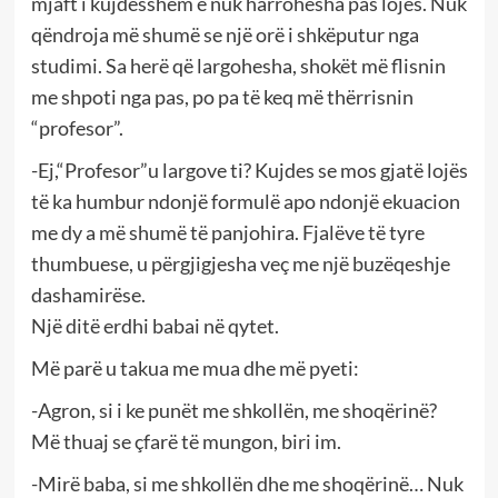
mjaft i kujdesshëm e nuk harrohesha pas lojës. Nuk
qëndroja më shumë se një orë i shkëputur nga
studimi. Sa herë që largohesha, shokët më flisnin
me shpoti nga pas, po pa të keq më thërrisnin
“profesor”.
-Ej,“Profesor”u largove ti? Kujdes se mos gjatë lojës
të ka humbur ndonjë formulë apo ndonjë ekuacion
me dy a më shumë të panjohira. Fjalëve të tyre
thumbuese, u përgjigjesha veç me një buzëqeshje
dashamirëse.
Një ditë erdhi babai në qytet.
Më parë u takua me mua dhe më pyeti:
-Agron, si i ke punët me shkollën, me shoqërinë?
Më thuaj se çfarë të mungon, biri im.
-Mirë baba, si me shkollën dhe me shoqërinë… Nuk