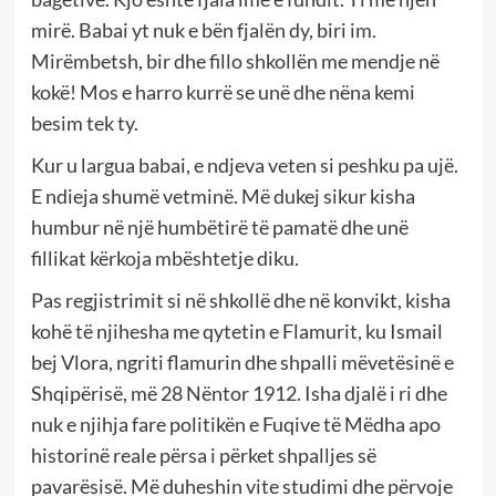
mirë. Babai yt nuk e bën fjalën dy, biri im.
Mirëmbetsh, bir dhe fillo shkollën me mendje në
kokë! Mos e harro kurrë se unë dhe nëna kemi
besim tek ty.
Kur u largua babai, e ndjeva veten si peshku pa ujë.
E ndieja shumë vetminë. Më dukej sikur kisha
humbur në një humbëtirë të pamatë dhe unë
fillikat kërkoja mbështetje diku.
Pas regjistrimit si në shkollë dhe në konvikt, kisha
kohë të njihesha me qytetin e Flamurit, ku Ismail
bej Vlora, ngriti flamurin dhe shpalli mëvetësinë e
Shqipërisë, më 28 Nëntor 1912. Isha djalë i ri dhe
nuk e njihja fare politikën e Fuqive të Mëdha apo
historinë reale përsa i përket shpalljes së
pavarësisë. Më duheshin vite studimi dhe përvoje