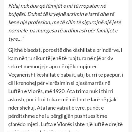
Ndaj nuk dua që fëmijët e mi të rropaten në
bujqësi. Duhet të kryejnë arsimin e lartë dhe të
kenë një profesion, me të cilin të sigurojnë një jetë
normale, pa mungesa të ardhurash për familjet e
tyre…”
Gjithë bisedat, porositë dhe këshillat e prindërve, i
kam në tru sikur të jenë të ruajtura në një arkiv
sekret memorjeje apo në një kompjuter.
Veçanërisht këshillat e babait, atij burri të paepur, i
cili krenohej për vlerësimin si pjesëmarrës në
Luftën e Vlorës, më 1920. Ata trima nuk i thirri
askush, por i ftoi toka e mëmëdhut e larë në gjak
ndër shekuj. Ata lanë vatrat e tyre, punët e
përditshme dhe iu përgjigjën pushtuesit me
çfarëdo mjeti. Lufta e Vlorës ishte një luftë e drejtë