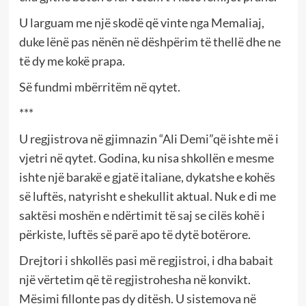
U larguam me një skodë që vinte nga Memaliaj,
duke lënë pas nënën në dëshpërim të thellë dhe ne
të dy me kokë prapa.
Së fundmi mbërritëm në qytet.
***
U regjistrova në gjimnazin “Ali Demi”që ishte më i
vjetri në qytet. Godina, ku nisa shkollën e mesme
ishte një barakë e gjatë italiane, dykatshe e kohës
së luftës, natyrisht e shekullit aktual. Nuk e di me
saktësi moshën e ndërtimit të saj se cilës kohë i
përkiste, luftës së parë apo të dytë botërore.
Drejtori i shkollës pasi më regjistroi, i dha babait
një vërtetim që të regjistrohesha në konvikt.
Mësimi fillonte pas dy ditësh. U sistemova në