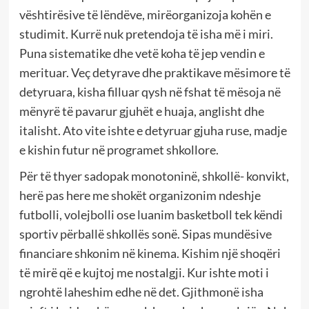
vështirësive të lëndëve, mirëorganizoja kohën e
studimit. Kurrë nuk pretendoja të isha më i miri.
Puna sistematike dhe vetë koha të jep vendin e
merituar. Veç detyrave dhe praktikave mësimore të
detyruara, kisha filluar qysh në fshat të mësoja në
mënyrë të pavarur gjuhët e huaja, anglisht dhe
italisht. Ato vite ishte e detyruar gjuha ruse, madje
e kishin futur në programet shkollore.
Për të thyer sadopak monotoninë, shkollë- konvikt,
herë pas here me shokët organizonim ndeshje
futbolli, volejbolli ose luanim basketboll tek këndi
sportiv përballë shkollës sonë. Sipas mundësive
financiare shkonim në kinema. Kishim një shoqëri
të mirë që e kujtoj me nostalgji. Kur ishte moti i
ngrohtë laheshim edhe në det. Gjithmonë isha