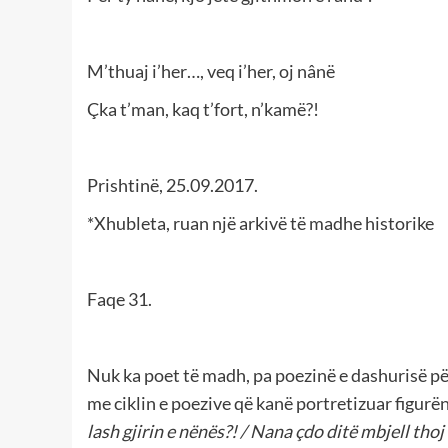
M’thuaj i’her…, veq i’her, oj nânë
Çka t’man, kaq t’fort, n’kamë?!
Prishtinë, 25.09.2017.
*Xhubleta, ruan një arkivë të madhe historike
Faqe 31.
Nuk ka poet të madh, pa poezinë e dashurisë pë
me ciklin e poezive që kanë portretizuar figurë
lash gjirin e nënës?! /
Nana çdo ditë mbjell thoj 