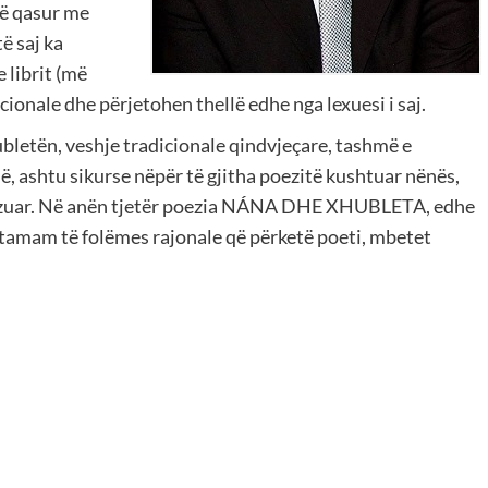
në qasur me
ë saj ka
 librit (më
ocionale dhe përjetohen thellë edhe nga lexuesi i saj.
bletën, veshje tradicionale qindvjeçare, tashmë e
, ashtu sikurse nëpër të gjitha poezitë kushtuar nënës,
jnizuar. Në anën tjetër poezia NÁNA DHE XHUBLETA, edhe
, tamam të folëmes rajonale që përketë poeti, mbetet