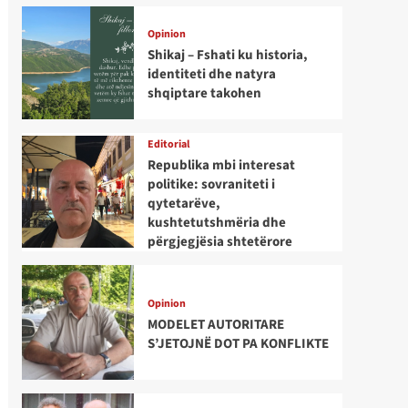
Opinion
Shikaj – Fshati ku historia,
identiteti dhe natyra
shqiptare takohen
Editorial
Republika mbi interesat
politike: sovraniteti i
qytetarëve,
kushtetutshmëria dhe
përgjegjësia shtetërore
Opinion
MODELET AUTORITARE
S’JETOJNË DOT PA KONFLIKTE