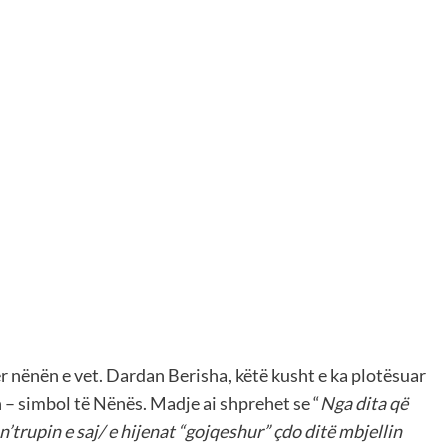
r nënën e vet. Dardan Berisha, këtë kusht e ka plotësuar
n – simbol të Nënës. Madje ai shprehet se “
Nga dita që
n’trupin e saj/ e hijenat “gojqeshur” çdo ditë mbjellin