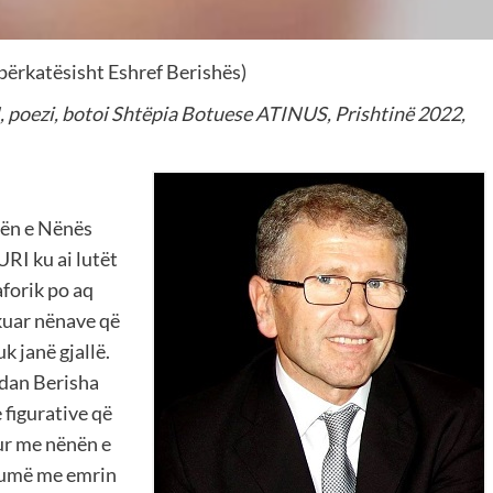
përkatësisht Eshref Berishës)
oezi, botoi Shtëpia Botuese ATINUS, Prishtinë 2022,
rën e Nënës
URI ku ai lutët
aforik po aq
ikuar nënave që
k janë gjallë.
rdan Berisha
 figurative që
sur me nënën e
 shumë me emrin