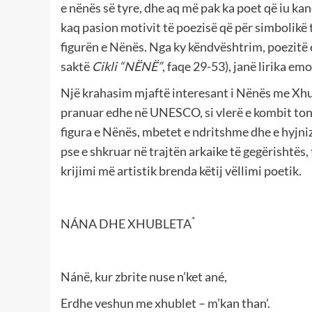
e nënës së tyre, dhe aq më pak ka poet që iu ka
kaq pasion motivit të poezisë që për simbolikë t
figurën e Nënës. Nga ky këndvështrim, poezitë e
saktë
Cikli “NËNË”
, faqe 29-53), janë lirika em
Një krahasim mjaftë interesant i Nënës me Xhu
pranuar edhe në UNESCO, si vlerë e kombit tonë
figura e Nënës, mbetet e ndritshme dhe e hy
pse e shkruar në trajtën arkaike të gegërishtës
krijimi më artistik brenda këtij vëllimi poetik.
*
NÁNA DHE XHUBLETA
Nánë, kur zbrite nuse n’ket ané,
Erdhe veshun me xhublet – m’kan than’.