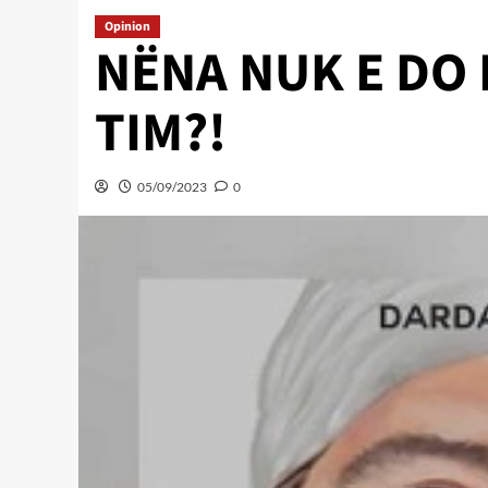
Opinion
NËNA NUK E DO
TIM?!
05/09/2023
0