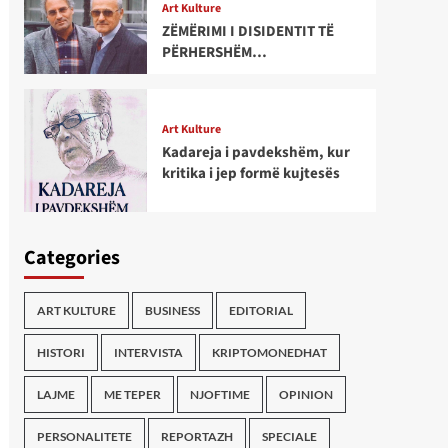
Art Kulture
ZËMËRIMI I DISIDENTIT TË
PËRHERSHËM…
Art Kulture
Kadareja i pavdekshëm, kur
kritika i jep formë kujtesës
Categories
ART KULTURE
BUSINESS
EDITORIAL
HISTORI
INTERVISTA
KRIPTOMONEDHAT
LAJME
ME TEPER
NJOFTIME
OPINION
PERSONALITETE
REPORTAZH
SPECIALE