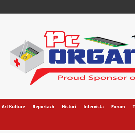
Art Kulture
Reportazh
Histori
Intervista
Forum
T