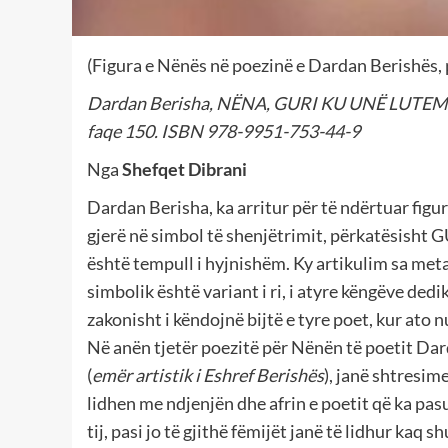
(Figura e Nënës në poezinë e Dardan Berishës, 
Dardan Berisha, NËNA, GURI KU UNË LUTEM, p
faqe 150. ISBN 978-9951-753-44-9
Nga
Shefqet Dibrani
Dardan Berisha, ka arritur për të ndërtuar figu
gjerë në simbol të shenjëtrimit, përkatësisht G
është tempull i hyjnishëm. Ky artikulim sa met
simbolik është variant i ri, i atyre këngëve ded
zakonisht i këndojnë bijtë e tyre poet, kur ato nu
Në anën tjetër poezitë për Nënën të poetit Da
(
emër artistik i Eshref Berishës
), janë shtresime
lidhen me ndjenjën dhe afrin e poetit që ka pa
tij, pasi jo të gjithë fëmijët janë të lidhur kaq