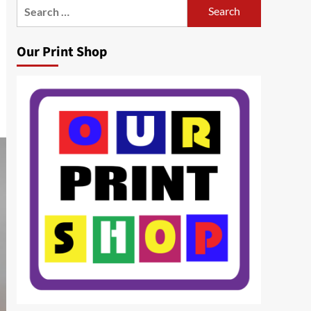
Search
for:
Our Print Shop