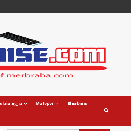
eknologjia
Me teper
Sherbime