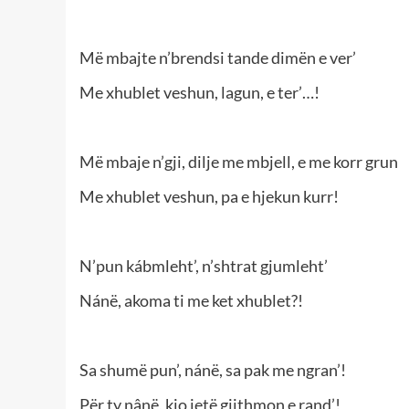
Më mbajte n’brendsi tande dimën e ver’
Me xhublet veshun, lagun, e ter’…!
Më mbaje n’gji, dilje me mbjell, e me korr grun
Me xhublet veshun, pa e hjekun kurr!
N’pun kábmleht’, n’shtrat gjumleht’
Nánë, akoma ti me ket xhublet?!
Sa shumë pun’, nánë, sa pak me ngran’!
Për ty nânë, kjo jetë gjithmon e rand’!