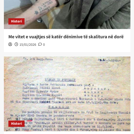
Histori
Me vitet e vuajtjes së katër dënimive të skalitura në dorë
15/01/2026
0
Histori