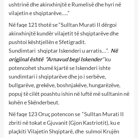
ushtrinë dhe akinxhi
n
jtë e Rumelisë dhe hyri në
vilajetin e shqiptarëve…..”
Në faqe 121 thotë se “Sulltan Murati II dërgoi
akinxhi
n
jtë kundër vilajetit të shqiptarëve dhe
pushtoi kështjellën e Sfetigradit.
Sundimtari shqiptar Iskenderi u arratis…”.
Në
orig
j
inal është “Arnavud begi Iskender
”
ku
potencohet shumë kjartë se Iskenderi ishte
sundimtari i shqiptarëve dhe jo i serbëve,
bullgarëve, grekëve, boshnjakëve, hungarëzëve,
popuj të cilët poashtu ishin në luftë më sulltanin në
kohën e Skënderbeut.
Në faqe 123 Oruç potencon se “Sulltan Murati II
zbriti në tokat e Gjuvanit (Gjon Kastriotit), ku e
plaçkiti Vilajetin Shqiptarë, dhe sulmoi Krujën