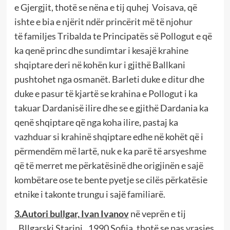
e
Gjergjit,
thotë se nëna e tij quhej V
oi
sava
,
që
ishte e
bia e njërit ndër princërit më të njohur
të
familjes T
ribald
a te Principatës së Pollogut e që
ka qenë princ dhe
sundimtar
i
kesajë krahine
shqiptare deri në kohën kur i gjithë Ballkani
pushtohet nga osmanët.
Barleti duke e ditur dhe
duke e pasur të kjartë se krahina e Pollogut i ka
takuar Dardanisë ilire dhe se e gjithë Dardania ka
qenë shqiptare që nga koha ilire, pastaj ka
vazhduar si krahinë shqiptare edhe në kohët që i
përmendëm më lartë, nuk e ka parë të arsyeshme
që të merret
me përkatësinë dhe origjinën e sajë
kombëtare ose te bente pyetje se cilës përkatësie
etnike i takonte trungu i sajë familiarë.
3.Autori bullgar,
Ivan Ivanov
në veprën e tij
,,
Bllgarski
S
tarini,
,
19
90
Sofija, thotë
se pas vrasjes