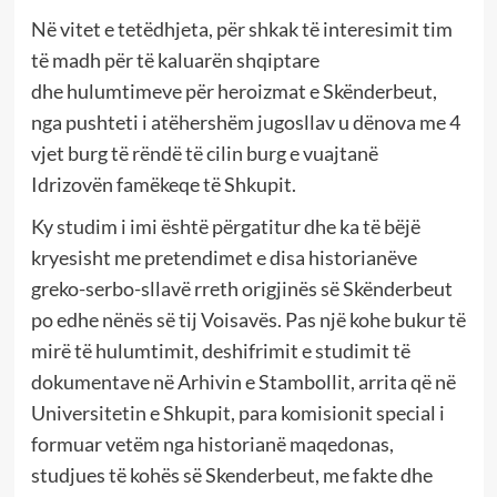
Në vitet e tetëdhjeta, p
ër shkak të
interesimit tim
të madh për të kaluarën shqiptare
dhe
hulumtimeve për
heroizmat e
Skënderbeu
t
,
nga pushteti
i atëhershëm
jugosllav
u dënova me
4
vjet burg të rëndë
të cilin burg e vuajta
në
Idrizovë
n
famëkeqe të Shkupit.
Ky studim i imi është përgatitur dhe
ka të bëjë
kryesisht me
pretendimet e disa historianëve
greko-serbo-sllavë
rreth origjinës së Skënderbeut
po edhe nënës së tij Voisavës. Pas një kohe bukur të
mirë të hulumtimit, deshifrimit e studimit të
dokumentave në Arhivin e Stambollit, arrita që në
Universitetin e Shkupit,
para komisionit
special i
formuar vetëm nga historianë maqedonas,
studjues të kohës së Skenderbeut, me fakte dhe