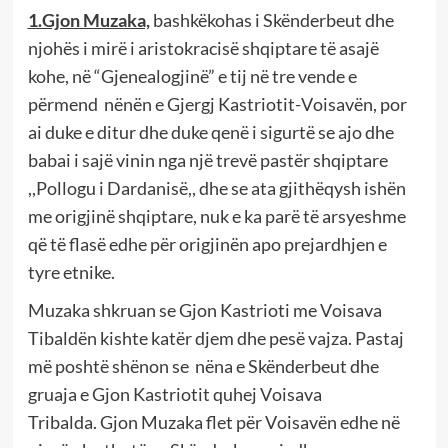
1.Gjon Muzaka,
bashkëkohas i Skënderbeut dhe
njohës i mirë i aristokracisë
shqiptare të asajë
kohe,
në “Gjenealogjinë” e tij në tre vende e
përmend nënën e Gjergj
Kastriotit-
V
oi
savën
, por
ai duke e ditur dhe duke qenë i sigurtë se ajo dhe
babai i sajë vinin nga një trevë pastër shqiptare
,,Pollogu i Dardanisë,, dhe se ata gjithëqysh ishën
me origjinë
shqiptare, nuk e ka parë të arsyeshme
që të flasë edhe për origjinën apo prejardhjen e
tyre etnike.
Muzaka shkruan
se Gjon Kastrioti me V
oi
sava
Tibaldën kishte katër djem dhe pesë vajza. Pastaj
më poshtë shënon se nëna e Skënderbeut dhe
gruaja e Gjon Kastriotit quhej V
oi
sava
Tribalda.
Gjon Muzaka flet
për V
oi
savën edhe në