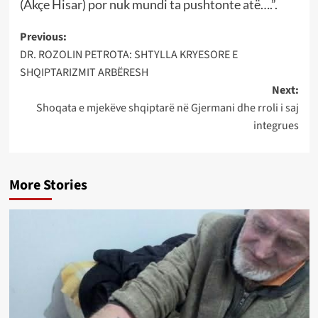
(Akçe Hisar) por nuk mundi ta pushtonte atë….”.
Post
Previous:
DR. ROZOLIN PETROTA: SHTYLLA KRYESORE E
navigation
SHQIPTARIZMIT ARBËRESH
Next:
Shoqata e mjekëve shqiptarë në Gjermani dhe rroli i saj
integrues
More Stories