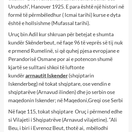
Urudsch”, Hanover 1925. E para është një histori në
formë të përmbëledhur ( Icmai tarihi) kurse e dyta
është e hollsishme (Mufassal tarihi).
Uruç bin Adil kur shkruan për betejat e shumta
kundër Skënderbeut, në faqe 96 të veprës së tij nuk
e prmend Rumelinë, si që quhej pjesa evropjane e
Perandorisë Osmane por ai e potencon shumë
kjartë se sulltani shkoi të luftonte
kundër
arrnautit
Iskender
(shqiptarin
Iskenderbeg)
në tokat shqiptare, ose vendin e
shqiptarëve (Arnavud ilinden) dhe jo
serbin ose
maqedonin Iskender; në
Maqedoni
,Greqi
ose Serbi
Në faqe 115, tokat shqiptare Oruç i përmend edhe
si Vilajeti i Shqipatrëve (Arnavud vilajetine). “Ali
Beu,
i
biri i Evrenoz Beut, thotë ai, mbëlodhi