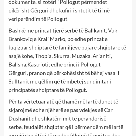
dokumente, si zotëri i Pollogut përmendet
pikërisht Gërguri dhe kufiri i shtetit të tij
në
veriperëndim të Pollogut
.
Bashkë me princat tjerë
serbë
të Ballkanit,
Vuk
Brankoviq e Kra
li Marko
, po edhe princat e
fuqizuar shqiptarë të familjeve bujare shqiptare të
asajë kohe, Thopia, Skurra, Muzaka, Arianiti,
Ballsha,Kastrioti;
edhe
princi i Pollogut-
Gërgur
i,
pranon
që përkohësisht
të bëhe
j
vasal i
Sulltanit me qëllim që të
mbetej sundimtar i
principatës shqiptare të Pollogut.
Për ta vërtetuar atë që thamë më lartë duhet të
skjarojmë edhe njëherë se
pas vdekjes së Car
Dushani
t dhe
shkatërrimit të perandorisë
serbe,
feudal
ët
shqiptar
që i përmendëm më lartë
me një shpejtësi të madhe fill
ojnë të ngriten dhe