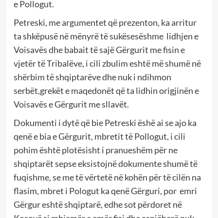
e
Pollog
ut
.
Petreski, me argumentet që prezenton, ka arritur
ta shkëpusë në mënyrë të sukësesëshme
lidhjen e
Voisavës dhe babait të sajë Gërgurit me fisin e
vjetër të Tribalëve, i cili
zbulim eshtë më shumë në
shërbim të shqiptarëve dhe nuk i
ndihmon
serbët,grekët e maqedonët që ta lidhin origjinën e
Voisavës e Gërgurit me sllavët.
Dok
umenti i dytë që bie Petreski
ëshë ai se ajo ka
qenë e bia e Gërgurit, mbretit të Pollogut, i cili
pohim është plotësisht i pranueshëm
për ne
shqiptarët
sepse
eksistojnë dokumente
shumë të
fuqishme, se me të vërtetë në kohën për të cilën na
flasim, mbret i Pologut ka qenë Gërguri
, por
emri
Gërgur
eshtë shqiptarë,
edhe sot përdoret në