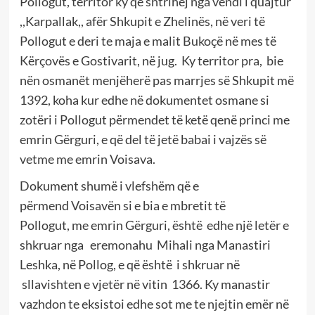
Pollogut, territor ky që shtrihej nga vëndi i quajtur
,,Karpallak,, afër Shkupit e Zhelinës, në veri të
Pollogut e deri te maja e malit Bukoçë në mes të
Kërçovës e Gostivarit, në jug.
Ky territor pra,
bie
nën osmanët menjëherë pas marrjes s
ë Shkupit më
1392, koha kur
edhe në dokumentet osmane
si
zotëri i Pollogut përmendet
të ketë qenë
princi me
emrin Gërguri, e që del
të jetë babai
i vajzës së
vetme me emrin
Vo
i
sav
a
.
Dokument
shumë
i vlefshëm që e
përmend
Voi
savën si e bia e mbretit të
Pollogut,
me emrin
Gërguri
,
është
edhe
një letër e
shkruar nga eremonahu Mi
ha
li nga Manastiri
Leshka, në Pollog, e që është i shkruar në
sllavishten e vjetër në vitin 1366.
Ky manastir
vazhdon te eksistoi edhe sot me te njejtin emër në