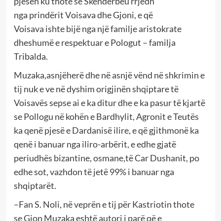
pjesën ku thotë se Skënderbeu rrjedh
nga
prindërit
V
oi
sava
dhe
G
joni,
e
që
Voisava
ishte
bijë
nga një familje aristokrate
dhe
shumë e
respektuar e Pologut
– familja
Tribalda
.
Muzaka,asnjëherë dhe në asnjë vënd në shkrimin e
tij nuk e ve në dyshim origjinën shqiptare të
Voisavës sepse ai e ka ditur dhe e ka pasur të kjartë
se Pollogu në kohën e Bardhylit, Agronit e Teutës
ka qenë pjesë e Dardanisë ilire, e që gjithmonë ka
qenë i banuar nga iliro-arbërit,
e edhe gjatë
periudhës bizantine, osmane,të Car Dushanit, po
edhe sot, vazhdon të jetë 99% i banuar nga
shqiptarët.
–
Fan S. Noli
, në veprën e tij për Kastriotin
thote
se
Gjon Muzaka
eshtë autori i parë që e