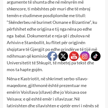
argumente të shumta dhe në mënyrën më
shkencore,
ti mbështes për muri dhe
të mbroj
temën e studimeve posdiplomike me titull:
“Skënderbeu në burimet Osmane e Bizantine”, ku
përfshihe
t
edhe origjina e tij
nga nëna po edhe
nga
babai. Dokumentat e reja që i zbulova në
Arhivin e Stambollit, ku flitet për origjinën
shqiptare të Gjergjit po edhe prindërve të tijë më
ndihmuan që komisioni i formuar me atë rast, i
Universitetit të Shkupit, të mbetej pa tekst dhe
mos ta hapte gojën.
N
ëna e Kastriotit,
në
shkrimet
serbo-sllavo-
maqedone, gjithmonë
është prezentuar
me
emërin
Voisllava
(sllave) dhe jo Voisava ose
Veisava; e
që
eshtë emër i sllavizuar. N
ë
latinishten
dhe sllavishten e vjetër
emri i nënës së