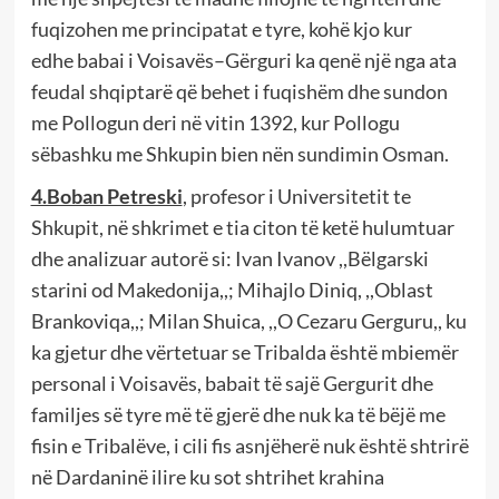
fuqizohen me principatat e tyre
, kohë kjo kur
edhe
babai i Vo
i
savës
–
Gërguri ka qenë një nga ata
feudal shqiptarë që behet i fuqishëm dhe sundon
me Pollogun
deri në vitin 1392
,
kur Pollogu
sëbashku me
S
hkupin bien nën sundimin Osman.
4.Boban Petreski
, profesor i Universitetit te
Shkupit, në shkrimet e tia citon të ketë hulumtuar
dhe analizuar autorë si: Ivan Ivanov ,,
Bëlgarski
starini od Makedonija
,,
;
M
ihajlo
Diniq,
,,
Oblast
Brankoviqa
,
,;
M
ilan
Shuica,
,,
O Cezaru Gerguru
,, ku
ka
gjetur dhe
vërtetuar se Tribalda është mbiemër
personal i V
oi
savës
, babait të sajë Gergurit dhe
familjes së tyre më të gjerë dhe
nuk ka të bëjë me
fis
in e
Tribalëve
,
i cili fis
asnjëherë
nuk është shtrirë
në
Dardaninë ilire ku sot shtrihet krahina