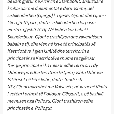
që kam gjetur në Arhivin e Stambollit, analizuar e
krahasuar me dokumentat e deritashme
, del
se
S
kënderbe
u (Gjergji) ka qenë i
Gjoni
t dhe Gjoni i
Gjergjit të parë, dmth se Skënderbeu ka pasur
emrin e gjyshit të tij. Në kohën kur babai i
Skenderbeut- Gjoni
e trashëgon dhe zavendëson
bab
a
in
e tij, dhe vjen në krye të principatës së
Kastriotëve, i gjen kufijtë dhe terrritorin e
principatës së Kastriotëve
shumë të zgjëruar.
Kësajë principate i ka takuar edhe territori i dy
Dibrave po edhe territore të tjera jashta Dibrave.
Pikërisht në këtë kohë, dmth. fundi i sh.
XIV,
Gjoni
martohet
me
Voisavën, që ka qenë fëmiu
i vetëm i princit të Pollogut-Gërgurit, e që bashkë
me nusen nga Pollogu, Gjoni
trashigon edhe
principatën e
Pollogut .