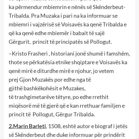
ka
p
ë
rmend
ur
mbiemrin
e nënës së Skënderbeut-
Tribalda
.
Pra Muzaka i pari na ka informuar se
mbiemri i vajzërisë së Voisavës ka qenë Tribalda e
që ka qenë edhe mbiemër i babait të sajë
Gërgurit,
princit të principatës së Pollogut.
–
Kristo Frasheri
, historiani jonë shumë i famshëm,
thote se p
ë
rkat
ë
sia etnike
shqiptare
e
Voisavës
ka
qen
ë
mirë
e ditur
dhe mirë e njohur,
jo vetem
prej
Gjon Muzakës
por edhe nga
të
gjithë
bashk
ë
koh
ë
s
it
e
Muzakes,
t
ë
trashgimetar
ë
ve t
ë
tyre,
po edhe
rrethit
miq
ë
sor
ë
më të gjerë që e kan rrethuar familjen e
princit të
Pollogut, Gërgur Tribalda.
2.Marin Barleti
, 1508, eshtë
autor e biograf i jetës
së Skënderbeut
dhe
duke informuar për prindërit