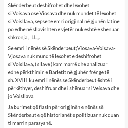
Skënderbeut deshifrohet dhe lexohet
si
Vo
i
sava
ose Viosava dhe nuk mundet të lexohet
si Voisllava, sepse te emri origjinal në gjuhën latine
po edhe në sllavishten e vjetër nuk eshtë e shenuar
shkronja ,, LL,,.
S
e emri
i nënës së Skënderbeut;
V
io
sava
-Voisava-
Vjosava nuk mund të lexohet e deshifrohet
si
Voisllava
, ( sllave
)
kam m
arrë
dhe analizuar
edhe
përkthimin e Barletit në gjuhën frënge të
sh.
XVIII
ku emri i nënës se Skënderbeut është
i
përkëthyer, deshifruar dhe
i shënuar si Veisava dhe
jo
Voisllava.
Ja
burime
t
që flasin për
origjinën e nënës së
Skënderbeut e që historianët e politizuar nuk duan
ti marrin parasyshë.