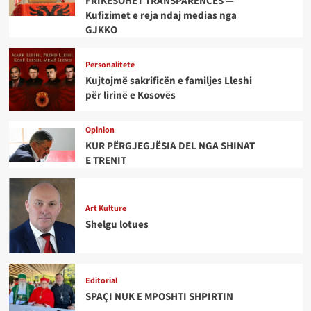
FRIKËSOHET TRANSPARENCËS —
Kufizimet e reja ndaj medias nga
GJKKO
Personalitete
Kujtojmë sakrificën e familjes Lleshi
për lirinë e Kosovës
Opinion
KUR PËRGJEGJËSIA DEL NGA SHINAT
E TRENIT
Art Kulture
Shelgu lotues
Editorial
SPAÇI NUK E MPOSHTI SHPIRTIN