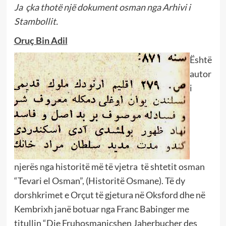
Ja
çka thotë një dokument osman nga Arhivi i
Stambollit.
Oru
ç
Bin Adil
Është
autor
i
njerës nga historitë më të vjetra të shtetit osman
“Tevari el Osman”, (Historitë Osmane). Të dy
dorshkrimet e Orçut të gjetura në Oksford dhe në
Kembrixh janë botuar nga Franc Babinger me
titullin “Die Fruhosmanicshen Jaherbucher des