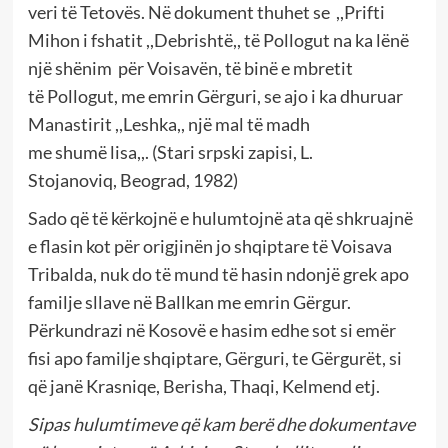
veri të Tetovës. Në dokument thuhet
se ,,Prifti
Mihon i fshatit
,,Debrishtë,,
të Pollogut na ka lënë
një shënim për
Voi
savën, të binë e mbretit
të
P
ollogut,
me emrin
Gërguri, se ajo i ka dhuruar
Manastirit
,,Leshka,,
një
mal
të madh
me
shumë
lisa,,.
(
Stari srpski zapisi,
L.
Stojanoviq,
Beograd
, 1982
)
Sado që të kërkojnë e hulumtojnë ata që shkruajnë
e flasin kot për origjinën jo shqiptare të Voisava
Tribalda, nuk do të mund të hasin ndonjë grek apo
familje sllave në Ballkan me emrin Gërgur.
Përkundrazi në Kosovë e hasim edhe sot si emër
fisi apo familje shqiptare, Gërguri, te Gërgurët, si
që janë Krasniqe, Berisha, Thaqi, Kelmend etj.
Sipas
hulumtimeve që kam berë
dhe
dokumentave