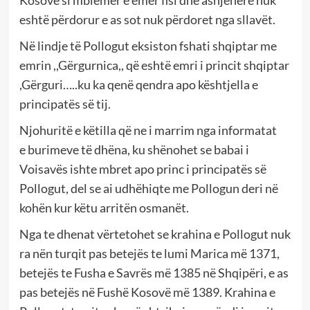
Kosovë si mbiemër e emër fisi dhe asnjëherë nuk
eshtë përdorur e as sot nuk përdoret nga sllavët.
Në lindje të Pollogut eksiston fshati shqiptar me
emrin ,,Gërgurnica,, që eshtë emri i princit shqiptar
,Gërguri…..ku ka qenë qendra apo kështjella e
principatës së tij.
Njohuritë e këtilla
që
ne i
marrim nga informatat
e
burimeve të dhëna, ku shënohet se babai i
V
oi
savës ishte mbret apo princ i principatës së
Pollogut
, del se
ai udhëhiqte me Pollogun
deri në
kohën kur këtu arritën osmanët.
Nga te dhenat vërtetohet se krahina e Pollogut nuk
ra nën turqit pas betejës te lumi Marica më 1371,
betejës te Fusha e Savrës më 1385 në Shqipëri, e as
pas betejës në Fushë Kosovë më 1389. Krahina e