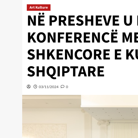
Art Kulture
NË PRESHEVE U
KONFERENCË ME
SHKENCORE E 
SHQIPTARE
03/11/2024
0