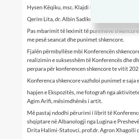
Hysen Këqiku, msc. Klajdi Lulollari, mr.Murat A
Qerim Lita, dr. Albin Sadiku, Xhemaledin Salihu
Pas mbarimit të leximit të punimeve shkencore 
me pesë seancat dhe punimet shkencore.
Fjalën përmbyllëse mbi Konferencën shkencore e
realizimin e suksesshëm të Konferencës dhe dh
perpara për konferencen shkencore te vitit 20
Konferenca shkencore vazhdoi punimet e saja e
hapjen e Ekspozitës, me fotografi nga aktivitet
Agim Arifi, mësimdhënës i artit.
Më pastaj ndodhi përurimi i librit të Konferenc
shqiptare në Albanologji nga Lugina e Preshevës d
Drita Halimi-Statovci, prof.dr. Agron Xhagolli 