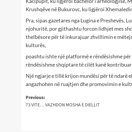
Kacipupit, ku ligjëroi bachelor i arheologjisë, 
Krushqëve në Bukurovc, ku ligjëroi Xhemaledin
Pra, sipas gazetares nga Lugina e Preshevës, Lum
njohuritë, por gjithashtu forcon lidhjet mes sh
thelbësore për të inkurajuar zhvillimin e mëtej
kulturës,
poashtu ishte një platformë e rëndësishme për 
rëndësishme shqiptare të cilët kanë kontribuar 
Një ngjarje e tillë krijon mundësi për të ndarë 
angazhohen në ruajtjen dhe promovimin e kultu
Post
Previous:
73 VITE… VAZHDON MOSHA E DIELLIT
navigation