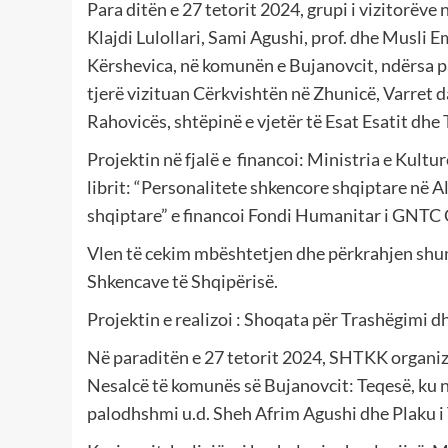
Para ditën e 27 tetorit 2024, grupi i vizitorëv
Klajdi Lulollari, Sami Agushi, prof. dhe Musli 
Kërshevica, në komunën e Bujanovcit, ndërsa pa
tjerë vizituan Cërkvishtën në Zhunicë, Varret 
Rahovicës, shtëpinë e vjetër të Esat Esatit dhe
Projektin në fjalë e financoi: Ministria e Kultu
librit: “Personalitete shkencore shqiptare në A
shqiptare” e financoi Fondi Humanitar i GNTC 
Vlen të cekim mbështetjen dhe përkrahjen shu
Shkencave të Shqipërisë.
Projektin e realizoi : Shoqata për Trashëgimi d
Në paraditën e 27 tetorit 2024, SHTKK organizo
Nesalcë të komunës së Bujanovcit: Teqesë, ku na
palodhshmi u.d. Sheh Afrim Agushi dhe Plaku i