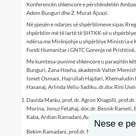
Konferencën shkencore e përshëndetën Ambasa
Adem Bunguri dhe Z. Murat Ajvazi.
Në pjesën e ndarjes së shpërblimeve sipas Rre
shpërblim më të lartë të SHTKK-së u shpërbl
ndërsa me Mirënjohje u shpërblye Ministria e K
Fondi Humanitar i GNTC Gorenje në Prishtinë, 
Me kumtesa-punime shkencore u paraqitën këta
Bunguri, Zana Hoxha, akademik Valter Memisha,
Ismet Osmani, Hajrullah Hajdari, Xhemaludin Idr
Hasanaj, Arlinda Veliu-Sadiku, dr.doc Rini Usei
Davida Marku, prof. dr. Agron Xhagolli, prof.dr.
Morina, Jonuz Fetahaj, doc.dr. Besnik Rameti,
Kaba, Ardian Ramadani,Avni Dehari,
Nese e pel
Bekim Ramadani, prof.dr. Mustafa Ibrahimi, Isa