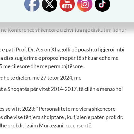
jvazi, mr. sc Ali Sadiku, Rahim Azemi,
.
në Konferencë shkencore u zhvillua një diskutim lidhur
 pati Prof. Dr. Agron Xhagolli që poashtu ligjeroi mbi
a disa sugjerime e propozime për të shkuar edhe me
25 me cilesore dhe me permbajtësore..
dhe të dielën, më 27 tetor 2024, me
et e Shoqatës për vitet 2014-2017, të cilën e menaxhoi
ës së vitit 2023: “Personalitete me vlera shkencore
he vise të tjera shqiptare”, ku fjalen e patën prof. dr.
dhe prof.dr. Izaim Murtezani, recensentë.