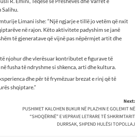
Musli R. Emini, Teqesë së Preshevës dhe Varret e
 Salihu.
turije Limani ishe: “Një ngjarje e tillë jo vetëm që nxit
qiptarëve në rajon. Këto aktivitete padyshim se janë
shëm të gjeneratave që vijnë pas nëpërmjet artit dhe
të njohur dhe vlerësuar kontributet e figurave të
në fusha të ndryshme si shkenca, arti dhe kultura.
eksperienca dhe për të frymëzuar brezat e rinj që të
rës shqiptare.”
Next:
PUSHIMET KALOHEN BUKUR NË PLAZHIN E GOLEMIT NË
“SHOQËRINË” E VEPRAVE LETRARE TË SHKRIMTARIT
DURRSAK, SHPEND HULËSI TOPOLLAJ