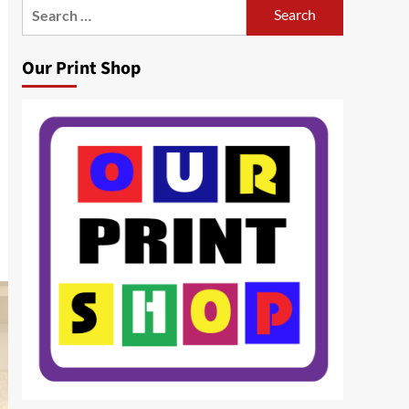
Search
for:
Our Print Shop