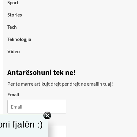
Sport
Stories
Tech
Teknologjia
Video
Antarësohuni tek ne!
Per te marre artikujt drejt per drejt ne emailin tuaj!
Email
City
i fjalën :)