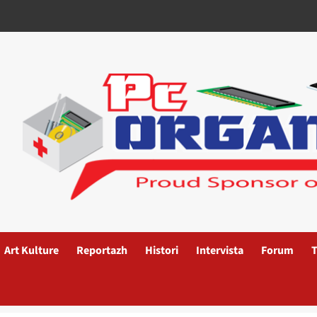
Art Kulture
Reportazh
Histori
Intervista
Forum
T