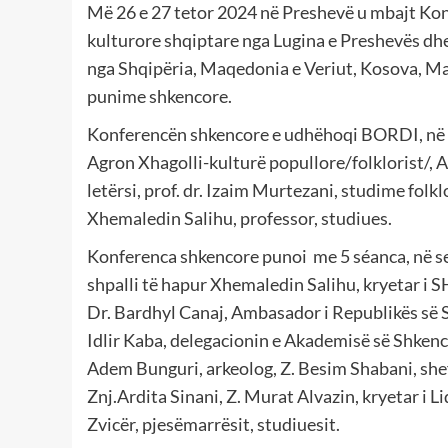
Më 26 e 27 tetor 2024 në Preshevë u mbajt Kon
kulturore shqiptare nga Lugina e Preshevës dhe
nga Shqipëria, Maqedonia e Veriut, Kosova, Ma
punime shkencore.
Konferencën shkencore e udhëhoqi BORDI, në pë
Agron Xhagolli-kulturë popullore/folklorist/, 
letërsi, prof. dr. Izaim Murtezani, studime fol
Xhemaledin Salihu, professor, studiues.
Konferenca shkencore punoi me 5 séanca, në s
shpalli të hapur Xhemaledin Salihu, kryetar i S
Dr. Bardhyl Canaj, Ambasador i Republikës së 
Idlir Kaba, delegacionin e Akademisë së Shkenc
Adem Bunguri, arkeolog, Z. Besim Shabani, shef
Znj.Ardita Sinani, Z. Murat Alvazin, kryetar i L
Zvicër, pjesëmarrësit, studiuesit.