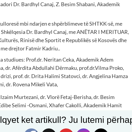
dori Dr. Bardhyl Canaj, Z. Besim Shabani, Akademik
gulloresë mbi ndarjen e shpërblimeve të SHTKK-së, me
ye Shkëlqesia Dr. Bardhyl Canaj, me ANËTAR I MERITUAR,
ulturës, Rinisë dhe Sportit e Republikës së Kosovës dhe
me drejtor Fatmir Kadriu..
 studiues: Prof.dr. Neritan Ceka, Akademik Adem
 dr. Afërdita Abdullahi Dërmaku, prof.dr.Vilma Proko,
izi, prof. dr. Drita Halimi Statovci, dr. Angjelina Hamza
ni, dr. Rovena Mikeli Vata,
 Izaim Murtezani, dr. Vlorë Fetaj-Berisha, dr. Besim
 Edibe Selimi -Osmani, Xhafer Cakolli, Akademik Hamit
qyet ket artikull? Ju lutemi përhapn
met Bakiu, prof. dr. Minir Ademi,