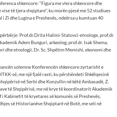
ferenca shkencore: “Figura me vlera shkencore dhe
 vise të tjera shqiptare”, ku morën pjesë me 52 studiues
l i Zi dhe Lugina e Preshevës, ndeërsa u kumtuan 40
rbërje: Prof.dr.Drita Halimi-Statovci-etnologe, prof.dr.
Akademik Adem Bunguri, arkeolog, prof.dr. Isak Shema,
klori dhe etnologji, Dr. Sc. Shpëtim Memishi, ekonomi dhe
eancën solemne Konferencën shkencore zyrtarisht e
HTKK-së, me një fjalë rasti, ku përshëndeti Shkëlqesinë
Shqipërisë në Serbi dhe Konzullin në këtë Ambasadë, Z.
ave të Shqipërisë, me në krye të koordinatorit Akademik
 i Kabinetit të kryetares së komunës së Preshevës,
idhjes së Historianëve Shqiptarë në Botë, me seli në