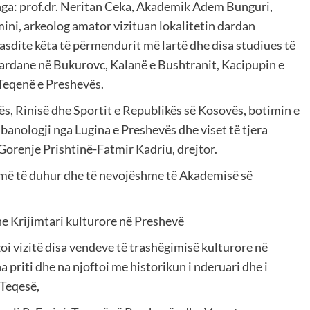
e nga: prof.dr. Neritan Ceka, Akademik Adem Bunguri,
Emini, arkeolog amator vizituan lokalitetin dardan
sdite këta të përmendurit më lartë dhe disa studiues të
dardane në Bukurovc, Kalanë e Bushtranit, Kacipupin e
 Teqenë e Preshevës.
rës, Rinisë dhe Sportit e Republikës së Kosovës, botimin e
lbanologji nga Lugina e Preshevës dhe viset të tjera
Gorenje Prishtinë-Fatmir Kadriu, drejtor.
më të duhur dhe të nevojëshme të Akademisë së
he Krijimtari kulturore në Preshevë
i vizitë disa vendeve të trashëgimisë kulturore në
 priti dhe na njoftoi me historikun i nderuari dhe i
 Teqesë,