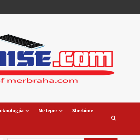
eknologjia
Me teper
Sherbime