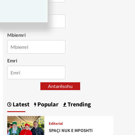
Country
Mbiemri
Emri
Antarësohu
Latest
Popular
Trending
Editorial
SPAÇI NUK E MPOSHTI