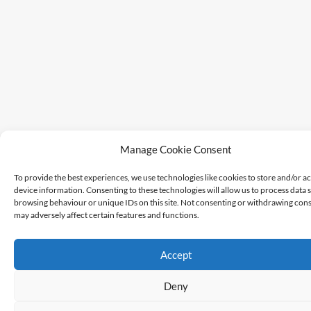
Manage Cookie Consent
To provide the best experiences, we use technologies like cookies to store and/or a
device information. Consenting to these technologies will allow us to process data 
browsing behaviour or unique IDs on this site. Not consenting or withdrawing cons
may adversely affect certain features and functions.
Accept
Deny