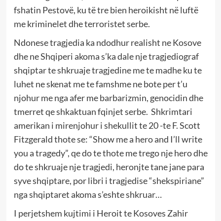
fshatin Pestovë, ku të tre bien heroikisht në luftë
me kriminelet dhe terroristet serbe.
Ndonese tragjedia ka ndodhur realisht ne Kosove
dhe ne Shqiperi akoma s’ka dale nje tragjediograf
shqiptar te shkruaje tragjedine me te madhe ku te
luhet ne skenat me te famshme ne bote per t’u
njohur me nga afer me barbarizmin, genocidin dhe
tmerret qe shkaktuan fqinjet serbe. Shkrimtari
amerikan i mirenjohur i shekullit te 20 -te F. Scott
Fitzgerald thote se: “Show me a hero and I’ll write
you a tragedy”, qe do te thote me trego nje hero dhe
do te shkruaje nje tragjedi, heronjte tane jane para
syve shqiptare, por libri i tragjedise “shekspiriane”
nga shqiptaret akoma s’eshte shkruar…
I perjetshem kujtimi i Heroit te Kosoves Zahir