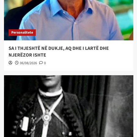
Personalitete
SA I THJESHTË NË DUKJE, AQ DHE I LARTË DHE
NJERËZOR ISHTE
06/08/2026
0