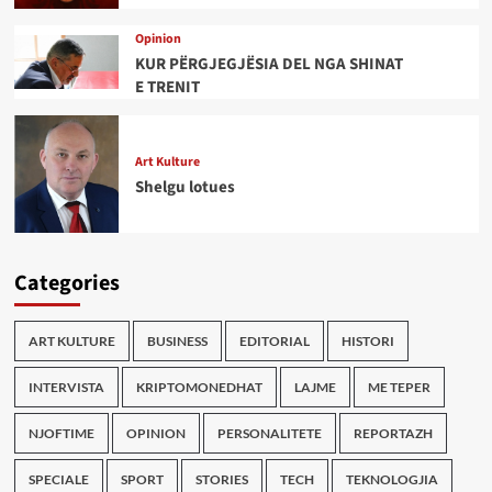
Opinion
KUR PËRGJEGJËSIA DEL NGA SHINAT
E TRENIT
Art Kulture
Shelgu lotues
Categories
ART KULTURE
BUSINESS
EDITORIAL
HISTORI
INTERVISTA
KRIPTOMONEDHAT
LAJME
ME TEPER
NJOFTIME
OPINION
PERSONALITETE
REPORTAZH
SPECIALE
SPORT
STORIES
TECH
TEKNOLOGJIA