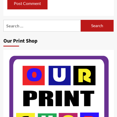
Search
for:
Our Print Shop