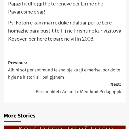
Pajazitit dhe gjithe te reneve per Lirine dhe
Pavaresine e saj!
Ps: Foton e kam marre duke ndaluar per te bere
homazhe para bustit te Tij ne Prishtine kur vizitova
Kosoven per here te pare ne vitin 2008.
Post
Previous:
Albini sot per sot mund te shaloje kuajt e merise, por do te
navigation
hyje ne histori si i paligjshem
Next:
Personalitet i Arsimit e Mendimit Pedagogjik
More Stories