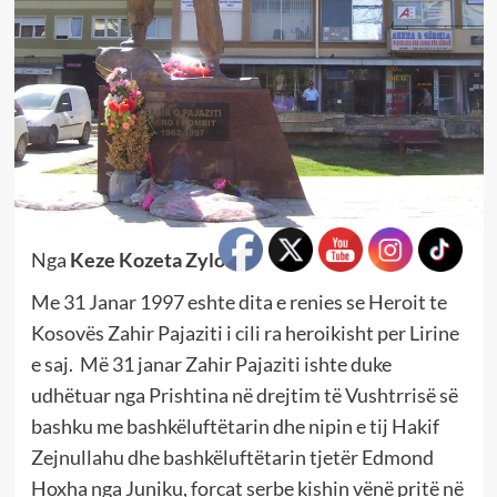
Nga
Keze Kozeta Zylo
Me 31 Janar 1997 eshte dita e renies se Heroit te
Kosovës Zahir Pajaziti i cili ra heroikisht per Lirine
e saj. Më 31 janar Zahir Pajaziti ishte duke
udhëtuar nga Prishtina në drejtim të Vushtrrisë së
bashku me bashkëluftëtarin dhe nipin e tij Hakif
Zejnullahu dhe bashkëluftëtarin tjetër Edmond
Hoxha nga Juniku, forcat serbe kishin vënë pritë në