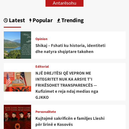
Antarësohu
Latest
Popular
Trending
Opinion
Shikaj – Fshati ku historia, identiteti
dhe natyra shqiptare takohen
Editorial
NJË DREJTËSI QË VEPRON ME
INTEGRITET NUK KA ARSYE T’I
FRIKËSOHET TRANSPARENCËS —
Kufizimet e reja ndaj medias nga
GJKKO
Personalitete
Kujtojmë sakrificën e familjes Lleshi
për lirinë e Kosovës