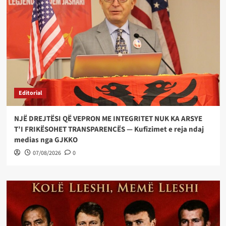
Editorial
NJË DREJTËSI QË VEPRON ME INTEGRITET NUK KA ARSYE
T’I FRIKËSOHET TRANSPARENCËS — Kufizimet e reja ndaj
medias nga GJKKO
07/08/2026
0