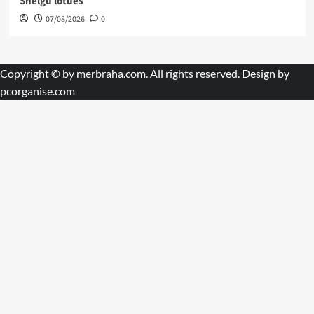
Shelgu lotues
07/08/2026
0
Copyright © by
merbraha.com
. All rights reserved. Design by
pcorganise.com