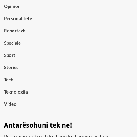
Opinion
Personalitete
Reportazh
Speciale
Sport
Stories
Tech
Teknologjia
Video
Antarësohuni tek ne!
Per te marre artikujt drejt per drejt ne emailin tuaj!