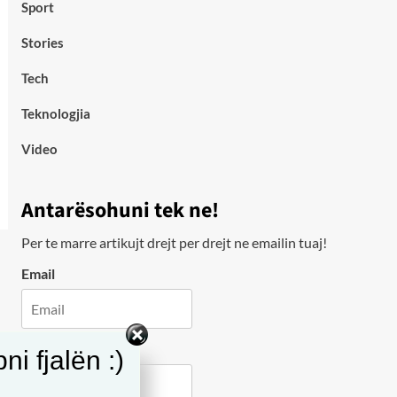
Sport
Stories
Tech
Teknologjia
Video
Antarësohuni tek ne!
Per te marre artikujt drejt per drejt ne emailin tuaj!
Email
City
i fjalën :)