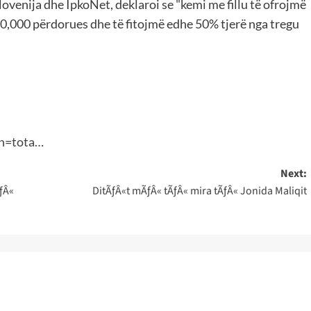
ovenija dhe IpkoNet, deklaroi se "kemi me fillu të ofrojmë
00,000 përdorues dhe të fitojmë edhe 50% tjerë nga tregu
on=tota…
Next:
ƒÂ«
DitÃƒÂ«t mÃƒÂ« tÃƒÂ« mira tÃƒÂ« Jonida Maliqit