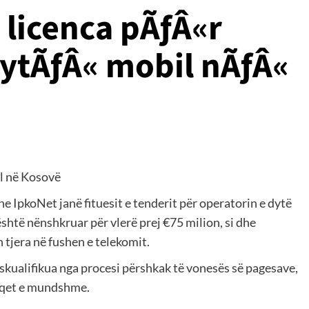
licenca pÃƒÂ«r
dytÃƒÂ« mobil nÃƒÂ«
il në Kosovë
e IpkoNet janë fituesit e tenderit për operatorin e dytë
shtë nënshkruar për vlerë prej €75 milion, si dhe
tjera në fushen e telekomit.
 diskualifikua nga procesi përshkak të vonesës së pagesave,
gjyqet e mundshme.