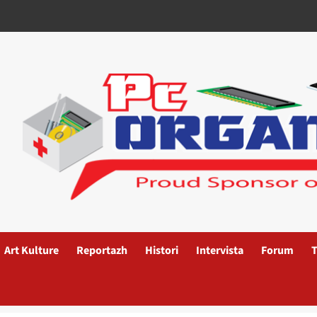
Art Kulture
Reportazh
Histori
Intervista
Forum
T