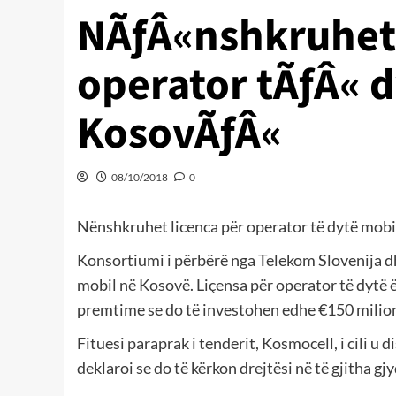
NÃƒÂ«nshkruhet 
operator tÃƒÂ« 
KosovÃƒÂ«
08/10/2018
0
Nënshkruhet licenca për operator të dytë mob
Konsortiumi i përbërë nga Telekom Slovenija dh
mobil në Kosovë. Liçensa për operator të dytë ë
premtime se do të investohen edhe €150 milion 
Fituesi paraprak i tenderit, Kosmocell, i cili u
deklaroi se do të kërkon drejtësi në të gjitha 