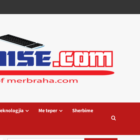
eknologjia
Me teper
Sherbime