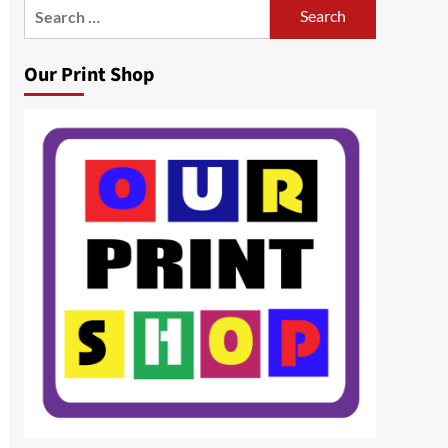
Search
for:
Our Print Shop