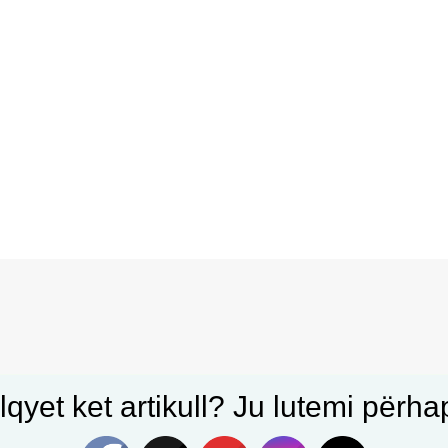
qyet ket artikull? Ju lutemi përhapn