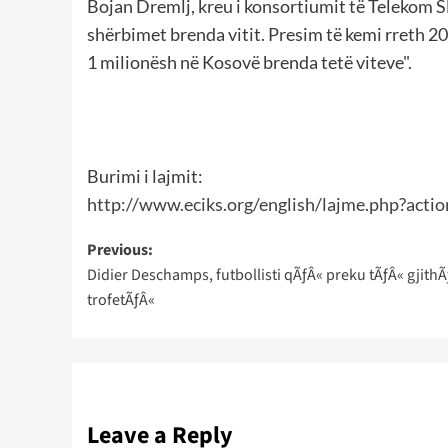
Bojan Dremlj, kreu i konsortiumit të Telekom Sl
shërbimet brenda vitit. Presim të kemi rreth 2
1 milionësh në Kosovë brenda tetë viteve".
Burimi i lajmit:
http://www.eciks.org/english/lajme.php?acti
Post
Previous:
Didier Deschamps, futbollisti qÃƒÂ« preku tÃƒÂ« gjithÃ
navigation
trofetÃƒÂ«
Leave a Reply