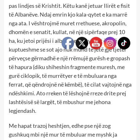
pas lindjes së Krishtit. Këtu kanë jetuar Ilirët e fisit
të Albanëve. Ndaj emrin kjo kala-qytet e ka marrë
nga ata. I vështrojmë muret rrethuese, akropolin,
dhomën e senatit, kullat, në një sipërfaqe prej 10
ha, ku jetoi prijësi i albanëve. Natyrisht është e
kuptueshme se sot ajo nuk mund të jetë gjë tjetër
përveçse gërmadhë e një rrëmujë gurësh e gropash
të hapura (diku shiheshin fragmente muresh, me
gurë ciklopik, të murrëtyer e të mbuluara nga
ferrat, që qëndrojnë në këmbë), të cilat vajtojnë nga
ndëshkimi. Ato rreken të lëshojnë rreze drite prej
lashtësisë së largët, të mbushur me jehona
legjendash.
Me hapat trazoj heshtjen, edhe pse një zog
gushkuq mbi një mur të mbuluar me myshk ja