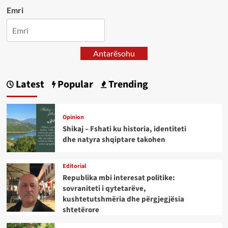
Emri
Antarësohu
Latest
Popular
Trending
Opinion
Shikaj – Fshati ku historia, identiteti
dhe natyra shqiptare takohen
Editorial
Republika mbi interesat politike:
sovraniteti i qytetarëve,
kushtetutshmëria dhe përgjegjësia
shtetërore