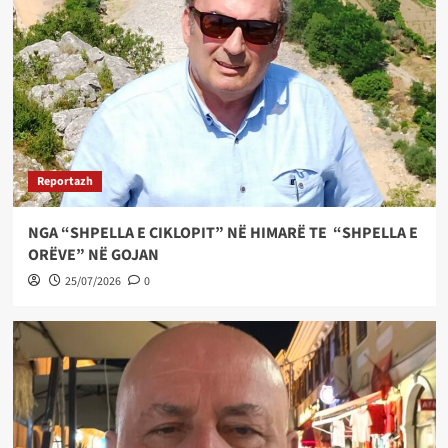
Reportazh
NGA “SHPELLA E CIKLOPIT” NË HIMARË TE “SHPELLA E
ORËVE” NË GOJAN
25/07/2026
0