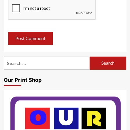
Search
for:
Our Print Shop