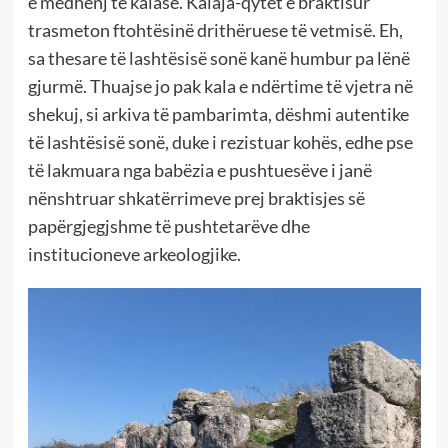
e mëdhenj të kalasë. Kalaja-qytet e braktisur
trasmeton ftohtësinë drithëruese të vetmisë. Eh,
sa thesare të lashtësisë sonë kanë humbur pa lënë
gjurmë. Thuajse jo pak kala e ndërtime të vjetra në
shekuj, si arkiva të pambarimta, dëshmi autentike
të lashtësisë sonë, duke i rezistuar kohës, edhe pse
të lakmuara nga babëzia e pushtuesëve i janë
nënshtruar shkatërrimeve prej braktisjes së
papërgjegjshme të pushtetarëve dhe
institucioneve arkeologjike.