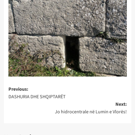
Post
Previous:
DASHURIA DHE SHQIPTARËT
navigation
Next:
Jo hidrocentrale në Lumin e Vlorës!