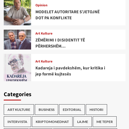
Opinion
MODELET AUTORITARE S’JETOJNË
DOT PA KONFLIKTE
Art Kulture
ZËMËRIMI I DISIDENTIT TË
PËRHERSHËM…
Art Kulture
Kadareja i pavdekshëm, kur kritika i
jep formë kujtesës
Categories
ART KULTURE
BUSINESS
EDITORIAL
HISTORI
INTERVISTA
KRIPTOMONEDHAT
LAJME
ME TEPER