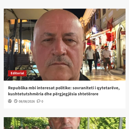
Editorial
Republika mbi interesat politike: sovraniteti i qytetarëve,
kushtetutshmëria dhe përgjegjësia shtetërore
08/08/2026
0