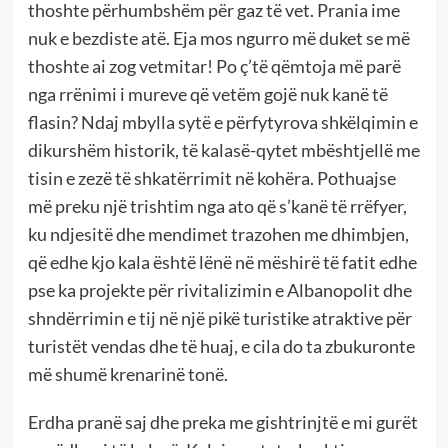
thoshte përhumbshëm për gaz të vet. Prania ime
nuk e bezdiste atë. Eja mos ngurro më duket se më
thoshte ai zog vetmitar! Po ç’të qëmtoja më parë
nga rrënimi i mureve që vetëm gojë nuk kanë të
flasin? Ndaj mbylla sytë e përfytyrova shkëlqimin e
dikurshëm historik, të kalasë-qytet mbështjellë me
tisin e zezë të shkatërrimit në kohëra. Pothuajse
më preku një trishtim nga ato që s’kanë të rrëfyer,
ku ndjesitë dhe mendimet trazohen me dhimbjen,
që edhe kjo kala është lënë në mëshirë të fatit edhe
pse ka projekte për rivitalizimin e Albanopolit dhe
shndërrimin e tij në një pikë turistike atraktive për
turistët vendas dhe të huaj, e cila do ta zbukuronte
më shumë krenarinë tonë.
Erdha pranë saj dhe preka me gishtrinjtë e mi gurët