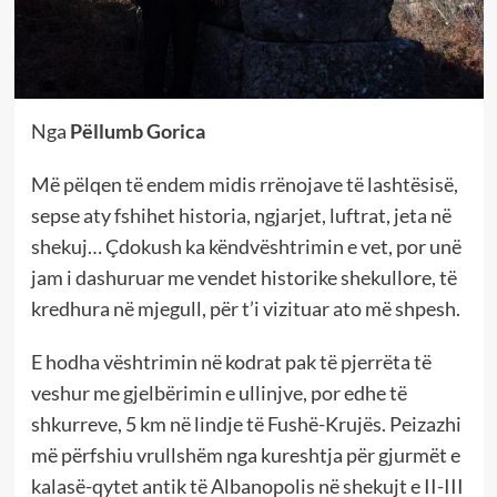
Nga
Pëllumb Gorica
Më pëlqen të endem midis rrënojave të lashtësisë,
sepse aty fshihet historia, ngjarjet, luftrat, jeta në
shekuj… Çdokush ka këndvështrimin e vet, por unë
jam i dashuruar me vendet historike shekullore, të
kredhura në mjegull, për t’i vizituar ato më shpesh.
E hodha vështrimin në kodrat pak të pjerrëta të
veshur me gjelbërimin e ullinjve, por edhe të
shkurreve, 5 km në lindje të Fushë-Krujës. Peizazhi
më përfshiu vrullshëm nga kureshtja për gjurmët e
kalasë-qytet antik të Albanopolis në shekujt e II-III