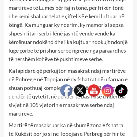
martirëve të Lumës për fajin tonë, për frikën tonë
dhe kemi shaluar telat e çiftelisë e kemi luftuar në
këngë. Ka munguar ky nderim, ky memorial sepse
shpesh litari serb i lënë jashtë vende vende ka
kërcënuar ndokënd dhe i ka kujtuar ndokujt ndonjë
lugë çorbe të prishur serbe ngrënë nga paraardhës
të hershëm kohëve të pushtimeve serbe.
Ka lapidarë që përkujton masakrat ndaj martirëve
në Pobreg e në Topojan në dy fshatrat që u faruan e
shuan pothuaj komplet në vjeshtë 1913, por në
qendër të qytetit, në qendër të bashkisë u ndërtua
sivjet në 105 vjetorin e masakrave serbe ndaj
martirëve.
Martirë të masakruar ka në shumë zona e fshatra
të Kukësit por jo si në Topojan e Përbreg për hir të