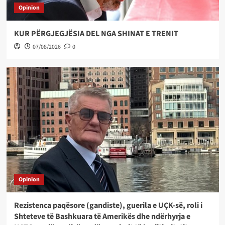
Opinion
KUR PËRGJEGJËSIA DEL NGA SHINAT E TRENIT
07/08/2026
0
Opinion
Rezistenca paqësore (gandiste), guerila e UÇK-së, roli i
Shteteve të Bashkuara të Amerikës dhe ndërhyrja e