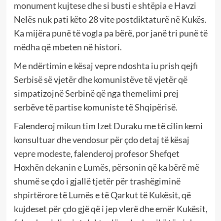
monument kujtese dhe si busti e shtëpia e Havzi
Nelës nuk pati këto 28 vite postdiktaturë në Kukës.
Ka mijëra punë të vogla pa bërë, por janë tri punë të
mëdha që mbeten në histori.
Me ndërtimin e kësaj vepre ndoshta iu prish qejfi
Serbisë së vjetër dhe komunistëve të vjetër që
simpatizojnë Serbinë që nga themelimi prej
serbëve të partise komuniste të Shqipërisë.
Falenderoj mikun tim Izet Duraku me të cilin kemi
konsultuar dhe vendosur për çdo detaj të kësaj
vepre modeste, falenderoj profesor Shefqet
Hoxhën dekanin e Lumës, përsonin që ka bërë më
shumë se çdo i gjallë tjetër për trashëgiminë
shpirtërore të Lumës e të Qarkut të Kukësit, që
kujdeset për çdo gjë që i jep vlerë dhe emër Kukësit,