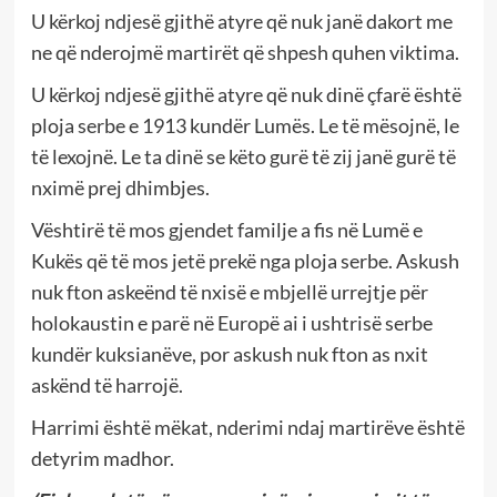
U kërkoj ndjesë gjithë atyre që nuk janë dakort me
ne që nderojmë martirët që shpesh quhen viktima.
U kërkoj ndjesë gjithë atyre që nuk dinë çfarë është
ploja serbe e 1913 kundër Lumës. Le të mësojnë, le
të lexojnë. Le ta dinë se këto gurë të zij janë gurë të
nximë prej dhimbjes.
Vështirë të mos gjendet familje a fis në Lumë e
Kukës që të mos jetë prekë nga ploja serbe. Askush
nuk fton askeënd të nxisë e mbjellë urrejtje për
holokaustin e parë në Europë ai i ushtrisë serbe
kundër kuksianëve, por askush nuk fton as nxit
askënd të harrojë.
Harrimi është mëkat, nderimi ndaj martirëve është
detyrim madhor.