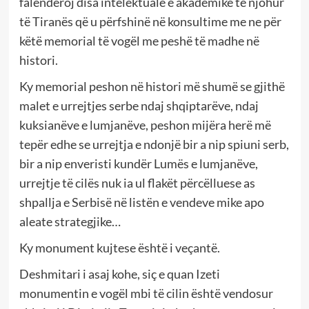
falenderoj disa intelektualë e akademikë të njohur
të Tiranës që u përfshinë në konsultime me ne për
këtë memorial të vogël me peshë të madhe në
histori.
Ky memorial peshon në histori më shumë se gjithë
malet e urrejtjes serbe ndaj shqiptarëve, ndaj
kuksianëve e lumjanëve, peshon mijëra herë më
tepër edhe se urrejtja e ndonjë bir a nip spiuni serb,
bir a nip enveristi kundër Lumës e lumjanëve,
urrejtje të cilës nuk ia ul flakët përcëlluese as
shpallja e Serbisë në listën e vendeve mike apo
aleate strategjike…
Ky monument kujtese është i veçantë.
Deshmitari i asaj kohe, siç e quan Izeti
monumentin e vogël mbi të cilin është vendosur