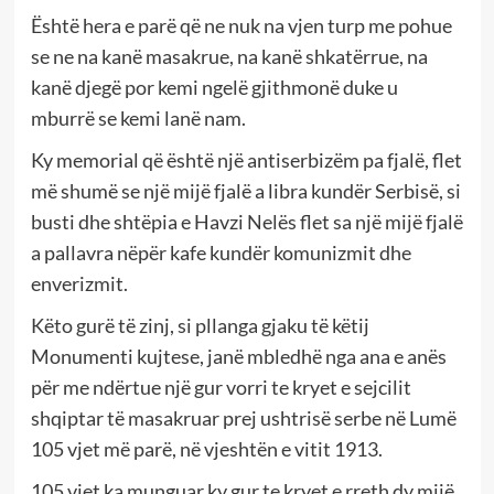
Është hera e parë që ne nuk na vjen turp me pohue
se ne na kanë masakrue, na kanë shkatërrue, na
kanë djegë por kemi ngelë gjithmonë duke u
mburrë se kemi lanë nam.
Ky memorial që është një antiserbizëm pa fjalë, flet
më shumë se një mijë fjalë a libra kundër Serbisë, si
busti dhe shtëpia e Havzi Nelës flet sa një mijë fjalë
a pallavra nëpër kafe kundër komunizmit dhe
enverizmit.
Këto gurë të zinj, si pllanga gjaku të këtij
Monumenti kujtese, janë mbledhë nga ana e anës
për me ndërtue një gur vorri te kryet e sejcilit
shqiptar të masakruar prej ushtrisë serbe në Lumë
105 vjet më parë, në vjeshtën e vitit 1913.
105 vjet ka munguar ky gur te kryet e rreth dy mijë