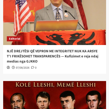
Editorial
NJË DREJTËSI QË VEPRON ME INTEGRITET NUK KA ARSYE
T’I FRIKËSOHET TRANSPARENCËS — Kufizimet e reja ndaj
medias nga GJKKO
07/08/2026
0