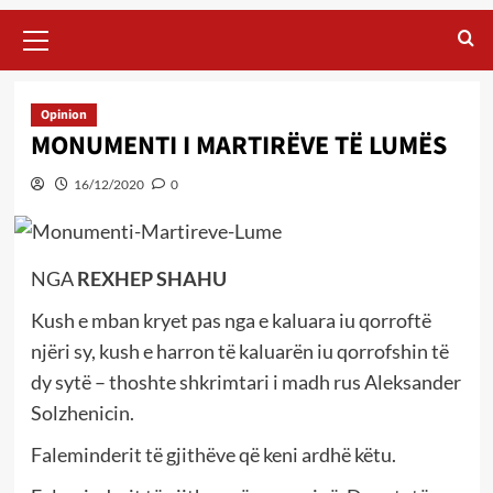
Primary
Menu
Opinion
MONUMENTI I MARTIRËVE TË LUMËS
16/12/2020
0
NGA
REXHEP SHAHU
Kush e mban kryet pas nga e kaluara iu qorroftë
njëri sy, kush e harron të kaluarën iu qorrofshin të
dy sytë – thoshte shkrimtari i madh rus Aleksander
Solzhenicin.
Faleminderit të gjithëve që keni ardhë këtu.