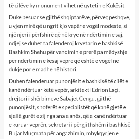
të cilëve ky monument vihet në qytetin e Kukësit.
Duke besuar se gjithë shqiptarëve, përveç peshqve,
u vjen mirë që u ngrit kjo vepër e vogël modeste, si
një njeri i përfshirë që në krye në ndërtimin e saj,
ndjej se duhet ta falenderoj kryetarin e bashkisë
Bashkim Shehu për vendimin e prerë pa mëdyshje
për ndërtimin e kesaj vepre që është e vogël në
dukje por e madhe në histori.
Duhen falenderuar punonjësit e bashkisë të cilët e
kanë ndërtuar këtë vepër, arkitekti Edrion Laçi,
drejtori i shërbimeve Sabajet Cengu, gjithë
punonjësit, shoferët e specialistët që kanë gjetë e
sjellë gurët e zij nga ana e anës, që e kanë ndërtuar
e kuruar veprën, sekretari i përgjithshëm i bashkisë
Bujar Muçmata për angazhimin, mbykqyrjen e