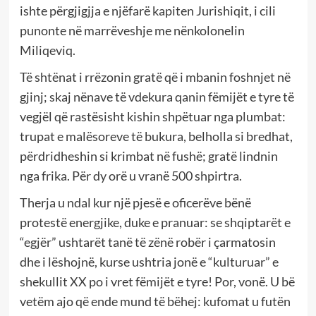
ishte përgjigjja e njëfarë kapiten Jurishiqit, i cili
punonte në marrëveshje me nënkolonelin
Miliqeviq.
Të shtënat i rrëzonin gratë që i mbanin foshnjet në
gjinj; skaj nënave të vdekura qanin fëmijët e tyre të
vegjël që rastësisht kishin shpëtuar nga plumbat:
trupat e malësoreve të bukura, belholla si bredhat,
përdridheshin si krimbat në fushë; gratë lindnin
nga frika. Për dy orë u vranë 500 shpirtra.
Therja u ndal kur një pjesë e oficerëve bënë
protestë energjike, duke e pranuar: se shqiptarët e
“egjër” ushtarët tanë të zënë robër i çarmatosin
dhe i lëshojnë, kurse ushtria jonë e “kulturuar” e
shekullit XX po i vret fëmijët e tyre! Por, vonë. U bë
vetëm ajo që ende mund të bëhej: kufomat u futën