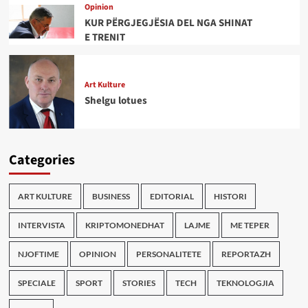
Opinion
KUR PËRGJEGJËSIA DEL NGA SHINAT
E TRENIT
Art Kulture
Shelgu lotues
Categories
ART KULTURE
BUSINESS
EDITORIAL
HISTORI
INTERVISTA
KRIPTOMONEDHAT
LAJME
ME TEPER
NJOFTIME
OPINION
PERSONALITETE
REPORTAZH
SPECIALE
SPORT
STORIES
TECH
TEKNOLOGJIA