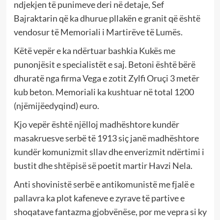
ndjekjen të punimeve deri në detaje, Sef
Bajraktarin që ka dhurue pllakën e granit që është
vendosur të Memoriali i Martirëve të Lumës.
Këtë vepër e ka ndërtuar bashkia Kukës me
punonjësit e specialistët e saj. Betoni është bërë
dhuratë nga firma Vega e zotit Zylfi Oruçi 3 metër
kub beton. Memoriali ka kushtuar në total 1200
(njëmijëedyqind) euro.
Kjo vepër është njëlloj madhështore kundër
masakruesve serbë të 1913 siç janë madhështore
kundër komunizmit sllav dhe enverizmit ndërtimi i
bustit dhe shtëpisë së poetit martir Havzi Nela.
Anti shovinistë serbë e antikomunistë me fjalë e
pallavra ka plot kafeneve e zyrave të partive e
shoqatave fantazma gjobvënëse, por me vepra si ky