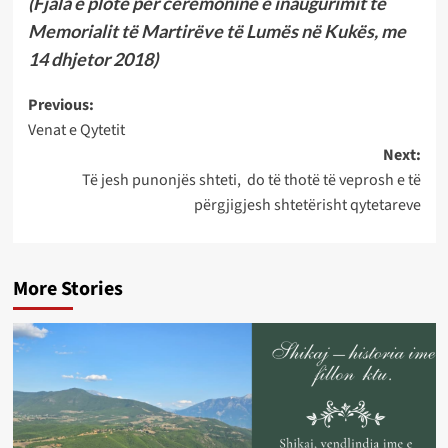
(Fjala e plotë për ceremoninë e inaugurimit të
Memorialit të Martirëve të Lumës në Kukës, me
14 dhjetor 2018)
Post
Previous:
Venat e Qytetit
navigation
Next:
Të jesh punonjës shteti, do të thotë të veprosh e të
përgjigjesh shtetërisht qytetareve
More Stories