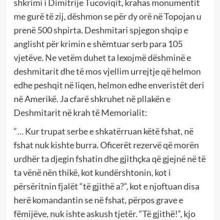
shkrimi i Dimitrije Tucoviqit, krahas monumentit
me gurë të zij, dëshmon se për dy orë në Topojan u
prenë 500 shpirta. Deshmitari spjegon shqip e
anglisht për krimin e shëmtuar serb para 105
vjetëve. Ne vetëm duhet ta lexojmë dëshminë e
deshmitarit dhe të mos vjellim urrejtje që helmon
edhe peshqit në liqen, helmon edhe enveristët deri
në Amerikë. Ja cfarë shkruhet në pllakën e
Deshmitarit në krah të Memorialit:
“… Kur trupat serbe e shkatërruan këtë fshat, në
fshat nuk kishte burra. Oficerët rezervë që morën
urdhër ta djegin fshatin dhe gjithçka që gjejnë në të
ta vënë nën thikë, kot kundërshtonin, kot i
përsëritnin fjalët “të gjithë a?”, kot e njoftuan disa
herë komandantin se në fshat, përpos grave e
fëmijëve, nuk ishte askush tjetër. “Të gjithë!”, kjo