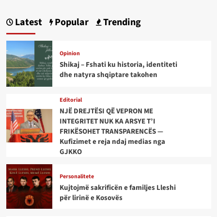
Latest
Popular
Trending
Opinion
Shikaj – Fshati ku historia, identiteti
dhe natyra shqiptare takohen
Editorial
NJË DREJTËSI QË VEPRON ME
INTEGRITET NUK KA ARSYE T’I
FRIKËSOHET TRANSPARENCËS —
Kufizimet e reja ndaj medias nga
GJKKO
Personalitete
Kujtojmë sakrificën e familjes Lleshi
për lirinë e Kosovës