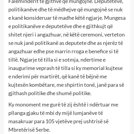
Faleminderit të gjithve që mungojnë. Deputetëve,
politikanëve dhe të mëdhejve që mungojnë se nuk
e kanë konsideruar të madhe këtë ngjarje. Mungesa
e politikanëve e deputetëve dhe e gjithkujt që
shitet njeri i angazhuar, në këtë ceremoni, verteton
se nuk janë politikanë as deputete dhe as njerëz të
angazhuar edhe pse marrin rroga e benefice si të
tillë. Ngjarje të tilla si e sotmja, ndertime e
inaugurime veprash të tilla si ky memorial kujtese
e nderimi për martirët, që kanë të bëjnë me
kujtesën kombëtare, me shpirtin tonë, janë para së
gjithash politike dhe shumë politike.
Ky monoment me gurë të zij është i ndërtuar me
pllanga gjaku të mbi dy mijë lumjanëve të
masakruar para 105 vjetëve prej ushtrisë së
Mbretërisë Serbe.