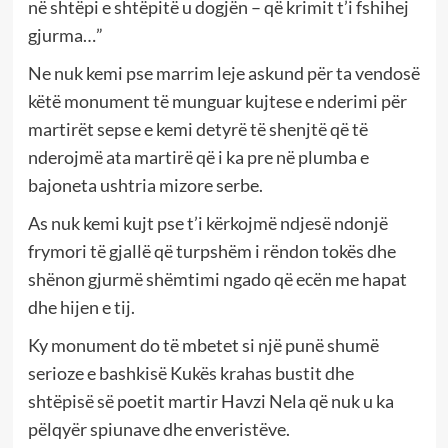
në shtëpi e shtëpitë u dogjën – që krimit t’i fshihej
gjurma…”
Ne nuk kemi pse marrim leje askund për ta vendosë
këtë monument të munguar kujtese e nderimi për
martirët sepse e kemi detyrë të shenjtë që të
nderojmë ata martirë që i ka pre në plumba e
bajoneta ushtria mizore serbe.
As nuk kemi kujt pse t’i kërkojmë ndjesë ndonjë
frymori të gjallë që turpshëm i rëndon tokës dhe
shënon gjurmë shëmtimi ngado që ecën me hapat
dhe hijen e tij.
Ky monument do të mbetet si një punë shumë
serioze e bashkisë Kukës krahas bustit dhe
shtëpisë së poetit martir Havzi Nela që nuk u ka
pëlqyër spiunave dhe enveristëve.