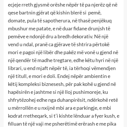
ecjeje rreth gjysmë orëshe nëpër të pa njerëz që në
qese bartnin gjërat që kishin blerë si pemë,
domate, pula të sapotherura, në thasë penjëkuq
mbushur me patate, e në duar fidane drunjsh të
pemëve e ndonjë dru a bredh dekorativ. Në një
vend u ndal, pranë ca gjërave të shtrira përtokë
mori e pagoi një libër dhe pakëz më vonë u gjend në
një qendër të madhe tregtare, edhe këtu hyri në një
librari, u end mjaft nëpër të, ia tërhoqi vëmendjen
një titull, e mori e doli. Endej nëpër ambientin e
këtij kompleksi biznesesh, për pak kohë u gjend në
hapësirën e jashtme si një lloj pushimoreje, ku
shfrytëzohej edhe nga duhanpirësit, ndërkohë retë
u mërrollën e u nxijnë mbi ara e parkingje, e mbi
kodrat rretheqark, si t’i kishte lënduar a fyer kush, e
filluan të një vaji me psherëtimë erërash e me pika