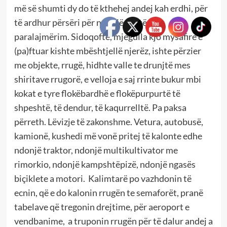
më së shumti dy do të kthehej andej kah erdhi, për
të ardhur përsëri për ndonjë vizitë, pa
paralajmërim. Sidoqoftë, mjegulla kjo mysafire e
(pa)ftuar kishte mbështjellë njerëz, ishte përzier
me objekte, rrugë, hidhte valle te drunjtë mes
shiritave rrugorë, e velloja e saj rrinte bukur mbi
kokat e tyre flokëbardhë e flokëpurpurtë të
shpeshtë, të dendur, të kaqurrelltë. Pa paksa
përreth. Lëvizje të zakonshme. Vetura, autobusë,
kamionë, kushedi më vonë pritej të kalonte edhe
ndonjë traktor, ndonjë multikultivator me
rimorkio, ndonjë kampshtëpizë, ndonjë ngasës
biçiklete a motori. Kalimtarë po vazhdonin të
ecnin, që e do kalonin rrugën te semaforët, pranë
tabelave që tregonin drejtime, për aeroport e
vendbanime, a truponin rrugën për të dalur andej a