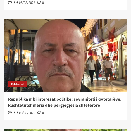
08/08/2026
0
Editorial
Republika mbi interesat politike: sovraniteti i qytetarëve,
kushtetutshmëria dhe përgjegjësia shtetërore
08/08/2026
0