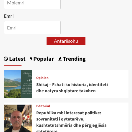
Emri
Antarësohu
Latest
Popular
Trending
Opinion
Shikaj – Fshati ku historia, identiteti
dhe natyra shqiptare takohen
Editorial
Republika mbi interesat politike:
sovraniteti i qytetarëve,
kushtetutshmëria dhe përgjegjësia
shtetërore