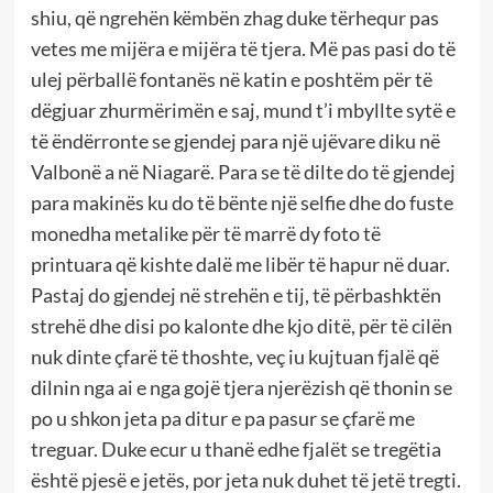
shiu, që ngrehën këmbën zhag duke tërhequr pas
vetes me mijëra e mijëra të tjera. Më pas pasi do të
ulej përballë fontanës në katin e poshtëm për të
dëgjuar zhurmërimën e saj, mund t’i mbyllte sytë e
të ëndërronte se gjendej para një ujëvare diku në
Valbonë a në Niagarë. Para se të dilte do të gjendej
para makinës ku do të bënte një selfie dhe do fuste
monedha metalike për të marrë dy foto të
printuara që kishte dalë me libër të hapur në duar.
Pastaj do gjendej në strehën e tij, të përbashktën
strehë dhe disi po kalonte dhe kjo ditë, për të cilën
nuk dinte çfarë të thoshte, veç iu kujtuan fjalë që
dilnin nga ai e nga gojë tjera njerëzish që thonin se
po u shkon jeta pa ditur e pa pasur se çfarë me
treguar. Duke ecur u thanë edhe fjalët se tregëtia
është pjesë e jetës, por jeta nuk duhet të jetë tregti.