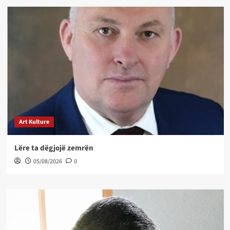
Art Kulture
Lëre ta dëgjojë zemrën
05/08/2026
0