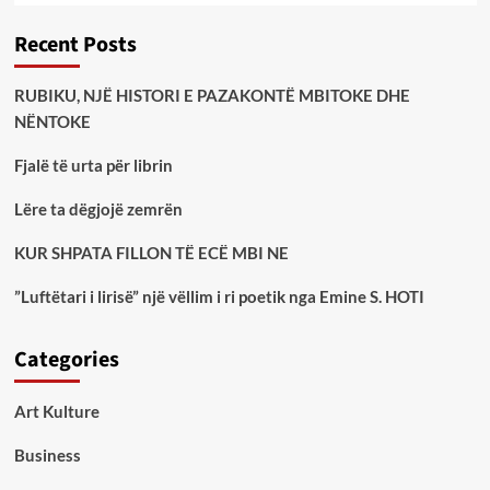
Recent Posts
RUBIKU, NJË HISTORI E PAZAKONTË MBITOKE DHE
NËNTOKE
Fjalë të urta për librin
Lëre ta dëgjojë zemrën
KUR SHPATA FILLON TË ECË MBI NE
”Luftëtari i lirisë” një vëllim i ri poetik nga Emine S. HOTI
Categories
Art Kulture
Business