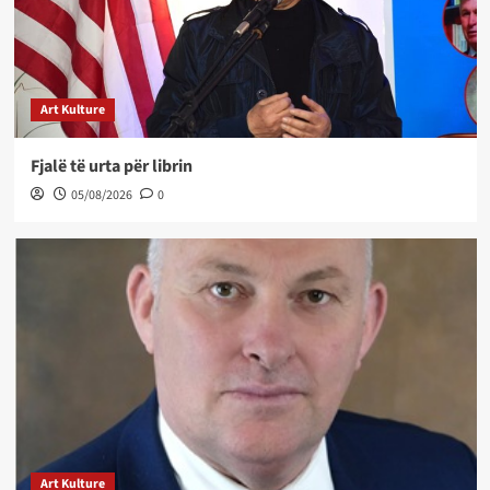
Art Kulture
Fjalë të urta për librin
05/08/2026
0
Art Kulture