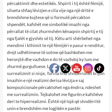
përcaktimit dhe estetikës. Shpirti i tij është fëmijë,
silueta shfaq lëvizjen e cila vije nga një dritë e
brendshme kujtese që si formulë përcakton
shpendët, kafshët me simbolikë imazhi nga
përrallat të cilat zhurmshëm kënaqnin shpirtij e tij
nga fjalët e gjyshës së tij. Këtu arti shërbehet nga
mendimi i kthimit te një fëmijëri e pasur e renditur,
drejt udhëtimeve të sotme që bashkohen me
heronjtë dhe vazhdon e do të vazhdoj ky lum me
zhurmë gurgulluese. Lundrimi vazhdon drejt
surrealizmit si nisje, forma lind shndërrohet krijon
imazhin e një realizmi derisa lëvizja e saj
kompozicionale përcaktohet nga ëndrra, ndeshet
me surrealizmin. Tejkalohet me figurën e kafshëve
deri te hiperrealizmi. Është një lojë që shndërritë
unin e brendshëm me logjikën e pastër.