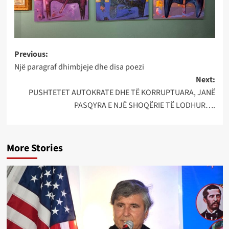
Post
Previous:
Një paragraf dhimbjeje dhe disa poezi
navigation
Next:
PUSHTETET AUTOKRATE DHE TË KORRUPTUARA, JANË
PASQYRA E NJË SHOQËRIE TË LODHUR….
More Stories