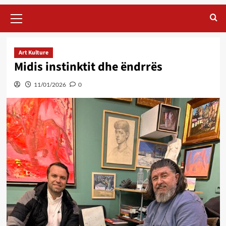
Primary
Menu
Art Kulture
Midis instinktit dhe ëndrrës
11/01/2026
0