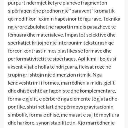
purpurt ndërmjet këtyre planeve fragmenton
sipërfaqen dhe prodhon një “paravent” kromatik
që modifikon leximin hapësinor të figurave. Teknika
ngjyrore zbulohet në raportin midis pasazheve të
lëmuara dhe materialeve. Impastot selektive dhe
spërkatjet krijojnë një interpunim teksturash që
forcon kontrastin mes plastikës së formave dhe
performativitetit të sipërfaqes. Aplikimi i bojës si
aksent vijat e holla të ndriçuara, fleksat rozë në
trupin gri shtojn një dimenzion ritmik. Nga
këndvështrimi i formës, marrëdhënia midis gjelit
dhe dhisë është antagoniste dhe komplementare,
forma e gjelit, e përbërë nga elemente të gjata dhe
pontike, shtrihet lart dhe përmbys gravitacionin
simbolik, forma e dhisë, me masat e saj të mbyllura
dhe harkore, synon stabilitetin. Kjo marrëdhënie