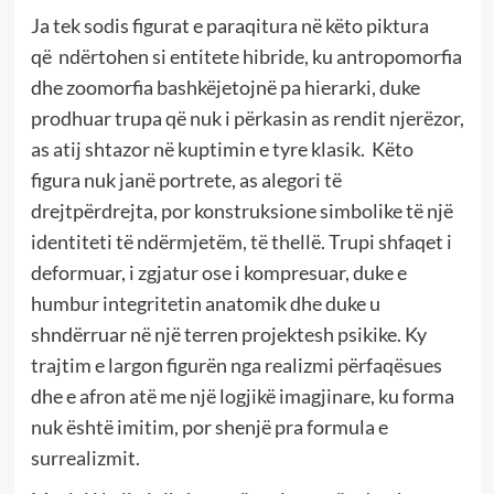
Ja tek sodis figurat e paraqitura në këto piktura
që ndërtohen si entitete hibride, ku antropomorfia
dhe zoomorfia bashkëjetojnë pa hierarki, duke
prodhuar trupa që nuk i përkasin as rendit njerëzor,
as atij shtazor në kuptimin e tyre klasik. Këto
figura nuk janë portrete, as alegori të
drejtpërdrejta, por konstruksione simbolike të një
identiteti të ndërmjetëm, të thellë. Trupi shfaqet i
deformuar, i zgjatur ose i kompresuar, duke e
humbur integritetin anatomik dhe duke u
shndërruar në një terren projektesh psikike. Ky
trajtim e largon figurën nga realizmi përfaqësues
dhe e afron atë me një logjikë imagjinare, ku forma
nuk është imitim, por shenjë pra formula e
surrealizmit.