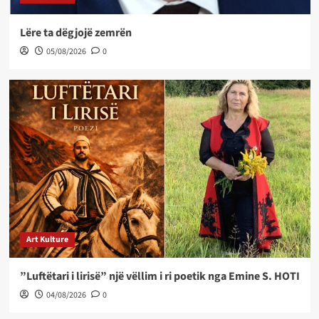
Lëre ta dëgjojë zemrën
05/08/2026
0
Art Kulture
”Luftëtari i lirisë” një vëllim i ri poetik nga Emine S. HOTI
04/08/2026
0