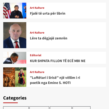
Art Kulture
Fjalë të urta për librin
Art Kulture
Lëre ta dëgjojë zemrën
Editorial
KUR SHPATA FILLON TË ECË MBI NE
Art Kulture
”Luftëtari i lirisë” një vëllim i ri
poetik nga Emine S. HOTI
Categories