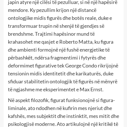
japin atyre një cilësi të pezulluar, si në një hapësirë
mendore. Ky pezullim krijon një distancë
ontologjike midis figurës dhe botës reale, duke e
transformuar trupin në shenjë të gjendjes së
brendshme. Trajtimi hapësinor mund të
krahasohet me qasjet e Roberto Matta, ku figura
dhe ambienti formojnë një fushë energjetike të
përbashkët, ndërsa fragmentimi i fytyrës dhe
deformimet figurative tek George Condo rikrijojnë
tensionin midis identitetit dhe karikaturës, duke
sfiduar stabilitetin ontologjik të figurës në mënyrë
të ngjashme me eksperimentet e Max Ernst.
Në aspekt filozofik, figurat funksionojnë si figura-
liminale, ato ndodhen në kufirin mes njeriut dhe
kafshës, mes subjektit dhe instinktit, mes mitit dhe
psikologjisë moderne. Ato artikulojnë një kritikë të