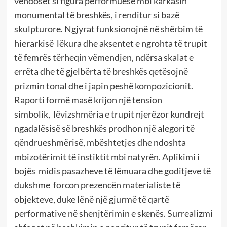
vendoset si figura performuese mbi karkasin
monumental të breshkës, i renditur si bazë
skulpturore. Ngjyrat funksionojnë në shërbim të
hierarkisë lëkura dhe aksentet e ngrohta të trupit
të femrës tërheqin vëmendjen, ndërsa skalat e
errëta dhe të gjelbërta të breshkës qetësojnë
prizmin tonal dhe i japin peshë kompozicionit.
Raporti formë masë krijon një tension
simbolik, lëvizshmëria e trupit njerëzor kundrejt
ngadalësisë së breshkës prodhon një alegori të
qëndrueshmërisë, mbështetjes dhe ndoshta
mbizotërimit të instiktit mbi natyrën. Aplikimi i
bojës midis pasazheve të lëmuara dhe goditjeve të
dukshme forcon prezencën materialiste të
objekteve, duke lënë një gjurmë të qartë
performative në shenjtërimin e skenës. Surrealizmi