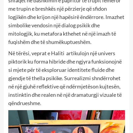
shfaqet në bashkimin e papritur të trupit femëror
me trupin e breshkës një përzierje që sfidon
logjikën dhe krijon një hapësirë ëndërrore. Imazhet
simbolike vendosin një dialog psikik dhe
mitologjik, ku metafora kthehet në një imazh të
fuqishëm dhe të shumëkuptueshëm.
Në tërësi, veprat e Haliti artikulojn një univers
piktorik ku forma hibride dhe ngjyra funksionojnë
si mjete për të eksploruar identitete fluide dhe
gjendje të thella psikike. Surrealizmi shndërrohet
në një gjuhë reflektive që ndërmjetëson kujtesën,
instinktin dhe realen në një dramaturgji vizuale të
qëndrueshme.