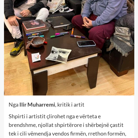
Nga
Ilir Muharremi
, kritik i artit
Shpirti i artistit çlirohet nga e vërteta e
brendshme, njollat shpirtërore i shërbejnë çastit
tek i cili vëmendja vendos firmën, rrethon formën,