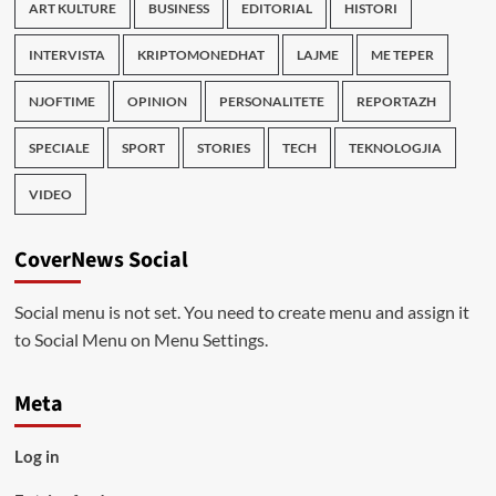
ART KULTURE
BUSINESS
EDITORIAL
HISTORI
INTERVISTA
KRIPTOMONEDHAT
LAJME
ME TEPER
NJOFTIME
OPINION
PERSONALITETE
REPORTAZH
SPECIALE
SPORT
STORIES
TECH
TEKNOLOGJIA
VIDEO
CoverNews Social
Social menu is not set. You need to create menu and assign it
to Social Menu on Menu Settings.
Meta
Log in