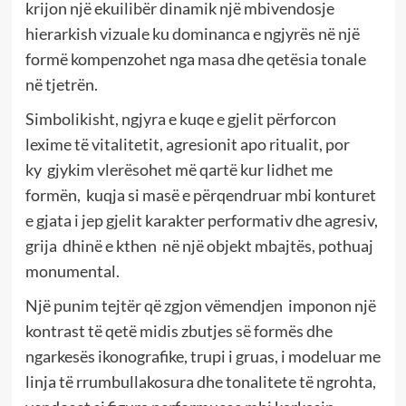
krijon një ekuilibër dinamik një mbivendosje
hierarkish vizuale ku dominanca e ngjyrës në një
formë kompenzohet nga masa dhe qetësia tonale
në tjetrën.
Simbolikisht, ngjyra e kuqe e gjelit përforcon
lexime të vitalitetit, agresionit apo ritualit, por
ky gjykim vlerësohet më qartë kur lidhet me
formën, kuqja si masë e përqendruar mbi konturet
e gjata i jep gjelit karakter performativ dhe agresiv,
grija dhinë e kthen në një objekt mbajtës, pothuaj
monumental.
Një punim tejtër që zgjon vëmendjen imponon një
kontrast të qetë midis zbutjes së formës dhe
ngarkesës ikonografike, trupi i gruas, i modeluar me
linja të rrumbullakosura dhe tonalitete të ngrohta,