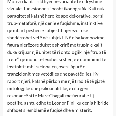
Motivi i kalit i rikthyer në variante të ndryshme
vizuale funksionon si bosht ikonografik. Kali nuk
paraqitet si kafshë heroike apo dekorative, por si
trup-metaforë, një qenie e fuqishme, instinktive,
që mbart peshën e subjektit njerëzor ose
shndërrohet vetë në subjekt. Në disa kompozime,
figura njerëzore duket e shkrirë me trupin e kalit,
duke krijuar një unitet të ri ontologjik, një “trup të
tretë”, që mund të lexohet si shenjë e dominimit të
instinktit mbi racionalen, ose si figurë e
tranzicionit mes vetëdijes dhe pavetëdijes. Ky
raport njeri, kafshë përkon me një traditë të gjatë
mitologjike dhe psikoanalitike, e cila gjen
rezonancë si te Marc Chagall me figurat e tij
poetike, ashtu edhe te Leonor Fini, ku qenia hibride
shfaqet si emblemë e fuqisë dhe e misterit.