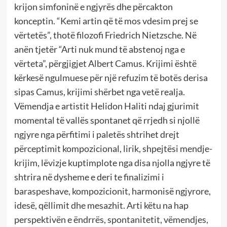
krijon simfoninë e ngjyrës dhe përcakton
konceptin. “Kemi artin që të mos vdesim prej se
vërtetës”, thotë filozofi Friedrich Nietzsche. Në
anën tjetër “Arti nuk mund të abstenoj nga e
vërteta”, përgjigjet Albert Camus. Krijimi është
kërkesë ngulmuese për një refuzim të botës derisa
sipas Camus, krijimi shërbet nga vetë realja.
Vëmendja e artistit Helidon Haliti ndaj gjurimit
momental të vallës spontanet që rrjedh si njollë
ngjyre nga përfitimi i paletës shtrihet drejt
përceptimit kompozicional, lirik, shpejtësi mendje-
krijim, lëvizje kuptimplote nga disa njolla ngjyre të
shtrira në dysheme e deri te finalizimi i
baraspeshave, kompozicionit, harmonisë ngjyrore,
idesë, qëllimit dhe mesazhit. Arti këtu na hap
perspektivën e ëndrrës, spontanitetit, vëmendjes,