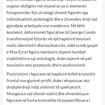
organe vëzhgimi më shumë se sa si elemente
fiziognomike. Kjo strategji zhvesh figurën nga
individualiteti psikologjik dhe e zhvendos drejt një
gjendjeje arketipale ose maskërore. Në këtë
kontekst, deformimet figurative të George Condo
transformojnë fytyrën në një hapësirë tensioni
midis identitetit dhe karikaturës, ndërsa tek qasjet
e Max Ernst figura njerëzore shpesh humbet
stabilitetin e saj ontologjik, duke nxjerrë në pah
tensionin mes prezencës dhe transformimit.
Pozicionimi i figurave në hapësirë është kryesisht
frontal ose gjysmë-profil, duke i ekspozuar ato
drejtpërdrejt ndaj shikimit të spektatorit.
Mungesa e një sfondi realist dhe zhvendosja e
figurave në fusha kromatike të paspecifikuara i