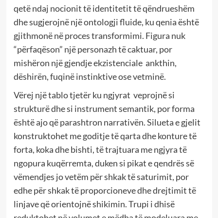
qetë ndaj nocionit të identitetit të qëndrueshëm
dhe sugjerojnë një ontologji fluide, ku qenia është
gjithmonë në proces transformimi. Figura nuk
“përfaqëson” një personazh të caktuar, por
mishëron një gjendje ekzistenciale ankthin,
dëshirën, fuqinë instinktive ose vetminë.
Vërej një tablo tjetër ku ngjyrat veprojnë si
strukturë dhe si instrument semantik, por forma
është ajo që parashtron narrativën. Silueta e gjelit
konstruktohet me goditje të qarta dhe konture të
forta, koka dhe bishti, të trajtuara me ngjyra të
ngopura kuqërremta, duken si pikat e qendrës së
vëmendjes jo vetëm për shkak të saturimit, por
edhe për shkak të proporcioneve dhe drejtimit të
linjave që orientojnë shikimin. Trupi i dhisë
reduktohet në volumet e mëdha të modeluara me