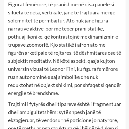
Figurat femërore, të pranishme në disa panele si
silueta të qeta, vertikale, janë të trajtuara me një
solemnitet të përmbajtur. Ato nuk janë figura
narrative aktive, por më tepër prani statike,
pothuaj ikonike, që kontrastojnë me dinamizmin e
trupave zoomorfë. Kjo statikë i afron ato me
figurën arketipale të rojtares, të dëshmitares ose të
subjektit meditativ. Në këtë aspekt, qasja kujton
universin vizual të Leonor Fini, ku figura femërore
ruan autonominë e saj simbolike dhe nuk
reduktohet në objekt shikimi, por shfaqet si qendër
energjie të brendshme.
Trajtimi i fytyrës dhe i tipareve është i fragmentuar
dhe i ambiguitetshëm; sytë shpesh janë të
ekzagjeruar, të vendosur në pozicione jo natyrore,
ose të rrethuar nga struktura që i bëjnë të duken si