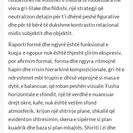
vlera gri-lilake dhe fildishi, një strategji që
neutralizon detajin për t’i dhënë peshë figurative
dhe për të bërë të dukshme kontrastin relacional
midis subjektit dhe objektit.
Raporti formë dhe ngjyrë është funksional e
kuqja e ngopur nuk është thjesht çlirim ekspresiv,
por afirmim formal, forma dhe ngjyra ritmojnë
hapin dhe rrisin hierarkinë kompozicionale, gri-të e
ndryshmet mbi trupin e dhisë veprojnë si masa e
dytë, e balancuar, që mban peshën vizuale. Fusha
horizontale e sfondit, një të verdhë e nuancuar
drejt okre, kafe, nuk është vetëm sfond
atmosferik, krijon një shtrirje plane, shkallë që
evidenton shtresimin, skena e sipërme si plan
kuadrik dhe baza si plan mbajtës. Shiriti i zi dhe