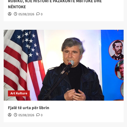
RUBIKU, NJË HISTORI E PAZAKONTË MBITOKE DHE
NËNTOKE
05/08/2026
0
Art Kulture
Fjalë të urta për librin
05/08/2026
0