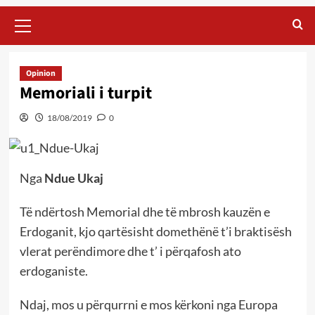
Primary
Menu
Opinion
Memoriali i turpit
18/08/2019
0
Nga
Ndue Ukaj
Të ndërtosh Memorial dhe të mbrosh kauzën e
Erdoganit, kjo qartësisht domethënë t’i braktisësh
vlerat perëndimore dhe t’ i përqafosh ato
erdoganiste.
Ndaj, mos u përqurrni e mos kërkoni nga Europa