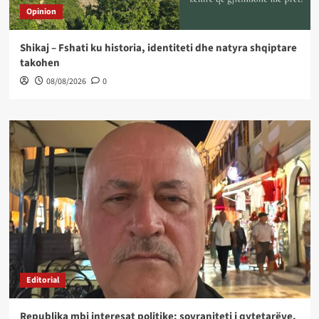
Opinion
Shikaj – Fshati ku historia, identiteti dhe natyra shqiptare
takohen
08/08/2026
0
Editorial
Republika mbi interesat politike: sovraniteti i qytetarëve,