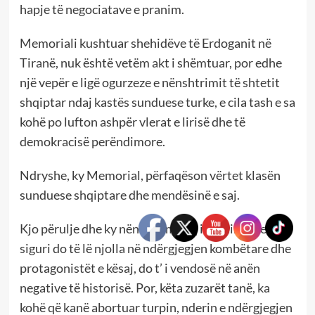
hapje të negociatave e pranim.
Memoriali kushtuar shehidëve të Erdoganit në
Tiranë, nuk është vetëm akt i shëmtuar, por edhe
një vepër e ligë ogurzeze e nënshtrimit të shtetit
shqiptar ndaj kastës sunduese turke, e cila tash e sa
kohë po lufton ashpër vlerat e lirisë dhe të
demokracisë perëndimore.
Ndryshe, ky Memorial, përfaqëson vërtet klasën
sunduese shqiptare dhe mendësinë e saj.
Kjo përulje dhe ky nënshtrim kaq i pshtirë, me
siguri do të lë njolla në ndërgjegjen kombëtare dhe
protagonistët e kësaj, do t’ i vendosë në anën
negative të historisë. Por, këta zuzarët tanë, ka
kohë që kanë abortuar turpin, nderin e ndërgjegjen