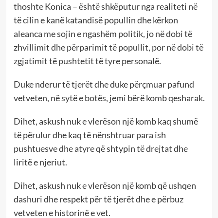
thoshte Konica – është shkëputur nga realiteti në
të cilin e kanë katandisë popullin dhe kërkon
aleanca me sojin e ngashëm politik, jo në dobi të
zhvillimit dhe përparimit të popullit, por në dobi të
zgjatimit të pushtetit të tyre personalë.
Duke nderur të tjerët dhe duke përçmuar pafund
vetveten, në sytë e botës, jemi bërë komb qesharak.
Dihet, askush nuk e vlerëson një komb kaq shumë
të përulur dhe kaq të nënshtruar para ish
pushtuesve dhe atyre që shtypin të drejtat dhe
liritë e njeriut.
Dihet, askush nuk e vlerëson një komb që ushqen
dashuri dhe respekt për të tjerët dhe e përbuz
vetveten e historinë e vet.