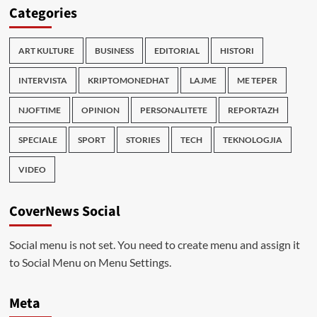
Categories
ART KULTURE
BUSINESS
EDITORIAL
HISTORI
INTERVISTA
KRIPTOMONEDHAT
LAJME
ME TEPER
NJOFTIME
OPINION
PERSONALITETE
REPORTAZH
SPECIALE
SPORT
STORIES
TECH
TEKNOLOGJIA
VIDEO
CoverNews Social
Social menu is not set. You need to create menu and assign it
to Social Menu on Menu Settings.
Meta