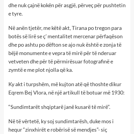
dhe nuk çajnë kokën për asgjë, përveç për pushtetin
e tyre.
Në anën tjetër, me këtë akt, Tirana po tregon para
botës së lirë se ç’ mentalitet mercenar përfaqëson
dhe po ashtu po dëfton se ajo nuk është e zonja të
bëjë monumente e vepra të mirë për të nderuar
vetveten dhe për të përmirësuar fotografinë e
zymtë e me plot njolla që ka.
Ky akt i turpshëm, më kujton atë që thoshte dikur
Eqrem Bej Vlora, në një artikull të botuar më 1930:
“Sundimtarët shqiptarë janë kusarë të mirë”.
Në të vërtetë, ky soj sundimtarësh, duke mos i
hequr “zinxhirët e robërisë së mendjes”- siç