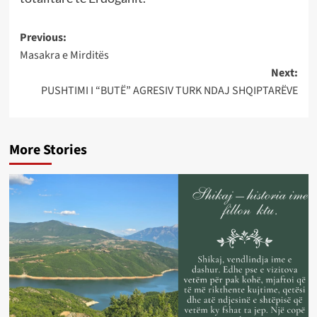
Post
Previous:
Masakra e Mirditës
navigation
Next:
PUSHTIMI I “BUTË” AGRESIV TURK NDAJ SHQIPTARËVE
More Stories