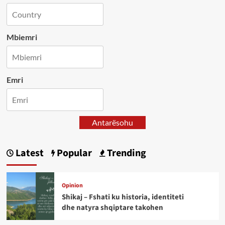
Mbiemri
Emri
Antarësohu
Latest
Popular
Trending
Opinion
Shikaj – Fshati ku historia, identiteti
dhe natyra shqiptare takohen