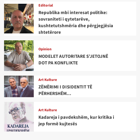
Editorial
Republika mbi interesat politike:
sovraniteti i qytetarëve,
kushtetutshmëria dhe përgjegjësia
shtetërore
Opinion
MODELET AUTORITARE S’JETOJNË
DOT PA KONFLIKTE
Art Kulture
ZËMËRIMI I DISIDENTIT TË
PËRHERSHËM…
Art Kulture
Kadareja i pavdekshëm, kur kritika i
jep formë kujtesës