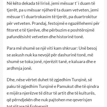
Në këto dekada të lirisë, jemi mësuar t’ i duam të
tjerët, pa u mësuar njëherë ta duam vetveten, jemi
mësuar t’i duartrokasim të tjerët, pa duartrokitur
për vetveten. Prandaj, festojmë e ngazëllehemi për
fitoret e të tjerëve, dhe përbuzim e poshtërojmë
pafundësisht vetveten dhe historinë tonë.
Para më shumë se një viti kam shkruar: Unë besoj
se askush nuk ka nevojë për dashurinë tonë, më
shumë se toka jonë, njerëzit tanë, e kaluara dhe e
ardhmja jonë.
Dhe, nëse vërtet duhet të zgjedhim Turqinë, së
paku të zgjedhim Turqinë e Pamukut dhe të qindra
e mijëra njerëzve të ditur të artit dhe të kulturës,
që përndjekën dhe nuk pajtohen me qeverisjen
totalitare të Erdoganit.