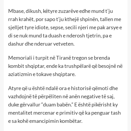
Mbase, dikush, këtyre zuzarëve edhe mund t’ju
rrah krahët, por sapo t’ju kthejë shpinën, tallen me
sjelljet tyre idiote, sepse, secili njeri me pak arsye e
di se nuk mund ta duash e nderosh tjetrin, pa e
dashur dhe nderuar vetveten.
Memoriali i turpit në Tiranë tregon se brenda
kombit shqiptar, ende ka trushpëlarë që besojnë në
aziatizmin e tokave shqiptare.
Atyre që u është ndalë ora e historisë qëmoti dhe
vazhdojnë të përpëliten në anën negative të saj,
duke gërvallur “duam babën.” E është pikërisht ky
mentalitet mercenar e primitiv që ka penguar tash
e sa kohë emancipimin kombëtar.