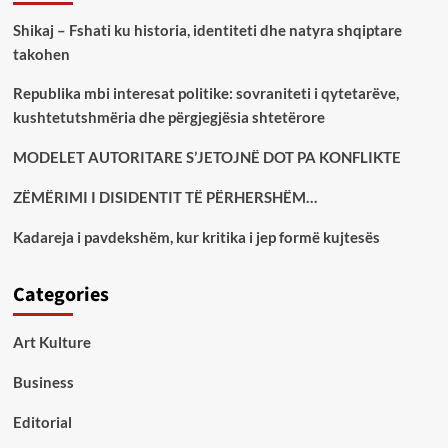
Shikaj – Fshati ku historia, identiteti dhe natyra shqiptare
takohen
Republika mbi interesat politike: sovraniteti i qytetarëve,
kushtetutshmëria dhe përgjegjësia shtetërore
MODELET AUTORITARE S’JETOJNË DOT PA KONFLIKTE
ZËMËRIMI I DISIDENTIT TË PËRHERSHËM…
Kadareja i pavdekshëm, kur kritika i jep formë kujtesës
Categories
Art Kulture
Business
Editorial