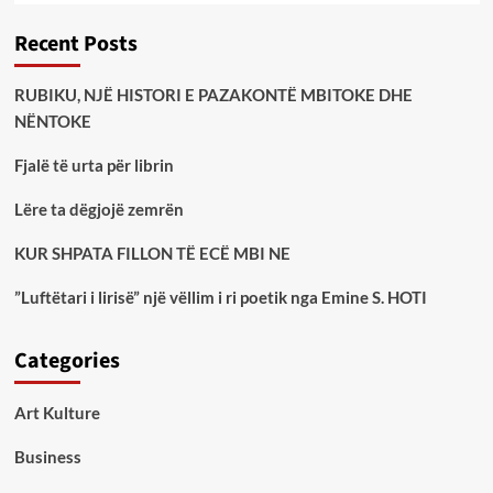
Recent Posts
RUBIKU, NJË HISTORI E PAZAKONTË MBITOKE DHE
NËNTOKE
Fjalë të urta për librin
Lëre ta dëgjojë zemrën
KUR SHPATA FILLON TË ECË MBI NE
”Luftëtari i lirisë” një vëllim i ri poetik nga Emine S. HOTI
Categories
Art Kulture
Business