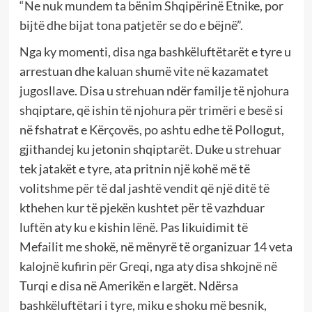
“Ne nuk mundem ta bënim Shqipërinë Etnike, por
bijtë dhe bijat tona patjetër se do e bëjnë”.
Nga ky momenti, disa nga bashkëluftëtarët e tyre u
arrestuan dhe kaluan shumë vite në kazamatet
jugosllave. Disa u strehuan ndër familje të njohura
shqiptare, që ishin të njohura për trimëri e besë si
në fshatrat e Kërçovës, po ashtu edhe të Pollogut,
gjithandej ku jetonin shqiptarët. Duke u strehuar
tek jatakët e tyre, ata pritnin një kohë më të
volitshme për të dal jashtë vendit që një ditë të
kthehen kur të pjekën kushtet për të vazhduar
luftën aty ku e kishin lënë. Pas likuidimit të
Mefailit me shokë, në mënyrë të organizuar 14 veta
kalojnë kufirin për Greqi, nga aty disa shkojnë në
Turqi e disa në Amerikën e largët. Ndërsa
bashkëluftëtari i tyre, miku e shoku më besnik,