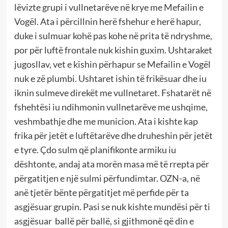
lëvizte grupi i vullnetarëve në krye me Mefailin e
Vogël. Ata i përcillnin herë fshehur e herë hapur,
duke i sulmuar kohë pas kohe në prita të ndryshme,
por për luftë frontale nuk kishin guxim. Ushtaraket
jugosllav, vet e kishin përhapur se Mefailin e Vogël
nuk e zë plumbi. Ushtaret ishin të frikësuar dhe iu
iknin sulmeve direkët me vullnetaret. Fshatarët në
fshehtësi iu ndihmonin vullnetarëve me ushqime,
veshmbathje dhe me municion. Ata i kishte kap
frika për jetët e luftëtarëve dhe druheshin për jetët
e tyre. Çdo sulm që planifikonte armiku iu
dështonte, andaj ata morën masa më të rrepta për
përgatitjen e një sulmi përfundimtar. OZN-a, në
anë tjetër bënte përgatitjet më perfide për ta
asgjësuar grupin. Pasi se nuk kishte mundësi për ti
asgjësuar ballë për ballë, si gjithmonë që din e