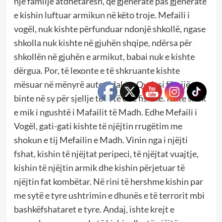
një familje atdhetarësh, që gjeneratë pas gjenerate
e kishin luftuar armikun në këto troje. Mefaili i
vogël, nuk kishte përfunduar ndonjë shkollë, ngase
shkolla nuk kishte në gjuhën shqipe, ndërsa për
shkollën në gjuhën e armikut, babai nuk e kishte
dërgua. Por, të lexonte e të shkruante kishte
mësuar në mënyrë autodidakte. Qysh si fëmijë
binte në sy për sjellje të urtë dhe fisnike. Ishte shok
e mik i ngushtë i Mafailit të Madh. Edhe Mefaili i
Vogël, gati-gati kishte të njëjtin rrugëtim me
shokun e tij Mefailin e Madh. Vinin nga i njëjti
fshat, kishin të njëjtat peripeci, të njëjtat vuajtje,
kishin të njëjtin armik dhe kishin përjetuar të
njëjtin fat kombëtar. Në rini të hershme kishin par
me sytë e tyre ushtrimin e dhunës e të terrorit mbi
bashkëfshataret e tyre. Andaj, ishte krejt e