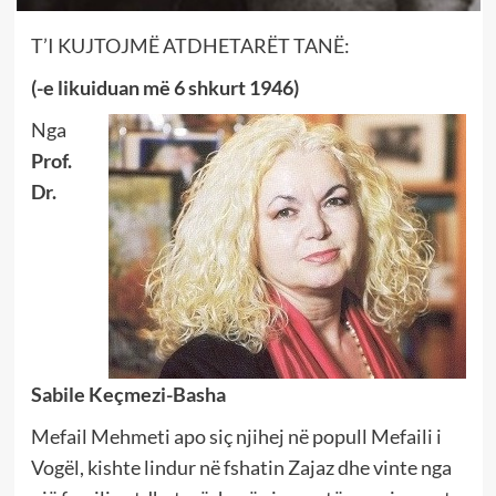
T’I KUJTOJMË ATDHETARËT TANË:
(-e likuiduan më 6 shkurt 1946)
Nga
Prof.
Dr.
Sabile Keçmezi-Basha
Mefail Mehmeti apo siç njihej në popull Mefaili i
Vogël, kishte lindur në fshatin Zajaz dhe vinte nga