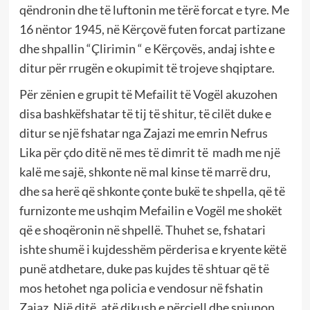
qëndronin dhe të luftonin me tërë forcat e tyre. Me
16 nëntor 1945, në Kërçovë futen forcat partizane
dhe shpallin “Çlirimin “ e Kërçovës, andaj ishte e
ditur për rrugën e okupimit të trojeve shqiptare.
Për zënien e grupit të Mefailit të Vogël akuzohen
disa bashkëfshatar të tij të shitur, të cilët duke e
ditur se një fshatar nga Zajazi me emrin Nefrus
Lika për çdo ditë në mes të dimrit të madh me një
kalë me sajë, shkonte në mal kinse të marrë dru,
dhe sa herë që shkonte çonte bukë te shpella, që të
furnizonte me ushqim Mefailin e Vogël me shokët
që e shoqëronin në shpellë. Thuhet se, fshatari
ishte shumë i kujdesshëm përderisa e kryente këtë
punë atdhetare, duke pas kujdes të shtuar që të
mos hetohet nga policia e vendosur në fshatin
Zajaz. Një ditë, atë dikush e përcjell dhe spiunon