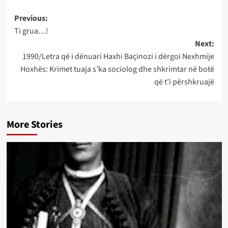
Post
Previous:
Ti grua…!
navigation
Next:
1990/Letra që i dënuari Haxhi Baçinozi i dërgoi Nexhmije
Hoxhës: Krimet tuaja s’ka sociolog dhe shkrimtar në botë
që t’i përshkruajë
More Stories