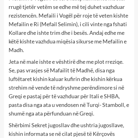
rrugë tjetër vetëm se edhe më tej duhet vazhduar
rezistencën. Mefaili i Vogël për roje të veten kishte
Mefailin e Ri (Mefail Selimin), i cili vinte nga fshati
Kollare dhe ishte trim dhe i besës. Andaj edhe me
këtë kishte vazhdua miqësia sikurse me Mefailin e
Madh.
Jeta në male ishte e vështirë dhe me plot rreziqe.
Se, pas vrasjes së Mafailit të Madhë, disa nga
luftëtaret kishin kaluar kufirin dhe kishin kërkua
strehim në vende të ndryshme perëndimore si në
Greqi e pastaj për të vazhduar për Itali e SHBA,
pasta disa nga ata u vendosen në Turqi- Stamboll, e
shumë nga ata përfunduan në Greqi.
Shërbimi Sekret jugosllav dhe ushtria jugosllave,
kishin informata se në cilat pjesë të Kërçovës