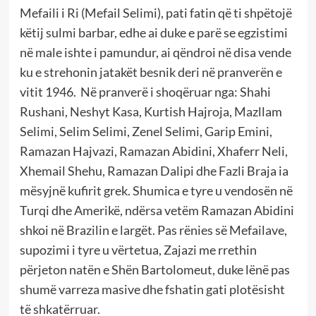
Mefaili i Ri (Mefail Selimi), pati fatin që ti shpëtojë
këtij sulmi barbar, edhe ai duke e parë se egzistimi
në male ishte i pamundur, ai qëndroi në disa vende
ku e strehonin jatakët besnik deri në pranverën e
vitit 1946. Në pranverë i shoqëruar nga: Shahi
Rushani, Neshyt Kasa, Kurtish Hajroja, Mazllam
Selimi, Selim Selimi, Zenel Selimi, Garip Emini,
Ramazan Hajvazi, Ramazan Abidini, Xhaferr Neli,
Xhemail Shehu, Ramazan Dalipi dhe Fazli Braja ia
mësyjnë kufirit grek. Shumica e tyre u vendosën në
Turqi dhe Amerikë, ndërsa vetëm Ramazan Abidini
shkoi në Brazilin e largët. Pas rënies së Mefailave,
supozimi i tyre u vërtetua, Zajazi me rrethin
përjeton natën e Shën Bartolomeut, duke lënë pas
shumë varreza masive dhe fshatin gati plotësisht
të shkatërruar.