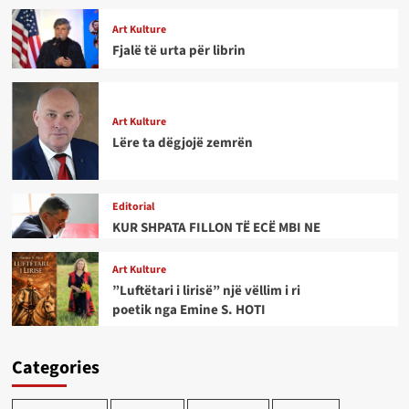
Art Kulture
Fjalë të urta për librin
Art Kulture
Lëre ta dëgjojë zemrën
Editorial
KUR SHPATA FILLON TË ECË MBI NE
Art Kulture
”Luftëtari i lirisë” një vëllim i ri
poetik nga Emine S. HOTI
Categories