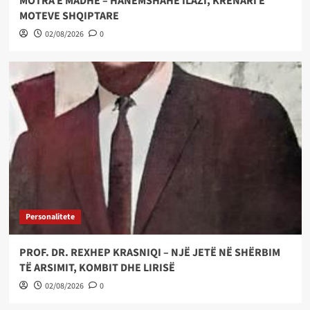
MOTRA E MADHE – HANËMSHAHE ILAZI, KRENARI E
MOTEVE SHQIPTARE
02/08/2026
0
Personalitete
PROF. DR. REXHEP KRASNIQI – NJË JETË NË SHËRBIM
TË ARSIMIT, KOMBIT DHE LIRISË
02/08/2026
0