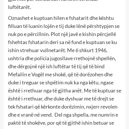
luftëtarët.
Oznashet e kuptuan hilen e fshatarit dhe kështu
filluan të luanin lojën e tij duke lënë përshtypjen se
nuk po e përcillnin. Plot një javë e kishin përcjellë
fshehtas fshatarin deri sa në fund e kuptuan se ku
ishin strehuar vullnetarët. Me 6 shkurt 1946,
ushtria dhe policia jugosllave rrethojnë shpellën,
dhe dërgojnë një ish luftëtar të tij që të bind
Mefailin e Vogël me shokë, që të dorëzohen dhe
duke i treguar se shpëtim nuk ka nga këtu, ngase
është i rrethuar nga të gjitha anët. Me të kuptuar se
është i rrethuar, dhe duke dyshuar me të drejt se
tek fshatari që kërkonte dorëzimin, nxjerr revolen
dhe e vranë në vend. Del nga shpella, me numrin e
paktë të shokëve, por që të gjithë ishin betuar se