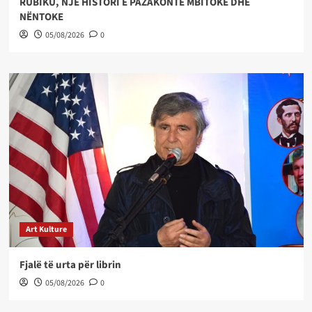
RUBIKU, NJË HISTORI E PAZAKONTË MBITOKE DHE
NËNTOKE
05/08/2026
0
Art Kulture
Fjalë të urta për librin
05/08/2026
0