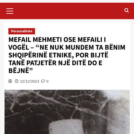
Primary
Menu
Personalitete
MEFAIL MEHMETI OSE MEFAILI I
VOGËL – “NE NUK MUNDEM TA BËNIM
SHQIPËRINË ETNIKE, POR BIJTË
TANË PATJETËR NJË DITË DO E
BËJNË”
22/12/2023
0