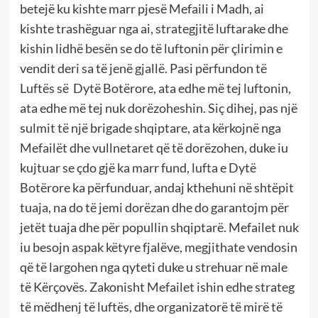
betejë ku kishte marr pjesë Mefaili i Madh, ai
kishte trashëguar nga ai, strategjitë luftarake dhe
kishin lidhë besën se do të luftonin për çlirimin e
vendit deri sa të jenë gjallë. Pasi përfundon të
Luftës së Dytë Botërore, ata edhe më tej luftonin,
ata edhe më tej nuk dorëzoheshin. Siç dihej, pas një
sulmit të një brigade shqiptare, ata kërkojnë nga
Mefailët dhe vullnetaret që të dorëzohen, duke iu
kujtuar se çdo gjë ka marr fund, lufta e Dytë
Botërore ka përfunduar, andaj kthehuni në shtëpit
tuaja, na do të jemi dorëzan dhe do garantojm për
jetët tuaja dhe për popullin shqiptarë. Mefailet nuk
iu besojn aspak këtyre fjalëve, megjithate vendosin
që të largohen nga qyteti duke u strehuar në male
të Kërçovës. Zakonisht Mefailet ishin edhe strateg
të mëdhenj të luftës, dhe organizatorë të mirë të