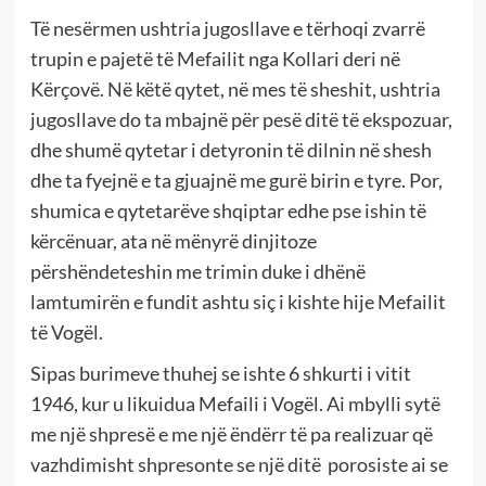
Të nesërmen ushtria jugosllave e tërhoqi zvarrë
trupin e pajetë të Mefailit nga Kollari deri në
Kërçovë. Në këtë qytet, në mes të sheshit, ushtria
jugosllave do ta mbajnë për pesë ditë të ekspozuar,
dhe shumë qytetar i detyronin të dilnin në shesh
dhe ta fyejnë e ta gjuajnë me gurë birin e tyre. Por,
shumica e qytetarëve shqiptar edhe pse ishin të
kërcënuar, ata në mënyrë dinjitoze
përshëndeteshin me trimin duke i dhënë
lamtumirën e fundit ashtu siç i kishte hije Mefailit
të Vogël.
Sipas burimeve thuhej se ishte 6 shkurti i vitit
1946, kur u likuidua Mefaili i Vogël. Ai mbylli sytë
me një shpresë e me një ëndërr të pa realizuar që
vazhdimisht shpresonte se një ditë porosiste ai se