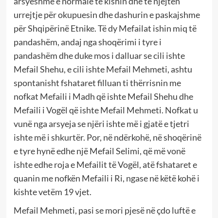
arsyeshme e normale të kishin dhe të njëjtën
urrejtje për okupuesin dhe dashurin e paskajshme
për Shqipërinë Etnike. Të dy Mefailat ishin miq të
pandashëm, andaj nga shoqërimi i tyre i
pandashëm dhe duke mos i dalluar se cili ishte
Mefail Shehu, e cili ishte Mefail Mehmeti, ashtu
spontanisht fshataret filluan ti thërrisnin me
nofkat Mefaili i Madh që ishte Mefail Shehu dhe
Mefaili i Vogël që ishte Mefail Mehmeti. Nofkat u
vunë nga arsyeja se njëri ishte më i gjatë e tjetri
ishte më i shkurtër. Por, në ndërkohë, në shoqërinë
e tyre hynë edhe një Mefail Selimi, që më vonë
ishte edhe roja e Mefailit të Vogël, atë fshataret e
quanin me nofkën Mefaili i Ri, ngase në këtë kohë i
kishte vetëm 19 vjet.
Mefail Mehmeti, pasi se mori pjesë në çdo luftë e