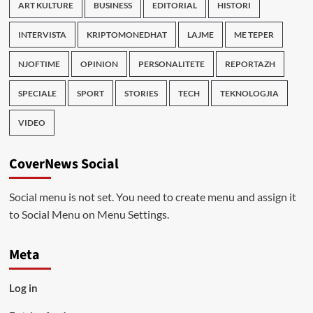
ART KULTURE
BUSINESS
EDITORIAL
HISTORI
INTERVISTA
KRIPTOMONEDHAT
LAJME
ME TEPER
NJOFTIME
OPINION
PERSONALITETE
REPORTAZH
SPECIALE
SPORT
STORIES
TECH
TEKNOLOGJIA
VIDEO
CoverNews Social
Social menu is not set. You need to create menu and assign it
to Social Menu on Menu Settings.
Meta
Log in