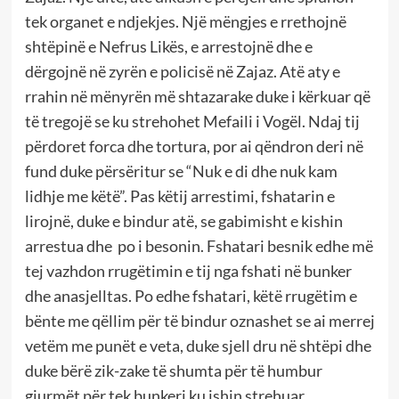
tek organet e ndjekjes. Një mëngjes e rrethojnë
shtëpinë e Nefrus Likës, e arrestojnë dhe e
dërgojnë në zyrën e policisë në Zajaz. Atë aty e
rrahin në mënyrën më shtazarake duke i kërkuar që
të tregojë se ku strehohet Mefaili i Vogël. Ndaj tij
përdoret forca dhe tortura, por ai qëndron deri në
fund duke përsëritur se “Nuk e di dhe nuk kam
lidhje me këtë”. Pas këtij arrestimi, fshatarin e
lirojnë, duke e bindur atë, se gabimisht e kishin
arrestua dhe po i besonin. Fshatari besnik edhe më
tej vazhdon rrugëtimin e tij nga fshati në bunker
dhe anasjelltas. Po edhe fshatari, këtë rrugëtim e
bënte me qëllim për të bindur oznashet se ai merrej
vetëm me punët e veta, duke sjell dru në shtëpi dhe
duke bërë zik-zake të shumta për të humbur
gjurmët për tek bunkeri ku ishin strehuar