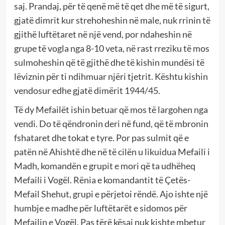
saj. Prandaj, për të qenë më të qet dhe më të sigurt,
gjatë dimrit kur strehoheshin në male, nuk rrinin të
gjithë luftëtaret në një vend, por ndaheshin në
grupe të vogla nga 8-10 veta, në rast rreziku të mos
sulmoheshin që të gjithë dhe të kishin mundësi të
lëviznin për ti ndihmuar njëri tjetrit. Kështu kishin
vendosur edhe gjatë dimërit 1944/45.
Të dy Mefailët ishin betuar që mos të largohen nga
vendi. Do të qëndronin deri në fund, që të mbronin
fshataret dhe tokat e tyre. Por pas sulmit që e
patën në Ahishtë dhe në të cilën u likuidua Mefaili i
Madh, komandën e grupit e mori që ta udhëheq
Mefaili i Vogël. Rënia e komandantit të Çetës-
Mefail Shehut, grupi e përjetoi rëndë. Ajo ishte një
humbje e madhe për luftëtarët e sidomos për
Mefailin e Vogël. Pas tërë kësaj nuk kishte mbetur