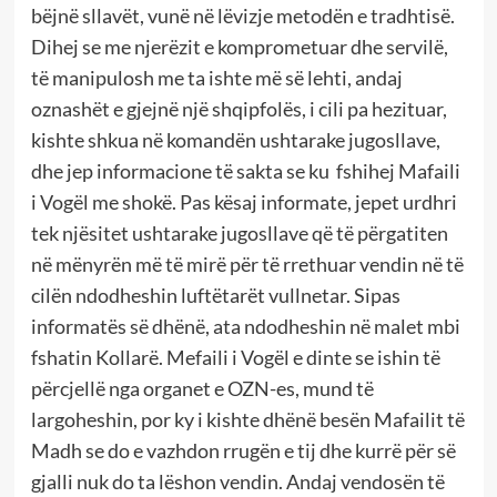
bëjnë sllavët, vunë në lëvizje metodën e tradhtisë.
Dihej se me njerëzit e komprometuar dhe servilë,
të manipulosh me ta ishte më së lehti, andaj
oznashët e gjejnë një shqipfolës, i cili pa hezituar,
kishte shkua në komandën ushtarake jugosllave,
dhe jep informacione të sakta se ku fshihej Mafaili
i Vogël me shokë. Pas kësaj informate, jepet urdhri
tek njësitet ushtarake jugosllave që të përgatiten
në mënyrën më të mirë për të rrethuar vendin në të
cilën ndodheshin luftëtarët vullnetar. Sipas
informatës së dhënë, ata ndodheshin në malet mbi
fshatin Kollarë. Mefaili i Vogël e dinte se ishin të
përcjellë nga organet e OZN-es, mund të
largoheshin, por ky i kishte dhënë besën Mafailit të
Madh se do e vazhdon rrugën e tij dhe kurrë për së
gjalli nuk do ta lëshon vendin. Andaj vendosën të