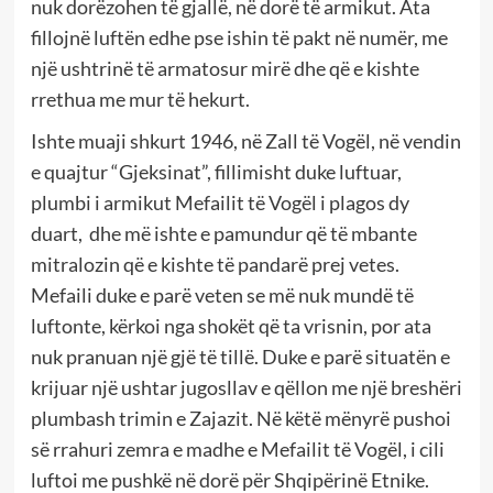
nuk dorëzohen të gjallë, në dorë të armikut. Ata
fillojnë luftën edhe pse ishin të pakt në numër, me
një ushtrinë të armatosur mirë dhe që e kishte
rrethua me mur të hekurt.
Ishte muaji shkurt 1946, në Zall të Vogël, në vendin
e quajtur “Gjeksinat”, fillimisht duke luftuar,
plumbi i armikut Mefailit të Vogël i plagos dy
duart, dhe më ishte e pamundur që të mbante
mitralozin që e kishte të pandarë prej vetes.
Mefaili duke e parë veten se më nuk mundë të
luftonte, kërkoi nga shokët që ta vrisnin, por ata
nuk pranuan një gjë të tillë. Duke e parë situatën e
krijuar një ushtar jugosllav e qëllon me një breshëri
plumbash trimin e Zajazit. Në këtë mënyrë pushoi
së rrahuri zemra e madhe e Mefailit të Vogël, i cili
luftoi me pushkë në dorë për Shqipërinë Etnike.