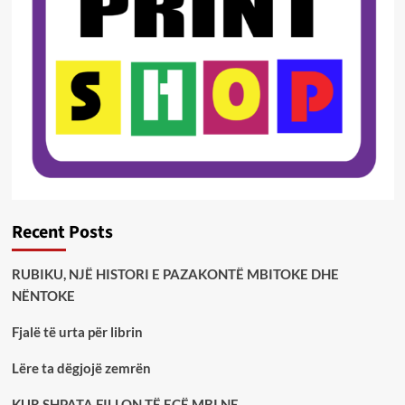
Recent Posts
RUBIKU, NJË HISTORI E PAZAKONTË MBITOKE DHE
NËNTOKE
Fjalë të urta për librin
Lëre ta dëgjojë zemrën
KUR SHPATA FILLON TË ECË MBI NE