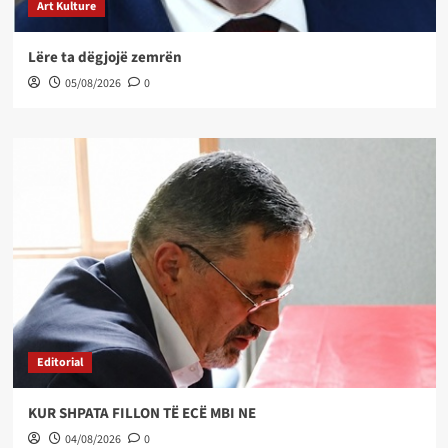
Art Kulture
Lëre ta dëgjojë zemrën
05/08/2026
0
Editorial
KUR SHPATA FILLON TË ECË MBI NE
04/08/2026
0