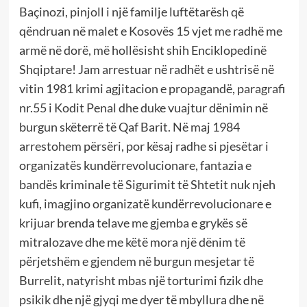
Baçinozi, pinjoll i një familje luftëtarësh që
qëndruan në malet e Kosovës 15 vjet me radhë me
armë në dorë, më hollësisht shih Enciklopedinë
Shqiptare! Jam arrestuar në radhët e ushtrisë në
vitin 1981 krimi agjitacion e propagandë, paragrafi
nr.55 i Kodit Penal dhe duke vuajtur dënimin në
burgun skëterrë të Qaf Barit. Në maj 1984
arrestohem përsëri, por kësaj radhe si pjesëtar i
organizatës kundërrevolucionare, fantazia e
bandës kriminale të Sigurimit të Shtetit nuk njeh
kufi, imagjino organizatë kundërrevolucionare e
krijuar brenda telave me gjemba e grykës së
mitralozave dhe me këtë mora një dënim të
përjetshëm e gjendem në burgun mesjetar të
Burrelit, natyrisht mbas një torturimi fizik dhe
psikik dhe një gjyqi me dyer të mbyllura dhe në