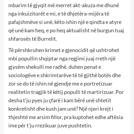
mbarim të gjyqit më merret akt-akuza me dhunë
nga inkuizitorët e mi, e të dhjetëra-mijëra të
pafajshmëve si unë, këto ishin një e qindta e atyre
që unë kam heq, e po heq aktualisht në burgun tuaj
shfarosës të Burrelit.
Të përshkruhen krimet e gjenocidit që ushtrohet
mbi popullin shqiptar nga regjimi juaj rreth një
gjysëm shekulli me radhë, duhen penat e
sociologëve e shkrimtarëve të të gjithë botës dhe
zor se do të ishin në gjendje me e portretizuar
realitetin tragjik të këtij populli të martirizuar. Por
desha t’ju pyes ju çfarë i kam bërë unë shtetit
konkretisht dhe kush jam unë? Një njeri krejt i
thjeshtë me arsim fillor, pra kuptohet edhe aftësia
ime për t’ju rrezikuar juve pushtetin.