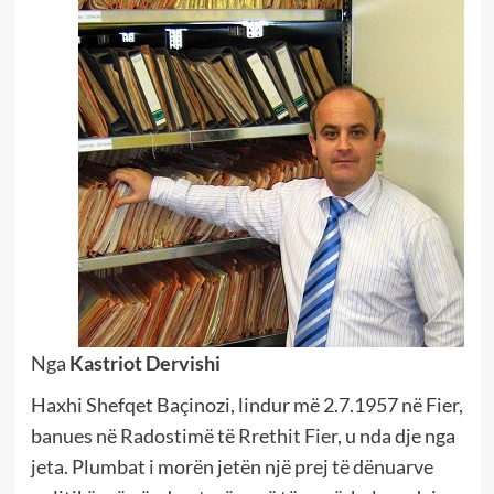
Nga
Kastriot Dervishi
Haxhi Shefqet Baçinozi, lindur më 2.7.1957 në Fier,
banues në Radostimë të Rrethit Fier, u nda dje nga
jeta. Plumbat i morën jetën një prej të dënuarve