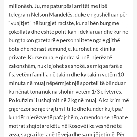
milionësh. Ju, me paturpësi arritët me i bë
telegram Nelson Mandelës, duke e ngushëlluar për
“vuajtjet” në burgjet raciste, kur ai bën burg me
çokollata dhe është politikan i deklaruar dhe kur në
burg takon gazetarë e personalitete nga e gjithë
bota dhe në rast sëmundje, kurohet në klinika
private. Kurse mua, e qindra si unë, njerëz të
zakonshëm, nuk lejohet as shokë, as miq as farë e
fis, vetëm familja në takim dhe ky takim vetëm 10
minuta në muaj nëpërmjet një sporteli të blinduar
ku nënat tona nuk na shohin vetëm 1/3 e fytyrës.
Po kufizimi i ushqimit në 2 kg në muaj. A ka krim më
çnjerëzor se një trajtim I tillë dhe kundër kujt pa?
kundër njerëzve të pafajshëm, a mendon se nënat e
motrat shqiptare këtu në Kosovë i ke veshë në të
zeza, sa gra i ke lanë të veja dhe sa mijë jetimë. Për