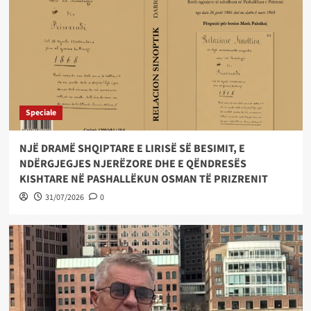
Speciale
NJË DRAMË SHQIPTARE E LIRISË SË BESIMIT, E
NDËRGJEGJES NJERËZORE DHE E QËNDRESËS
KISHTARE NË PASHALLËKUN OSMAN TË PRIZRENIT
31/07/2026
0