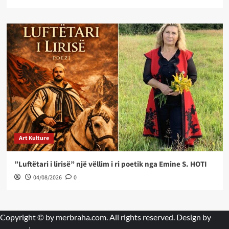
Art Kulture
”Luftëtari i lirisë” një vëllim i ri poetik nga Emine S. HOTI
04/08/2026
0
Copyright © by
merbraha.com
. All rights reserved. Design by