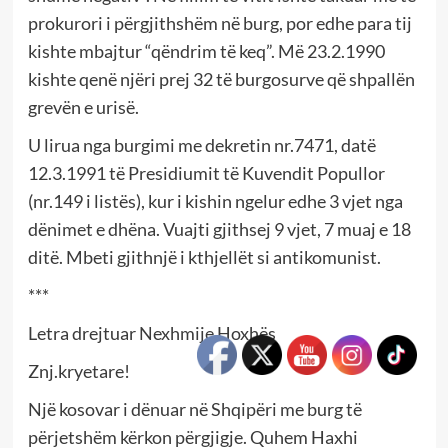
prokurori i përgjithshëm në burg, por edhe para tij
kishte mbajtur “qëndrim të keq”. Më 23.2.1990
kishte qenë njëri prej 32 të burgosurve që shpallën
grevën e urisë.
U lirua nga burgimi me dekretin nr.7471, datë
12.3.1991 të Presidiumit të Kuvendit Popullor
(nr.149 i listës), kur i kishin ngelur edhe 3 vjet nga
dënimet e dhëna. Vuajti gjithsej 9 vjet, 7 muaj e 18
ditë. Mbeti gjithnjë i kthjellët si antikomunist.
***
Letra drejtuar Nexhmije Hoxhës
Znj.kryetare!
Një kosovar i dënuar në Shqipëri me burg të
përjetshëm kërkon përgjigje. Quhem Haxhi