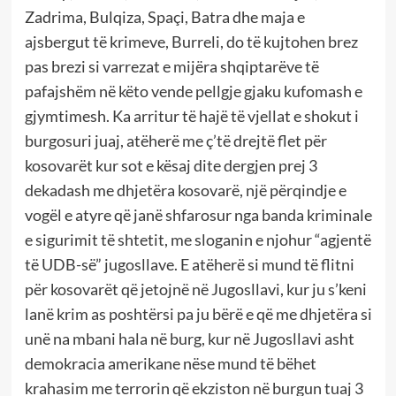
Zadrima, Bulqiza, Spaçi, Batra dhe maja e
ajsbergut të krimeve, Burreli, do të kujtohen brez
pas brezi si varrezat e mijëra shqiptarëve të
pafajshëm në këto vende pellgje gjaku kufomash e
gjymtimesh. Ka arritur të hajë të vjellat e shokut i
burgosuri juaj, atëherë me ç’të drejtë flet për
kosovarët kur sot e kësaj dite dergjen prej 3
dekadash me dhjetëra kosovarë, një përqindje e
vogël e atyre që janë shfarosur nga banda kriminale
e sigurimit të shtetit, me sloganin e njohur “agjentë
të UDB-së” jugosllave. E atëherë si mund të flitni
për kosovarët që jetojnë në Jugosllavi, kur ju s’keni
lanë krim as poshtërsi pa ju bërë e që me dhjetëra si
unë na mbani hala në burg, kur në Jugosllavi asht
demokracia amerikane nëse mund të bëhet
krahasim me terrorin që ekziston në burgun tuaj 3