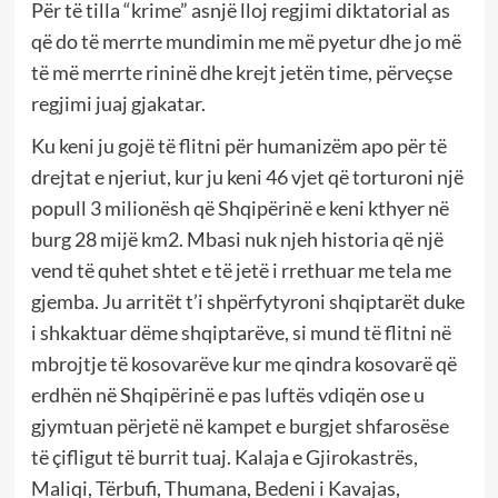
Për të tilla “krime” asnjë lloj regjimi diktatorial as
që do të merrte mundimin me më pyetur dhe jo më
të më merrte rininë dhe krejt jetën time, përveçse
regjimi juaj gjakatar.
Ku keni ju gojë të flitni për humanizëm apo për të
drejtat e njeriut, kur ju keni 46 vjet që torturoni një
popull 3 milionësh që Shqipërinë e keni kthyer në
burg 28 mijë km2. Mbasi nuk njeh historia që një
vend të quhet shtet e të jetë i rrethuar me tela me
gjemba. Ju arritët t’i shpërfytyroni shqiptarët duke
i shkaktuar dëme shqiptarëve, si mund të flitni në
mbrojtje të kosovarëve kur me qindra kosovarë që
erdhën në Shqipërinë e pas luftës vdiqën ose u
gjymtuan përjetë në kampet e burgjet shfarosëse
të çifligut të burrit tuaj. Kalaja e Gjirokastrës,
Maliqi, Tërbufi, Thumana, Bedeni i Kavajas,