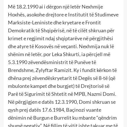
Më 18.2.1990 ai i dërgon një letër Nexhmije
Hoxhës, asokohe drejtore e Institutit të Studimeve
Marksiste-Leniniste dhe kryetare e Frontit
Demokratik të Shqipërisë, në të cilët shkruan për
krimet e regjimit ndaj shqiptarëve në përgjithësi
dhe atyre të Kosovës në veçanti. Nexhmija nuk lë
shënim në letër, por Leka Shkurti, ia përcjell më
5.3.1990 zëvendësministrit të Punëve të
Brendshme, Zylyftar Ramizit. Ky i fundit kërkon të
dhëna prej zëvendëskryetarit të Degës së 8-të (që
mbulonte kampet dhe burgjet) të Drejtorisë së
Parë të Sigurimit të Shtetit në MPB, Nazmi Domi.
Në përgjigjen e datës 12.3.1990, Domi shkruan se
qysh prej datës 17.6.1984, Baçinozi vuante
dënimin në Burgun e Burrelit ku mbante “qëndrim
shumë negativ”. Në fillim të vitit ishte takuar me të