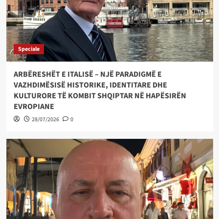
Speciale
ARBËRESHËT E ITALISË – NJË PARADIGMË E
VAZHDIMËSISË HISTORIKE, IDENTITARE DHE
KULTURORE TË KOMBIT SHQIPTAR NË HAPËSIRËN
EVROPIANE
28/07/2026
0