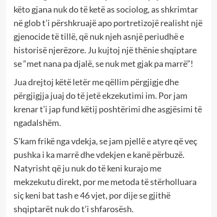
këto gjana nuk do të ketë as sociolog, as shkrimtar
në glob t’i përshkruajë apo portretizojë realisht një
gjenocide të tillë, që nuk njeh asnjë periudhë e
historisë njerëzore. Ju kujtoj një thënie shqiptare
se “met nana pa djalë, se nuk met gjak pa marrë”!
Jua drejtoj këtë letër me qëllim përgjigje dhe
përgjigjja juaj do të jetë ekzekutimi im. Por jam
krenar t’i jap fund këtij poshtërimi dhe asgjësimi të
ngadalshëm.
S’kam frikë nga vdekja, se jam pjellë e atyre që veç
pushka i ka marrë dhe vdekjen e kanë përbuzë.
Natyrisht që ju nuk do të keni kurajo me
mekzekutu direkt, por me metoda të stërholluara
siç keni bat tash e 46 vjet, por dije se gjithë
shqiptarët nuk do t’i shfarosësh.