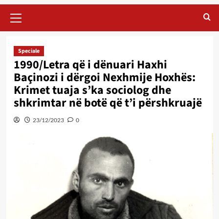
Primary
Menu
Speciale
1990/Letra që i dënuari Haxhi
Baçinozi i dërgoi Nexhmije Hoxhës:
Krimet tuaja s’ka sociolog dhe
shkrimtar në botë që t’i përshkruajë
23/12/2023
0