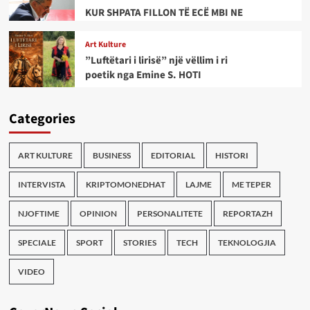
KUR SHPATA FILLON TË ECË MBI NE
Art Kulture
”Luftëtari i lirisë” një vëllim i ri
poetik nga Emine S. HOTI
Categories
ART KULTURE
BUSINESS
EDITORIAL
HISTORI
INTERVISTA
KRIPTOMONEDHAT
LAJME
ME TEPER
NJOFTIME
OPINION
PERSONALITETE
REPORTAZH
SPECIALE
SPORT
STORIES
TECH
TEKNOLOGJIA
VIDEO