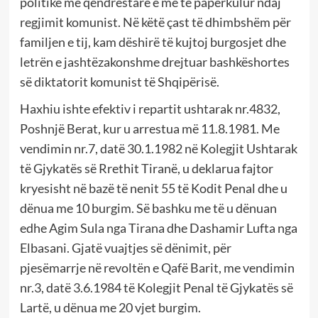
politikë më qëndrestarë e më të papërkulur ndaj
regjimit komunist. Në këtë çast të dhimbshëm për
familjen e tij, kam dëshirë të kujtoj burgosjet dhe
letrën e jashtëzakonshme drejtuar bashkëshortes
së diktatorit komunist të Shqipërisë.
Haxhiu ishte efektiv i repartit ushtarak nr.4832,
Poshnjë Berat, kur u arrestua më 11.8.1981. Me
vendimin nr.7, datë 30.1.1982 në Kolegjit Ushtarak
të Gjykatës së Rrethit Tiranë, u deklarua fajtor
kryesisht në bazë të nenit 55 të Kodit Penal dhe u
dënua me 10 burgim. Së bashku me të u dënuan
edhe Agim Sula nga Tirana dhe Dashamir Lufta nga
Elbasani. Gjatë vuajtjes së dënimit, për
pjesëmarrje në revoltën e Qafë Barit, me vendimin
nr.3, datë 3.6.1984 të Kolegjit Penal të Gjykatës së
Lartë, u dënua me 20 vjet burgim.