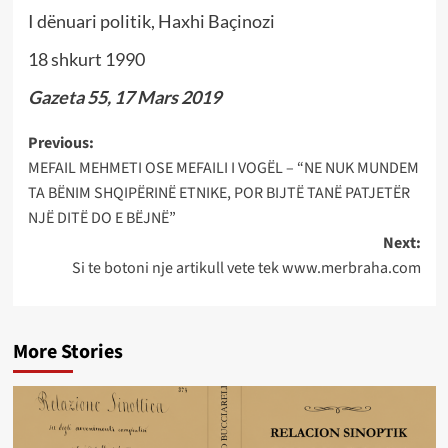
I dënuari politik, Haxhi Baçinozi
18 shkurt 1990
Gazeta 55, 17 Mars 2019
Post
Previous:
MEFAIL MEHMETI OSE MEFAILI I VOGËL – “NE NUK MUNDEM
navigation
TA BËNIM SHQIPËRINË ETNIKE, POR BIJTË TANË PATJETËR
NJË DITË DO E BËJNË”
Next:
Si te botoni nje artikull vete tek www.merbraha.com
More Stories