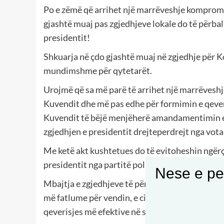
Po e zëmë që arrihet një marrëveshje kompromis
gjashtë muaj pas zgjedhjeve lokale do të përbal
presidentit!
Shkuarja në çdo gjashtë muaj në zgjedhje për 
mundimshme për qytetarët.
Urojmë që sa më parë të arrihet një marrëveshje
Kuvendit dhe më pas edhe për formimin e qeveris
Kuvendit të bëjë menjëherë amandamentimin e n
zgjedhjen e presidentit drejteperdrejt nga vota 
Me ketë akt kushtetues do të evitoheshin ngërç
presidentit nga partitë politike në Kuvend.
Nese e pel
Mbajtja e zgjedhjeve të përbashkëta lokale dhe p
më fatlume për vendin, e cila do të ndikonte dre
qeverisjes më efektive në shërbim të vendit dh