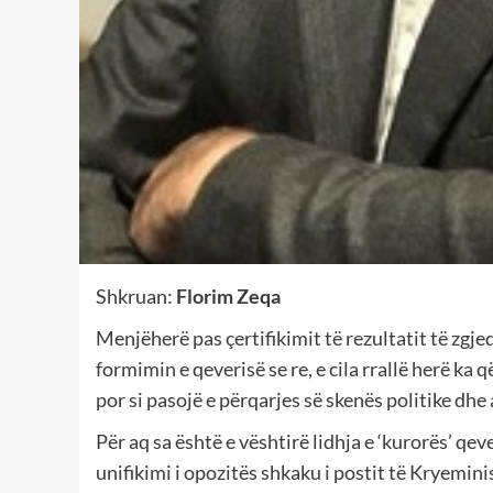
Shkruan:
Florim Zeqa
Menjëherë pas çertifikimit të rezultatit të zgj
formimin e qeverisë se re, e cila rrallë herë ka 
por si pasojë e përqarjes së skenës politike dhe
Për aq sa është e vështirë lidhja e ‘kurorës’ q
unifikimi i opozitës shkaku i postit të Kryeminis