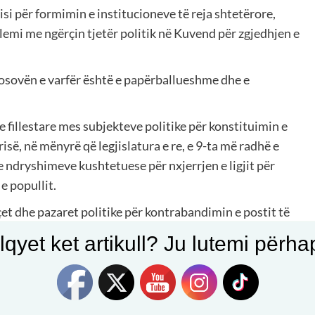
i për formimin e institucioneve të reja shtetërore,
lemi me ngërçin tjetër politik në Kuvend për zgjedhjen e
Kosovën e varfër është e papërballueshme dhe e
 fillestare mes subjekteve politike për konstituimin e
ë, në mënyrë që legjislatura e re, e 9-ta më radhë e
dryshimeve kushtetuese për nxjerrjen e ligjit për
e popullit.
et dhe pazaret politike për kontrabandimin e postit të
qyet ket artikull? Ju lutemi përhapn
residenciale në vjeshtën e këtij viti do të ishte zgjidhja
jtëpërdrejt në satbilitetin afategjatë politik dhe të
e qytetarëve.