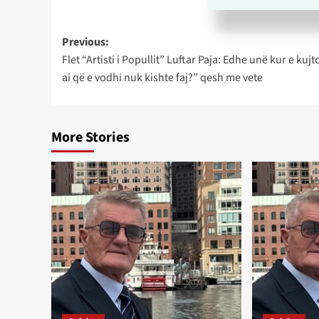
Post
Previous:
Flet “Artisti i Popullit” Luftar Paja: Edhe unë kur e kujt
navigation
ai që e vodhi nuk kishte faj?” qesh me vete
More Stories