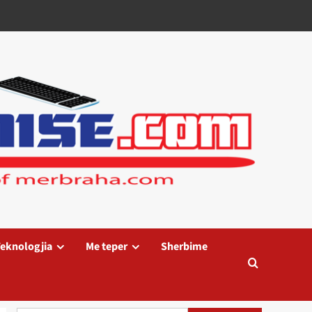
eknologjia
Me teper
Sherbime