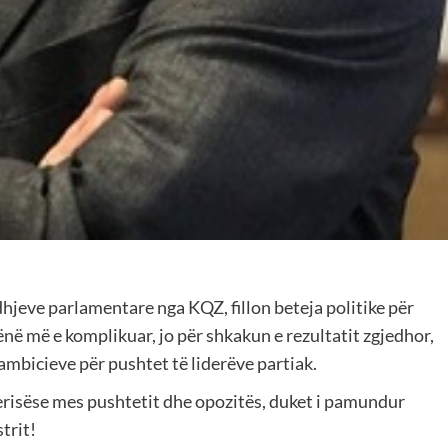
edhjeve parlamentare nga KQZ, fillon beteja politike për
qënë më e komplikuar, jo për shkakun e rezultatit zgjedhor,
 ambicieve për pushtet të liderëve partiak.
everisëse mes pushtetit dhe opozitës, duket i pamundur
trit!