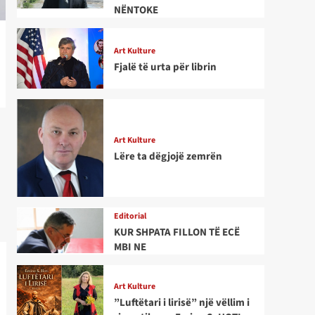
NËNTOKE
Art Kulture
Fjalë të urta për librin
Art Kulture
Lëre ta dëgjojë zemrën
Editorial
KUR SHPATA FILLON TË ECË
MBI NE
Art Kulture
”Luftëtari i lirisë” një vëllim i