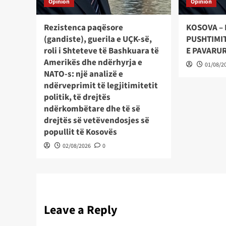
Opinion
Opinion
Rezistenca paqësore
KOSOVA – 
(gandiste), guerila e UÇK-së,
PUSHTIMIT
roli i Shteteve të Bashkuara të
E PAVARU
Amerikës dhe ndërhyrja e
01/08/2
NATO-s: një analizë e
ndërveprimit të legjitimitetit
politik, të drejtës
ndërkombëtare dhe të së
drejtës së vetëvendosjes së
popullit të Kosovës
02/08/2026
0
Leave a Reply