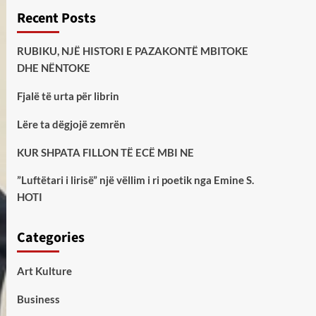
Recent Posts
RUBIKU, NJË HISTORI E PAZAKONTË MBITOKE
DHE NËNTOKE
Fjalë të urta për librin
Lëre ta dëgjojë zemrën
KUR SHPATA FILLON TË ECË MBI NE
”Luftëtari i lirisë” një vëllim i ri poetik nga Emine S.
HOTI
Categories
Art Kulture
Business