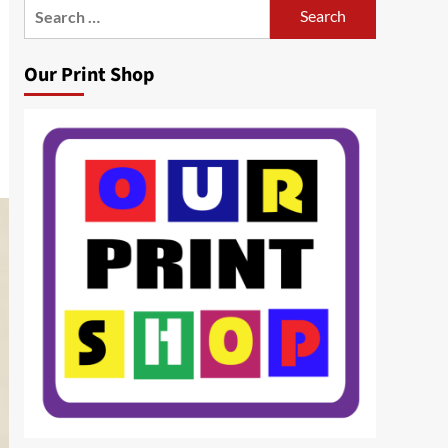
Search
for:
Our Print Shop