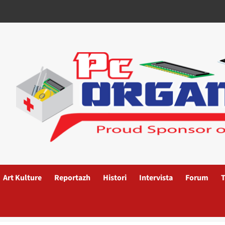
Art Kulture
Reportazh
Histori
Intervista
Forum
T