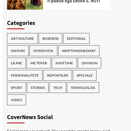
ri poetik nga Emine S. HOTI
Categories
ART KULTURE
BUSINESS
EDITORIAL
HISTORI
INTERVISTA
KRIPTOMONEDHAT
LAJME
ME TEPER
NJOFTIME
OPINION
PERSONALITETE
REPORTAZH
SPECIALE
SPORT
STORIES
TECH
TEKNOLOGJIA
VIDEO
CoverNews Social
Social menu is not set. You need to create menu and