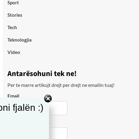
Sport
Stories
Tech
Teknologjia
Video
Antarësohuni tek ne!
Per te marre artikujt drejt per drejt ne emailin tuaj!
Email
i fjalën :)
City