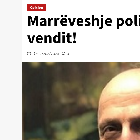
Opinion
Marrëveshje poli
vendit!
26/02/2025
0