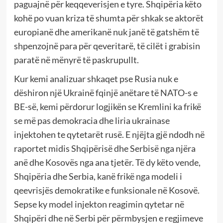
paguajnë për keqqeverisjen e tyre. Shqipëria këto
kohë po vuan kriza të shumta për shkak se aktorët
europianë dhe amerikanë nuk janë të gatshëm të
shpenzojnë para për qeveritarë, të cilët i grabisin
paratë në mënyrë të paskrupullt.
Kur kemi analizuar shkaqet pse Rusia nuk e
dëshiron një Ukrainë fqinjë anëtare të NATO-s e
BE-së, kemi përdorur logjikën se Kremlini ka frikë
se më pas demokracia dhe liria ukrainase
injektohen te qytetarët rusë. E njëjta gjë ndodh në
raportet midis Shqipërisë dhe Serbisë nga njëra
anë dhe Kosovës nga ana tjetër. Të dy këto vende,
Shqipëria dhe Serbia, kanë frikë nga modeli i
qeevrisjës demokratike e funksionale në Kosovë.
Sepse ky model injekton reagimin qytetar në
Shqipëri dhe në Serbi për përmbysjen e regjimeve