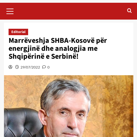
Primary
Menu
Editorial
Marrëveshja SHBA-Kosovë për
energjinë dhe analogjia me
Shqipërinë e Serbinë!
29/07/2022
0