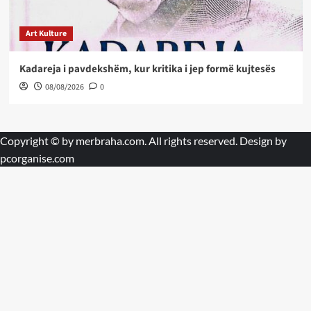
Art Kulture
Kadareja i pavdekshëm, kur kritika i jep formë kujtesës
08/08/2026
0
Copyright © by
merbraha.com
. All rights reserved. Design by
pcorganise.com