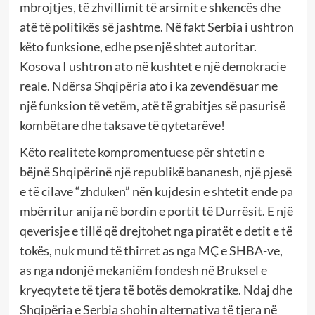
mbrojtjes, të zhvillimit të arsimit e shkencës dhe
atë të politikës së jashtme. Në fakt Serbia i ushtron
këto funksione, edhe pse një shtet autoritar.
Kosova I ushtron ato në kushtet e një demokracie
reale. Ndërsa Shqipëria ato i ka zevendësuar me
një funksion të vetëm, atë të grabitjes së pasurisë
kombëtare dhe taksave të qytetarëve!
Këto realitete kompromentuese për shtetin e
bëjnë Shqipërinë një republikë bananesh, një pjesë
e të cilave “zhduken” nën kujdesin e shtetit ende pa
mbërritur anija në bordin e portit të Durrësit. E një
qeverisje e tillë që drejtohet nga piratët e detit e të
tokës, nuk mund të thirret as nga MÇ e SHBA-ve,
as nga ndonjë mekaniëm fondesh në Bruksel e
kryeqytete të tjera të botës demokratike. Ndaj dhe
Shqipëria e Serbia shohin alternativa të tjera në