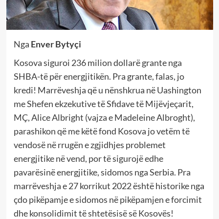
Nga
Enver Bytyçi
Kosova siguroi 236 milion dollarë grante nga
SHBA-të për energjitikën. Pra grante, falas, jo
kredi! Marrëveshja që u nënshkrua në Uashington
me Shefen ekzekutive të Sfidave të Mijëvjeçarit,
MÇ, Alice Albright (vajza e Madeleine Albroght),
parashikon që me këtë fond Kosova jo vetëm të
vendosë në rrugën e zgjidhjes problemet
energjitike në vend, por të sigurojë edhe
pavarësinë energjitike, sidomos nga Serbia. Pra
marrëveshja e 27 korrikut 2022 është historike nga
çdo pikëpamje e sidomos në pikëpamjen e forcimit
dhe konsolidimit të shtetësisë së Kosovës!