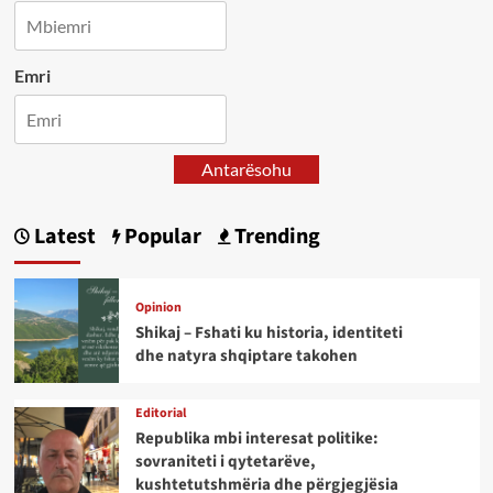
Emri
Antarësohu
Latest
Popular
Trending
Opinion
Shikaj – Fshati ku historia, identiteti
dhe natyra shqiptare takohen
Editorial
Republika mbi interesat politike:
sovraniteti i qytetarëve,
kushtetutshmëria dhe përgjegjësia