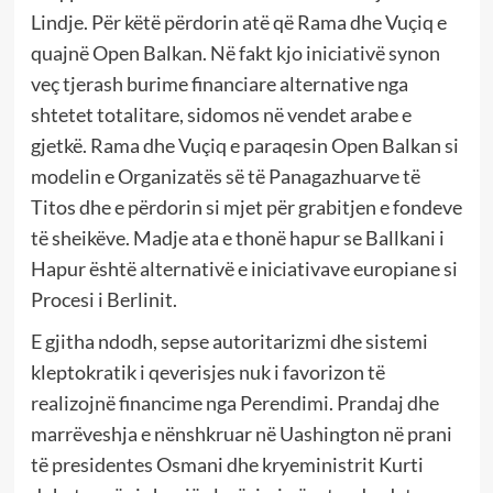
Lindje. Për këtë përdorin atë që Rama dhe Vuçiq e
quajnë Open Balkan. Në fakt kjo iniciativë synon
veç tjerash burime financiare alternative nga
shtetet totalitare, sidomos në vendet arabe e
gjetkë. Rama dhe Vuçiq e paraqesin Open Balkan si
modelin e Organizatës së të Panagazhuarve të
Titos dhe e përdorin si mjet për grabitjen e fondeve
të sheikëve. Madje ata e thonë hapur se Ballkani i
Hapur është alternativë e iniciativave europiane si
Procesi i Berlinit.
E gjitha ndodh, sepse autoritarizmi dhe sistemi
kleptokratik i qeverisjes nuk i favorizon të
realizojnë financime nga Perendimi. Prandaj dhe
marrëveshja e nënshkruar në Uashington në prani
të presidentes Osmani dhe kryeministrit Kurti