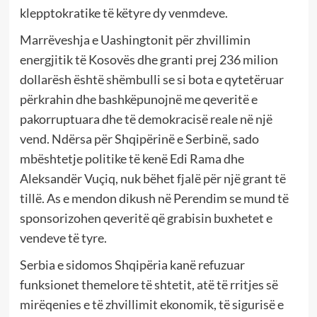
klepptokratike të këtyre dy venmdeve.
Marrëveshja e Uashingtonit për zhvillimin
energjitik të Kosovës dhe granti prej 236 milion
dollarësh është shëmbulli se si bota e qytetëruar
përkrahin dhe bashkëpunojnë me qeveritë e
pakorruptuara dhe të demokracisë reale në një
vend. Ndërsa për Shqipërinë e Serbinë, sado
mbështetje politike të kenë Edi Rama dhe
Aleksandër Vuçiq, nuk bëhet fjalë për një grant të
tillë. As e mendon dikush në Perendim se mund të
sponsorizohen qeveritë që grabisin buxhetet e
vendeve të tyre.
Serbia e sidomos Shqipëria kanë refuzuar
funksionet themelore të shtetit, atë të rritjes së
mirëqenies e të zhvillimit ekonomik, të sigurisë e