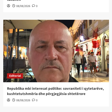
08/08/2026
0
Editorial
Republika mbi interesat politike: sovraniteti i qytetarëve,
kushtetutshmëria dhe përgjegjësia shtetërore
08/08/2026
0