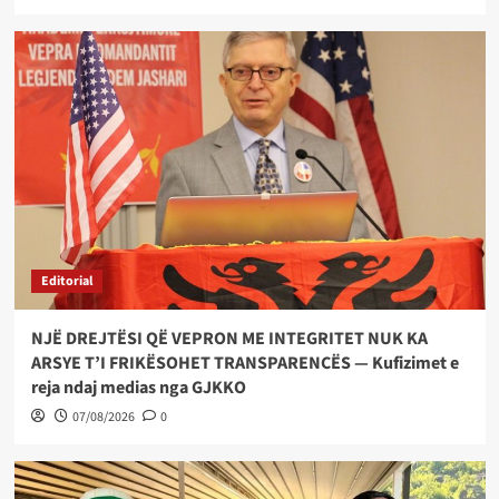
Editorial
NJË DREJTËSI QË VEPRON ME INTEGRITET NUK KA
ARSYE T’I FRIKËSOHET TRANSPARENCËS — Kufizimet e
reja ndaj medias nga GJKKO
07/08/2026
0