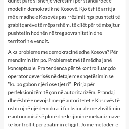
duhet parë si shenjë vlerësimi për standardet e
modelin demokratik në Kosovë. Kjo është arritja
më e madhe e Kosovës pas rrëzimit nga pushteti të
grabitqarëve të mëparshëm, të cilët për të mbajtur
pushtetin hodhën në treg sovranitetin dhe
territorin e vendit.
A ka probleme me demokracinë edhe Kosova? Për
mendimin tim po. Problemet më të mëdha janë
konceptuale. Pra tendenca për të kontrolluar çdo
operator qeverisës në detaje me shqetësimin se
“ku po gabon njëri ose tjetri”! Prirja për
perfeksionizëm të çon në autoritarizëm. Prandaj
dhe është e nevojshme që autoritetet e Kosovës të
ushtrojnë një demokraci funksionale me zhvillimin
e autonomisë së plotë dhe krijimin e mekanizmave
të kontrollit për zbatimin e ligjit. Jo me metodën e