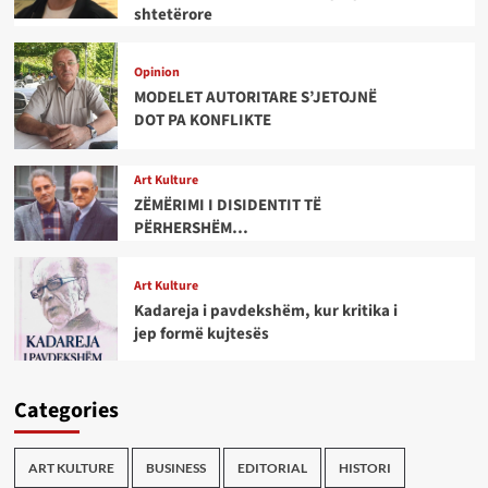
shtetërore
Opinion
MODELET AUTORITARE S’JETOJNË
DOT PA KONFLIKTE
Art Kulture
ZËMËRIMI I DISIDENTIT TË
PËRHERSHËM…
Art Kulture
Kadareja i pavdekshëm, kur kritika i
jep formë kujtesës
Categories
ART KULTURE
BUSINESS
EDITORIAL
HISTORI