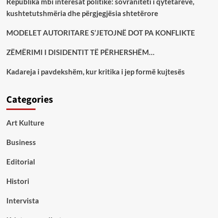
Republika mbi interesat politike: sovraniteti i qytetarëve,
kushtetutshmëria dhe përgjegjësia shtetërore
MODELET AUTORITARE S’JETOJNË DOT PA KONFLIKTE
ZËMËRIMI I DISIDENTIT TË PËRHERSHËM…
Kadareja i pavdekshëm, kur kritika i jep formë kujtesës
Categories
Art Kulture
Business
Editorial
Histori
Intervista