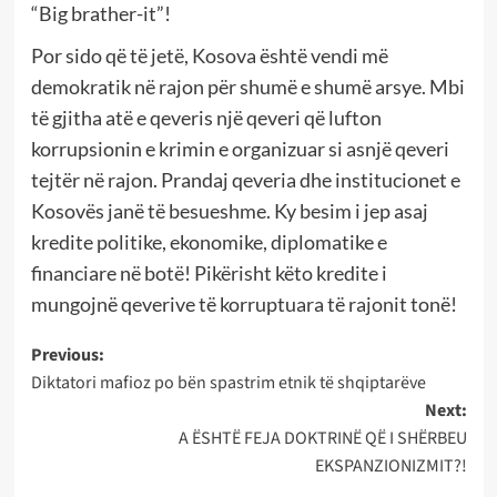
“Big brather-it”!
Por sido që të jetë, Kosova është vendi më
demokratik në rajon për shumë e shumë arsye. Mbi
të gjitha atë e qeveris një qeveri që lufton
korrupsionin e krimin e organizuar si asnjë qeveri
tejtër në rajon. Prandaj qeveria dhe institucionet e
Kosovës janë të besueshme. Ky besim i jep asaj
kredite politike, ekonomike, diplomatike e
financiare në botë! Pikërisht këto kredite i
mungojnë qeverive të korruptuara të rajonit tonë!
Post
Previous:
Diktatori mafioz po bën spastrim etnik të shqiptarëve
navigation
Next:
A ËSHTË FEJA DOKTRINË QË I SHËRBEU
EKSPANZIONIZMIT?!