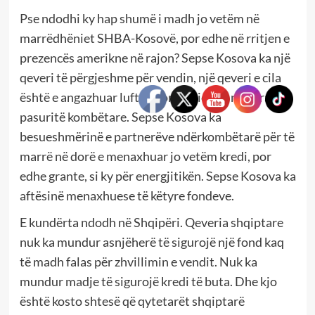
Pse ndodhi ky hap shumë i madh jo vetëm në
marrëdhëniet SHBA-Kosovë, por edhe në rritjen e
prezencës amerikne në rajon? Sepse Kosova ka një
qeveri të përgjeshme për vendin, një qeveri e cila
është e angazhuar lufton korrupsionin, nuk grabit
pasuritë kombëtare. Sepse Kosova ka
besueshmërinë e partnerëve ndërkombëtarë për të
marrë në dorë e menaxhuar jo vetëm kredi, por
edhe grante, si ky për energjitikën. Sepse Kosova ka
aftësinë menaxhuese të këtyre fondeve.
E kundërta ndodh në Shqipëri. Qeveria shqiptare
nuk ka mundur asnjëherë të sigurojë një fond kaq
të madh falas për zhvillimin e vendit. Nuk ka
mundur madje të sigurojë kredi të buta. Dhe kjo
është kosto shtesë që qytetarët shqiptarë