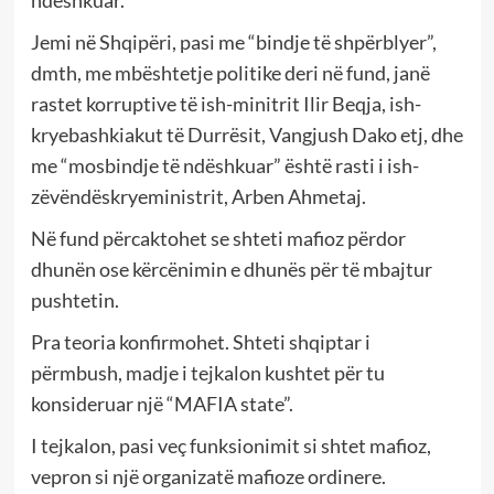
Jemi në Shqipëri, pasi me “bindje të shpërblyer”,
dmth, me mbështetje politike deri në fund, janë
rastet korruptive të ish-minitrit Ilir Beqja, ish-
kryebashkiakut të Durrësit, Vangjush Dako etj, dhe
me “mosbindje të ndëshkuar” është rasti i ish-
zëvëndëskryeministrit, Arben Ahmetaj.
Në fund përcaktohet se shteti mafioz përdor
dhunën ose kërcënimin e dhunës për të mbajtur
pushtetin.
Pra teoria konfirmohet. Shteti shqiptar i
përmbush, madje i tejkalon kushtet për tu
konsideruar një “MAFIA state”.
I tejkalon, pasi veç funksionimit si shtet mafioz,
vepron si një organizatë mafioze ordinere.