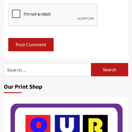
Search
for:
Our Print Shop