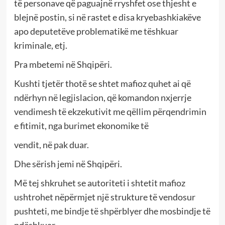
të personave që paguajnë rryshfet ose thjesht e
blejnë postin, si në rastet e disa kryebashkiakëve
apo deputetëve problematikë me tëshkuar
kriminale, etj.
Pra mbetemi në Shqipëri.
Kushti tjetër thotë se shtet mafioz quhet ai që
ndërhyn në legjislacion, që komandon nxjerrje
vendimesh të ekzekutivit me qëllim përqendrimin
e fitimit, nga burimet ekonomike të
vendit, në pak duar.
Dhe sërish jemi në Shqipëri.
Më tej shkruhet se autoriteti i shtetit mafioz
ushtrohet nëpërmjet një strukture të vendosur
pushteti, me bindje të shpërblyer dhe mosbindje të
ndëshkuar.