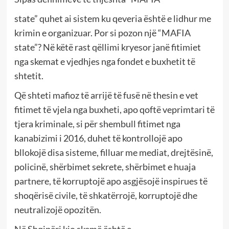
state” quhet ai sistem ku qeveria është e lidhur me
krimin e organizuar. Por si pozon një “MAFIA
state”? Në këtë rast qëllimi kryesor janë fitimiet
nga skemat e vjedhjes nga fondet e buxhetit të
shtetit.
Që shteti mafioz të arrijë të fusë në thesin e vet
fitimet të vjela nga buxheti, apo qoftë veprimtari të
tjera kriminale, si për shembull fitimet nga
kanabizimi i 2016, duhet të kontrollojë apo
bllokojë disa sisteme, filluar me mediat, drejtësinë,
policinë, shërbimet sekrete, shërbimet e huaja
partnere, të korruptojë apo asgjësojë inspirues të
shoqërisë civile, të shkatërrojë, korruptojë dhe
neutralizojë opozitën.
Në Shqipëri kjo skemë është e