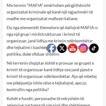
Me termin “MAFIA” emërtohen përgjithësisht
organizatat kriminale që kanë një ngjashmëri të
madhe me organizatat mafioze italiane.
Dy nga elementët themelore që dallojnë MAFIA-n
nga një grup i mirëstrukturuar i krimit të
organizuar, janë lidhja me krimin ndërkombëtar
dhe tejkalimi i bashkëpunimit e kontrollit nga
politika, duke sfiduar shtetin.
Në terrenin shqiptar është e provuar se grupet e
krimit të organizuar kanë lidhje ose janë pjesë e
krimit të organizuar ndërkombëtar. Ajo që mbetej
me pikëpyetje ishte nëse e tejkalojnë, apo jo,
kontrollin nga politika?
Kohët e fundit, personazhe të ndryshëm të
agjencive partnere të sigurisë dhe shërbimeve