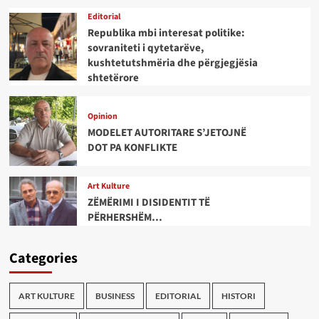
Editorial
Republika mbi interesat politike:
sovraniteti i qytetarëve,
kushtetutshmëria dhe përgjegjësia
shtetërore
Opinion
MODELET AUTORITARE S’JETOJNË
DOT PA KONFLIKTE
Art Kulture
ZËMËRIMI I DISIDENTIT TË
PËRHERSHËM…
Categories
ART KULTURE
BUSINESS
EDITORIAL
HISTORI