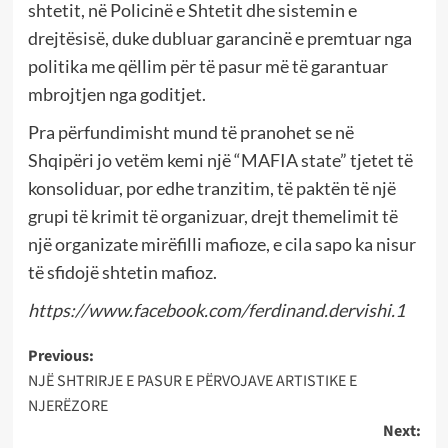
shtetit, në Policinë e Shtetit dhe sistemin e
drejtësisë, duke dubluar garancinë e premtuar nga
politika me qëllim për të pasur më të garantuar
mbrojtjen nga goditjet.
Pra përfundimisht mund të pranohet se në
Shqipëri jo vetëm kemi një “MAFIA state” tjetet të
konsoliduar, por edhe tranzitim, të paktën të një
grupi të krimit të organizuar, drejt themelimit të
një organizate mirëfilli mafioze, e cila sapo ka nisur
të sfidojë shtetin mafioz.
https://www.facebook.com/ferdinand.dervishi.1
Post
Previous:
NJË SHTRIRJE E PASUR E PËRVOJAVE ARTISTIKE E
navigation
NJERËZORE
Next: