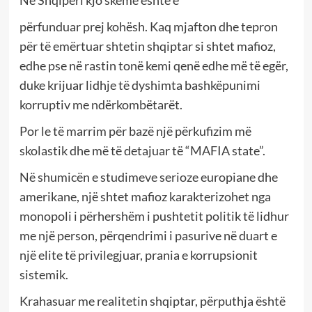
përfunduar prej kohësh. Kaq mjafton dhe tepron
për të emërtuar shtetin shqiptar si shtet mafioz,
edhe pse në rastin tonë kemi qenë edhe më të egër,
duke krijuar lidhje të dyshimta bashkëpunimi
korruptiv me ndërkombëtarët.
Por le të marrim për bazë një përkufizim më
skolastik dhe më të detajuar të “MAFIA state”.
Në shumicën e studimeve serioze europiane dhe
amerikane, një shtet mafioz karakterizohet nga
monopoli i përhershëm i pushtetit politik të lidhur
me një person, përqendrimi i pasurive në duart e
një elite të privilegjuar, prania e korrupsionit
sistemik.
Krahasuar me realitetin shqiptar, përputhja është