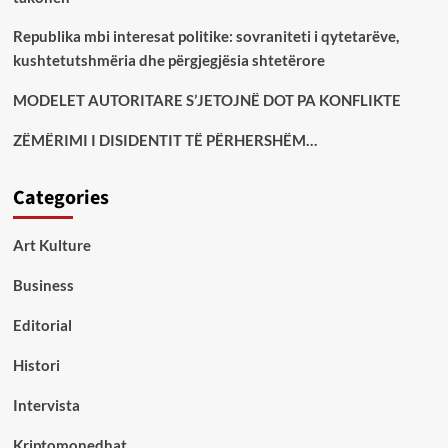
Republika mbi interesat politike: sovraniteti i qytetarëve,
kushtetutshmëria dhe përgjegjësia shtetërore
MODELET AUTORITARE S’JETOJNË DOT PA KONFLIKTE
ZËMËRIMI I DISIDENTIT TË PËRHERSHËM…
Categories
Art Kulture
Business
Editorial
Histori
Intervista
Kriptomonedhat