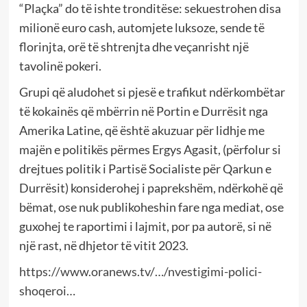
“Plaçka” do të ishte tronditëse: sekuestrohen disa
milionë euro cash, automjete luksoze, sende të
florinjta, orë të shtrenjta dhe veçanrisht një
tavolinë pokeri.
Grupi që aludohet si pjesë e trafikut ndërkombëtar
të kokainës që mbërrin në Portin e Durrësit nga
Amerika Latine, që është akuzuar për lidhje me
majën e politikës përmes Ergys Agasit, (përfolur si
drejtues politik i Partisë Socialiste për Qarkun e
Durrësit) konsiderohej i paprekshëm, ndërkohë që
bëmat, ose nuk publikoheshin fare nga mediat, ose
guxohej te raportimi i lajmit, por pa autorë, si në
një rast, në dhjetor të vitit 2023.
https://www.oranews.tv/…/nvestigimi-polici-
shoqeroi…