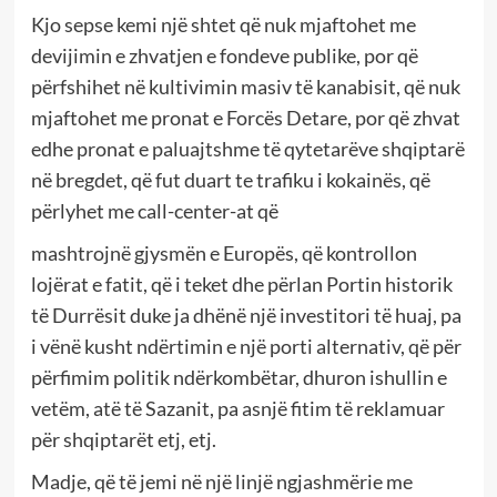
Kjo sepse kemi një shtet që nuk mjaftohet me
devijimin e zhvatjen e fondeve publike, por që
përfshihet në kultivimin masiv të kanabisit, që nuk
mjaftohet me pronat e Forcës Detare, por që zhvat
edhe pronat e paluajtshme të qytetarëve shqiptarë
në bregdet, që fut duart te trafiku i kokainës, që
përlyhet me call-center-at që
mashtrojnë gjysmën e Europës, që kontrollon
lojërat e fatit, që i teket dhe përlan Portin historik
të Durrësit duke ja dhënë një investitori të huaj, pa
i vënë kusht ndërtimin e një porti alternativ, që për
përfimim politik ndërkombëtar, dhuron ishullin e
vetëm, atë të Sazanit, pa asnjë fitim të reklamuar
për shqiptarët etj, etj.
Madje, që të jemi në një linjë ngjashmërie me