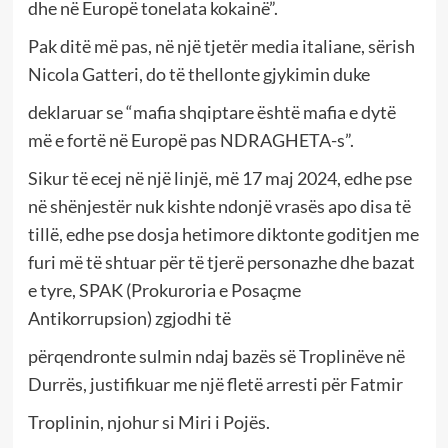
dhe në Europë tonelata kokainë”.
Pak ditë më pas, në një tjetër media italiane, sërish
Nicola Gatteri, do të thellonte gjykimin duke
deklaruar se “mafia shqiptare është mafia e dytë
më e fortë në Europë pas NDRAGHETA-s”.
Sikur të ecej në një linjë, më 17 maj 2024, edhe pse
në shënjestër nuk kishte ndonjë vrasës apo disa të
tillë, edhe pse dosja hetimore diktonte goditjen me
furi më të shtuar për të tjerë personazhe dhe bazat
e tyre, SPAK (Prokuroria e Posaçme
Antikorrupsion) zgjodhi të
përqendronte sulmin ndaj bazës së Troplinëve në
Durrës, justifikuar me një fletë arresti për Fatmir
Troplinin, njohur si Miri i Pojës.