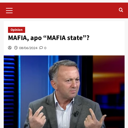
Primary
Menu
Opinion
MAFIA, apo “MAFIA state”?
08/06/2024
0