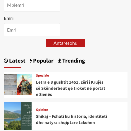
Emri
Antarësohu
Latest
Popular
Trending
Speciale
Letra e 8 gushtit 1451, zëri i Krujës
së Skënderbeut që troket në portat
e Sienës
Opinion
Shikaj – Fshati ku historia, identiteti
dhe natyra shqiptare takohen