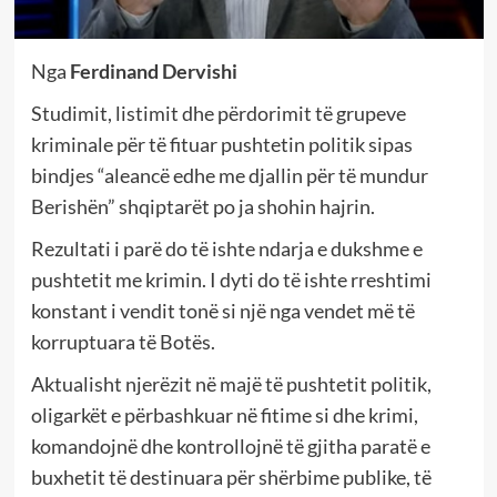
Nga
Ferdinand Dervishi
Studimit, listimit dhe përdorimit të grupeve
kriminale për të fituar pushtetin politik sipas
bindjes “aleancë edhe me djallin për të mundur
Berishën” shqiptarët po ja shohin hajrin.
Rezultati i parë do të ishte ndarja e dukshme e
pushtetit me krimin. I dyti do të ishte rreshtimi
konstant i vendit tonë si një nga vendet më të
korruptuara të Botës.
Aktualisht njerëzit në majë të pushtetit politik,
oligarkët e përbashkuar në fitime si dhe krimi,
komandojnë dhe kontrollojnë të gjitha paratë e
buxhetit të destinuara për shërbime publike, të