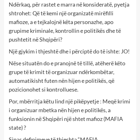
Ndërkaq, për rastet e marra në konsideratë, pyetja
shtrohet: Që të kemi një organizatë mirëfilli
mafioze, a e tejkalojnë këta personazhe, apo
grupime kriminale, kontrollin e politikës dhe të
pushtetit në Shqipëri?
Një gjykim i thjeshtë dhe i përciptë do të ishte: JO!
Nëse situatën do e pranojnë të tillë, atëherë këto
grupe të krimit të organizuar ndërkombëtar,
automatikisht futen nën hijen e politikës, që
pozicionohet si kontrolluese.
Por, mbërritja këtu lind një pikëpyetje : Meqë krimi
i organizuar mbetka nën hijen e politikës, a
funksionin në Shqipëri një shtet mafioz (MAFIA
state) ?
Sipas definimeve të thjeshta “MAFIA