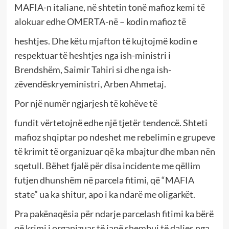
MAFIA-n italiane, në shtetin tonë mafioz kemi të
alokuar edhe OMERTA-në – kodin mafioz të
heshtjes. Dhe këtu mjafton të kujtojmë kodin e
respektuar të heshtjes nga ish-ministri i
Brendshëm, Saimir Tahiri si dhe nga ish-
zëvendëskryeministri, Arben Ahmetaj.
Por një numër ngjarjesh të kohëve të
fundit vërtetojnë edhe një tjetër tendencë. Shteti
mafioz shqiptar po ndeshet me rebelimin e grupeve
të krimit të organizuar që ka mbajtur dhe mban nën
sqetull. Bëhet fjalë për disa incidente me qëllim
futjen dhunshëm në parcela fitimi, që “MAFIA
state” ua ka shitur, apo i ka ndarë me oligarkët.
Pra pakënaqësia për ndarje parcelash fitimi ka bërë
që krimi i organizuar të japë shembuj të daljes nga