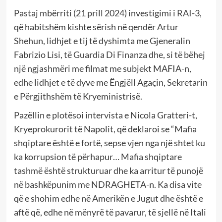
Pastaj mbërriti (21 prill 2024) investigimi i RAI-3,
që habitshëm kishte sërish në qendër Artur
Shehun, lidhjet e tij të dyshimta me Gjeneralin
Fabrizio Lisi, të Guardia Di Finanza dhe, si të bëhej
një ngjashmëri me filmat me subjekt MAFIA-n,
edhe lidhjet e të dyve me Ëngjëll Agaçin, Sekretarin
e Përgjithshëm të Kryeministrisë.
Pazëllin e plotësoi intervista e Nicola Gratteri-t,
Kryeprokurorit të Napolit, që deklaroi se “Mafia
shqiptare është e fortë, sepse vjen nga një shtet ku
ka korrupsion të përhapur… Mafia shqiptare
tashmë është strukturuar dhe ka arritur të punojë
në bashkëpunim me NDRAGHETA-n. Ka disa vite
që e shohim edhe në Amerikën e Jugut dhe është e
aftë që, edhe në mënyrë të pavarur, të sjellë në Itali