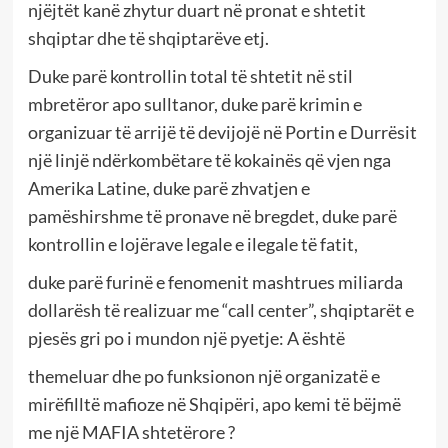
njëjtët kanë zhytur duart në pronat e shtetit
shqiptar dhe të shqiptarëve etj.
Duke parë kontrollin total të shtetit në stil
mbretëror apo sulltanor, duke parë krimin e
organizuar të arrijë të devijojë në Portin e Durrësit
një linjë ndërkombëtare të kokainës që vjen nga
Amerika Latine, duke parë zhvatjen e
pamëshirshme të pronave në bregdet, duke parë
kontrollin e lojërave legale e ilegale të fatit,
duke parë furinë e fenomenit mashtrues miliarda
dollarësh të realizuar me “call center”, shqiptarët e
pjesës gri po i mundon një pyetje: A është
themeluar dhe po funksionon një organizatë e
mirëfilltë mafioze në Shqipëri, apo kemi të bëjmë
me një MAFIA shtetërore ?