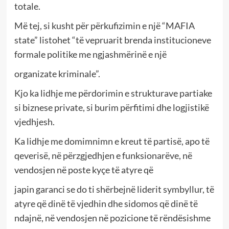
totale.
Më tej, si kusht për përkufizimin e një “MAFIA
state” listohet “të vepruarit brenda institucioneve
formale politike me ngjashmërinë e një
organizate kriminale”.
Kjo ka lidhje me përdorimin e strukturave partiake
si biznese private, si burim përfitimi dhe logjistikë
vjedhjesh.
Ka lidhje me domimnimn e kreut të partisë, apo të
qeverisë, në përzgjedhjen e funksionarëve, në
vendosjen në poste kyçe të atyre që
japin garanci se do ti shërbejnë liderit symbyllur, të
atyre që dinë të vjedhin dhe sidomos që dinë të
ndajnë, në vendosjen në pozicione të rëndësishme