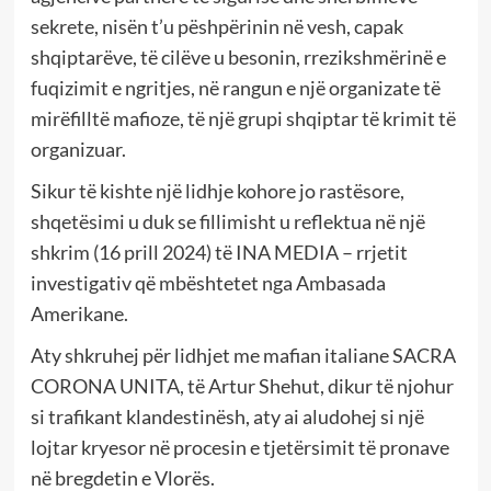
sekrete, nisën t’u pëshpërinin në vesh, capak
shqiptarëve, të cilëve u besonin, rrezikshmërinë e
fuqizimit e ngritjes, në rangun e një organizate të
mirëfilltë mafioze, të një grupi shqiptar të krimit të
organizuar.
Sikur të kishte një lidhje kohore jo rastësore,
shqetësimi u duk se fillimisht u reflektua në një
shkrim (16 prill 2024) të INA MEDIA – rrjetit
investigativ që mbështetet nga Ambasada
Amerikane.
Aty shkruhej për lidhjet me mafian italiane SACRA
CORONA UNITA, të Artur Shehut, dikur të njohur
si trafikant klandestinësh, aty ai aludohej si një
lojtar kryesor në procesin e tjetërsimit të pronave
në bregdetin e Vlorës.