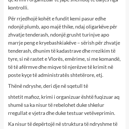
kontrolli.
Për rrjedhojë kohët e fundit kemi pasur edhe
ndonjë plumb, apo majë thike, ndaj oligarkëve për
zhvatje tenderash, ndonjë grusht turinjve apo
marrje peng e kryebashkiakëve – sërish për zhvatje
tenderash, dhunim të kadastrave dhe rrezikim të
tyre, si në rastet e Vlorës, emërime, si me komandë,
të të afërmve dhe miqve të njerëzve të krimit në
poste kyçe të administratës shtetërore, etj.
Thënë ndryshe, deri dje në sqetull të
shtetit mafioz, krimi i organizuar është fuqizuar aq
shumë sa ka nisur të rebelohet duke shkelur
rregullat e vjetra dhe duke testuar vetëveprimin.
Ka nisur të depërtojë në struktura të ndryshme të