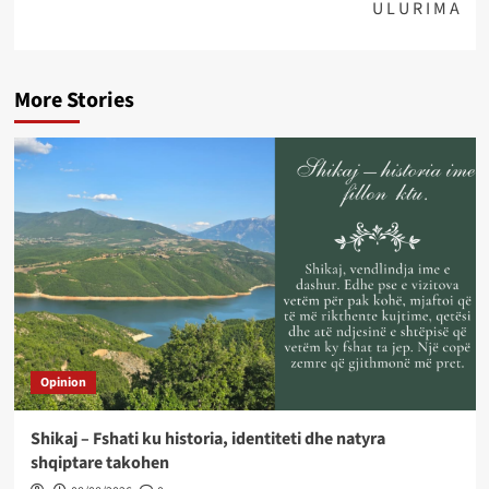
U L U R I M A
More Stories
Opinion
Shikaj – Fshati ku historia, identiteti dhe natyra
shqiptare takohen