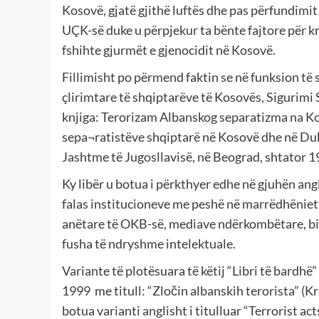
Kosovë, gjatë gjithë luftës dhe pas përfundimit t
UÇK-së duke u përpjekur ta bënte fajtore për kr
fshihte gjurmët e gjenocidit në Kosovë.
Fillimisht po përmend faktin se në funksion të 
çlirimtare të shqiptarëve të Kosovës, Sigurimi S
knjiga: Terorizam Albanskog separatizma na Koso
sepa¬ratistëve shqiptarë në Kosovë dhe në Duka
Jashtme të Jugosllavisë, në Beograd, shtator 1
Ky libër u botua i përkthyer edhe në gjuhën ang
falas institucioneve me peshë në marrëdhëniet
anëtare të OKB-së, mediave ndërkombëtare, bi
fusha të ndryshme intelektuale.
Variante të plotësuara të këtij “Libri të bardhë”
1999 me titull: “Zločin albanskih terorista” (Kr
botua varianti anglisht i titulluar “Terrorist a