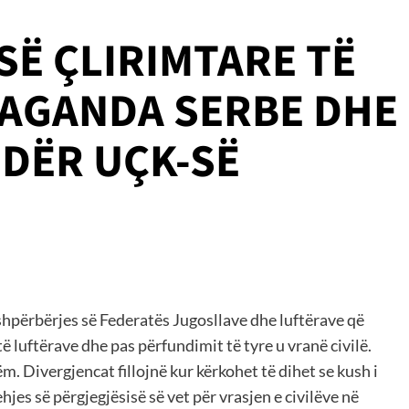
SË ÇLIRIMTARE TË
AGANDA SERBE DHE
DËR UÇK-SË
 shpërbërjes së Federatës Jugosllave dhe luftërave që
të luftërave dhe pas përfundimit të tyre u vranë civilë.
ëm. Divergjencat fillojnë kur kërkohet të dihet se kush i
ehjes së përgjegjësisë së vet për vrasjen e civilëve në