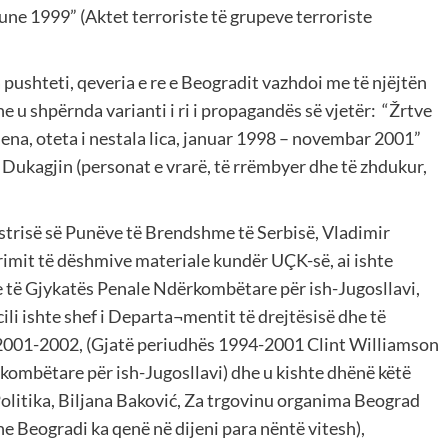
ne 1999” (Aktet terroriste të grupeve terroriste
pushteti, qeveria e re e Beogradit vazhdoi me të njëjtën
e u shpërnda varianti i ri i propagandës së vjetër: “Žrtve
ena, oteta i nestala lica, januar 1998 – novembar 2001”
 Dukagjin (personat e vrarë, të rrëmbyer dhe të zhdukur,
strisë së Punëve të Brendshme të Serbisë, Vladimir
urimit të dëshmive materiale kundër UÇK-së, ai ishte
 të Gjykatës Penale Ndërkombëtare për ish-Jugosllavi,
ili ishte shef i Departa¬mentit të drejtësisë dhe të
 2001-2002, (Gjatë periudhës 1994-2001 Clint Williamson
kombëtare për ish-Jugosllavi) dhe u kishte dhënë këtë
Politika, Biljana Baković, Za trgovinu organima Beograd
e Beogradi ka qenë në dijeni para nëntë vitesh),