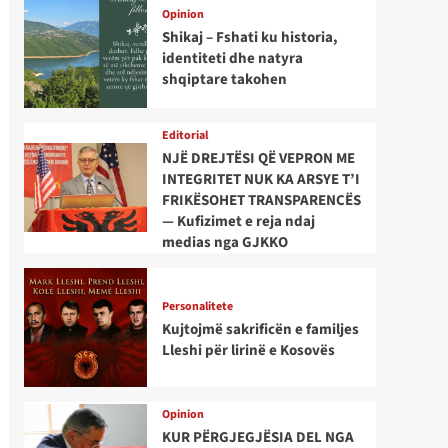
Opinion
Shikaj – Fshati ku historia,
identiteti dhe natyra
shqiptare takohen
Editorial
NJË DREJTËSI QË VEPRON ME
INTEGRITET NUK KA ARSYE T’I
FRIKËSOHET TRANSPARENCËS
— Kufizimet e reja ndaj
medias nga GJKKO
Personalitete
Kujtojmë sakrificën e familjes
Lleshi për lirinë e Kosovës
Opinion
KUR PËRGJEGJËSIA DEL NGA