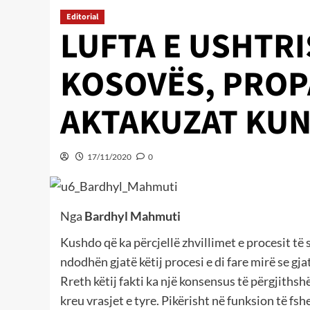
Editorial
LUFTA E USHTRI
KOSOVËS, PROP
AKTAKUZAT KUN
17/11/2020
0
Nga
Bardhyl Mahmuti
Kushdo që ka përcjellë zhvillimet e procesit të
ndodhën gjatë këtij procesi e di fare mirë se gja
Rreth këtij fakti ka një konsensus të përgjithsh
kreu vrasjet e tyre. Pikërisht në funksion të fsh