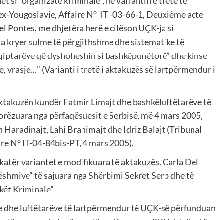
t si “organizatë kriminale”, në variantin e tretë të
’ex-Yougoslavie, Affaire N° IT -03-66-1, Deuxième acte
l Pontes, me dhjetëra herë e cilëson UÇK-ja si
a kryer sulme të përgjithshme dhe sistematike të
hqiptarëve që dyshoheshin si bashkëpunëtorë” dhe kinse
, vrasje…” (Varianti i tretë i aktakuzës së lartpërmendur i
aktakuzën kundër Fatmir Limajt dhe bashkëluftëtarëve të
 dorëzuara nga përfaqësuesit e Serbisë, më 4 mars 2005,
Haradinajt, Lahi Brahimajt dhe Idriz Balajt (Tribunal
ire N° IT-04-84bis-PT, 4 mars 2005).
 katër variantet e modifikuara të aktakuzës, Carla Del
ëshmive” të sajuara nga Shërbimi Sekret Serb dhe të
kët Kriminale”.
 dhe luftëtarëve të lartpërmendur të UÇK-së përfunduan