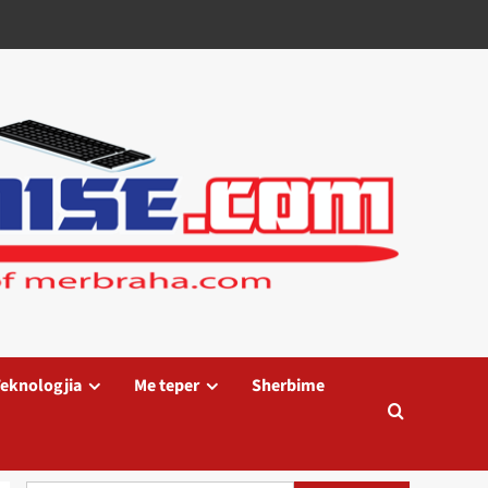
eknologjia
Me teper
Sherbime