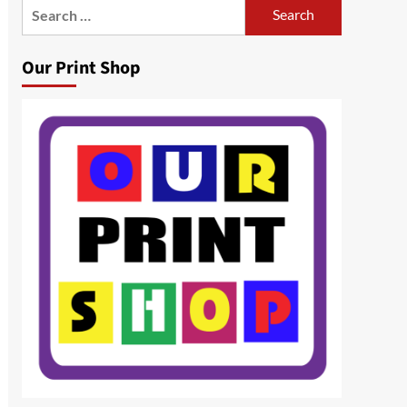
Search
for:
Our Print Shop