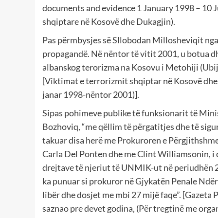
documents and evidence 1 January 1998 – 10 Ju
shqiptare në Kosovë dhe Dukagjin).
Pas përmbysjes së Sllobodan Millosheviqit nga 
propagandë. Në nëntor të vitit 2001, u botua dh
albanskog terorizma na Kosovu i Metohiji (Ubij
[Viktimat e terrorizmit shqiptar në Kosovë dhe
janar 1998-nëntor 2001)].
Sipas pohimeve publike të funksionarit të Mini
Bozhoviq, “me qëllim të përgatitjes dhe të sig
takuar disa herë me Prokuroren e Përgjithshme
Carla Del Ponten dhe me Clint Williamsonin, i c
drejtave të njeriut të UNMIK-ut në periudhën
ka punuar si prokuror në Gjykatën Penale Ndër
libër dhe dosjet me mbi 27 mijë faqe”. [Gazeta 
saznao pre devet godina, (Për tregtinë me organ