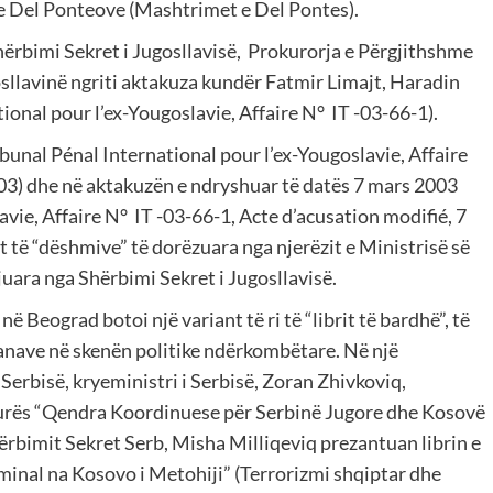
 Del Ponteove (Mashtrimet e Del Pontes).
hërbimi Sekret i Jugosllavisë, Prokurorja e Përgjithshme
llavinë ngriti aktakuza kundër Fatmir Limajt, Haradin
ional pour l’ex-Yougoslavie, Affaire N° IT -03-66-1).
bunal Pénal International pour l’ex-Yougoslavie, Affaire
003) dhe në aktakuzën e ndryshuar të datës 7 mars 2003
avie, Affaire N° IT -03-66-1, Acte d’acusation modifié, 7
 të “dëshmive” të dorëzuara nga njerëzit e Ministrisë së
uara nga Shërbimi Sekret i Jugosllavisë.
 në Beograd botoi një variant të ri të “librit të bardhë”, të
anave në skenën politike ndërkombëtare. Në një
Serbisë, kryeministri i Serbisë, Zoran Zhivkoviq,
turës “Qendra Koordinuese për Serbinë Jugore dhe Kosovë
ërbimit Sekret Serb, Misha Milliqeviq prezantuan librin e
iminal na Kosovo i Metohiji” (Terrorizmi shqiptar dhe