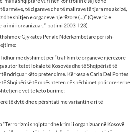
 mafia shqiptare vuri nën kontrollin e saj edhe
të armëve, të cigareve dhe të mallrave të tjera me akcizë,
z dhe shitjen e organeve njerëzore (…)” (Qeveria e
krimi i organizuar..”, botimi 2003, f 23).
gjithshme e Gjykatës Penale Ndërkombëtare për ish-
rejtime:
 lidhur me dyshimet për “trafikim të organeve njerëzore
 autoritetet lokale të Kosovës dhe të Shqipërisë të
 të ndriçuar këto pretendime. Kërkesa e Carla Del Pontes
 të Shqipërisë të mbështeten në shërbimet policore serbe
shtetjen e vet te këto burime;
ë të dytë dhe e përshtati me variantin e ri të
b “Terrorizmi shqiptar dhe krimi i organizuar në Kosovë