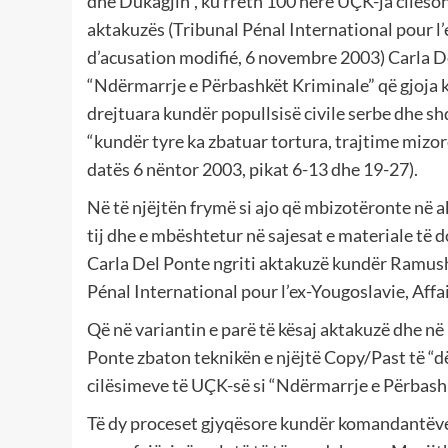
dhe Dukagjin”, ku rreth 100 herë UÇK-ja cilësohe
aktakuzës (Tribunal Pénal International pour l
d’acusation modifié, 6 novembre 2003) Carla De
“Ndërmarrje e Përbashkët Kriminale” që gjoja k
drejtuara kundër popullsisë civile serbe dhe s
“kundër tyre ka zbatuar tortura, trajtime mizore
datës 6 nëntor 2003, pikat 6-13 dhe 19-27).
Në të njëjtën frymë si ajo që mbizotëronte në 
tij dhe e mbështetur në sajesat e materiale të
Carla Del Ponte ngriti aktakuzë kundër Ramush 
Pénal International pour l’ex-Yougoslavie, Affa
Që në variantin e parë të kësaj aktakuzë dhe në
Ponte zbaton teknikën e njëjtë Copy/Past të “d
cilësimeve të UÇK-së si “Ndërmarrje e Përbash
Të dy proceset gjyqësore kundër komandantëve