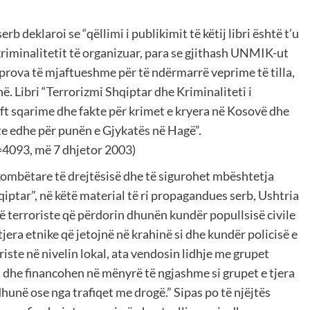
b deklaroi se “qëllimi i publikimit të këtij libri është t’u
riminalitetit të organizuar, para se gjithash UNMIK-ut
 prova të mjaftueshme për të ndërmarrë veprime të tilla,
. Libri “Terrorizmi Shqiptar dhe Kriminaliteti i
t sqarime dhe fakte për krimet e kryera në Kosovë dhe
nte edhe për punën e Gjykatës në Hagë”.
=4093, më 7 dhjetor 2003)
kombëtare të drejtësisë dhe të sigurohet mbështetja
iptar”, në këtë material të ri propagandues serb, Ushtria
ë terroriste që përdorin dhunën kundër popullsisë civile
jera etnike që jetojnë në krahinë si dhe kundër policisë e
iste në nivelin lokal, ata vendosin lidhje me grupet
l dhe financohen në mënyrë të ngjashme si grupet e tjera
hunë ose nga trafiqet me drogë.” Sipas po të njëjtës