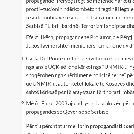
propagandë “Përveç tregtisë me lëndë narkotike,
prosti¬tucionin ndërkombëtar, tregtinë ilegale 
të automobilave të vjedhur, trafikimin me njerë
Serbisë, “Libri i bardhë- Terrorizmi shqiptar dhe 
Efekti i kësaj propagande te Prokurorja e Për
Jugosllavinë ishte i menjëhershëm dhe në dy d
Carla Del Ponte urdhëroi zhvillimin e hetimeve
nga ana e UÇK-së” dhe kërkoi nga “UNMIK-u, nga
shoqërohen nga shërbimet e policisë serbe” për
që UNMIK-u, autoritetet lokale të Kosovës dhe
është kërkesë për të arsyetuar, tërthorazi, mbë
Më 6 nëntor 2003 ajo ndryshoi aktakuzën për her
propagandës së Qeverisë së Serbisë.
Për t’u përshtatur me librin propagandistik ser