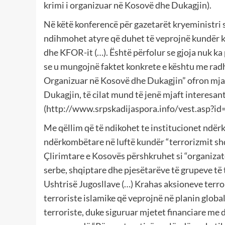
krimi i organizuar në Kosovë dhe Dukagjin).
Në këtë konferencë për gazetarët kryeministri ser
ndihmohet atyre që duhet të veprojnë kundër k
dhe KFOR-it (…). Është përfolur se gjoja nuk ka
se u mungojnë faktet konkrete e kështu me radhë
Organizuar në Kosovë dhe Dukagjin” ofron mjaf
Dukagjin, të cilat mund të jenë mjaft interesa
(http://www.srpskadijaspora.info/vest.asp?id
Me qëllim që të ndikohet te institucionet ndër
ndërkombëtare në luftë kundër “terrorizmit shq
Çlirimtare e Kosovës përshkruhet si “organizat
serbe, shqiptare dhe pjesëtarëve të grupeve të t
Ushtrisë Jugosllave (…) Krahas aksioneve terror
terroriste islamike që veprojnë në planin globa
terroriste, duke siguruar mjetet financiare me d