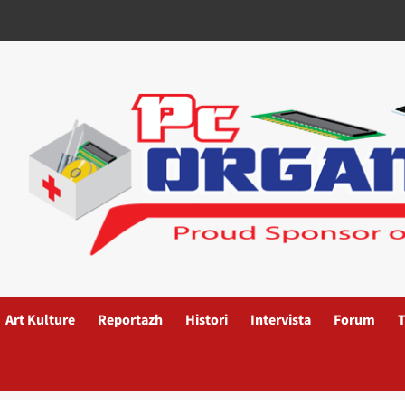
Art Kulture
Reportazh
Histori
Intervista
Forum
T