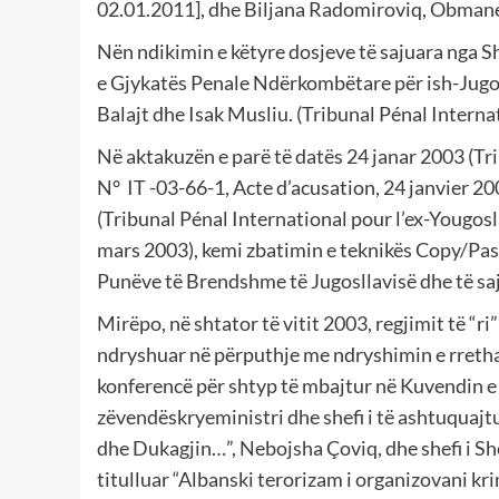
02.01.2011], dhe Biljana Radomiroviq, Obmane
Nën ndikimin e këtyre dosjeve të sajuara nga S
e Gjykatës Penale Ndërkombëtare për ish-Jugos
Balajt dhe Isak Musliu. (Tribunal Pénal Internat
Në aktakuzën e parë të datës 24 janar 2003 (Tri
N° IT -03-66-1, Acte d’acusation, 24 janvier 2
(Tribunal Pénal International pour l’ex-Yougosl
mars 2003), kemi zbatimin e teknikës Copy/Past
Punëve të Brendshme të Jugosllavisë dhe të saj
Mirëpo, në shtator të vitit 2003, regjimit të “ri”
ndryshuar në përputhje me ndryshimin e rreth
konferencë për shtyp të mbajtur në Kuvendin e 
zëvendëskryeministri dhe shefi i të ashtuquaj
dhe Dukagjin…”, Nebojsha Çoviq, dhe shefi i Sh
titulluar “Albanski terorizam i organizovani kr