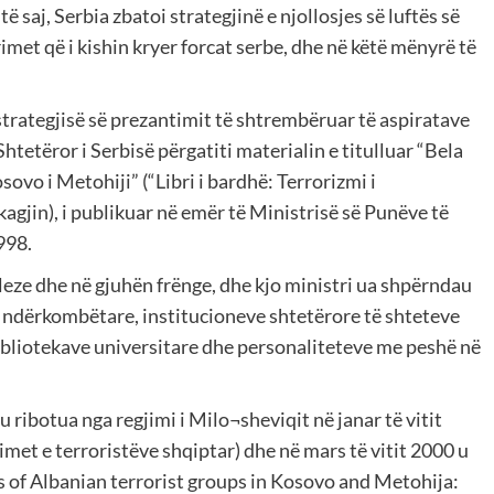
ë saj, Serbia zbatoi strategjinë e njollosjes së luftës së
imet që i kishin kryer forcat serbe, dhe në këtë mënyrë të
strategjisë së prezantimit të shtrembëruar të aspiratave
htetëror i Serbisë përgatiti materialin e titulluar “Bela
vo i Metohiji” (“Libri i bardhë: Terrorizmi i
gjin), i publikuar në emër të Ministrisë së Punëve të
998.
leze dhe në gjuhën frënge, dhe kjo ministri ua shpërndau
 ndërkombëtare, institucioneve shtetërore të shteteve
bliotekave universitare dhe personaliteteve me peshë në
 u ribotua nga regjimi i Milo¬sheviqit në janar të vitit
imet e terroristëve shqiptar) dhe në mars të vitit 2000 u
cts of Albanian terrorist groups in Kosovo and Metohija: