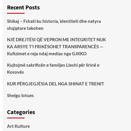
Recent Posts
Shikaj – Fshati ku historia, identiteti dhe natyra
shqiptare takohen
NJË DREJTËSI QË VEPRON ME INTEGRITET NUK
KA ARSYE T’I FRIKËSOHET TRANSPARENCËS —
Kufizimet e reja ndaj medias nga GJKKO
Kujtojmë sakrificën e familjes Lleshi për lirinë e
Kosovës
KUR PËRGJEGJËSIA DEL NGA SHINAT E TRENIT
Shelgu lotues
Categories
Art Kulture