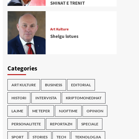
SHINAT E TRENIT
Art Kulture
Shelgu lotues
Categories
ART KULTURE
BUSINESS
EDITORIAL
HISTORI
INTERVISTA
KRIPTOMONEDHAT
LAJME
ME TEPER
NJOFTIME
OPINION
PERSONALITETE
REPORTAZH
SPECIALE
SPORT
STORIES
TECH
TEKNOLOGJIA