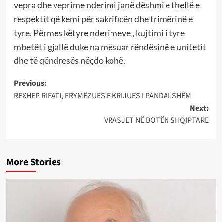
Post
Previous:
REXHEP RIFATI, FRYMËZUES E KRIJUES I PANDALSHËM
navigation
Next:
VRASJET NË BOTËN SHQIPTARE
More Stories