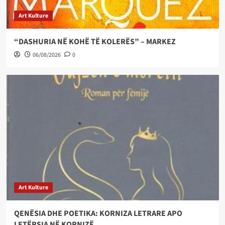
Art Kulture
“DASHURIA NË KOHË TË KOLERËS” – MARKEZ
06/08/2026
0
Art Kulture
QENËSIA DHE POETIKA: KORNIZA LETRARE APO
LETËRSIA NË KORNIZË