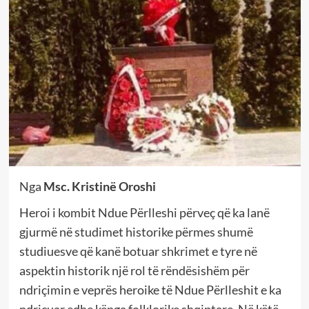
Nga
Msc. Kristinë Oroshi
Heroi i kombit Ndue Përlleshi përveç që ka lanë
gjurmë në studimet historike përmes shumë
studiuesve që kanë botuar shkrimet e tyre në
aspektin historik një rol të rëndësishëm për
ndriçimin e veprës heroike të Ndue Përlleshit e ka
ndriçuar edhe kënga folklorike shqiptare. Në këtë