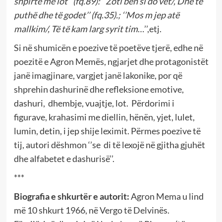
shpirte me lot’’ (fq.89): ‘’Zoti bën si do vet/, Dhe të
puthë dhe të godet’’ (fq.35).; ‘’Mos m jep atë
mallkim/, Të të kam larg syrit tim
…’’,etj.
Si në shumicën e poezive të poetëve tjerë, edhe në
poezitë e Agron Memës, ngjarjet dhe protagonistët
janë imagjinare, vargjet janë lakonike, por që
shprehin dashurinë dhe refleksione emotive,
dashuri, dhembje, vuajtje, lot. Përdorimi i
figurave, krahasimi me diellin, hënën, yjet, lulet,
lumin, detin, i jep shije leximit. Përmes poezive të
tij, autori dëshmon ‘’se di të lexojë në gjitha gjuhët
dhe alfabetet e dashurisë’’.
***
Biografia e shkurtër e autorit:
Agron Mema u lind
më 10 shkurt 1966, në Vergo të Delvinës.