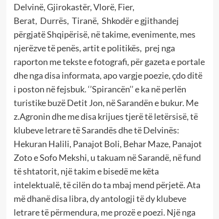
Delvinë, Gjirokastër, Vlorë, Fier,
Berat, Durrës, Tiranë, Shkodër e gjithandej
përgjatë Shqipërisë, në takime, evenimente, mes
njerëzve të penës, artit e politikës, prej nga
raporton me tekste e fotografi, për gazeta e portale
dhe nga disa informata, apo vargje poezie, çdo ditë
i poston në fejsbuk. ‘’Spirancën’’ e ka në perlën
turistike buzë Detit Jon, në Sarandën e bukur. Me
z.Agronin dhe me disa krijues tjerë të letërsisë, të
klubeve letrare të Sarandës dhe të Delvinës:
Hekuran Halili, Panajot Boli, Behar Maze, Panajot
Zoto e Sofo Mekshi, u takuam në Sarandë, në fund
të shtatorit, një takim e bisedë me këta
intelektualë, të cilën do ta mbaj mend përjetë. Ata
më dhanë disa libra, dy antologji të dy klubeve
letrare të përmendura, me prozë e poezi. Një nga