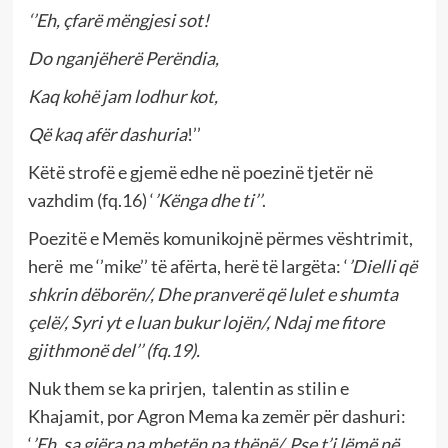
‘’Eh, çfarë mëngjesi sot!
Do nganjëherë Perëndia,
Kaq kohë jam lodhur kot,
Që kaq afër dashuria
!’’
Këtë strofë e gjemë edhe në poezinë tjetër në
vazhdim (fq.16) ‘
’Kënga
dhe ti’’
.
Poezitë e Memës komunikojnë përmes vështrimit,
herë me ‘’mike’’ të afërta, herë të largëta: ‘
’Dielli që
shkrin dëborën/, Dhe pranverë që lulet
e shumta
çelë/, Syri yt e luan bukur lojën/, Ndaj me fitore
gjithmonë del’’ (fq.19).
Nuk them se ka prirjen, talentin as stilin e
Khajamit, por Agron Mema ka zemër për dashuri:
‘
’Eh, sa gjëra na mbetën pa thënë/, Pse t’i lëmë në