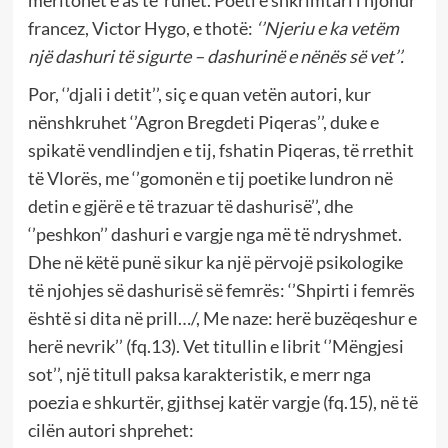
meritohet e as të ruhet. Poeti e shkrimtari i njohur
francez, Victor Hygo, e thotë:
‘’Njeriu e ka vetëm
një dashuri të sigurte – dashurinë e nënës së vet’’.
Por, ‘’djali i detit’’, siç e quan vetën autori, kur
nënshkruhet ‘’Agron Bregdeti Piqeras’’, duke e
spikatë vendlindjen e tij, fshatin Piqeras, të rrethit
të Vlorës, me ‘’gomonën e tij poetike lundron në
detin e gjërë e të trazuar të dashurisë’’, dhe
‘’peshkon’’ dashuri e vargje nga më të ndryshmet.
Dhe në këtë punë sikur ka një përvojë psikologike
të njohjes së dashurisë së femrës: ‘’Shpirti i femrës
është si dita në prill…/, Me naze: herë buzëqeshur e
herë nevrik’’ (fq.13). Vet titullin e librit ‘’Mëngjesi
sot’’, një titull paksa karakteristik, e merr nga
poezia e shkurtër, gjithsej katër vargje (fq.15), në të
cilën autori shprehet: