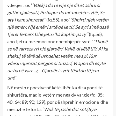
vdekjes: se: ‘
’Vdekja do të vijë një ditë/, ashtu si
gjithë gjallesat/, Po hapur do më mbetën sytë
/,
Se
aty i kam shpresat’’
(fq.55), apo ‘
’Shpirti njeh vetëm
një emër/, Një emër i artë që ke ti/, Se syri s’më qasë
tjetër femër/, Dhe jeta s’ka
kuptim pa ty’’
(fq.56),
apo tjetra me emocione dhembje për sytë: ‘
’Thonë
se në varreza rri një gjarpër/, Vallë, di këtë ti?/, Ai ka
shekuj të tërë që ushqehet vetëm me sy/: Kur
vdesin njerëzit përgjon si tinzar/, Vrapon dh esytë
ua ha në varr…/,…Gjarpër i syrit tënd do të jem
unë’’
.
Në mesin e poezive në këtë libër, ka disa poezi të
shkurtëra, madje vetëm me nga dy vargje (fq. 35;
40; 64; 89; 90; 129), por që shprehin emocione dhe
mesazhe të forta: ‘
’Nuk të pashë dot sot/,Sy e