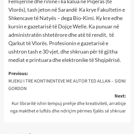
Fëmijërinë dhe rininë i ka kalua në Piqeras (të
Vlorës), tash jeton në Sarandë Ka krye Fakultetin e
Shkencave të Natyës – dega Bio-Kimi. Ky kre edhe
kursin e gazetarisë të Dojçe Welle. Ka punuar në
administratën shtetërore dhe atë të rendit, të
Qarkut të Vlorës. Profesionin e gazetarisë e
ushtron tash e 30 vjet, dhe shkruan për të gjitha
mediat e printuara dhe elektronike të Shqipërisë.
Post
Previous:
MJEKU I TRE KONTINENTEVE ME AUTOR TED ALLAN – SIDNI
navigation
GORDON
Next:
Kur libraritë ishin tempuj prehje dhe kreativiteti, arratisje
nga makthet e luftës dhe ndriçim përmes fjalës së shkruar