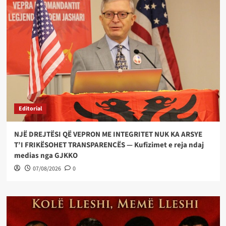
Editorial
NJË DREJTËSI QË VEPRON ME INTEGRITET NUK KA ARSYE
T’I FRIKËSOHET TRANSPARENCËS — Kufizimet e reja ndaj
medias nga GJKKO
07/08/2026
0