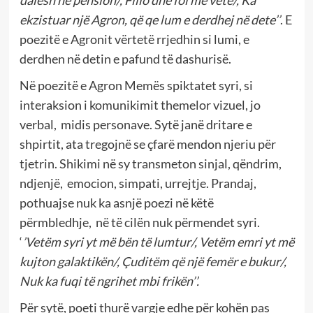
dalësh në pension/, Fillo dhe fol me vete/, Ka
ekzistuar një Agron, që qe lum e
derdhej në dete’’
. E
poezitë e Agronit vërtetë rrjedhin si lumi, e
derdhen në detin e pafund të dashurisë.
Në poezitë e Agron Memës spiktatet syri, si
interaksion i komunikimit themelor vizuel, jo
verbal, midis personave. Sytë janë dritare e
shpirtit, ata tregojnë se çfarë mendon njeriu për
tjetrin. Shikimi në sy transmeton sinjal, qëndrim,
ndjenjë, emocion, simpati, urrejtje. Prandaj,
pothuajse nuk ka asnjë poezi në këtë
përmbledhje, në të cilën nuk përmendet syri.
‘
’Vetëm syri yt më bën të lumtur/, Vetëm emri yt më
kujton galaktikën/, Çuditëm që një femër e bukur/,
Nuk ka fuqi të ngrihet mbi frikën’’.
Për sytë, poeti thurë vargje edhe për kohën pas