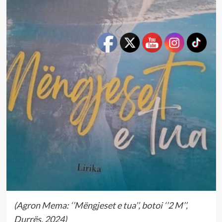
(Agron Mema: ‘’Mëngjeset e tua’’, botoi ‘’2 M’’,
Durrës, 2024)