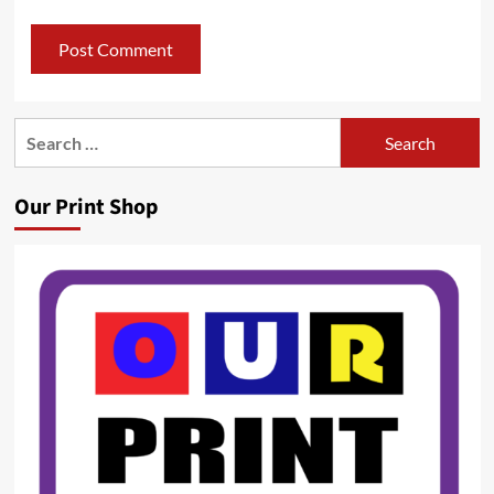
Search
for:
Our Print Shop