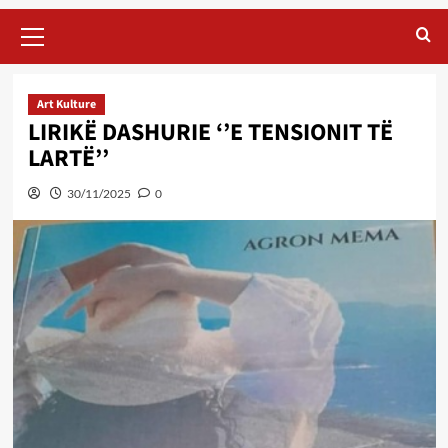
Primary
Menu
Art Kulture
LIRIKË DASHURIE ‘’E TENSIONIT TË
LARTË’’
30/11/2025
0