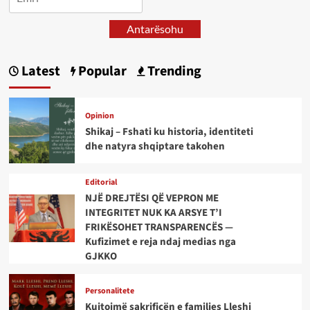
Antarësohu
Latest
Popular
Trending
Opinion
Shikaj – Fshati ku historia, identiteti
dhe natyra shqiptare takohen
Editorial
NJË DREJTËSI QË VEPRON ME
INTEGRITET NUK KA ARSYE T’I
FRIKËSOHET TRANSPARENCËS —
Kufizimet e reja ndaj medias nga
GJKKO
Personalitete
Kujtojmë sakrificën e familjes Lleshi