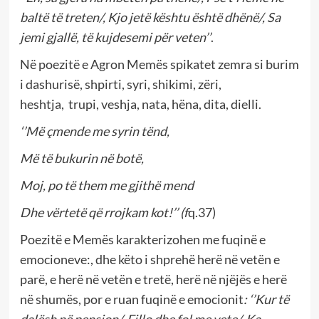
baltë të treten/, Kjo jetë kështu është dhënë/, Sa
jemi gjallë, të kujdesemi për veten’’
.
Në poezitë e Agron Memës spikatet zemra si burim
i dashurisë, shpirti, syri, shikimi, zëri,
heshtja, trupi, veshja, nata, hëna, dita, dielli.
‘’Më çmende me syrin tënd,
Më të bukurin në botë,
Moj, po të them me gjithë mend
Dhe vërtetë që rrojkam kot!’’ (f
q.37)
Poezitë e Memës karakterizohen me fuqinë e
emocioneve:, dhe këto i shprehë herë në vetën e
parë, e herë në vetën e tretë, herë në njëjës e herë
në shumës, por e ruan fuqinë e emocionit
: ‘’Kur të