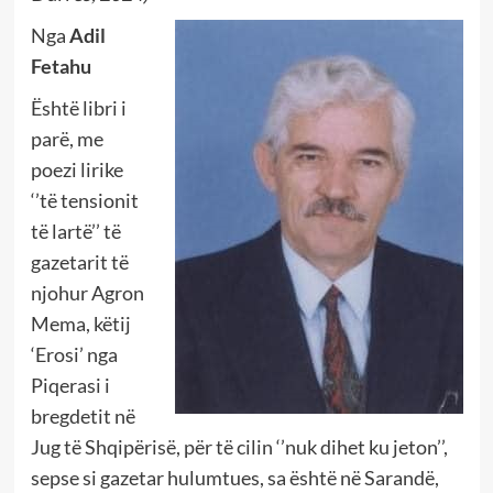
Nga
Adil
Fetahu
Është libri i
parë, me
poezi lirike
‘’të tensionit
të lartë’’ të
gazetarit të
njohur Agron
Mema, këtij
‘Erosi’ nga
Piqerasi i
bregdetit në
Jug të Shqipërisë, për të cilin ‘’nuk dihet ku jeton’’,
sepse si gazetar hulumtues, sa është në Sarandë,