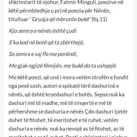
shkrimtarit të njohur, Fatmir Minguli, poezive në
këtë përmbledhje u prinë poezia për Nënën,
titulluar ‘
’Gruaja që mbrunte bukë’’
(fq.11)
Kjo zemra e nënës është çudi
S’ka kod në botë që ta zbërthejë,
Se zemra e saj fle me perëndi,
Me gjak ngjizë fëmijën, me bukë do ta ushqejë
.
Me këtë poezi, që unë i mora vetëm strofën e fundit
nga pesë sosh, autori e spikatë tërë dashurinë e
nënës, që është kryedashuri e botës. Sepse nuk ka
dashuri më të madhe, më të sinqertë e më të
përhershme se dashuria e nënës Çdo dashuri tjetër
duhet të fitohet, të meritohet e të ruhet, vetëm
dashuria e nënës nuk ka nevojë as të fitohet, as të