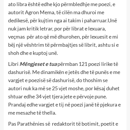
ato libra është edhe kjo përmbledhje me poezi, e
autorit Agron Mema, të cilën ma dhuroi me
dedikesë, për kujtim nga ai takim i paharruar.Unë
nuk jam kritik letrar, por për librat e lexuara,
veçmas për ato që më dhurohen, për lexuesit e mi
bëj një vështrim të përmbajtjes së librit, ashtu si e
shoh dhe e kuptoj unë.
Libri
Mëngjeset e tua
përmban 121 poezi lirike të
dashurisë. Me dinamikën e jetës dhe të punës e me
vargjet e poezisë së dashurisë, do thoshim se
autori nuk ka më se 25 vjet moshe, por kësaj duhet
shtuar edhe 34 vjet tjera jete e përvoje pune.
Prandaj edhe vargjet e tij në poezi janë të pjekura e
me mesazhe të thella.
Pas Parathënies së redaktorit të botimit, poetit e