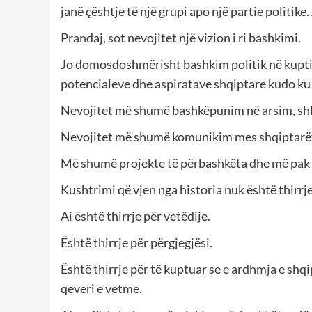
janë çështje të një grupi apo një partie politik
Prandaj, sot nevojitet një vizion i ri bashkimi.
Jo domosdoshmërisht bashkim politik në kuptimi
potencialeve dhe aspiratave shqiptare kudo ku 
Nevojitet më shumë bashkëpunim në arsim, shke
Nevojitet më shumë komunikim mes shqiptarë
Më shumë projekte të përbashkëta dhe më pak nd
Kushtrimi që vjen nga historia nuk është thirrje
Ai është thirrje për vetëdije.
Është thirrje për përgjegjësi.
Është thirrje për të kuptuar se e ardhmja e shqi
qeveri e vetme.