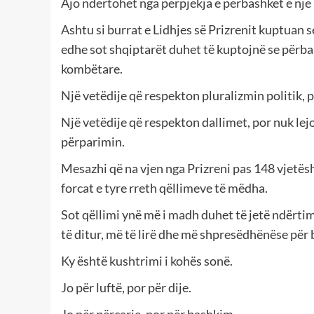
Ajo ndërtohet nga përpjekja e përbashkët e një po
Ashtu si burrat e Lidhjes së Prizrenit kuptuan 
edhe sot shqiptarët duhet të kuptojnë se përball
kombëtare.
Një vetëdije që respekton pluralizmin politik, 
Një vetëdije që respekton dallimet, por nuk le
përparimin.
Mesazhi që na vjen nga Prizreni pas 148 vjetës
forcat e tyre rreth qëllimeve të mëdha.
Sot qëllimi ynë më i madh duhet të jetë ndërtimi
të ditur, më të lirë dhe më shpresëdhënëse për b
Ky është kushtrimi i kohës sonë.
Jo për luftë, por për dije.
Jo për përçarje, por për bashkim.