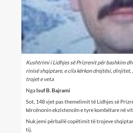
Kushtrimi i Lidhjes së Prizrenit për bashkim d
rinisë shqiptare, e cila kërkon drejtësi, dinjite
trojet e veta
Nga
Isuf B. Bajrami
Sot, 148 vjet pas themelimit të Lidhjes së Prizr
kërcënonin ekzistencën e tyre kombëtare në vit
Nuk jemi përballë copëtimit të trojeve shqiptar
tij.