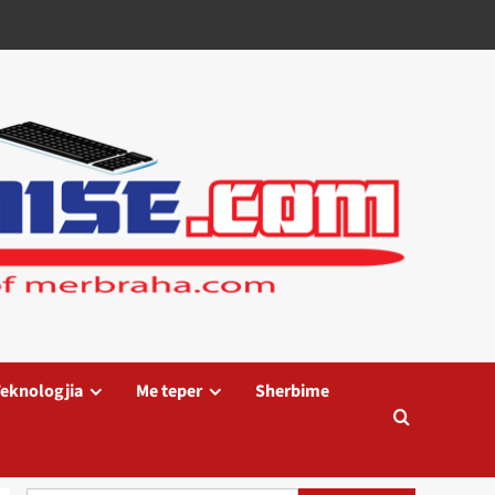
eknologjia
Me teper
Sherbime