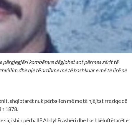
he përgjegjësi kombëtare dëgjohet sot përmes zërit të
t, zhvillim dhe një të ardhme më të bashkuar e më të lirë në
enit, shqiptarët nuk përballen më me të njëjtat rreziqe që
in 1878.
e siç ishin përballë Abdyl Frashëri dhe bashkëluftëtarët e