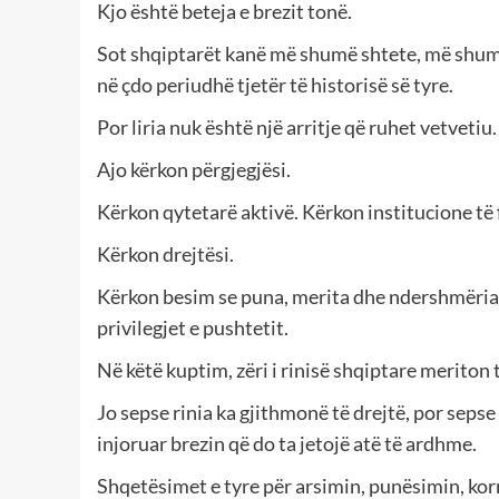
Kjo është beteja e brezit tonë.
Sot shqiptarët kanë më shumë shtete, më shum
në çdo periudhë tjetër të historisë së tyre.
Por liria nuk është një arritje që ruhet vetvetiu.
Ajo kërkon përgjegjësi.
Kërkon qytetarë aktivë. Kërkon institucione të 
Kërkon drejtësi.
Kërkon besim se puna, merita dhe ndershmëria 
privilegjet e pushtetit.
Në këtë kuptim, zëri i rinisë shqiptare meriton 
Jo sepse rinia ka gjithmonë të drejtë, por sep
injoruar brezin që do ta jetojë atë të ardhme.
Shqetësimet e tyre për arsimin, punësimin, ko