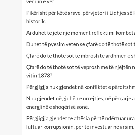
vendin e vet.
Pikërisht për këtë arsye, përvjetori i Lidhjes 
historik.
Ai duhet të jetë një moment reflektimi kombëta
Duhet të pyesim veten se çfarë do të thotë sot 
Çfarë do të thotë sot të mbrosh të ardhmen e 
Çfarë do të thotë sot të veprosh me të njëjtën n
vitin 1878?
Përgjigjja nuk gjendet në konfliktet e përditshm
Nuk gjendet në gjuhën e urrejtjes, në përçarje
energjinë e shoqërisë sonë.
Përgjigjja gjendet te aftësia për të ndërtuar ura
luftuar korrupsionin, për të investuar në arsim