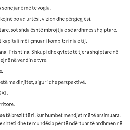
s sonë janë më të vogla.
ojnë po aq urtësi, vizion dhe përgjegjësi.
tare, sot sfida është mbrojtja e së ardhmes shqiptare.
kapitali më i çmuar i kombit: rinia e tij.
rana, Prishtina, Shkupi dhe qytete të tjera shqiptare në
ejnë në vendin e tyre.
e.
të me dinjitet, siguri dhe perspektivë.
XXI.
ritore.
e të brezit të ri, kur humbet mendjet më të arsimuara,
te shteti dhe te mundësia për të ndërtuar të ardhmen në