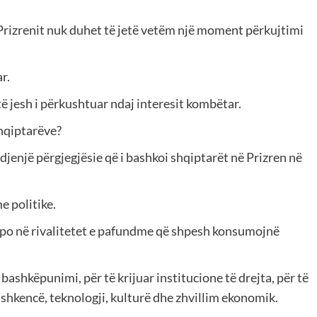
së Prizrenit nuk duhet të jetë vetëm një moment përkujtimi
r.
të jesh i përkushtuar ndaj interesit kombëtar.
shqiptarëve?
djenjë përgjegjësie që i bashkoi shqiptarët në Prizren në
e politike.
 apo në rivalitetet e pafundme që shpesh konsumojnë
 bashkëpunimi, për të krijuar institucione të drejta, për të
, shkencë, teknologji, kulturë dhe zhvillim ekonomik.