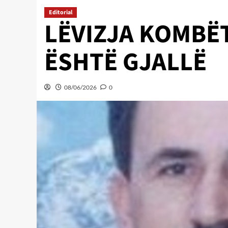
Editorial
LËVIZJA KOMBË
ËSHTË GJALLË
08/06/2026
0