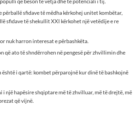
pulli që beson te vetja dhe te potenciali i tij.
se përballë sfidave të mëdha kërkohej unitet kombëtar,
ë sfidave të shekullit XXI kërkohet një vetëdije e re
por nuk harron interesat e përbashkëta.
jon që ato të shndërrohen në pengesë për zhvillimin dhe
h është i qartë: kombet përparojnë kur dinë të bashkojnë
 i një hapësire shqiptare më të zhvilluar, më të drejtë, më
rezat që vijnë.