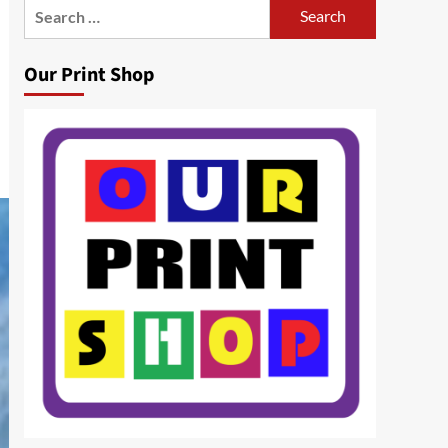
Search
for:
Our Print Shop