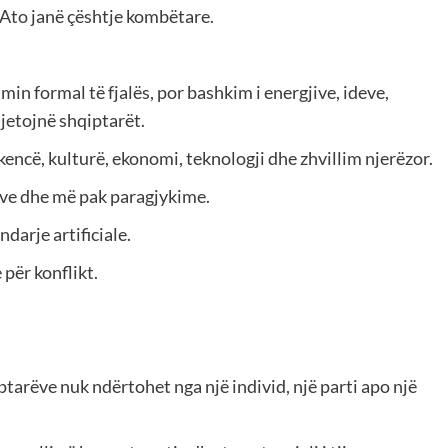
e. Ato janë çështje kombëtare.
n formal të fjalës, por bashkim i energjive, ideve,
jetojnë shqiptarët.
ncë, kulturë, ekonomi, teknologji dhe zhvillim njerëzor.
ve dhe më pak paragjykime.
arje artificiale.
 për konflikt.
ptarëve nuk ndërtohet nga një individ, një parti apo një