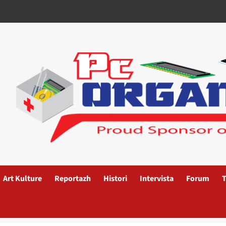
Art Kulture
Reportazh
Histori
Intervista
Forum
T