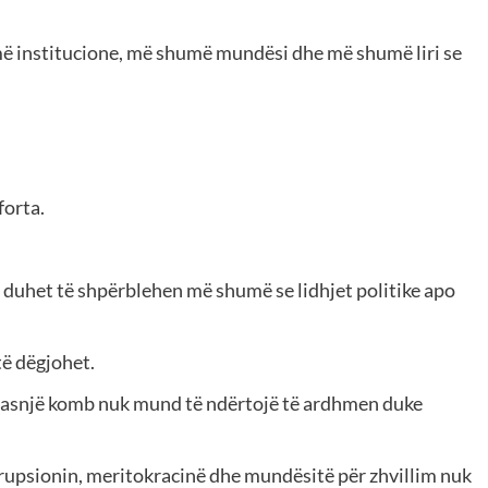
ë institucione, më shumë mundësi dhe më shumë liri se
forta.
duhet të shpërblehen më shumë se lidhjet politike apo
të dëgjohet.
se asnjë komb nuk mund të ndërtojë të ardhmen duke
rrupsionin, meritokracinë dhe mundësitë për zhvillim nuk