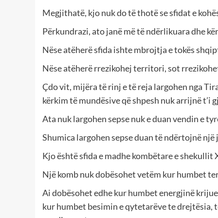
Megjithatë, kjo nuk do të thotë se sfidat e kohë
Përkundrazi, ato janë më të ndërlikuara dhe kërk
Nëse atëherë sfida ishte mbrojtja e tokës shqip
Nëse atëherë rrezikohej territori, sot rrezikohet 
Çdo vit, mijëra të rinj e të reja largohen nga Ti
kërkim të mundësive që shpesh nuk arrijnë t’i gj
Ata nuk largohen sepse nuk e duan vendin e tyr
Shumica largohen sepse duan të ndërtojnë një je
Kjo është sfida e madhe kombëtare e shekullit 
Një komb nuk dobësohet vetëm kur humbet ter
Ai dobësohet edhe kur humbet energjinë krijues
kur humbet besimin e qytetarëve te drejtësia, 