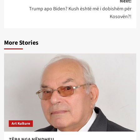
Next:
Trump apo Biden? Kush është më i dobishëm për
Kosovën?!
More Stories
Art Kulture
ZËRA NGA NËNDHEU