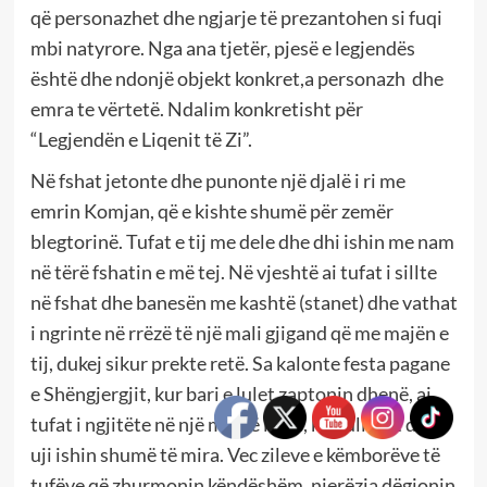
që personazhet dhe ngjarje të prezantohen si fuqi
mbi natyrore. Nga ana tjetër, pjesë e legjendës
është dhe ndonjë objekt konkret,a personazh dhe
emra te vërtetë. Ndalim konkretisht për
“Legjendën e Liqenit të Zi”.
Në fshat jetonte dhe punonte një djalë i ri me
emrin Komjan, që e kishte shumë për zemër
blegtorinë. Tufat e tij me dele dhe dhi ishin me nam
në tërë fshatin e më tej. Në vjeshtë ai tufat i sillte
në fshat dhe banesën me kashtë (stanet) dhe vathat
i ngrinte në rrëzë të një mali gjigand që me majën e
tij, dukej sikur prekte retë. Sa kalonte festa pagane
e Shëngjergjit, kur bari e lulet zaptonin dhenë, ai
tufat i ngjitëte në një mal të lartë, ku kullotat dhe
uji ishin shumë të mira. Vec zileve e këmborëve të
tufëve që zhurmonin këndëshëm, njerëzia dëgjonin