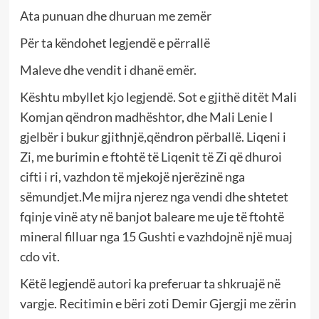
Ata punuan dhe dhuruan me zemër
Për ta këndohet legjendë e përrallë
Maleve dhe vendit i dhanë emër.
Kështu mbyllet kjo legjendë. Sot e gjithë ditët Mali
Komjan qëndron madhështor, dhe Mali Lenie I
gjelbër i bukur gjithnjë,qëndron përballë. Liqeni i
Zi, me burimin e ftohtë të Liqenit të Zi që dhuroi
cifti i ri, vazhdon të mjekojë njerëzinë nga
sëmundjet.Me mijra njerez nga vendi dhe shtetet
fqinje vinë aty në banjot baleare me uje të ftohtë
mineral filluar nga 15 Gushti e vazhdojnë një muaj
cdo vit.
Këtë legjendë autori ka preferuar ta shkruajë në
vargje. Recitimin e bëri zoti Demir Gjergji me zërin