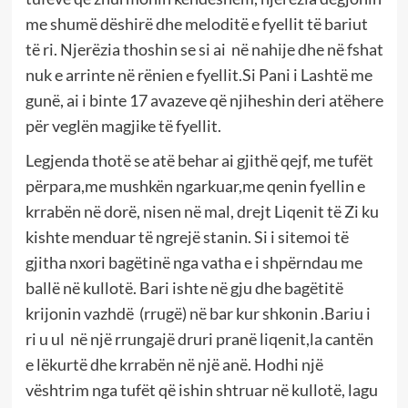
me shumë dëshirë dhe meloditë e fyellit të bariut
të ri. Njerëzia thoshin se si ai në nahije dhe në fshat
nuk e arrinte në rënien e fyellit.Si Pani i Lashtë me
gunë, ai i binte 17 avazeve që njiheshin deri atëhere
për veglën magjike të fyellit.
Legjenda thotë se atë behar ai gjithë qejf, me tufët
përpara,me mushkën ngarkuar,me qenin fyellin e
krrabën në dorë, nisen në mal, drejt Liqenit të Zi ku
kishte menduar të ngrejë stanin. Si i sitemoi të
gjitha nxori bagëtinë nga vatha e i shpërndau me
ballë në kullotë. Bari ishte në gju dhe bagëtitë
krijonin vazhdë (rrugë) në bar kur shkonin .Bariu i
ri u ul në një rrungajë druri pranë liqenit,la cantën
e lëkurtë dhe krrabën në një anë. Hodhi një
vështrim nga tufët që ishin shtruar në kullotë, lagu