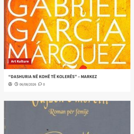
Art Kulture
“DASHURIA NË KOHË TË KOLERËS” – MARKEZ
06/08/2026
0