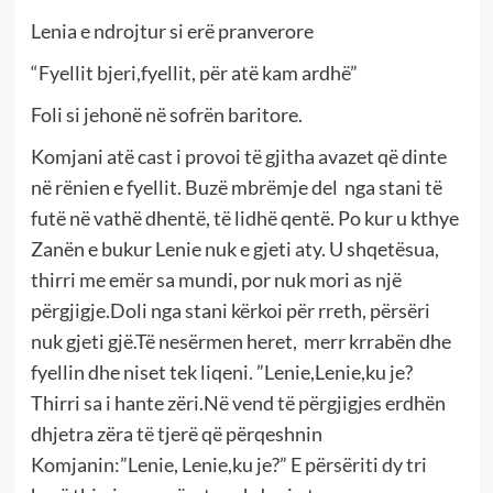
Lenia e ndrojtur si erë pranverore
“Fyellit bjeri,fyellit, për atë kam ardhë”
Foli si jehonë në sofrën baritore.
Komjani atë cast i provoi të gjitha avazet që dinte
në rënien e fyellit. Buzë mbrëmje del nga stani të
futë në vathë dhentë, të lidhë qentë. Po kur u kthye
Zanën e bukur Lenie nuk e gjeti aty. U shqetësua,
thirri me emër sa mundi, por nuk mori as një
përgjigje.Doli nga stani kërkoi për rreth, përsëri
nuk gjeti gjë.Të nesërmen heret, merr krrabën dhe
fyellin dhe niset tek liqeni. ”Lenie,Lenie,ku je?
Thirri sa i hante zëri.Në vend të përgjigjes erdhën
dhjetra zëra të tjerë që përqeshnin
Komjanin:”Lenie, Lenie,ku je?” E përsëriti dy tri