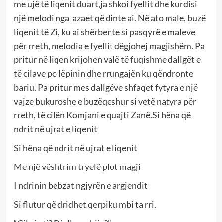
me ujë të liqenit duart,ja shkoi fyellit dhe kurdisi
një melodi nga azaet që dinte ai. Në ato male, buzë
liqenit të Zi, ku ai shërbente si pasqyrë e maleve
për rreth, melodia e fyellit dëgjohej magjishëm. Pa
pritur në liqen krijohen valë të fuqishme dallgët e
të cilave po lëpinin dhe rrungajën ku qëndronte
bariu. Pa pritur mes dallgëve shfaqet fytyra e një
vajze bukuroshe e buzëqeshur si vetë natyra për
rreth, të cilën Komjani e quajti Zanë.Si hëna që
ndrit në ujrat e liqenit
Si hëna që ndrit në ujrat e liqenit
Me një vështrim tryelë plot magji
I ndrinin bebzat ngjyrën e argjendit
Si flutur që dridhet qerpiku mbi ta rri.