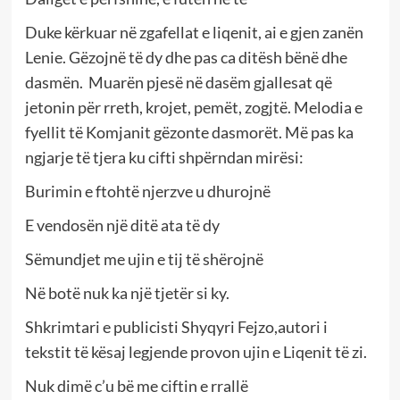
Duke kërkuar në zgafellat e liqenit, ai e gjen zanën
Lenie. Gëzojnë të dy dhe pas ca ditësh bënë dhe
dasmën. Muarën pjesë në dasëm gjallesat që
jetonin për rreth, krojet, pemët, zogjtë. Melodia e
fyellit të Komjanit gëzonte dasmorët. Më pas ka
ngjarje të tjera ku cifti shpërndan mirësi:
Burimin e ftohtë njerzve u dhurojnë
E vendosën një ditë ata të dy
Sëmundjet me ujin e tij të shërojnë
Në botë nuk ka një tjetër si ky.
Shkrimtari e publicisti Shyqyri Fejzo,autori i
tekstit të kësaj legjende provon ujin e Liqenit të zi.
Nuk dimë c’u bë me ciftin e rrallë