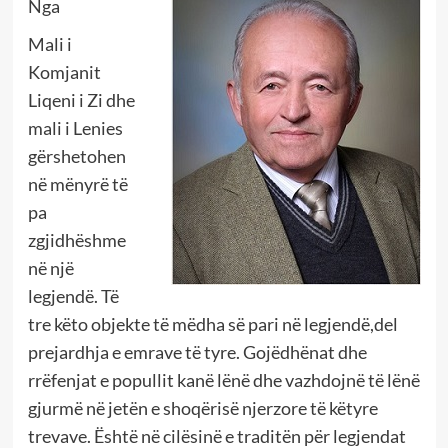
Nga
Mali i
Komjanit
Liqeni i Zi dhe
mali i Lenies
gërshetohen
në mënyrë të
pa
zgjidhëshme
në një
legjendë. Të
tre këto objekte të mëdha së pari në legjendë,del
prejardhja e emrave të tyre. Gojëdhënat dhe
rrëfenjat e popullit kanë lënë dhe vazhdojnë të lënë
gjurmë në jetën e shoqërisë njerzore të këtyre
trevave. Është në cilësinë e traditën për legjendat