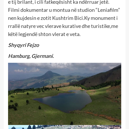
e tij brilant, i cili fatkeqësisht ka ndërruar jetë.
Filmi dokumentar u montua në studion “Leniafilm”
nen kujdesin e zotit Kushtrim Bici.Ky monument i
rrallë natyre vec vlerave kurative dhe turistike,me
këtë legjendë shton vlerat e veta.
Shyqyri Fejzo
Hamburg, Gjermani.