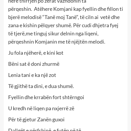
herë thirrjen po zërat vazhdonin ta
përqeshin. Atëhere Komjani kap fyellin dhe fillon ti
bjerë melodisë “Tanë moj Tanë”, të ciln ai vetë dhe
zana e kishin pëlqyer shumë. Për cudi dhjetra fyej
të tjerë,me tinguj sikur delnin nga liqeni,
përqeshnin Komjanin me të njëjtën melodi.
Ju fola njëherë, e kini kot
Bëni sat ë doni zhurmë
Lenia tani e ka një zot
Të gjithë ta dini, e dua shumë.
Fyellin dhe krrabën fort shtërngoi
U kredh në liqen pa nxjerrë zë
Për të gjetur Zanën guxoi
Dallgët e përfshinë, e futën në të