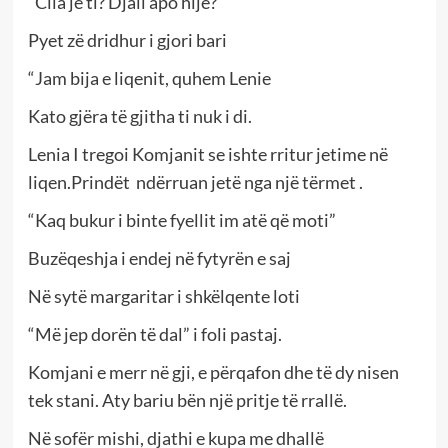
“Cila je ti? Djall apo hije?”
Pyet zë dridhur i gjori bari
“Jam bija e liqenit, quhem Lenie
Kato gjëra të gjitha ti nuk i di.
Lenia I tregoi Komjanit se ishte rritur jetime në
liqen.Prindët ndërruan jetë nga një tërmet .
“Kaq bukur i binte fyellit im atë që moti”
Buzëqeshja i endej në fytyrën e saj
Në sytë margaritar i shkëlqente loti
“Më jep dorën të dal” i foli pastaj.
Komjani e merr në gji, e përqafon dhe të dy nisen
tek stani. Aty bariu bën një pritje të rrallë.
Në sofër mishi, djathi e kupa me dhallë