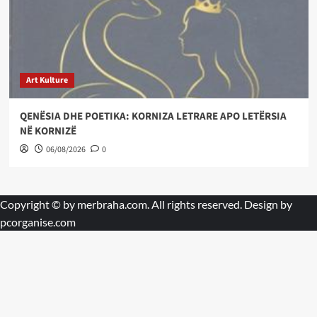
Art Kulture
QENËSIA DHE POETIKA: KORNIZA LETRARE APO LETËRSIA
NË KORNIZË
06/08/2026
0
Copyright © by
merbraha.com
. All rights reserved. Design by
pcorganise.com