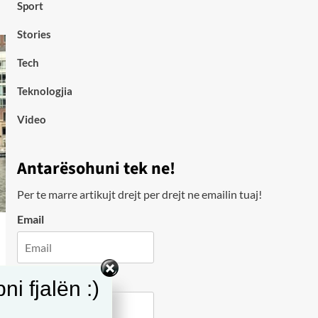
Sport
Stories
Tech
Teknologjia
Video
Antarësohuni tek ne!
Per te marre artikujt drejt per drejt ne emailin tuaj!
Email
City
i fjalën :)