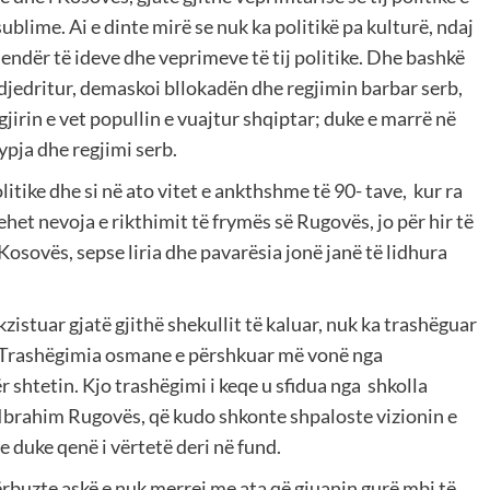
blime. Ai e dinte mirë se nuk ka politikë pa kulturë, ndaj
endër të ideve dhe veprimeve të tij politike. Dhe bashkë
jedritur, demaskoi bllokadën dhe regjimin barbar serb,
jirin e vet popullin e vuajtur shqiptar; duke e marrë në
ypja dhe regjimi serb.
itike dhe si në ato vitet e ankthshme të 90- tave, kur ra
het nevoja e rikthimit të frymës së Rugovës, jo për hir të
 Kosovës, sepse liria dhe pavarësia jonë janë të lidhura
kzistuar gjatë gjithë shekullit të kaluar, nuk ka trashëguar
it. Trashëgimia osmane e përshkuar më vonë nga
shtetin. Kjo trashëgimi i keqe u sfidua nga shkolla
Ibrahim Rugovës, që kudo shkonte shpaloste vizionin e
e duke qenë i vërtetë deri në fund.
rbuzte askë e nuk merrej me ata që gjuanin gurë mbi të,