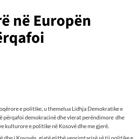
arë në Europën
ërqafoi
oqërore e politike, u themelua Lidhja Demokratike e
që përqafoi demokracinë dhe vlerat perëndimore dhe
ve kulturore e politike në Kosovë dhe me gjerë.
dhe i Kosovës, gjatë gjithë veprimtarisë së tij politike e