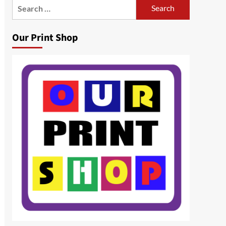
Search
for:
Our Print Shop