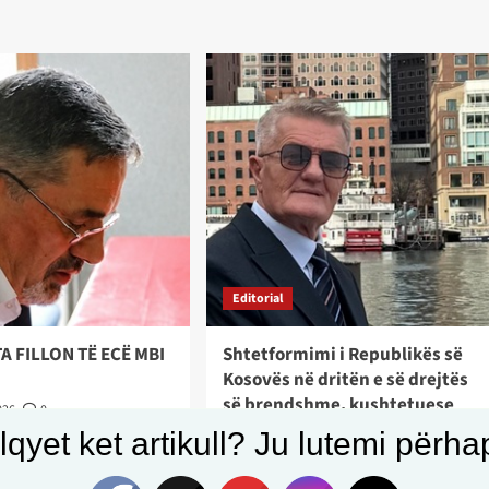
Editorial
A FILLON TË ECË MBI
Shtetformimi i Republikës së
Kosovës në dritën e së drejtës
së brendshme, kushtetuese
026
0
dhe ndërkombëtare
qyet ket artikull? Ju lutemi përhapn
04/08/2026
0