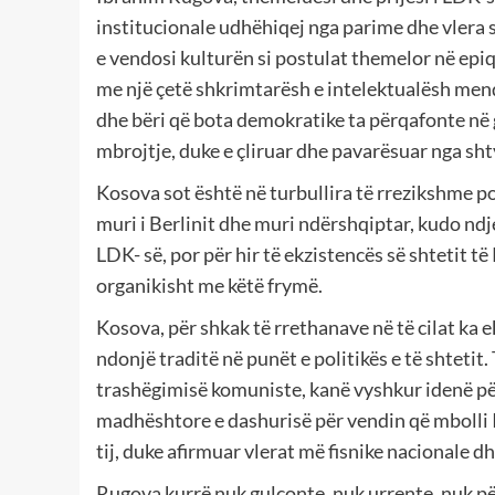
institucionale udhëhiqej nga parime dhe vlera su
e vendosi kulturën si postulat themelor në epiq
me një çetë shkrimtarësh e intelektualësh mend
dhe bëri që bota demokratike ta përqafonte në g
mbrojtje, duke e çliruar dhe pavarësuar nga sht
Kosova sot është në turbullira të rrezikshme pol
muri i Berlinit dhe muri ndërshqiptar, kudo ndje
LDK- së, por për hir të ekzistencës së shtetit të
organikisht me këtë frymë.
Kosova, për shkak të rrethanave në të cilat ka e
ndonjë traditë në punët e politikës e të shtet
trashëgimisë komuniste, kanë vyshkur idenë për 
madhështore e dashurisë për vendin që mbolli 
tij, duke afirmuar vlerat më fisnike nacionale dh
Rugova kurrë nuk gulçonte, nuk urrente, nuk pë