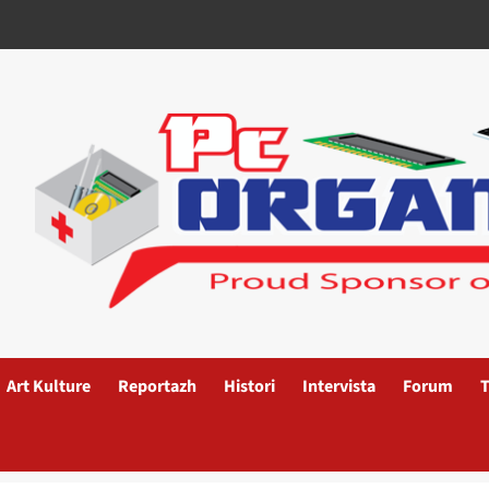
Art Kulture
Reportazh
Histori
Intervista
Forum
T