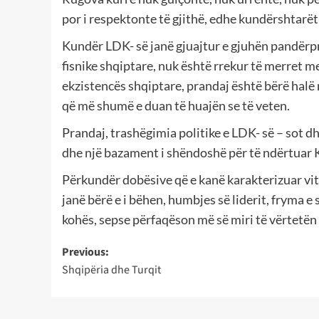
por i respektonte të gjithë, edhe kundërshtarët 
Kundër LDK- së janë gjuajtur e gjuhën pandërpr
fisnike shqiptare, nuk është rrekur të merret m
ekzistencës shqiptare, prandaj është bërë halë n
që më shumë e duan të huajën se të veten.
Prandaj, trashëgimia politike e LDK- së – sot d
dhe një bazament i shëndoshë për të ndërtuar
Përkundër dobësive që e kanë karakterizuar vit
janë bërë e i bëhen, humbjes së liderit, fryma e
kohës, sepse përfaqëson më së miri të vërtetën
Post
Previous:
Shqipëria dhe Turqit
navigation