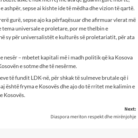
e ashpër, sepse ai kishte ide të mëdha dhe vizion të qartë.
erë gurë, sepse ajo ka përfaqësuar dhe afirmuar vlerat më
e tema universale e proletare, por me thelbin e
ë sy për universalistët e kulturës së proletariatit, për ata
he nesër – mbetet kapitali më i madh politik që ka Kosova
 Kosovën e sotme dhe të nesërme.
eve të fundit LDK-në, për shkak të sulmeve brutale që i
 saj është fryma e Kosovës dhe ajo do të rritet me kalimin e
 e Kosovës.
Next:
Diaspora meriton respekt dhe mirënjohje