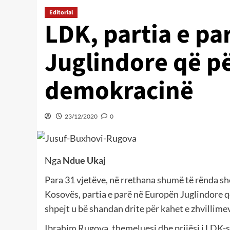
Editorial
LDK, partia e p
Juglindore që p
demokracinë
23/12/2020
0
Nga
Ndue Ukaj
Para 31 vjetëve, në rrethana shumë të rënda sh
Kosovës, partia e parë në Europën Juglindore 
shpejt u bë shandan drite për kahet e zhvillime
Ibrahim Rugova, themeluesi dhe prijësi i LDK-së 