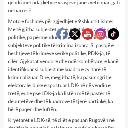
qëndrimet ndaj këtyre vrasjeve janë zvetënuar, gati
në harresë!
Moto e fushatës për zgjedhjet e 9 shkurtit ishte:
Me të gjitha subjektet mirë, pa atakuar asnjë parti
politike, pa përmendur të “bëmat” kriminale të
subjekteve politike të kriminalizuara. Si pasojë e
heshtjeve të krimeve serike politike, PDK-ja, të
cilën Gjykatat vendore dhe ndërkombëtare, e kanë
identifikuar si subjekt me kuadro e zyrtarë të
kriminalizuar. Dhe, megjithatë, ka pasur ngritje
elektorale, duke e spostuar LDK-në në vendin e
tretë, edhe pse LDK-ja ka listën më të pastër të
deputetëve dhe të kuadrove të tjerë partiakë, ka
bërë paqen dhe luftën.
Kryetarët e LDK-së, të cilët e pasuan Rugovën në
drejtimin e partisë, selektuan kuadrin e hershëm