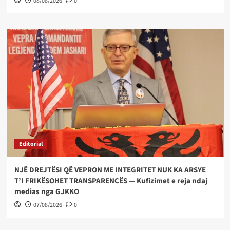
08/08/2026
0
Editorial
NJË DREJTËSI QË VEPRON ME INTEGRITET NUK KA ARSYE
T’I FRIKËSOHET TRANSPARENCËS — Kufizimet e reja ndaj
medias nga GJKKO
07/08/2026
0