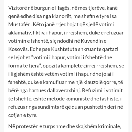
Vizitorë në burgun e Hagës, në mes tjerëve, kanë
qenë edhe disa nga klanorët, me shefin e tyre Isa
Mustafën. Këto janë rrjedhojat që sjellë votimi
aklamativ, fiktiv, i hapur, i rrejshëm, duke e refuzuar
votimin e fshehtë, siç ndodhi në Kuvendin e
Kosovës. Edhe pse Kushtetuta shkruante qartazi
se lejohet “votimi i hapur, votimi i fshehtë dhe
forma të tjera”, opozita komplete çirrej rrejshëm, se
i ligjshëm është vetëm votimi i hapur dhe jo ai i
fshehtë, duke e kamufluar me një klauzolë qorre, të
bërë nga hartues dallaveraxhinj. Refuzimi i votimit
të fshehtë, është metodë komuniste dhe fashiste, i
refuzuar nga sundimtarë që duan pushtetin deri në
cofjen e tyre.
Në protestën e turpshme dhe skajshëm kriminale,