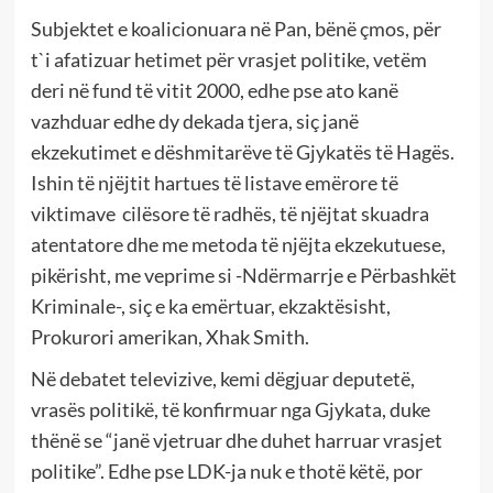
Subjektet e koalicionuara në Pan, bënë çmos, për
t`i afatizuar hetimet për vrasjet politike, vetëm
deri në fund të vitit 2000, edhe pse ato kanë
vazhduar edhe dy dekada tjera, siç janë
ekzekutimet e dëshmitarëve të Gjykatës të Hagës.
Ishin të njëjtit hartues të listave emërore të
viktimave cilësore të radhës, të njëjtat skuadra
atentatore dhe me metoda të njëjta ekzekutuese,
pikërisht, me veprime si -Ndërmarrje e Përbashkët
Kriminale-, siç e ka emërtuar, ekzaktësisht,
Prokurori amerikan, Xhak Smith.
Në debatet televizive, kemi dëgjuar deputetë,
vrasës politikë, të konfirmuar nga Gjykata, duke
thënë se “janë vjetruar dhe duhet harruar vrasjet
politike”. Edhe pse LDK-ja nuk e thotë këtë, por