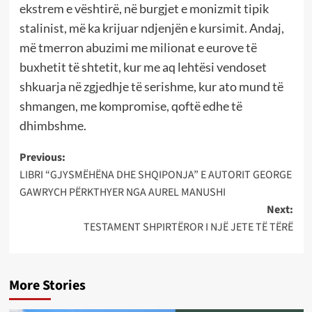
ekstrem e vështirë, në burgjet e monizmit tipik
stalinist, më ka krijuar ndjenjën e kursimit. Andaj,
më tmerron abuzimi me milionat e eurove të
buxhetit të shtetit, kur me aq lehtësi vendoset
shkuarja në zgjedhje të serishme, kur ato mund të
shmangen, me kompromise, qoftë edhe të
dhimbshme.
Post
Previous:
LIBRI “GJYSMËHËNA DHE SHQIPONJA” E AUTORIT GEORGE
navigation
GAWRYCH PËRKTHYER NGA AUREL MANUSHI
Next:
TESTAMENT SHPIRTËROR I NJË JETE TË TËRË
More Stories