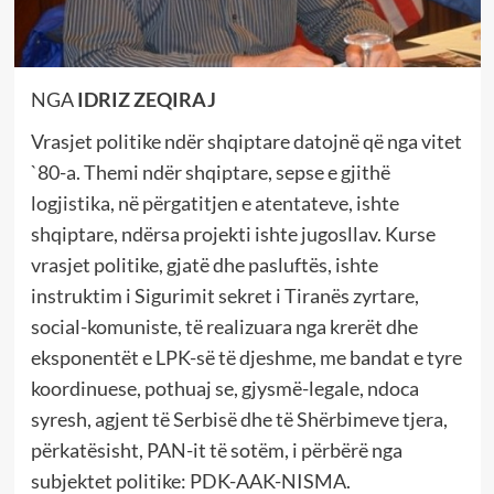
NGA
IDRIZ ZEQIRAJ
Vrasjet politike ndër shqiptare datojnë që nga vitet
`80-a. Themi ndër shqiptare, sepse e gjithë
logjistika, në përgatitjen e atentateve, ishte
shqiptare, ndërsa projekti ishte jugosllav. Kurse
vrasjet politike, gjatë dhe pasluftës, ishte
instruktim i Sigurimit sekret i Tiranës zyrtare,
social-komuniste, të realizuara nga krerët dhe
eksponentët e LPK-së të djeshme, me bandat e tyre
koordinuese, pothuaj se, gjysmë-legale, ndoca
syresh, agjent të Serbisë dhe të Shërbimeve tjera,
përkatësisht, PAN-it të sotëm, i përbërë nga
subjektet politike: PDK-AAK-NISMA.