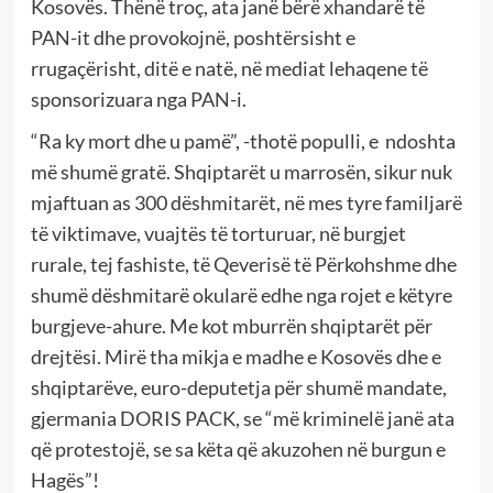
Kosovës. Thënë troç, ata janë bërë xhandarë të
PAN-it dhe provokojnë, poshtërsisht e
rrugaçërisht, ditë e natë, në mediat lehaqene të
sponsorizuara nga PAN-i.
“Ra ky mort dhe u pamë”, -thotë populli, e ndoshta
më shumë gratë. Shqiptarët u marrosën, sikur nuk
mjaftuan as 300 dëshmitarët, në mes tyre familjarë
të viktimave, vuajtës të torturuar, në burgjet
rurale, tej fashiste, të Qeverisë të Përkohshme dhe
shumë dëshmitarë okularë edhe nga rojet e këtyre
burgjeve-ahure. Me kot mburrën shqiptarët për
drejtësi. Mirë tha mikja e madhe e Kosovës dhe e
shqiptarëve, euro-deputetja për shumë mandate,
gjermania DORIS PACK, se “më kriminelë janë ata
që protestojë, se sa këta që akuzohen në burgun e
Hagës”!