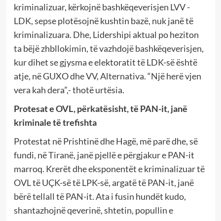
kriminalizuar, kërkojnë bashkëqeverisjen LVV -
LDK, sepse plotësojnë kushtin bazë, nuk janë të
kriminalizuara. Dhe, Lidershipi aktual po heziton
ta bëjë zhbllokimin, të vazhdojë bashkëqeverisjen,
kur dihet se gjysma e elektoratit të LDK-së është
atje, në GUXO dhe VV, Alternativa. “Një herë vjen
vera kah dera”,- thotë urtësia.
Protesat e OVL, përkatësisht, të PAN-it, janë
kriminale të trefishta
Protestat në Prishtinë dhe Hagë, më parë dhe, së
fundi, në Tiranë, janë pjellë e përgjakur e PAN-it
marroq. Krerët dhe eksponentët e kriminalizuar të
OVL të UÇK-së të LPK-së, argatë të PAN-it, janë
bërë tellall të PAN-it. Ata i fusin hundët kudo,
shantazhojnë qeverinë, shtetin, popullin e