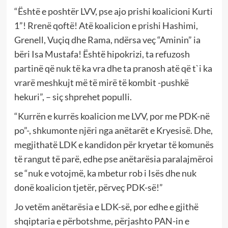
“Është e poshtër LVV, pse ajo prishi koalicioni Kurti
1”! Rrenë qoftë! Atë koalicion e prishi Hashimi,
Grenell, Vuçiq dhe Rama, ndërsa veç “Aminin” ia
bëri Isa Mustafa! Është hipokrizi, ta refuzosh
partinë që nuk të ka vra dhe ta pranosh atë që t`i ka
vrarë meshkujt më të mirë të kombit -pushkë
hekuri”, – siç shprehet populli.
“Kurrën e kurrës koalicion me LVV, por me PDK-në
po”-, shkumonte njëri nga anëtarët e Kryesisë. Dhe,
megjithatë LDK e kandidon për kryetar të komunës
të rangut të parë, edhe pse anëtarësia paralajmëroi
se “nuk e votojmë, ka mbetur rob i Isës dhe nuk
donë koalicion tjetër, përveç PDK-së!”
Jo vetëm anëtarësia e LDK-së, por edhe e gjithë
shqiptaria e përbotshme, përjashto PAN-in e