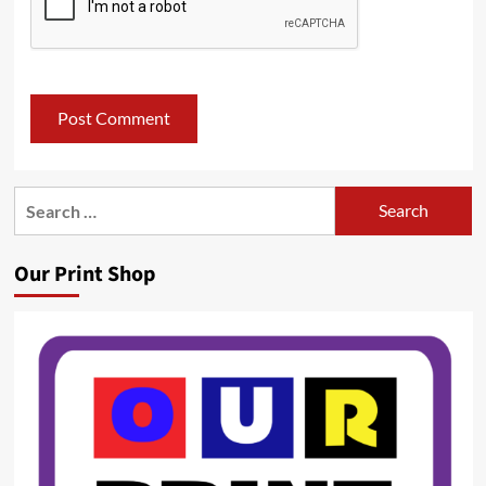
Search
for:
Our Print Shop