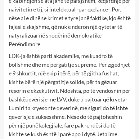
e ka bindjen se ata janë të pafajshëm, keqardhje për
naivitetin e tij, si intelektual -par exelance-. Por,
nëse ai e dinë se krimet e tyre janë faktike, kjo është
fajësi e skajshme, që nuk e nderon një qytetar të
natyralizuar në shoqërinë demokratike
Perëndimore.
LDK-ja është parti akademike, me kuadro të
bollshme dhe me përgatitje supreme. Për zgjedhjet
e 9 shkurtit, një ekip i tërë, për të gjitha fushat,
kishte bërë një përgatitje solide, për ta gëzuar
resorin e ekzekutivit. Ndoshta, po të vendosnin për
bashkëqeverisje me LVV, duke u pajtuar që kryetar
Lumiri ta kryesonte qeverinë, me siguri do të ishte
qeverisje e suksesshme. Nëse do të pajtoheshin
për një punë kolegjiale, fare pak rendësi do të
kishte se kush është i parë apo i dytë. Jeta ime