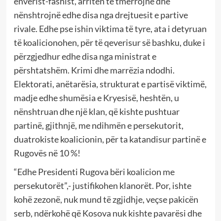
enverist-fashist, arritën të tmerrojnë dhe
nënshtrojnë edhe disa nga drejtuesit e partive
rivale. Edhe pse ishin viktima të tyre, ata i detyruan
të koalicionohen, për të qeverisur së bashku, duke i
përzgjedhur edhe disa nga ministrat e
përshtatshëm. Krimi dhe marrëzia ndodhi.
Elektorati, anëtarësia, strukturat e partisë viktimë,
madje edhe shumësia e Kryesisë, heshtën, u
nënshtruan dhe një klan, që kishte pushtuar
partinë, gjithnjë, me ndihmën e persekutorit,
duatrokiste koalicionin, për ta katandisur partinë e
Rugovës në 10 %!
“Edhe Presidenti Rugova bëri koalicion me
persekutorët”,- justifikohen klanorët. Por, ishte
kohë zezonë, nuk mund të zgjidhje, veçse pakicën
serb, ndërkohë që Kosova nuk kishte pavarësi dhe