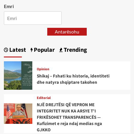
Emri
Antarësohu
Latest
Popular
Trending
Opinion
Shikaj – Fshati ku historia, identiteti
dhe natyra shqiptare takohen
Editorial
NJË DREJTËSI QË VEPRON ME
INTEGRITET NUK KA ARSYE T’I
FRIKËSOHET TRANSPARENCËS —
Kufizimet e reja ndaj medias nga
GJKKO