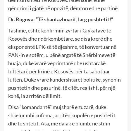
qëndrimi i gjatë në opozitë, dëmton edhe partinë.
Dr. Rugova: “Të shantazhuarit, larg pushtetit!”
Tashmë, është konfirmim zyrtar i Gjykatave të
Kosovës dhe ndërkombëtare, se disa krerë dhe
eksponentë LPK-së të djeshme, të konvertuar në
PAN-in e sotëm, u bënë argatë të Shërbimeve të
huaja, duke vrarë veprimtarë dhe ushtarakë
luftëtarë për lirinë e Kosovës, për ta sabotuar
luftën. Duke vrarë kundërshtarët politikë, synonin
pushtetin dhe pasurinë, të cilët, realisht, për një
kohë, ia arritën qëllimit.
Disa “komandantë” mujsharë e zuzarë, duke
shkelur mbi kufoma, arritën kupolën e pushtetit
dhe të shtetit. Ata, me dajak e plumb, në stilin