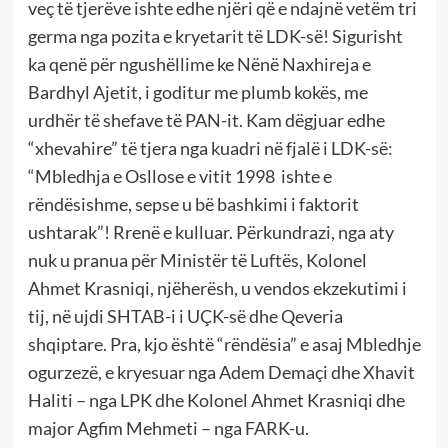
veç të tjerëve ishte edhe njëri që e ndajnë vetëm tri
germa nga pozita e kryetarit të LDK-së! Sigurisht
ka qenë për ngushëllime ke Nënë Naxhireja e
Bardhyl Ajetit, i goditur me plumb kokës, me
urdhër të shefave të PAN-it. Kam dëgjuar edhe
“xhevahire” të tjera nga kuadri në fjalë i LDK-së:
“Mbledhja e Osllose e vitit 1998 ishte e
rëndësishme, sepse u bë bashkimi i faktorit
ushtarak”! Rrenë e kulluar. Përkundrazi, nga aty
nuk u pranua për Ministër të Luftës, Kolonel
Ahmet Krasniqi, njëherësh, u vendos ekzekutimi i
tij, në ujdi SHTAB-i i UÇK-së dhe Qeveria
shqiptare. Pra, kjo është “rëndësia” e asaj Mbledhje
ogurzezë, e kryesuar nga Adem Demaçi dhe Xhavit
Haliti – nga LPK dhe Kolonel Ahmet Krasniqi dhe
major Agfim Mehmeti – nga FARK-u.