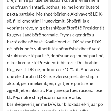
dhe ofruan rishtarë, pothuaj se, me kontribute të
pakta partiake. Me shpërbërjen e Aktivave të LDK-
së, filloi çmontimi i rugovizmit. Shpërfillja e
veprimtarëve, miq e bashkëpunëtorë të Presidentit
Rugova, janë bërë normale. Fryma e qendrës u
bartë edhe në bazë. Koalicionet e LDK-së me PDK-
në, përkundër vullnetit të anëtarësisë dhe të vetë
strukturave të partisë, dobësuan aq shumë partinë,
dikur krenare të Presidentit historik Dr. Ibrahim
Rugovës, LDK-në, në kuotën e 10 % -it. Anëtarësia
dhe elektorati i LDK-së, e vlerësojnë Lidershipin
aktual, për rimëkëmbjen, ngritjen e partisë në
zgjedhjet e shkurtit. Por, janë qortues racional pse
LDK-ja nuk e shfrytëzon shansin e artë,
bashkëqeverisjen me LVV, kur bllokada e krijuar po
dëmton shtetin e Kosovës. Ndërkohë, edhe