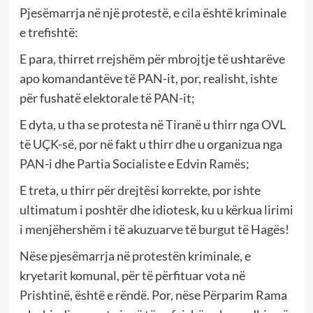
Pjesëmarrja në një protestë, e cila është kriminale
e trefishtë:
E para, thirret rrejshëm për mbrojtje të ushtarëve
apo komandantëve të PAN-it, por, realisht, ishte
për fushatë elektorale të PAN-it;
E dyta, u tha se protesta në Tiranë u thirr nga OVL
të UÇK-së, por në fakt u thirr dhe u organizua nga
PAN-i dhe Partia Socialiste e Edvin Ramës;
E treta, u thirr për drejtësi korrekte, por ishte
ultimatum i poshtër dhe idiotesk, ku u kërkua lirimi
i menjëhershëm i të akuzuarve të burgut të Hagës!
Nëse pjesëmarrja në protestën kriminale, e
kryetarit komunal, për të përfituar vota në
Prishtinë, është e rëndë. Por, nëse Përparim Rama