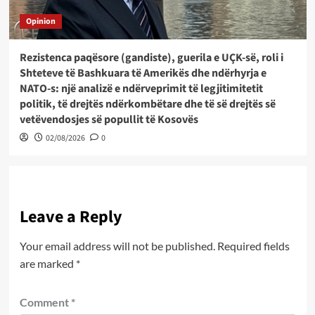
Opinion
Rezistenca paqësore (gandiste), guerila e UÇK-së, roli i
Shteteve të Bashkuara të Amerikës dhe ndërhyrja e
NATO-s: një analizë e ndërveprimit të legjitimitetit
politik, të drejtës ndërkombëtare dhe të së drejtës së
vetëvendosjes së popullit të Kosovës
02/08/2026
0
Leave a Reply
Your email address will not be published.
Required fields
are marked
*
Comment
*