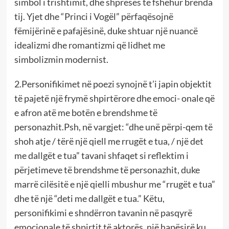
simbol i trishtimit, dhe shpresës të fshehur brenda
tij. Yjet dhe “Princi i Vogël” përfaqësojnë
fëmijërinë e pafajësinë, duke shtuar një nuancë
idealizmi dhe romantizmi që lidhet me
simbolizmin modernist.
2.Personifikimet në poezi synojnë t’i japin objektit
të pajetë një frymë shpirtërore dhe emoci- onale që
e afron atë me botën e brendshme të
personazhit.Psh, në vargjet: “dhe unë përpi-qem të
shoh atje / tërë një qiell me rrugët e tua, / një det
me dallgët e tua” tavani shfaqet si reflektim i
përjetimeve të brendshme të personazhit, duke
marrë cilësitë e një qielli mbushur me “rrugët e tua”
dhe të një “deti me dallgët e tua.” Këtu,
personifikimi e shndërron tavanin në pasqyrë
emocionale të shpirtit të aktorës, një hapësirë ku