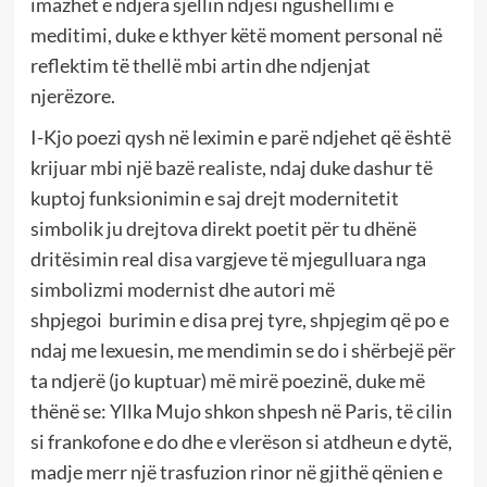
imazhet e ndjera sjellin ndjesi ngushëllimi e
meditimi, duke e kthyer këtë moment personal në
reflektim të thellë mbi artin dhe ndjenjat
njerëzore.
I-Kjo poezi qysh në leximin e parë ndjehet që është
krijuar mbi një bazë realiste, ndaj duke dashur të
kuptoj funksionimin e saj drejt modernitetit
simbolik ju drejtova direkt poetit për tu dhënë
dritësimin real disa vargjeve të mjegulluara nga
simbolizmi modernist dhe autori më
shpjegoi burimin e disa prej tyre, shpjegim që po e
ndaj me lexuesin, me mendimin se do i shërbejë për
ta ndjerë (jo kuptuar) më mirë poezinë, duke më
thënë se: Yllka Mujo shkon shpesh në Paris, të cilin
si frankofone e do dhe e vlerëson si atdheun e dytë,
madje merr një trasfuzion rinor në gjithë qënien e