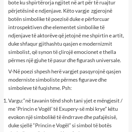
bote ku shpirtërorja ngjitet në art për të ruajtur
përjetësinë e ndjenjave. Këto vargje zgjerojnë
botën simbolike të poezisë duke e përforcuar
introspektiven dhe elementet simbolike të
ndjenjave të aktorëve që jetojnë me shpirtin e artit,
duke shfaqur gjithashtu qasjen e modernizmit
simbolist, që synon të çlirojë emocionet e thella
përmes një gjuhe të pasur dhe figurash universale.
V-Në poezi shpesh herë vargjet pasqyrojnë qasjen
moderniste simboliste përmes figurave dhe
simboleve të fuqishme. Psh:
Vargu:“në tavanin tënd shoh tani yjet e mëngjesit /
me ‘Princin e Vogël’ të Exupery-së mbi krye” këtu
evokon një simbolikë të ëndrrave dhe pafajësisë,
duke sjellë “Princin e Vogël” si simbol të botës