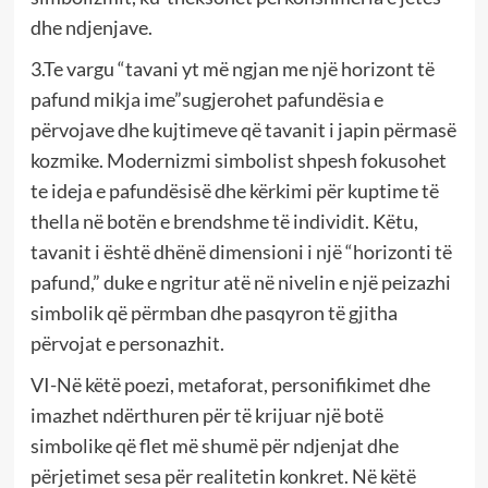
dhe ndjenjave.
3.Te vargu “tavani yt më ngjan me një horizont të
pafund mikja ime”sugjerohet pafundësia e
përvojave dhe kujtimeve që tavanit i japin përmasë
kozmike. Modernizmi simbolist shpesh fokusohet
te ideja e pafundësisë dhe kërkimi për kuptime të
thella në botën e brendshme të individit. Këtu,
tavanit i është dhënë dimensioni i një “horizonti të
pafund,” duke e ngritur atë në nivelin e një peizazhi
simbolik që përmban dhe pasqyron të gjitha
përvojat e personazhit.
VI-Në këtë poezi, metaforat, personifikimet dhe
imazhet ndërthuren për të krijuar një botë
simbolike që flet më shumë për ndjenjat dhe
përjetimet sesa për realitetin konkret. Në këtë