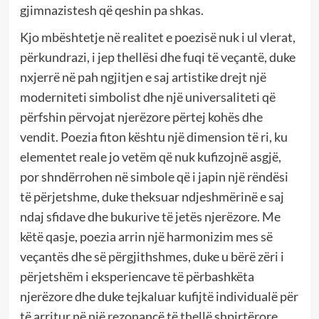
gjimnazistesh që qeshin pa shkas.
Kjo mbështetje në realitet e poezisë nuk i ul vlerat,
përkundrazi, i jep thellësi dhe fuqi të veçantë, duke
nxjerrë në pah ngjitjen e saj artistike drejt një
moderniteti simbolist dhe një universaliteti që
përfshin përvojat njerëzore përtej kohës dhe
vendit. Poezia fiton kështu një dimension të ri, ku
elementet reale jo vetëm që nuk kufizojnë asgjë,
por shndërrohen në simbole që i japin një rëndësi
të përjetshme, duke theksuar ndjeshmërinë e saj
ndaj sfidave dhe bukurive të jetës njerëzore. Me
këtë qasje, poezia arrin një harmonizim mes së
veçantës dhe së përgjithshmes, duke u bërë zëri i
përjetshëm i eksperiencave të përbashkëta
njerëzore dhe duke tejkaluar kufijtë individualë për
të arritur në një rezonancë të thellë shpirtërore