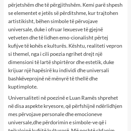
përjetshëm dhe të përgjithshëm. Kemi parë shpesh
se elementet e jetës së përditshme, kur trajtohen
artistikisht, bëhen simbole të përvojave
universale, duke i ofruar lexuesve të gjejnë
vetveten dhe të lidhen emo-cionalisht përtej
kufijve të kohës e kulturës. Kështu, realiteti vepron
si themel, nga i cili poezia ngrihet drejt një
dimensioni të lartë shpirtëror dhe estetik, duke
krijuar një hapësirë ku individi dhe universali
bashkëveprojnë në mënyrë të thellë dhe
kuptimplote.
Universaliteti në poezinë e Luan Ramës shprehet
në disa aspekte kryesore, që përfshijnë ndërlidhjen
mes përvojave personale dhe emocioneve
universale,dhe përdorimin e simbole-ve që i
tejkalojnë kufijtë kulturorë. Më poshtë shfaqim