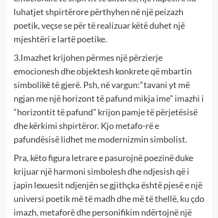
luhatjet shpirtërore përthyhen në një peizazh
poetik, veçse se për të realizuar këtë duhet një
mjeshtëri e lartë poetike.
3.Imazhet krijohen përmes një përzierje
emocionesh dhe objektesh konkrete që mbartin
simbolikë të gjerë. Psh, në vargun:“tavani yt më
ngjan me një horizont të pafund mikja ime” imazhi i
“horizontit të pafund” krijon pamje të përjetësisë
dhe kërkimi shpirtëror. Kjo metafo-rë e
pafundësisë lidhet me modernizmin simbolist.
Pra, këto figura letrare e pasurojnë poezinë duke
krijuar një harmoni simbolesh dhe ndjesish që i
japin lexuesit ndjenjën se gjithçka është pjesë e një
universi poetik më të madh dhe më të thellë, ku çdo
imazh, metaforë dhe personifikim ndërtojnë një