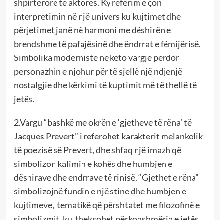
shpirtërore të aktores. Ky referim e çon
interpretimin në një univers ku kujtimet dhe
përjetimet janë në harmoni me dëshirën e
brendshme të pafajësinë dhe ëndrrat e fëmijërisë.
Simbolika moderniste në këto vargje përdor
personazhin e njohur për të sjellë një ndjenjë
nostalgjie dhe kërkimi të kuptimit më të thellë të
jetës.
2.Vargu “bashkë me okrën e ‘gjetheve të rëna’ të
Jacques Prevert” i referohet karakterit melankolik
të poezisë së Prevert, dhe shfaq një imazh që
simbolizon kalimin e kohës dhe humbjen e
dëshirave dhe endrrave të rinisë. “Gjethet e rëna”
simbolizojnë fundin e një stine dhe humbjen e
kujtimeve, tematikë që përshtatet me filozofinë e
simbolizmit, ku theksohet përkohshmëria e jetës