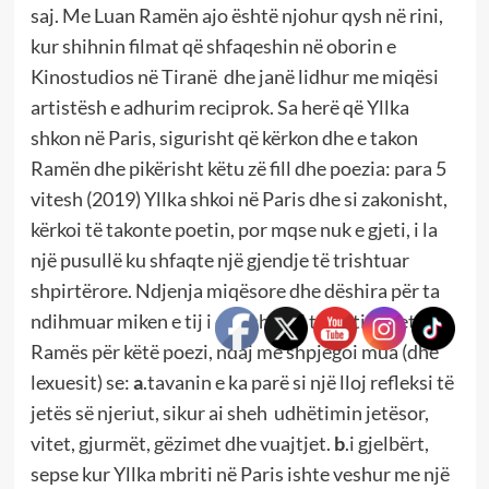
saj. Me Luan Ramën ajo është njohur qysh në rini,
kur shihnin filmat që shfaqeshin në oborin e
Kinostudios në Tiranë dhe janë lidhur me miqësi
artistësh e adhurim reciprok. Sa herë që Yllka
shkon në Paris, sigurisht që kërkon dhe e takon
Ramën dhe pikërisht këtu zë fill dhe poezia: para 5
vitesh (2019) Yllka shkoi në Paris dhe si zakonisht,
kërkoi të takonte poetin, por mqse nuk e gjeti, i la
një pusullë ku shfaqte një gjendje të trishtuar
shpirtërore. Ndjenja miqësore dhe dëshira për ta
ndihmuar miken e tij i dha shtysë talentit poetik të
Ramës për këtë poezi, ndaj më shpjegoi mua (dhe
lexuesit) se:
a
.tavanin e ka parë si një lloj refleksi të
jetës së njeriut, sikur ai sheh udhëtimin jetësor,
vitet, gjurmët, gëzimet dhe vuajtjet.
b
.i gjelbërt,
sepse kur Yllka mbriti në Paris ishte veshur me një