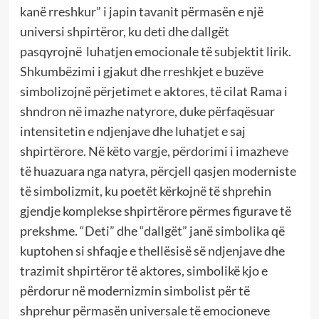
kanë rreshkur” i japin tavanit përmasën e një
universi shpirtëror, ku deti dhe dallgët
pasqyrojnë luhatjen emocionale të subjektit lirik.
Shkumbëzimi i gjakut dhe rreshkjet e buzëve
simbolizojnë përjetimet e aktores, të cilat Rama i
shndron në imazhe natyrore, duke përfaqësuar
intensitetin e ndjenjave dhe luhatjet e saj
shpirtërore. Në këto vargje, përdorimi i imazheve
të huazuara nga natyra, përcjell qasjen moderniste
të simbolizmit, ku poetët kërkojnë të shprehin
gjendje komplekse shpirtërore përmes figurave të
prekshme. “Deti” dhe “dallgët” janë simbolika që
kuptohen si shfaqje e thellësisë së ndjenjave dhe
trazimit shpirtëror të aktores, simbolikë kjo e
përdorur në modernizmin simbolist për të
shprehur përmasën universale të emocioneve