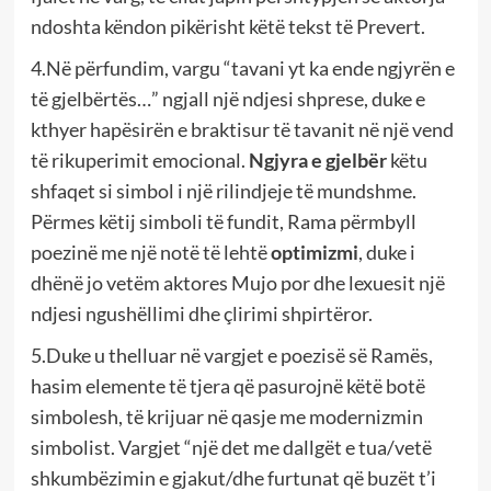
ndoshta këndon pikërisht këtë tekst të Prevert.
4.Në përfundim, vargu “tavani yt ka ende ngjyrën e
të gjelbërtës…” ngjall një ndjesi shprese, duke e
kthyer hapësirën e braktisur të tavanit në një vend
të rikuperimit emocional.
Ngjyra e gjelbër
këtu
shfaqet si simbol i një rilindjeje të mundshme.
Përmes këtij simboli të fundit, Rama përmbyll
poezinë me një notë të lehtë
optimizmi
, duke i
dhënë jo vetëm aktores Mujo por dhe lexuesit një
ndjesi ngushëllimi dhe çlirimi shpirtëror.
5.Duke u thelluar në vargjet e poezisë së Ramës,
hasim elemente të tjera që pasurojnë këtë botë
simbolesh, të krijuar në qasje me modernizmin
simbolist. Vargjet “një det me dallgët e tua/vetë
shkumbëzimin e gjakut/dhe furtunat që buzët t’i