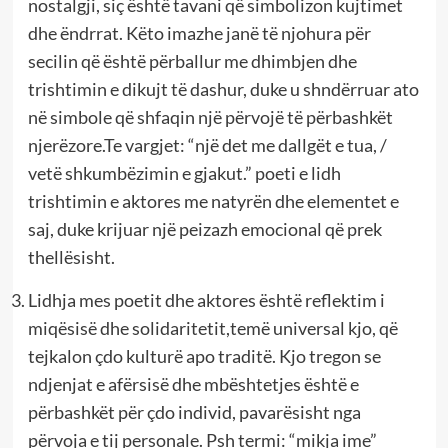
nostalgji, siç është tavani që simbolizon kujtimet
dhe ëndrrat. Këto imazhe janë të njohura për
secilin që është përballur me dhimbjen dhe
trishtimin e dikujt të dashur, duke u shndërruar ato
në simbole që shfaqin një përvojë të përbashkët
njerëzore.Te vargjet: “një det me dallgët e tua, /
vetë shkumbëzimin e gjakut.” poeti e lidh
trishtimin e aktores me natyrën dhe elementet e
saj, duke krijuar një peizazh emocional që prek
thellësisht.
Lidhja mes poetit dhe aktores është reflektim i
miqësisë dhe solidaritetit,temë universal kjo, që
tejkalon çdo kulturë apo traditë. Kjo tregon se
ndjenjat e afërsisë dhe mbështetjes është e
përbashkët për çdo individ, pavarësisht nga
përvoja e tij personale. Psh termi: “mikja ime”