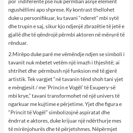
por indiferente pse nuk përmban asnjë element
ngushëllimi apo shprese. Ky kontrast thellohet
duke u personifikuar, ku tavani “nderet” mbi sytë
dhe trupin e saj, sikur kjo ndjenjë zbrazëtie të jetë e
gjallë dhe të qëndrojë përmbi aktoren në mënyrë të
rënduar.
2.Mirëpo duke parë me vëmëndje ndjen se simboli i
tavanit nuk mbetet vetëm një imazh i thjeshtë; ai
shtrihet dhe përmbush një funksion më të gjerë
artistik. Tek vargjet “në tavanin tënd shoh tani yjet
e mëngjesit / me ‘Princin e Vogël’ të Exupery-së
mbi krye,” tavani transformohet në një univers të
ngarkuar me kujtime e përjetime. Yjet dhe figura e
“Princit të Vogël” simbolizojnë aspiratat dhe
ëndrrat e aktores, duke krijuar një ndërthurje mes
të mirënjohurës dhe të përjetshmes. Nëpërmjet