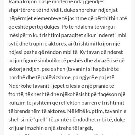
Rama krijon qasje moderne ndaj gjendjes
shpirtërore të individit, duke shprehur ndjenjat
nëpërmjet elementeve të jashtme që përthithin atë
që është përtej dukjes. Po të ndalemi te vargu i
mësipërm ku trishtimi paraqitet sikur “nderet” mbi
sytë dhe trupin e aktores, ai (trishtimi) krijon një
ndjesi peshe që rëndon mbi të. Ky tavan që nderet
krijon figurë simbolike të peshës dhe zbrazëtisë që
aktorja ndjen, pse e sheh (tavanin) si hapësirë të
bardhë dhe të palëvizshme, pa ngjyrë e pa jetë.
Ndërkohë tavanit i jepet cilësia e një pranie të
ftohtë, të sheshtë dhe njëkohësisht përfaqëson një
kufizim të jashtëm që reflekton barrën e trishtimit
të brendshëm të aktores. Në këtë kuptim, tavanin e
sheh si një “qiell” të zymtë që ndodhet mbi të, duke
krijuar imazhin e një strehe të largët,