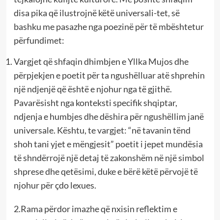
disa pika që ilustrojnë këtë universali-tet, së
bashku me pasazhe nga poezinë për të mbështetur
përfundimet:
Vargjet që shfaqin dhimbjen e Yllka Mujos dhe
përpjekjen e poetit për ta ngushëlluar atë shprehin
një ndjenjë që është e njohur nga të gjithë.
Pavarësisht nga konteksti specifik shqiptar,
ndjenja e humbjes dhe dëshira për ngushëllim janë
universale. Kështu, te vargjet: “në tavanin tënd
shoh tani yjet e mëngjesit” poetit i jepet mundësia
të shndërrojë një detaj të zakonshëm në një simbol
shprese dhe qetësimi, duke e bërë këtë përvojë të
njohur për çdo lexues.
2.Rama përdor imazhe që nxisin reflektim e