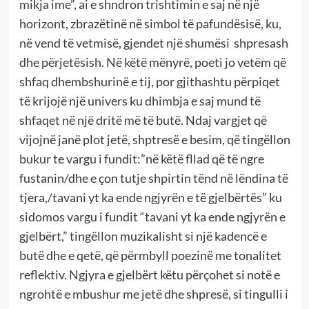
mikja ime”, ai e shndron trishtimin e saj në një
horizont, zbrazëtinë në simbol të pafundësisë, ku,
në vend të vetmisë, gjendet një shumësi shpresash
dhe përjetësish. Në këtë mënyrë, poeti jo vetëm që
shfaq dhembshurinë e tij, por gjithashtu përpiqet
të krijojë një univers ku dhimbja e saj mund të
shfaqet në një dritë më të butë. Ndaj vargjet që
vijojnë janë plot jetë, shptresë e besim, që tingëllon
bukur te vargu i fundit:”në këtë fllad që të ngre
fustanin/dhe e çon tutje shpirtin tënd në lëndina të
tjera,/tavani yt ka ende ngjyrën e të gjelbërtës” ku
sidomos vargu i fundit “tavani yt ka ende ngjyrën e
gjelbërt,” tingëllon muzikalisht si një kadencë e
butë dhe e qetë, që përmbyll poezinë me tonalitet
reflektiv. Ngjyra e gjelbërt këtu përçohet si notë e
ngrohtë e mbushur me jetë dhe shpresë, si tingulli i