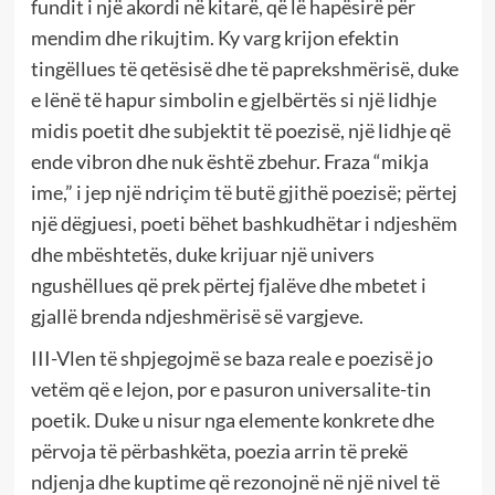
fundit i një akordi në kitarë, që lë hapësirë për
mendim dhe rikujtim. Ky varg krijon efektin
tingëllues të qetësisë dhe të paprekshmërisë, duke
e lënë të hapur simbolin e gjelbërtës si një lidhje
midis poetit dhe subjektit të poezisë, një lidhje që
ende vibron dhe nuk është zbehur. Fraza “mikja
ime,” i jep një ndriçim të butë gjithë poezisë; përtej
një dëgjuesi, poeti bëhet bashkudhëtar i ndjeshëm
dhe mbështetës, duke krijuar një univers
ngushëllues që prek përtej fjalëve dhe mbetet i
gjallë brenda ndjeshmërisë së vargjeve.
III-Vlen të shpjegojmë se baza reale e poezisë jo
vetëm që e lejon, por e pasuron universalite-tin
poetik. Duke u nisur nga elemente konkrete dhe
përvoja të përbashkëta, poezia arrin të prekë
ndjenja dhe kuptime që rezonojnë në një nivel të