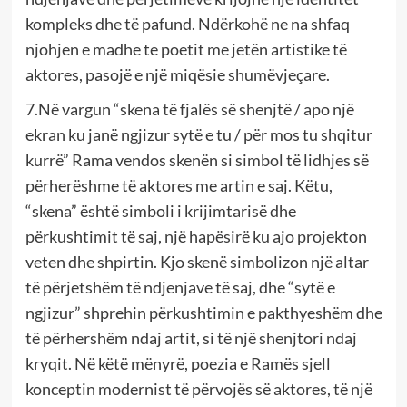
kompleks dhe të pafund. Ndërkohë ne na shfaq
njohjen e madhe te poetit me jetën artistike të
aktores, pasojë e një miqësie shumëvjeçare.
7.Në vargun “skena të fjalës së shenjtë / apo një
ekran ku janë ngjizur sytë e tu / për mos tu shqitur
kurrë” Rama vendos skenën si simbol të lidhjes së
përherëshme të aktores me artin e saj. Këtu,
“skena” është simboli i krijimtarisë dhe
përkushtimit të saj, një hapësirë ku ajo projekton
veten dhe shpirtin. Kjo skenë simbolizon një altar
të përjetshëm të ndjenjave të saj, dhe “sytë e
ngjizur” shprehin përkushtimin e pakthyeshëm dhe
të përhershëm ndaj artit, si të një shenjtori ndaj
kryqit. Në këtë mënyrë, poezia e Ramës sjell
konceptin modernist të përvojës së aktores, të një