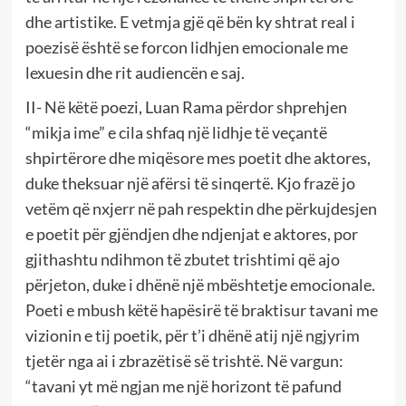
dhe artistike. E vetmja gjë që bën ky shtrat real i
poezisë është se forcon lidhjen emocionale me
lexuesin dhe rit audiencën e saj.
II- Në këtë poezi, Luan Rama përdor shprehjen
“mikja ime” e cila shfaq një lidhje të veçantë
shpirtërore dhe miqësore mes poetit dhe aktores,
duke theksuar një afërsi të sinqertë. Kjo frazë jo
vetëm që nxjerr në pah respektin dhe përkujdesjen
e poetit për gjëndjen dhe ndjenjat e aktores, por
gjithashtu ndihmon të zbutet trishtimi që ajo
përjeton, duke i dhënë një mbështetje emocionale.
Poeti e mbush këtë hapësirë të braktisur tavani me
vizionin e tij poetik, për t’i dhënë atij një ngjyrim
tjetër nga ai i zbrazëtisë së trishtë. Në vargun:
“tavani yt më ngjan me një horizont të pafund