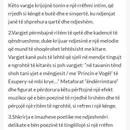
Këto vargje krijojnë tonin e një rrëfimi intim, që
rrjedh si këngë e butë dhe e sinqertë, ku ndjenjat
janë të shprehura qartë dhe ndjeshëm.
2.Vargjet përmbajnë ritëm të qetë dhe kadencë të
qëndrueshme, duke krijuar ndjesinë e një melodie
që mund të shoqërohet lehtësisht me kitare.
Vargjet kanë puls të lehtë që sjell në mendje tingujt
e ngrohtë të kitarës si psh vargjet: “në tavanin tënd
shoh tani yjet e mëngjesit / me ‘Princin e Vogël’ të
Exupery-së mbi krye…” Metaforat “ëndërrimtare”
dhe figurat e përdorura këtu përftojnë një efekt
muzikor që e bën poezinë të rrjedhë lirshëm dhe të
përçojë një ritëm të ngrohtë, si refren i një kënge.
3.Shkrirja e imazheve poetike me ndjeshmëri
delikate e bën poezinë të tingëllojë si një rrëfim