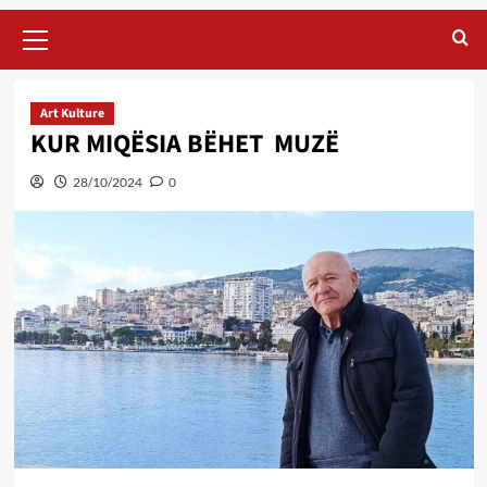
Primary
Menu
Art Kulture
KUR MIQËSIA BËHET MUZË
28/10/2024
0