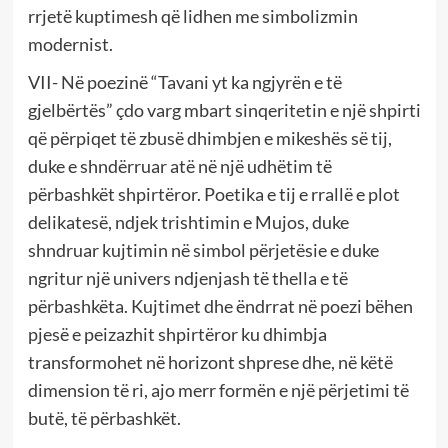
rrjetë kuptimesh që lidhen me simbolizmin
modernist.
VII- Në poezinë “Tavani yt ka ngjyrën e të
gjelbërtës” çdo varg mbart sinqeritetin e një shpirti
që përpiqet të zbusë dhimbjen e mikeshës së tij,
duke e shndërruar atë në një udhëtim të
përbashkët shpirtëror. Poetika e tij e rrallë e plot
delikatesë, ndjek trishtimin e Mujos, duke
shndruar kujtimin në simbol përjetësie e duke
ngritur një univers ndjenjash të thella e të
përbashkëta. Kujtimet dhe ëndrrat në poezi bëhen
pjesë e peizazhit shpirtëror ku dhimbja
transformohet në horizont shprese dhe, në këtë
dimension të ri, ajo merr formën e një përjetimi të
butë, të përbashkët.