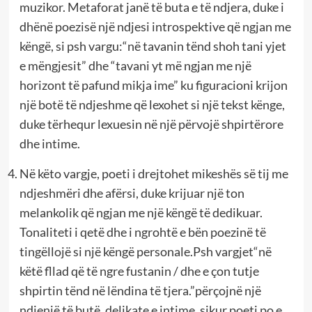
muzikor. Metaforat janë të buta e të ndjera, duke i
dhënë poezisë një ndjesi introspektive që ngjan me
këngë, si psh vargu:“në tavanin tënd shoh tani yjet
e mëngjesit” dhe “tavani yt më ngjan me një
horizont të pafund mikja ime” ku figuracioni krijon
një botë të ndjeshme që lexohet si një tekst kënge,
duke tërhequr lexuesin në një përvojë shpirtërore
dhe intime.
Në këto vargje, poeti i drejtohet mikeshës së tij me
ndjeshmëri dhe afërsi, duke krijuar një ton
melankolik që ngjan me një këngë të dedikuar.
Tonaliteti i qetë dhe i ngrohtë e bën poezinë të
tingëllojë si një këngë personale.Psh vargjet“në
këtë fllad që të ngre fustanin / dhe e çon tutje
shpirtin tënd në lëndina të tjera.”përçojnë një
ndjenjë të butë, delikate e intime, sikur poeti po e