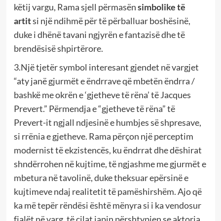
këtij vargu, Rama sjell përmasën
simbolike të
artit
si një ndihmë për të përballuar boshësinë,
duke i dhënë tavani ngjyrën e fantazisë dhe të
brendësisë shpirtërore.
3.Një tjetër symbol interesant gjendet në vargjet
“aty janë gjurmët e ëndrrave që mbetën ëndrra /
bashkë me okrën e ‘gjetheve të rëna’ të Jacques
Prevert.” Përmendja e “gjetheve të rëna” të
Prevert-it ngjall ndjesinë e humbjes së shpresave,
si rrënia e gjetheve. Rama përçon një perceptim
modernist të ekzistencës, ku ëndrrat dhe dëshirat
shndërrohen në kujtime, të ngjashme me gjurmët e
mbetura në tavolinë, duke theksuar epërsinë e
kujtimeve ndaj realitetit të pamëshirshëm. Ajo që
ka më tepër rëndësi është mënyra si i ka vendosur
fjalët në varg, të cilat japin përshtypjen se aktorja