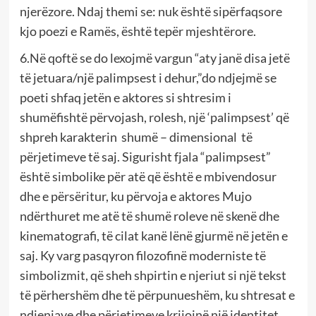
njerëzore. Ndaj themi se: nuk është sipërfaqsore
kjo poezi e Ramës, është tepër mjeshtërore.
6.Në qoftë se do lexojmë vargun “aty janë disa jetë
të jetuara/një palimpsest i dehur,”do ndjejmë se
poeti shfaq jetën e aktores si shtresim i
shumëfishtë përvojash, rolesh, një ‘palimpsest’ që
shpreh karakterin shumë – dimensional të
përjetimeve të saj. Sigurisht fjala “palimpsest”
është simbolike për atë që është e mbivendosur
dhe e përsëritur, ku përvoja e aktores Mujo
ndërthuret me atë të shumë roleve në skenë dhe
kinematografi, të cilat kanë lënë gjurmë në jetën e
saj. Ky varg pasqyron filozofinë moderniste të
simbolizmit, që sheh shpirtin e njeriut si një tekst
të përhershëm dhe të përpunueshëm, ku shtresat e
ndjenjave dhe përjetimeve krijojnë një identitet