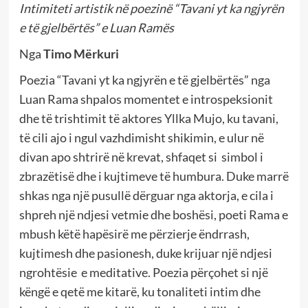
Intimiteti artistik në poezinë “Tavani yt ka ngjyrën
e të gjelbërtës” e Luan Ramës
Nga
Timo Mërkuri
Poezia “Tavani yt ka ngjyrën e të gjelbërtës” nga
Luan Rama shpalos momentet e introspeksionit
dhe të trishtimit të aktores Yllka Mujo, ku tavani,
të cili ajo i ngul vazhdimisht shikimin, e ulur në
divan apo shtrirë në krevat, shfaqet si simbol i
zbrazëtisë dhe i kujtimeve të humbura. Duke marrë
shkas nga një pusullë dërguar nga aktorja, e cila i
shpreh një ndjesi vetmie dhe boshësi, poeti Rama e
mbush këtë hapësirë me përzierje ëndrrash,
kujtimesh dhe pasionesh, duke krijuar një ndjesi
ngrohtësie e meditative. Poezia përçohet si një
këngë e qetë me kitarë, ku tonaliteti intim dhe