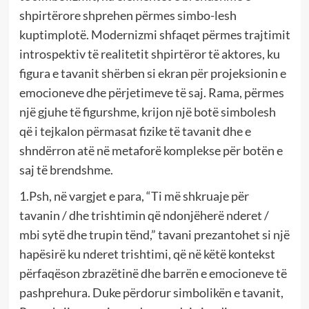
shpirtërore shprehen përmes simbo-lesh
kuptimplotë. Modernizmi shfaqet përmes trajtimit
introspektiv të realitetit shpirtëror të aktores, ku
figura e tavanit shërben si ekran për projeksionin e
emocioneve dhe përjetimeve të saj. Rama, përmes
një gjuhe të figurshme, krijon një botë simbolesh
që i tejkalon përmasat fizike të tavanit dhe e
shndërron atë në metaforë komplekse për botën e
saj të brendshme.
1.Psh, në vargjet e para, “Ti më shkruaje për
tavanin / dhe trishtimin që ndonjëherë nderet /
mbi sytë dhe trupin tënd,” tavani prezantohet si një
hapësirë ku nderet trishtimi, që në këtë kontekst
përfaqëson zbrazëtinë dhe barrën e emocioneve të
pashprehura. Duke përdorur simbolikën e tavanit,