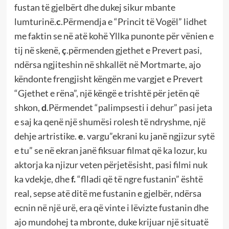
fustan të gjelbërt dhe dukej sikur mbante
lumturinë.
c
.Përmendja e “Princit të Vogël” lidhet
me faktin se në atë kohë Yllka punonte për vënien e
tij në skenë,
ç
.përmenden gjethet e Prevert pasi,
ndërsa ngjiteshin në shkallët në Mortmarte, ajo
këndonte frengjisht këngën me vargjet e Prevert
“Gjethet e rëna”, një këngë e trishtë për jetën që
shkon,
d
.Përmendet “palimpsesti i dehur” pasi jeta
e saj ka qenë një shumësi rolesh të ndryshme, një
dehje artristike.
e
. vargu”ekrani ku janë ngjizur sytë
e tu” se në ekran janë fiksuar filmat që ka lozur, ku
aktorja ka njizur veten përjetësisht, pasi filmi nuk
ka vdekje, dhe
f.
“flladi që të ngre fustanin” është
real, sepse atë ditë me fustanin e gjelbër, ndërsa
ecnin në një urë, era që vinte i lëvizte fustanin dhe
ajo mundohej ta mbronte, duke krijuar një situatë