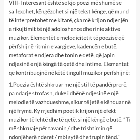
VIII- Interesant është se kjo poezi më shumë se
sa lexohet, këngëzohet si një tekst kënge, që mund
të interpretohet me kitarë, çka më krijon ndjenjën
e rikujtimit të një adoloshence dhe rinie aktive
muzikor. Elementët e melodicitetit të poezisë që
përfshijnë ritmin e vargjeve, kadencën e butë,
metaforat e ndjera dhe tonin e qetë, që japin
ndjesinë e një këngë të qetë dhe intime. Elementet
që kontribuojnë në këtë tingull muzikor përfshijnë:
1.Poezia është shkruar me një stil të pandërprerë,
pa ndarje strofash, duke i dhënë ndjesinë e një
melodie të vazhdueshme, sikur të jetë e kënduar në
një frymë. Ky rrjedhim poetik krijon një efekt
muzikor të lehtë dhe të qetë, si një këngë e butë. “Ti
më shkruaje për tavanin / dhe trishtimin që
ndonjëherë nderet / mbi sytë dhe trupin tënd.”