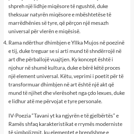
shpreh një lidhje miqësore të ngushtë, duke
theksuar natyrën miqësore e mbështetëse të
marrëdhënies së tyre, që përçon një mesazh
universal për vlerën e miqësisë.
Rama ndërthur dhimbjen e Yllka Mujos në poezinë
e tij, duke treguar se si arti mund të shndërrojë në
art dhe përballojë vuajtjen. Ky koncept është i
njohur në shumë kultura, duke e bërë këtë proces
një element universal. Këtu, veprimi i poetit për të
transformuar dhimbjen në art është një akt që
mund të njihet dhe vlerësohet nga çdo lexues, duke
e lidhur atë me përvojat e tyre personale.
IV-Poezia “Tavani yt ka ngjyrën e të gjelbërtës” e
Ramës shfaq karakteristikat e rrymës moderniste
të simbolizmit, ku elementet e brendshme e