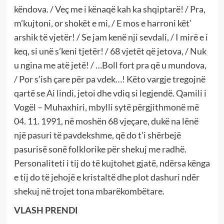
këndova. / Veç me i kënaqë kah ka shqiptarë! / Pra,
m’kujtoni, or shokët e mi, / E mos e harroni kët’
arshik të vjetër! / Se jam kenë nji sevdali, / I mirë e i
keq, si unë s’keni tjetër! / 68 vjetët që jetova, / Nuk
u ngina me atë jetë! / …Boll fort pra që u mundova,
/ Por s’ish çare për pa vdek…! Këto vargje tregojnë
qartë se Ai lindi, jetoi dhe vdiq si legjendë. Qamili i
Vogël – Muhaxhiri, mbylli sytë përgjithmonë më
04. 11. 1991, në moshën 68 vjeçare, dukë na lënë
një pasuri të pavdekshme, që do t’i shërbejë
pasurisë sonë folklorike për shekuj me radhë.
Personaliteti i tij do të kujtohet gjatë, ndërsa kënga
e tij do të jehojë e kristaltë dhe plot dashuri ndër
shekuj në trojet tona mbarëkombëtare.
VLASH PRENDI