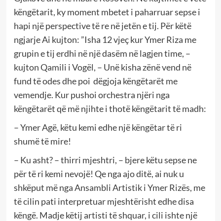
këngëtarit, ky moment mbetet i paharruar sepse i
hapi një perspective të re në jetën e tij. Për këtë
ngjarje Ai kujton: ”Isha 12 vjeç kur Ymer Riza me
grupin e tij erdhi në një dasëm në lagjen time, –
kujton Qamili i Vogël, – Unë kisha zënë vend në
fund të odes dhe poi dëgjoja këngëtarët me
vemendje. Kur pushoi orchestra njëri nga
këngëtarët që më njihte i thotë këngëtarit të madh:
– Ymer Agë, këtu kemi edhe një këngëtar të ri
shumë të mire!
– Ku asht? – thirri mjeshtri, – bjere këtu sepse ne
për të ri kemi nevojë! Qe nga ajo ditë, ai nuk u
shkëput më nga Ansambli Artistik i Ymer Rizës, me
të cilin pati interpretuar mjeshtërisht edhe disa
këngë. Madje këtij artisti të shquar, i cili ishte një