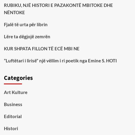
RUBIKU, NJË HISTORI E PAZAKONTË MBITOKE DHE
NËNTOKE
Fjalë të urta për librin
Lëre ta dëgjojë zemrën
KUR SHPATA FILLON TË ECË MBI NE
”Luftëtari i lirisë” një vëllim i ri poetik nga Emine S. HOTI
Categories
Art Kulture
Business
Editorial
Histori