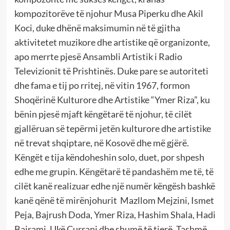
kompozitorëve të njohur Musa Piperku dhe Akil
Koci, duke dhënë maksimumin në të gjitha
aktivitetet muzikore dhe artistike që organizonte,
apo merrte pjesë Ansambli Artistik i Radio
Televizionit të Prishtinës. Duke pare se autoriteti
dhe fama e tij po rritej, në vitin 1967, formon
Shoqërinë Kulturore dhe Artistike “Ymer Riza”, ku
bënin pjesë mjaft këngëtarë të njohur, të cilët
gjallëruan së tepërmi jetën kulturore dhe artistike
në trevat shqiptare, në Kosovë dhe më gjërë.
Këngët e tija këndoheshin solo, duet, por shpesh
edhe me grupin. Këngëtarë të pandashëm me të, të
cilët kanë realizuar edhe një numër këngësh bashkë
kanë qënë të mirënjohurit Mazllom Mejzini, Ismet
Peja, Bajrush Doda, Ymer Riza, Hashim Shala, Hadi
Bajrami, Ukë Currani dhe shumë të tjerë. Tashmë