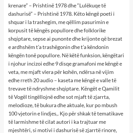
krenare” – Prishtinë 1978 dhe “Lulëkuqe të
dashurisë” – Prishtinë 1978. Këto këngë poeti i
shquar i la trashegim, me qëllim pasurimin e
korpusit të këngës popullore dhe folklorike
shqiptare, sepse ai punonte dhe krijonte që brezat
e ardhshëm t’a trashëgonin dhe t’a këndonin
këngën tonë popullore. Në këtë funksion, këngëtari
i njohur incizoi edhe 9 disqe gramafoni me këngë e
veta, me mjaft vlera për kohën, ndërsa në vijim
edhe rreth 20 audio – kaseta me këngë e valle të
trevave të ndryshme shqiptare. Këngët e Qamilit
të Vogël tingëllojnë edhe sot mjaft të zjarrta,
melodioze, të bukura dhe aktuale, kur po mbush
100 vjetorin e lindjes,. Kjo për shkak të tematikave
të larmishme të cilat autori i ka trajtuar me
mjeshtëri, si motivi i dashurisë së zjarrtë rinore,