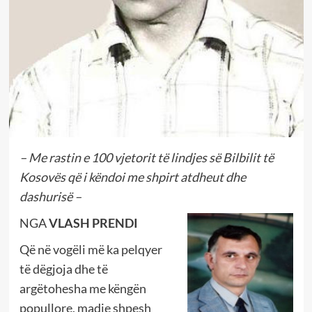
– Me rastin e 100 vjetorit të lindjes së Bilbilit të
Kosovës që i këndoi me shpirt atdheut dhe
dashurisë –
NGA
VLASH PRENDI
Që në vogëli më ka pelqyer
të dëgjoja dhe të
argëtohesha me këngën
popullore, madje shpesh