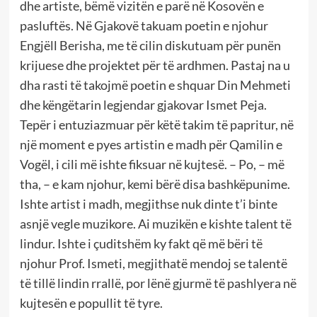
dhe artiste, bëmë vizitën e parë në Kosovën e
pasluftës. Në Gjakovë takuam poetin e njohur
Engjëll Berisha, me të cilin diskutuam për punën
krijuese dhe projektet për të ardhmen. Pastaj na u
dha rasti të takojmë poetin e shquar Din Mehmeti
dhe këngëtarin legjendar gjakovar Ismet Peja.
Tepër i entuziazmuar për këtë takim të papritur, në
një moment e pyes artistin e madh për Qamilin e
Vogël, i cili më ishte fiksuar në kujtesë. – Po, – më
tha, – e kam njohur, kemi bërë disa bashkëpunime.
Ishte artist i madh, megjithse nuk dinte t’i binte
asnjë vegle muzikore. Ai muzikën e kishte talent të
lindur. Ishte i çuditshëm ky fakt që më bëri të
njohur Prof. Ismeti, megjithatë mendoj se talentë
të tillë lindin rrallë, por lënë gjurmë të pashlyera në
kujtesën e popullit të tyre.