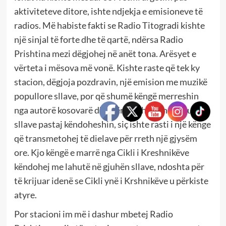
aktiviteteve ditore, ishte ndjekja e emisioneve të
radios. Më habiste fakti se Radio Titogradi kishte
një sinjal të forte dhe të qartë, ndërsa Radio
Prishtina mezi dëgjohej në anët tona. Arësyet e
vërteta i mësova më vonë. Kishte raste që tek ky
stacion, dëgjoja pozdravin, një emision me muzikë
popullore sllave, por që shumë këngë merreshin
nga autorë kosovarë dhe përktheheshin në gjuhen
sllave pastaj këndoheshin, siç ishte rasti i një kënge
që transmetohej të dielave për rreth një gjysëm
ore. Kjo këngë e marrë nga Cikli i Kreshnikëve
këndohej me lahutë në gjuhën sllave, ndoshta për
të krijuar idenë se Cikli ynë i Krshnikëve u përkiste
atyre.
Por stacioni im më i dashur mbetej Radio