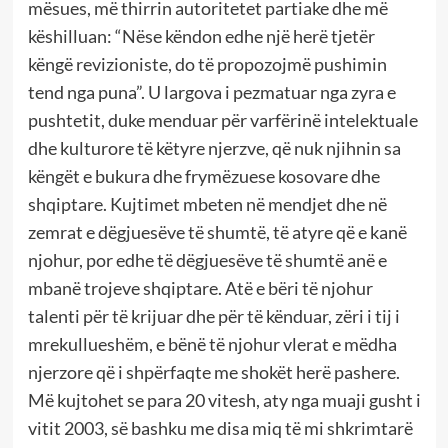
mësues, më thirrin autoritetet partiake dhe më
këshilluan: “Nëse këndon edhe një herë tjetër
këngë revizioniste, do të propozojmë pushimin
tend nga puna”. U largova i pezmatuar nga zyra e
pushtetit, duke menduar për varfërinë intelektuale
dhe kulturore të këtyre njerzve, që nuk njihnin sa
këngët e bukura dhe frymëzuese kosovare dhe
shqiptare. Kujtimet mbeten në mendjet dhe në
zemrat e dëgjuesëve të shumtë, të atyre që e kanë
njohur, por edhe të dëgjuesëve të shumtë anë e
mbanë trojeve shqiptare. Atë e bëri të njohur
talenti për të krijuar dhe për të kënduar, zëri i tij i
mrekullueshëm, e bënë të njohur vlerat e mëdha
njerzore që i shpërfaqte me shokët herë pashere.
Më kujtohet se para 20 vitesh, aty nga muaji gusht i
vitit 2003, së bashku me disa miq të mi shkrimtarë