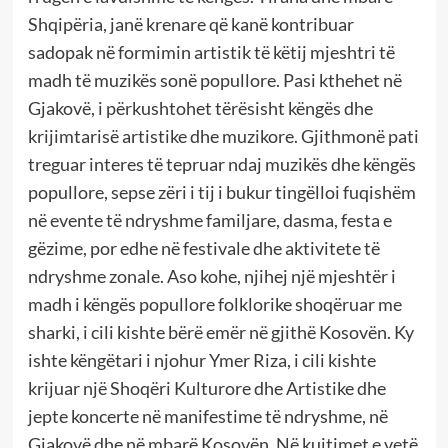
Shqipëria, janë krenare që kanë kontribuar
sadopak në formimin artistik të këtij mjeshtri të
madh të muzikës sonë popullore. Pasi kthehet në
Gjakovë, i përkushtohet tërësisht këngës dhe
krijimtarisë artistike dhe muzikore. Gjithmonë pati
treguar interes të tepruar ndaj muzikës dhe këngës
popullore, sepse zëri i tij i bukur tingëlloi fuqishëm
në evente të ndryshme familjare, dasma, festa e
gëzime, por edhe në festivale dhe aktivitete të
ndryshme zonale. Aso kohe, njihej një mjeshtër i
madh i këngës popullore folklorike shoqëruar me
sharki, i cili kishte bërë emër në gjithë Kosovën. Ky
ishte këngëtari i njohur Ymer Riza, i cili kishte
krijuar një Shoqëri Kulturore dhe Artistike dhe
jepte koncerte në manifestime të ndryshme, në
Gjakovë dhe në mbarë Kosovën. Në kujtimet e vetë