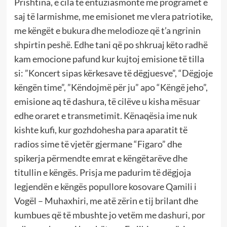
Prishtina, e cila të entuziasmonte me programet e
saj të larmishme, me emisionet me vlera patriotike,
me këngët e bukura dhe melodioze që t’a ngrinin
shpirtin peshë. Edhe tani që po shkruaj këto radhë
kam emocione pafund kur kujtoj emisione të tilla
si: ”Koncert sipas kërkesave të dëgjuesve”, “Dëgjoje
këngën time”, ”Këndojmë për ju” apo “Këngë jeho”,
emisione aq të dashura, të cilëve u kisha mësuar
edhe oraret e transmetimit. Kënaqësia ime nuk
kishte kufi, kur gozhdohesha para aparatit të
radios sime të vjetër gjermane “Figaro” dhe
spikerja përmendte emrat e këngëtarëve dhe
titullin e këngës. Prisja me padurim të dëgjoja
legjendën e këngës popullore kosovare Qamili i
Vogël – Muhaxhiri, me atë zërin e tij brilant dhe
kumbues që të mbushte jo vetëm me dashuri, por