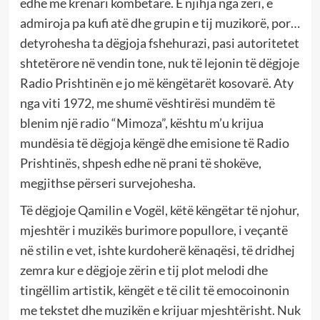
edhe me krenari kombëtare. E njihja nga zëri, e
admiroja pa kufi atë dhe grupin e tij muzikorë, por…
detyrohesha ta dëgjoja fshehurazi, pasi autoritetet
shtetërore në vendin tone, nuk të lejonin të dëgjoje
Radio Prishtinën e jo më këngëtarët kosovarë. Aty
nga viti 1972, me shumë vështirësi mundëm të
blenim një radio “Mimoza”, kështu m’u krijua
mundësia të dëgjoja këngë dhe emisione të Radio
Prishtinës, shpesh edhe në prani të shokëve,
megjithse përseri survejohesha.
Të dëgjoje Qamilin e Vogël, këtë këngëtar të njohur,
mjeshtër i muzikës burimore popullore, i veçantë
në stilin e vet, ishte kurdoherë kënaqësi, të dridhej
zemra kur e dëgjoje zërin e tij plot melodi dhe
tingëllim artistik, këngët e të cilit të emocoinonin
me tekstet dhe muzikën e krijuar mjeshtërisht. Nuk