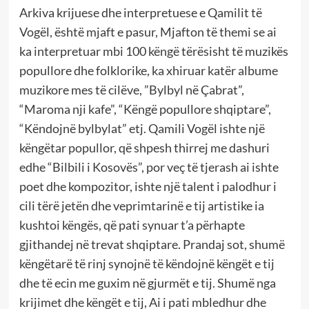
Arkiva krijuese dhe interpretuese e Qamilit të
Vogël, është mjaft e pasur, Mjafton të themi se ai
ka interpretuar mbi 100 këngë tërësisht të muzikës
popullore dhe folklorike, ka xhiruar katër albume
muzikore mes të cilëve, ”Bylbyl në Çabrat”,
“Maroma nji kafe”, “Këngë popullore shqiptare”,
“Këndojnë bylbylat” etj. Qamili Vogël ishte një
këngëtar popullor, që shpesh thirrej me dashuri
edhe “Bilbili i Kosovës”, por veç të tjerash ai ishte
poet dhe kompozitor, ishte një talent i palodhur i
cili tërë jetën dhe veprimtarinë e tij artistike ia
kushtoi këngës, që pati synuar t’a përhapte
gjithandej në trevat shqiptare. Prandaj sot, shumë
këngëtarë të rinj synojnë të këndojnë këngët e tij
dhe të ecin me guxim në gjurmët e tij. Shumë nga
krijimet dhe këngët e tij, Ai i pati mbledhur dhe