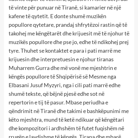
të vinte për punuar në Tiranë, si kamarier në një
kafene të qytetit. E donte shumë muzikën
popullore qytetare, prandaj shfrytëzoi rastin që të
takohej me këngëtarët dhe krijuesit më të njohur të
muzikës popullore dhe pse jo, edhe të ndikohej prej
tyre. Thuhet se kontaktet e para i pati marrë me
krijuesin dhe interpretuesin e njohur tiranas
Muharrem Gurra dhe më vonë me mjeshtrin e
këngës popullore të Shqipërisë së Mesme nga
Elbasani Jusuf Myzyri, nga i cili pati marrë edhe
shumë tekste, që bëjnë pjesë edhe sot në
repertorin e tij të pasur. Mbase periudha e
qëndrimit në Tiranë dhe takimi e bashkëpunimi me
këto mjeshtra, mund të ketë ndikuar që këngëtari
dhe kompozitori i ardhshëm të futet fuqishëm në
rrugën e lavdishme të këngës. Tirana dhe mbarë