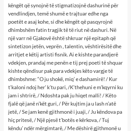
këngët që synojnë të stigmatizojnë dashurinë për
vendlindjen, temë shumë e trajtuar edhe nga
poetët e asaj kohe, si dhe këngët që pasqyrojnë
dhimbshëm fatin tragjik të të riut në dashuri. Në
një varr në Gjakovë është shkruar një epitaph që
sintetizon jetën, veprën , talentin, vështirësitë dhe
arritjet e këtij artisti fisnik. Ai e kishte parandjerë
vdekjen, prandaj me penën e tij prej poeti të shquar
kishte qëndisur pak para vdekjes këto vargje të
dhimbshme: “O ju shokë, miq’ e dashamirë! / Kur
t’kaloni ndoj her’ k’tu pari, /K’thehuni e m’kqyrni ku
jam i shtrirë, / Ndoshta pak ju hiqet malli! / Këto
fjalë që janë n’kët guri, / Për kujtim ja u lash n’atë
jetë, / Se jam kenë gjithmonë i juaji, / Ju këndova pa
hiç pritesë, / Një pjesë t’botës e kërkova, / Tuj
këndu’ ndër mërgimtarë, / Me dëshirë gjithmonë u