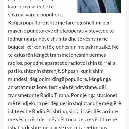
kam provuar edhe të
shkruaj vargje popullore.
Kënga popullore ishte një farë ngushëllimi për
masën e punëtorëve dhe kooperativistëve, që të
lodhur nga punët e shumta dhe të vështira në
bujqësi, kërkonin të çlodheshin me pak muzikë. Në
të kaluarën këngët transmetoheshin përmes
radios, por edhe aparatet e radiove ishin të rralla,
pasi kushtonin shtrenjt. Shpesh, kur kishim
mundësi, dëgjonim këngë popullore, këngë nga
anketat muzikore, festivale të ndryshme, që i
transmetonte Radio Tirana. Por një nga stacionet
më të ndjekura për dëgjuesin shqiptar dhe më gjërë
ishte edhe Radio Prishtina, sinjali i së cilës arrinte
me vështirësi deri në anët tona. Jeta e vështirë në
fshat na kishte mësuar se i vetmi argëtim pas