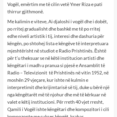
Vogël, emërtim me të cilin vetë Ymer Riza e pati
thirrur gjithmonë.
Me kalimin e viteve, Ai djaloshi i vogël dhe i dobët,
po rritej gradualisht dhe bashkë me të po rritej
edhe niveli artistik i tij, interesi dhe dashuria për
këngën, po shtohej lista e këngëve të interpretuara
mjeshtërisht në studiot e Radio Prishtinës. Ȅshtë
për t’u theksuar se në këtë institucion artisti dhe
këngëtari i madh u pranua si pjesë e Ansamblit të
Radio – Televizionit të Prishtinës në vitin 1952, në
moshën 29 vjeçare, kur ishte në kulmin e
interpretimit dhe krijimtarisë së tij, duke u bërë një
nga këngëtarët më të njohur dhe më të kërkuar në
valet e këtij institucioni. Për rreth 40 vjet rresht,
Qamili i Vogël ishte këngëtari dhe kompozitori i cili
kompozonte me sukses këngët, krahas