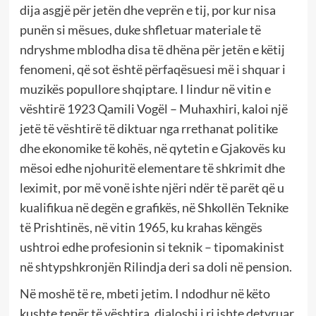
dija asgjë për jetën dhe veprën e tij, por kur nisa
punën si mësues, duke shfletuar materiale të
ndryshme mblodha disa të dhëna për jetën e këtij
fenomeni, që sot është përfaqësuesi më i shquar i
muzikës popullore shqiptare. I lindur në vitin e
vështirë 1923 Qamili Vogël – Muhaxhiri, kaloi një
jetë të vështirë të diktuar nga rrethanat politike
dhe ekonomike të kohës, në qytetin e Gjakovës ku
mësoi edhe njohuritë elementare të shkrimit dhe
leximit, por më vonë ishte njëri ndër të parët që u
kualifikua në degën e grafikës, në Shkollën Teknike
të Prishtinës, në vitin 1965, ku krahas këngës
ushtroi edhe profesionin si teknik – tipomakinist
në shtypshkronjën Rilindja deri sa doli në pension.
Në moshë të re, mbeti jetim. I ndodhur në këto
kushte tepër të vështira, djaloshi i ri ishte detyruar