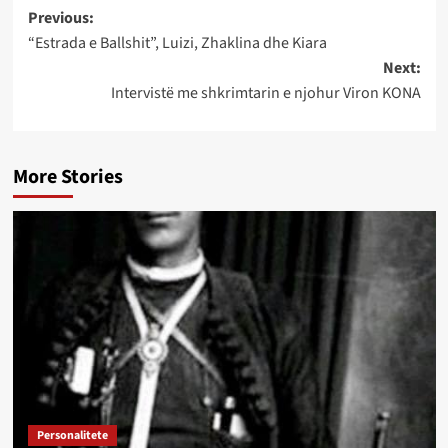
Post
Previous:
“Estrada e Ballshit”, Luizi, Zhaklina dhe Kiara
navigation
Next:
Intervistë me shkrimtarin e njohur Viron KONA
More Stories
Personalitete