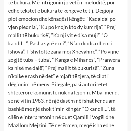
të bukura. Më intrigonin jo vetëm meloditë, por
edhe tekstet e bukura të këngëve të tij. Dëgjoja
plot emocion dhe kënaqësi këngët: ”Kadaldal po
vjen pleqnia”, “Ku po knojn kto dy kumrija”, “Prej
mallit të bukurisë”, “Ka nji vit e disa muji”, “O
kandil…”, Pasha sytë e mi”, “N’ato kodra dhent i
lshova”, T’shytoftë zana moj Xhevahire”, “Po vijnë
zogjtë tuba – tuba”, “ Kanga e Mihanes”, “Pranvera
ka nisë me dalë”, “Prej mallit të bukurisë”, “Zuna
n’kaike e rash në det” e mjaft të tjera, të cilat i
dëgjonim në menyrë ilegale, pasi autoritetet
shtetërore komuniste nuk na lejonin. Mbaj mend,
se në vitin 1983, në një dasëm në fshat kënduam
bashkë me një shok timin këngën “O kandil…”, të
cilën e interpretonin në duet Qamili i Vogël dhe
Mazllom Mejzini. Të nesërmen, meqë isha edhe