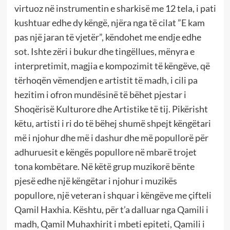
virtuoz në instrumentin e sharkisë me 12 tela, i pati
kushtuar edhe dy këngë, njëra nga të cilat ”E kam
pas një jaran të vjetër”, këndohet me endje edhe
sot. Ishte zëri i bukur dhe tingëllues, mënyra e
interpretimit, magjia e kompozimit të këngëve, që
tërhoqën vëmendjen e artistit të madh, i cili pa
hezitim i ofron mundësinë të bëhet pjestar i
Shoqërisë Kulturore dhe Artistike të tij. Pikërisht
këtu, artisti i ri do të bëhej shumë shpejt këngëtari
më i njohur dhe më i dashur dhe më popullorë për
adhuruesit e këngës popullore në mbarë trojet
tona kombëtare. Në këtë grup muzikorë bënte
pjesë edhe një këngëtar i njohur i muzikës
popullore, një veteran i shquar i këngëve me çifteli
Qamil Haxhia. Kështu, për t’a dalluar nga Qamili i
madh, Qamil Muhaxhirit i mbeti epiteti, Qamili i