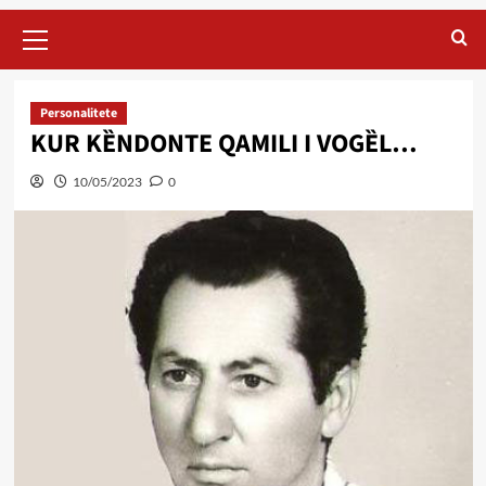
Primary
Menu
Personalitete
KUR KȄNDONTE QAMILI I VOGȄL…
10/05/2023
0