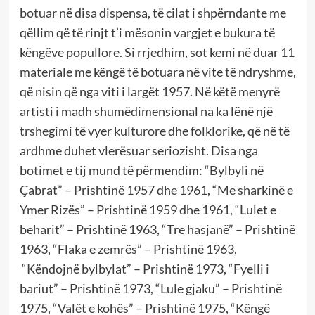
botuar në disa dispensa, të cilat i shpërndante me
qëllim që të rinjt t’i mësonin vargjet e bukura të
këngëve popullore. Si rrjedhim, sot kemi në duar 11
materiale me këngë të botuara në vite të ndryshme,
që nisin që nga viti i largët 1957. Në këtë menyrë
artisti i madh shumëdimensional na ka lënë një
trshegimi të vyer kulturore dhe folklorike, që në të
ardhme duhet vlerësuar seriozisht. Disa nga
botimet e tij mund të përmendim: “Bylbyli në
Çabrat” – Prishtinë 1957 dhe 1961, “Me sharkinë e
Ymer Rizës” – Prishtinë 1959 dhe 1961, “Lulet e
beharit” – Prishtinë 1963, “Tre hasjanë” – Prishtinë
1963, “Flaka e zemrës” – Prishtinë 1963,
“Këndojnë bylbylat” – Prishtinë 1973, “Fyelli i
bariut” – Prishtinë 1973, “Lule gjaku” – Prishtinë
1975, “Valët e kohës” – Prishtinë 1975, “Këngë