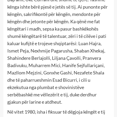
kënga ishte bërë pjesë e jetës së tij. Ai punonte për
këngën, sakrifikontë për këngën, mendonte për
këngën dhe jetonte për këngën. Ka qënë me fat
këngëtari i madh, sepsa ka pasur bashkëkohës
shumë këngëtarë të talentuar, zëri i të cilëve i pati
kaluar kufijtë e trojeve shqiptarësi: Luan Hajra,
Ismet Peja, Nexhmije Pagarusha, Shaban Xhekaj,
Shahindere Berlajolli, Liljana Çavolli, Pranvera
Badivuku, Muharrem Mici, Hanife Sejfullariçani,
Mazllom Mejzini, Gonxhe Gashi, Nezafete Shala
dhe të paharrueshmin Esad Bicurri, i cili u
ekzekutua nga plumbat e shovinistëve
serbëbashkë me vëllezërit e tij, duke derdhur
gjakun për larine e atdheut.
Në vitet 1980, isha i fiksuar të dëgjoja këngët e tij