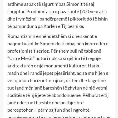
ardhme aspak të sigurt mbas Simonit të saj
shqiptar. Prodhimtaria e pazakontë (700 vepra) si
dhe frymëzimi i pandërpremë i piktorit do të ishin
të pamunduna pa Karlën e Tij besnike.
Romantizmin e shëndetshëm si dhe skenat e
paqme bukolike Simoni do ti mbaj nën kontrollin e
profesionistit serioz. Për shembull në tabllonë
“Ura e Mesit” autori nuk ka si qëllim të tregojë
arkitekturën e një monumenti kulturor. Harku i
madh dhe i randë jepet pjesërisht, aq sa me hijen e
vet qarkon horizontin, ujnat, dritën dhe bagëtinë
tue lanë mënjanë bareshën të zhytun në një vetmi
soditëse të një jete të abandonueme. Pëlhurat e tij
janë ndërtue thjeshtë dhe po thjeshtë
perceptohen. I përmbajtun dhe i ngrohtë,
ndonjëherë ma të rradhë e freskon paletën me tone