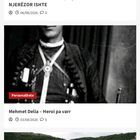
NJERËZOR ISHTE
06/08/2026
0
Personalitete
Mehmet Delia – Heroi pa varr
03/08/2026
0