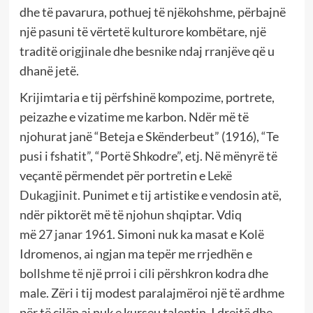
dhe të pavarura, pothuej të njëkohshme, përbajnë
një pasuni të vërtetë kulturore kombëtare, një
traditë origjinale dhe besnike ndaj rranjëve që u
dhanë jetë.
Krijimtaria e tij përfshinë kompozime, portrete,
peizazhe e vizatime me karbon. Ndër më të
njohurat janë “Beteja e Skënderbeut” (1916), “Te
pusi i fshatit”, “Portë Shkodre”, etj. Në mënyrë të
veçantë përmendet për portretin e
Lekë
Dukagjinit
. Punimet e tij artistike e vendosin atë,
ndër piktorët më të njohun shqiptar. Vdiq
më
27
janar 1961
. Simoni nuk ka masat e Kolë
Idromenos, ai ngjan ma tepër me rrjedhën e
bollshme të një prroi i cili përshkron kodra dhe
male. Zëri i tij modest paralajmëroi një të ardhme
për të cilën ai nuk e kurseu talentin. I drejtë dhe