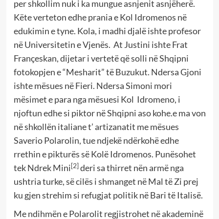
per shkollim nuk i ka mungue asnjenit asnjëherë.
Këte verteton edhe prania e Kol Idromenos në
edukimin e tyne. Kola, i madhi djalë ishte profesor
në Universitetin e Vjenës. At Justini ishte Frat
Françeskan, dijetar i vertetë që solli në Shqipni
fotokopjen e “Mesharit” të Buzukut. Ndersa Gjoni
ishte mësues në Fieri. Ndersa Simoni mori
mësimet e para nga mësuesi Kol Idromeno, i
njoftun edhe si piktor në Shqipni aso kohe.e ma von
në shkollën italiane t’ artizanatit me mësues
Saverio Polarolin, tue ndjekë ndërkohë edhe
rrethin e pikturës së Kolë Idromenos. Punësohet
[2]
tek Ndrek Mini
deri sa thirret nën armë nga
ushtria turke, së cilës i shmanget në Mal të Zi prej
ku gjen strehim si refugjat politik në Bari të Italisë.
Me ndihmën e Polarolit regjistrohet në akademinë