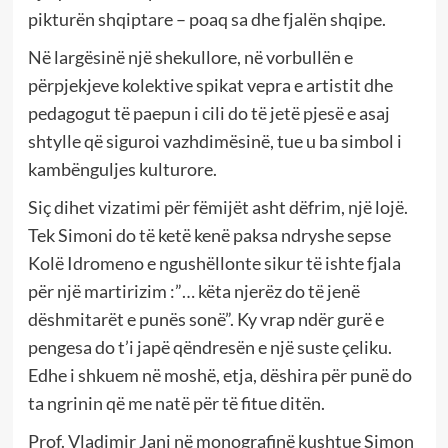
pikturën shqiptare – poaq sa dhe fjalën shqipe.
Në largësinë një shekullore, në vorbullën e
përpjekjeve kolektive spikat vepra e artistit dhe
pedagogut të paepun i cili do të jetë pjesë e asaj
shtylle që siguroi vazhdimësinë, tue u ba simbol i
kambënguljes kulturore.
Siç dihet vizatimi për fëmijët asht dëfrim, një lojë.
Tek Simoni do të ketë kenë paksa ndryshe sepse
Kolë Idromeno e ngushëllonte sikur të ishte fjala
për një martirizim :”… këta njerëz do të jenë
dëshmitarët e punës sonë”. Ky vrap ndër gurë e
pengesa do t’i japë qëndresën e një suste çeliku.
Edhe i shkuem në moshë, etja, dëshira për punë do
ta ngrinin që me natë për të fitue ditën.
Prof. Vladimir Jani në monografinë kushtue Simon