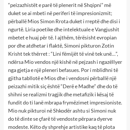
“peizazhistët e parë të plenerit në Shqipni” më
duket se ai mbeti në periferi të impresionizmit;
përballë Mios Simon Rrota duket i rreptë dhe disi i
ngurtë. Liria poetike dhe intelektuale e Vangjushit
mbetet e huaj për të. I ajthëm, tërësisht evropian
por dhe atdhetar i flaktë, Simoni pikturon Zotin
Krisht tek thërret : “Lini fëmijët të vinë tek unë…”,
ndërsa Mio vendos një kishë në pejzash i ngazëllyer
nga gjetja e një pleneri befasues. Por i mblidhni të
gjitha tabllotë e Mios dhe i vendosni përballë një
peizazhi mitik siç është “Derë e Madhe” dhe do të
shihni se realizmi tragjik dhe metafizik i kësaj të
fundit do ti lanë mbrapa frymëzimet impresioniste.
Mio nuk pikturoi në Shkodër ashtu si Simoni nuk
do të dinte se çfarë të vendoste përpara dyerve
modeste. Këto dy shprehje artistike kaq të plota