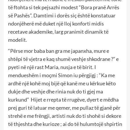
të ftohta si tek pejsazhi modest “Bora pranë Arrës
së Pashës”. Damtimi i dorës siç është konstatuar
ndonjëherë më duket një lloj konforti midis
recetave akademike, larg pranimit dinamik të
modelit.
“Përse mor baba ban gra me japanxha, mure e
shtëpi të vjetra e kaq shumë veshje shkodrane ?” e
pyeti në një rast Maria, nusja e të birit. I
mendueshëm i moçmi Simon iu përgjigj : “Ka me
ardhë një kohë moj bijë që kanë me u kërkue këto
dukje dhe veshje dhe rinia nuk do ti gjej ma
kurkund” Hijet e rrepta të rrugëve, dyert e mëdha
prej guri të latuar me qemer, me pullaz të gjanë për
strehë e me frëngji, artisti nuk do ti shohë si dekore
të thjeshta dhe kurioze ; ai do të hulumtojë shpirtin