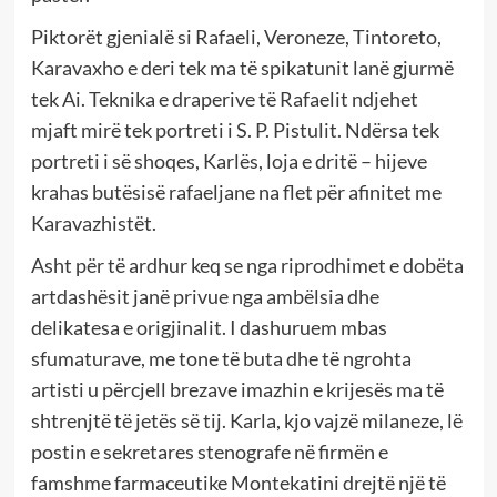
Piktorët gjenialë si Rafaeli, Veroneze, Tintoreto,
Karavaxho e deri tek ma të spikatunit lanë gjurmë
tek Ai. Teknika e draperive të Rafaelit ndjehet
mjaft mirë tek portreti i S. P. Pistulit. Ndërsa tek
portreti i së shoqes, Karlës, loja e dritë – hijeve
krahas butësisë rafaeljane na flet për afinitet me
Karavazhistët.
Asht për të ardhur keq se nga riprodhimet e dobëta
artdashësit janë privue nga ambëlsia dhe
delikatesa e origjinalit. I dashuruem mbas
sfumaturave, me tone të buta dhe të ngrohta
artisti u përcjell brezave imazhin e krijesës ma të
shtrenjtë të jetës së tij. Karla, kjo vajzë milaneze, lë
postin e sekretares stenografe në firmën e
famshme farmaceutike Montekatini drejtë një të