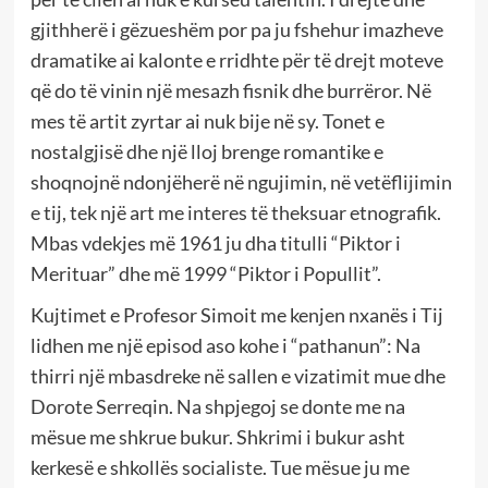
gjithherë i gëzueshëm por pa ju fshehur imazheve
dramatike ai kalonte e rridhte për të drejt moteve
që do të vinin një mesazh fisnik dhe burrëror. Në
mes të artit zyrtar ai nuk bije në sy. Tonet e
nostalgjisë dhe një lloj brenge romantike e
shoqnojnë ndonjëherë në ngujimin, në vetëflijimin
e tij, tek një art me interes të theksuar etnografik.
Mbas vdekjes më 1961 ju dha titulli “Piktor i
Merituar” dhe më 1999 “Piktor i Popullit”.
Kujtimet e Profesor Simoit me kenjen nxanës i Tij
lidhen me një episod aso kohe i “pathanun”: Na
thirri një mbasdreke në sallen e vizatimit mue dhe
Dorote Serreqin. Na shpjegoj se donte me na
mësue me shkrue bukur. Shkrimi i bukur asht
kerkesë e shkollës socialiste. Tue mësue ju me