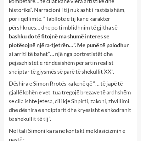
kombëtare… të cilat kanë vlera artistike dhe
historike”. Narracioni i tij nuk asht i rastësishëm,
por i qëllimtë. “Tabllotë e tij kanë karakter
përshkrues… dhe po ti mblidhnim të gjitha së
bashku do të fitojnë ma shumë interes se
plotësojnë njëra-tjetrën…”. Me punë të palodhur
ai arriti të bahet”… një nga portretistët dhe
pejsazhistët e rëndësishëm për artin realist
shqiptar të gjysmës së parë të shekullit XX”.
Dëshira e Simon Rrotës ka kenë që “… të japë të
gjallë kohën e vet, tua tregojë brezave të ardhshëm
se cila ishte jetesa, cili kje Shpirti, zakoni, zhvillimi,
dhe dëshira e shqiptarit dhe kryesisht e shkodranit
të shekullit të tij”.
Në Itali Simoni ka ra në kontakt me klasicizmin e
pastër.