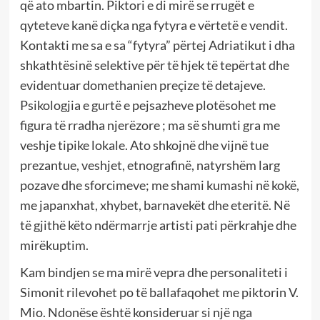
që ato mbartin. Piktori e di mirë se rrugët e
qyteteve kanë diçka nga fytyra e vërtetë e vendit.
Kontakti me sa e sa “fytyra” përtej Adriatikut i dha
shkathtësinë selektive për të hjek të tepërtat dhe
evidentuar domethanien preçize të detajeve.
Psikologjia e gurtë e pejsazheve plotësohet me
figura të rradha njerëzore ; ma së shumti gra me
veshje tipike lokale. Ato shkojnë dhe vijnë tue
prezantue, veshjet, etnografinë, natyrshëm larg
pozave dhe sforcimeve; me shami kumashi në kokë,
me japanxhat, xhybet, barnavekët dhe eteritë. Në
të gjithë këto ndërmarrje artisti pati përkrahje dhe
mirëkuptim.
Kam bindjen se ma mirë vepra dhe personaliteti i
Simonit rilevohet po të ballafaqohet me piktorin V.
Mio. Ndonëse është konsideruar si një nga