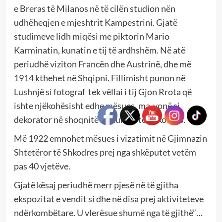
e Breras të Milanos në të cilën studion nën
udhëheqjen e mjeshtrit Kampestrini. Gjatë
studimeve lidh miqësi me piktorin Mario
Karminatin, kunatin e tij të ardhshëm. Në atë
periudhë viziton Francën dhe Austrinë, dhe më
1914 kthehet në Shqipni. Fillimisht punon në
Lushnjë si fotograf tek vëllai i tij Gjon Rrota që
ishte njëkohësisht edhe mësues, ma vonë si
dekorator në shoqnitë kulturore të Shkodrës.
Më 1922 emnohet mësues i vizatimit në Gjimnazin
Shtetëror të Shkodres prej nga shkëputet vetëm
pas 40 vjetëve.
Gjatë kësaj periudhë merr pjesë në të gjitha
ekspozitat e vendit si dhe në disa prej aktiviteteve
ndërkombëtare. U vlerësue shumë nga të gjithë”…