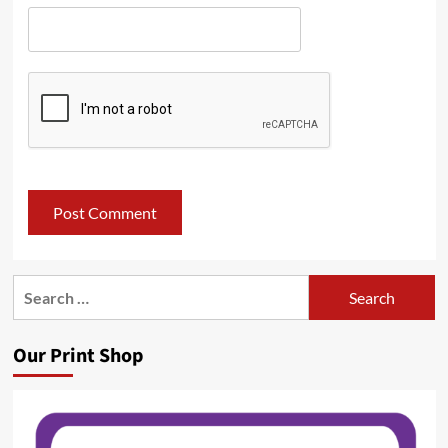
Search
for:
Our Print Shop