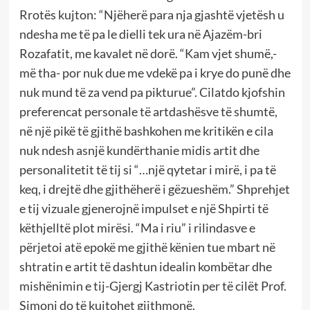
Rrotës kujton: “Njëherë para nja gjashtë vjetësh u
ndesha me të pa le dielli tek ura në Ajazëm-bri
Rozafatit, me kavalet në dorë. “Kam vjet shumë,-
më tha- por nuk due me vdekë pa i krye do punë dhe
nuk mund të za vend pa pikturue”. Cilatdo kjofshin
preferencat personale të artdashësve të shumtë,
në një pikë të gjithë bashkohen me kritikën e cila
nuk ndesh asnjë kundërthanie midis artit dhe
personalitetit të tij si “…një qytetar i mirë, i pa të
keq, i drejtë dhe gjithëherë i gëzueshëm.” Shprehjet
e tij vizuale gjenerojnë impulset e një Shpirti të
këthjelltë plot mirësi. “Ma i riu” i rilindasve e
përjetoi atë epokë me gjithë kënien tue mbart në
shtratin e artit të dashtun idealin kombëtar dhe
mishënimin e tij-Gjergj Kastriotin per të cilët Prof.
Simoni do të kujtohet gjithmonë.