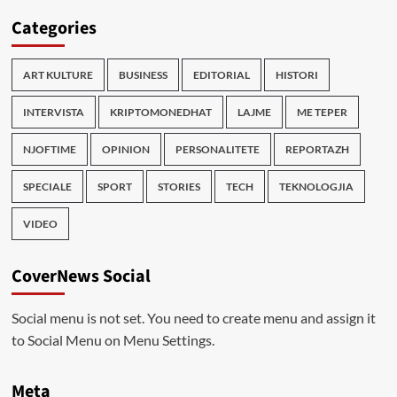
Categories
ART KULTURE
BUSINESS
EDITORIAL
HISTORI
INTERVISTA
KRIPTOMONEDHAT
LAJME
ME TEPER
NJOFTIME
OPINION
PERSONALITETE
REPORTAZH
SPECIALE
SPORT
STORIES
TECH
TEKNOLOGJIA
VIDEO
CoverNews Social
Social menu is not set. You need to create menu and assign it
to Social Menu on Menu Settings.
Meta