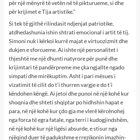
për një mënyrë të vetën në të pikturueme, si dhe
për krijimet e Tija artistike.”
Si tek të gjithë rilindasit ndjenjat patriotike,
atdhedashunia ishin shtrati emocional i artit të tij.
Simoni nuk i kërkoi kurrë majat e virtuozizmit dhe
dukjen e sforcueme. Ai ishte një personalitet i
thjeshtë me një dhunti natyrore për punë dhe
krijimtari të pandërpreme me çka ngjallte ngado
simpati dhe mirëkuptim. Asht i pari mësues i
vizatimit të cilit do t’i thurren vargje e do t’i
këndohen këngë. Ai jetoi dhe punoi në një kohë kur
shoqnia dhe shteti shqiptar po hidhshin hapat e
para, në një kohë kur çdo gja me vlerë kërcënohej
nga forca të egra fatale, nga terri i kudogjindshëm,
në një kohë kur një ligësi absurde, e stisur nga
njëqind duer të padukshme e rrezikonin imazhin-