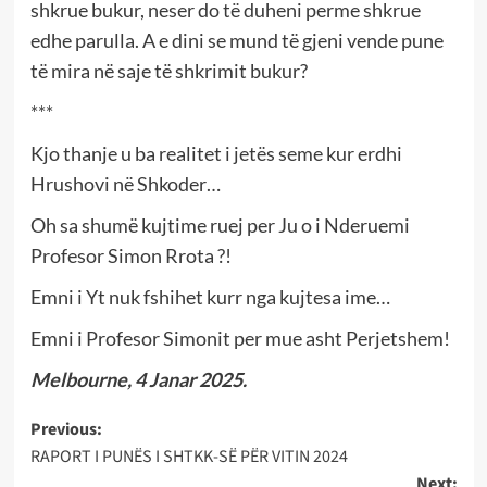
shkrue bukur, neser do të duheni perme shkrue
edhe parulla. A e dini se mund të gjeni vende pune
të mira në saje të shkrimit bukur?
***
Kjo thanje u ba realitet i jetës seme kur erdhi
Hrushovi në Shkoder…
Oh sa shumë kujtime ruej per Ju o i Nderuemi
Profesor Simon Rrota ?!
Emni i Yt nuk fshihet kurr nga kujtesa ime…
Emni i Profesor Simonit per mue asht Perjetshem!
Melbourne, 4 Janar 2025.
Post
Previous:
RAPORT I PUNËS I SHTKK-SË PËR VITIN 2024
navigation
Next: