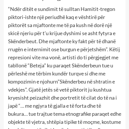
“Ndër ditët e sundimit të sulltan Hamitit-tregon
piktori-ishte një periudhë kaq e vështirë për
piktorët sa mjaftonte me të pa kush në dorë një
skicë njeriu për t’u krijue dyshimi se asht fytyra e
Skënderbeut. Dhe mjaftonte ky fakt për të dhanë
rrugën e internimit ose burgun e përjetshëm”. Këtij
represioni vite ma vonë, artisti do ti përgjegjet me
tabllonë “Beteja” ku paraqet Skënderbeun tue u
përleshë me tërbim kundër turqve si dhe me
kompozimin e njohurn”Skënderbeu në shtratin e
vdekjes”. Gjatë jetës së vetë piktorit ju kushtua
kryesisht peizazhit dhe portretit të cilat do të na i
japë “… me ngjyra të gjalla e të forta dhe të
bukura… tue trajtue tema etnografike paraqet edhe
objekte të vjetra, shtëpia tipike të moçme, kostume