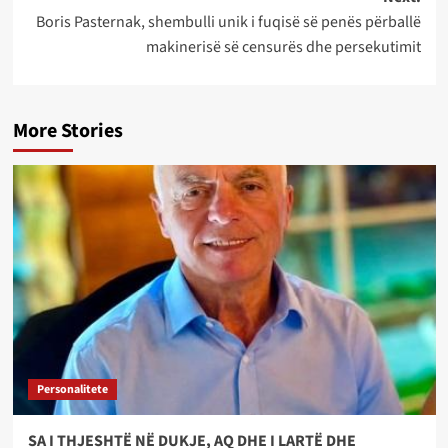
Boris Pasternak, shembulli unik i fuqisë së penës përballë
makinerisë së censurës dhe persekutimit
More Stories
Personalitete
SA I THJESHTË NË DUKJE, AQ DHE I LARTË DHE