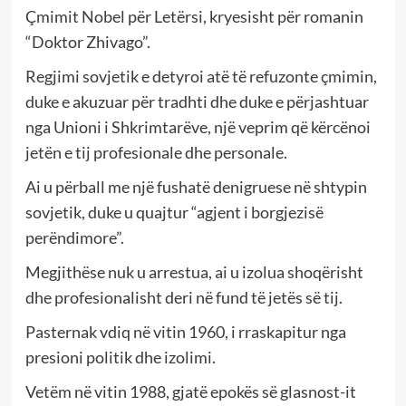
Çmimit Nobel për Letërsi, kryesisht për romanin
“Doktor Zhivago”.
Regjimi sovjetik e detyroi atë të refuzonte çmimin,
duke e akuzuar për tradhti dhe duke e përjashtuar
nga Unioni i Shkrimtarëve, një veprim që kërcënoi
jetën e tij profesionale dhe personale.
Ai u përball me një fushatë denigruese në shtypin
sovjetik, duke u quajtur “agjent i borgjezisë
perëndimore”.
Megjithëse nuk u arrestua, ai u izolua shoqërisht
dhe profesionalisht deri në fund të jetës së tij.
Pasternak vdiq në vitin 1960, i rraskapitur nga
presioni politik dhe izolimi.
Vetëm në vitin 1988, gjatë epokës së glasnost-it