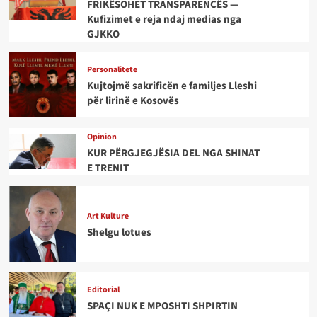
FRIKËSOHET TRANSPARENCËS —
Kufizimet e reja ndaj medias nga
GJKKO
Personalitete
Kujtojmë sakrificën e familjes Lleshi
për lirinë e Kosovës
Opinion
KUR PËRGJEGJËSIA DEL NGA SHINAT
E TRENIT
Art Kulture
Shelgu lotues
Editorial
SPAÇI NUK E MPOSHTI SHPIRTIN