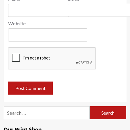
Website
Search
for:
Our Print Shop