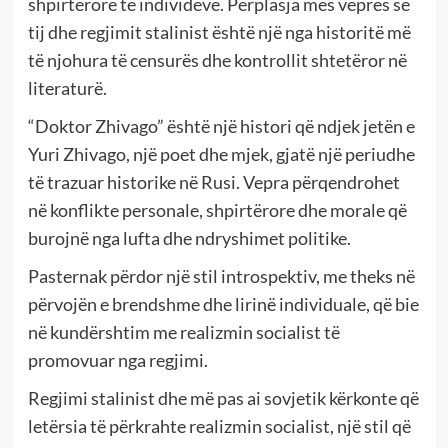
shpirtërore të individëve. Përplasja mes veprës së
tij dhe regjimit stalinist është një nga historitë më
të njohura të censurës dhe kontrollit shtetëror në
literaturë.
“Doktor Zhivago” është një histori që ndjek jetën e
Yuri Zhivago, një poet dhe mjek, gjatë një periudhe
të trazuar historike në Rusi. Vepra përqendrohet
në konflikte personale, shpirtërore dhe morale që
burojnë nga lufta dhe ndryshimet politike.
Pasternak përdor një stil introspektiv, me theks në
përvojën e brendshme dhe lirinë individuale, që bie
në kundërshtim me realizmin socialist të
promovuar nga regjimi.
Regjimi stalinist dhe më pas ai sovjetik kërkonte që
letërsia të përkrahte realizmin socialist, një stil që