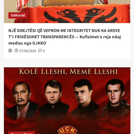
Editorial
NJË DREJTËSI QË VEPRON ME INTEGRITET NUK KA ARSYE
T’I FRIKËSOHET TRANSPARENCËS — Kufizimet e reja ndaj
medias nga GJKKO
07/08/2026
0