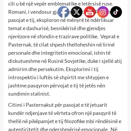
cili u bë një vepër emblematike e letërsisë ruse.
Romani, i vendosur gjatë Revolucionit Rus dhe
pasojat e tij, eksploron në mënyrë të ndërlikuar
temat e dashurisë, besnikërisë dhe gjendjes
njerëzore në sfondin e trazirave politike. Veprat e
Pasternak, të cilat shpesh thelloheshin në lirinë
personale dhe integritetin emocional, ishin të
diskutueshme në Rusinë Sovjetike, duke i sjellë atij
admirim dhe persekutim. Eksplorimi i tij
introspektiv i luftës së shpirtit me shtypjen e
jashtme pasqyron përvojat e tij të jetës nën
sundimin stalinist.
Citimi i Pasternakut për pasojat e të jetuarit
kundër ndjenjave të vërteta ofron një pasqyrë të
thellë në pikëpamjet e tij filozofike mbi rëndësinë e
autenticitetit dhe ndershmërisë emocionale. Në