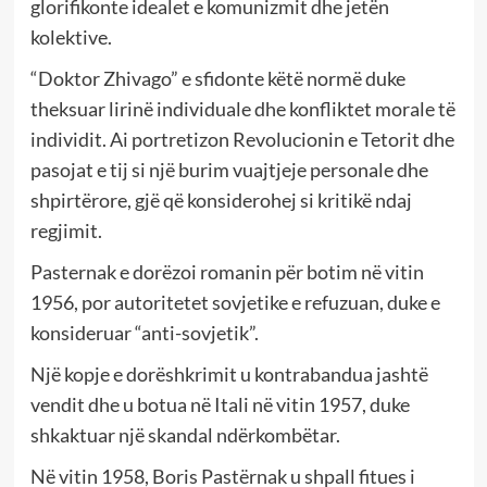
glorifikonte idealet e komunizmit dhe jetën
kolektive.
“Doktor Zhivago” e sfidonte këtë normë duke
theksuar lirinë individuale dhe konfliktet morale të
individit. Ai portretizon Revolucionin e Tetorit dhe
pasojat e tij si një burim vuajtjeje personale dhe
shpirtërore, gjë që konsiderohej si kritikë ndaj
regjimit.
Pasternak e dorëzoi romanin për botim në vitin
1956, por autoritetet sovjetike e refuzuan, duke e
konsideruar “anti-sovjetik”.
Një kopje e dorëshkrimit u kontrabandua jashtë
vendit dhe u botua në Itali në vitin 1957, duke
shkaktuar një skandal ndërkombëtar.
Në vitin 1958, Boris Pastërnak u shpall fitues i