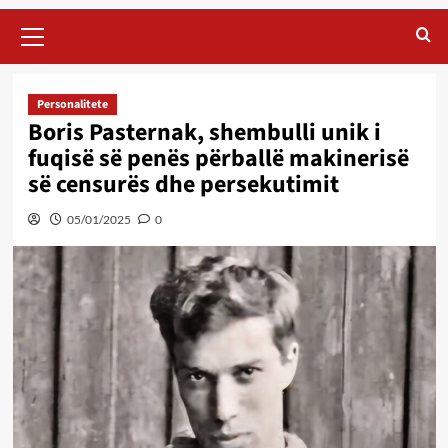
Primary
Menu
Personalitete
Boris Pasternak, shembulli unik i
fuqisë së penës përballë makinerisë
së censurës dhe persekutimit
05/01/2025
0