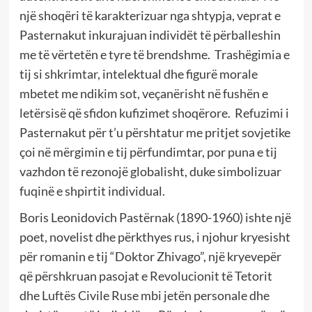
një shoqëri të karakterizuar nga shtypja, veprat e
Pasternakut inkurajuan individët të përballeshin
me të vërtetën e tyre të brendshme. Trashëgimia e
tij si shkrimtar, intelektual dhe figurë morale
mbetet me ndikim sot, veçanërisht në fushën e
letërsisë që sfidon kufizimet shoqërore. Refuzimi i
Pasternakut për t’u përshtatur me pritjet sovjetike
çoi në mërgimin e tij përfundimtar, por puna e tij
vazhdon të rezonojë globalisht, duke simbolizuar
fuqinë e shpirtit individual.
Boris Leonidovich Pastërnak (1890-1960) ishte një
poet, novelist dhe përkthyes rus, i njohur kryesisht
për romanin e tij “Doktor Zhivago”, një kryevepër
që përshkruan pasojat e Revolucionit të Tetorit
dhe Luftës Civile Ruse mbi jetën personale dhe