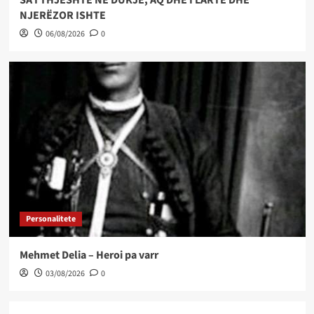
SA I THJESHTË NË DUKJE, AQ DHE I LARTË DHE
NJERËZOR ISHTE
06/08/2026
0
Personalitete
Mehmet Delia – Heroi pa varr
03/08/2026
0