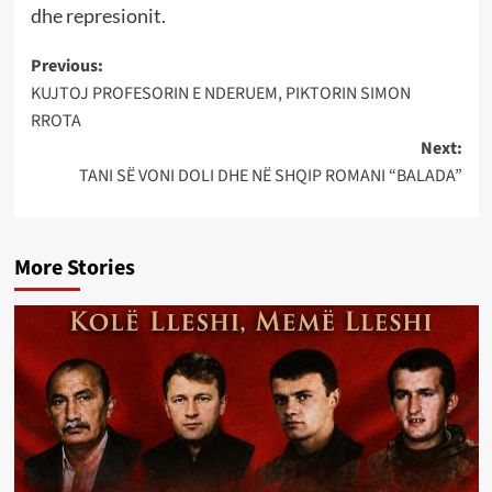
dhe represionit.
Post
Previous:
KUJTOJ PROFESORIN E NDERUEM, PIKTORIN SIMON
navigation
RROTA
Next:
TANI SË VONI DOLI DHE NË SHQIP ROMANI “BALADA”
More Stories