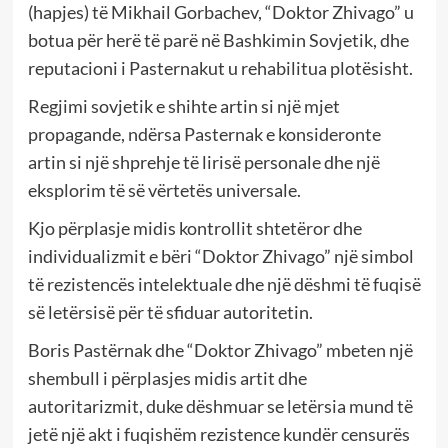
(hapjes) të Mikhail Gorbachev, “Doktor Zhivago” u
botua për herë të parë në Bashkimin Sovjetik, dhe
reputacioni i Pasternakut u rehabilitua plotësisht.
Regjimi sovjetik e shihte artin si një mjet
propagande, ndërsa Pasternak e konsideronte
artin si një shprehje të lirisë personale dhe një
eksplorim të së vërtetës universale.
Kjo përplasje midis kontrollit shtetëror dhe
individualizmit e bëri “Doktor Zhivago” një simbol
të rezistencës intelektuale dhe një dëshmi të fuqisë
së letërsisë për të sfiduar autoritetin.
Boris Pastërnak dhe “Doktor Zhivago” mbeten një
shembull i përplasjes midis artit dhe
autoritarizmit, duke dëshmuar se letërsia mund të
jetë një akt i fuqishëm rezistence kundër censurës