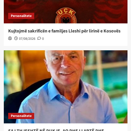
Personalitete
Kujtojmë sakrificën e familjes Lleshi për lirinë e Kosovës
07/08/2026
0
Personalitete