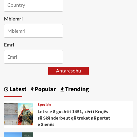
Mbiemri
Emri
Antarësohu
Latest
Popular
Trending
Speciale
Letra e 8 gushtit 1451, zëri i Krujës
së Skënderbeut që troket në portat
e Sienës