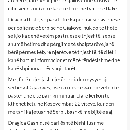
atëherë çfarë kërkojnë në Gjakovë dhe Kosovë, të
cilin vend kur ikën e lanë të tërin në tym dhe flakë.
Dragica thotë, se para lufte ka punuar si pastruese
për policinë e Serbisë në Gjakovë, nuk do të thotë
se kjo ka qenë vetëm pastruese e thjeshtë, sepse
shumë hetime dhe përgjime të shqiptarëve janë
bërë përmes këtyre njerëzve të thjeshtë, të cilët i
kanë bartur informacionet më të rëndësishme dhe
kanë shpiunuar për shqiptarët.
Me çfarë ndjenjash njerëzore ia ka mysyer kjo
serbe sot Gjakovës, pse iku nëse e ka ndie vetën të
pastër dhe e të pa inkriminuar, çfarë kërkon të
kthehet këtu në Kosovë mbas 22 vitëve, kur deri
me tani ka jetuar në Serbi, bashkë me bijtë e saj.
Dragica Gashiq, së pari është këshilluar me