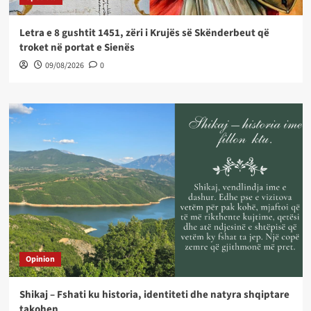
Letra e 8 gushtit 1451, zëri i Krujës së Skënderbeut që
troket në portat e Sienës
09/08/2026
0
Opinion
Shikaj – Fshati ku historia, identiteti dhe natyra shqiptare
takohen