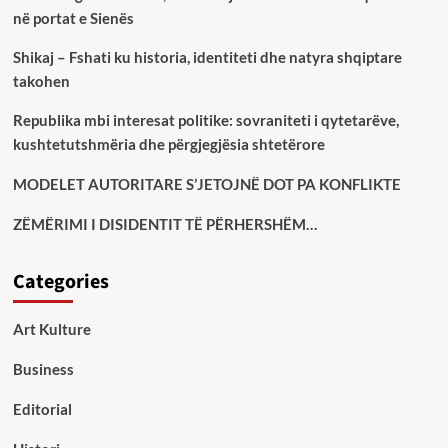
në portat e Sienës
Shikaj – Fshati ku historia, identiteti dhe natyra shqiptare
takohen
Republika mbi interesat politike: sovraniteti i qytetarëve,
kushtetutshmëria dhe përgjegjësia shtetërore
MODELET AUTORITARE S’JETOJNË DOT PA KONFLIKTE
ZËMËRIMI I DISIDENTIT TË PËRHERSHËM…
Categories
Art Kulture
Business
Editorial