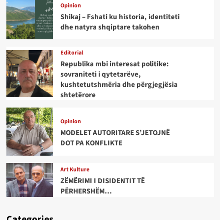
Opinion
Shikaj – Fshati ku historia, identiteti
dhe natyra shqiptare takohen
Editorial
Republika mbi interesat politike:
sovraniteti i qytetarëve,
kushtetutshmëria dhe përgjegjësia
shtetërore
Opinion
MODELET AUTORITARE S’JETOJNË
DOT PA KONFLIKTE
Art Kulture
ZËMËRIMI I DISIDENTIT TË
PËRHERSHËM…
Categories