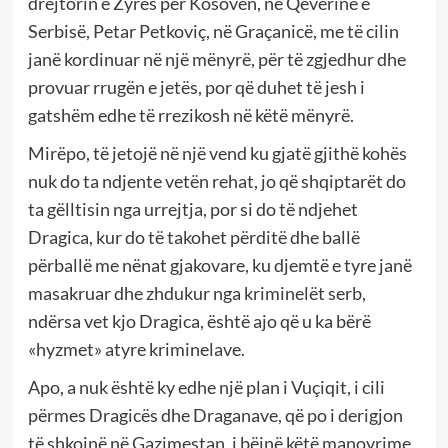
drejtorin e Zyrës për Kosovën, në Qeverinë e
Serbisë, Petar Petkoviç, në Graçanicë, me të cilin
janë kordinuar në një mënyrë, për të zgjedhur dhe
provuar rrugën e jetës, por që duhet të jesh i
gatshëm edhe të rrezikosh në këtë mënyrë.
Mirëpo, të jetojë në një vend ku gjatë gjithë kohës
nuk do ta ndjente vetën rehat, jo që shqiptarët do
ta gëlltisin nga urrejtja, por si do të ndjehet
Dragica, kur do të takohet përditë dhe ballë
përballë me nënat gjakovare, ku djemtë e tyre janë
masakruar dhe zhdukur nga kriminelët serb,
ndërsa vet kjo Dragica, është ajo që u ka bërë
«hyzmet» atyre kriminelave.
Apo, a nuk është ky edhe një plan i Vuçiqit, i cili
përmes Dragicës dhe Draganave, që po i derigjon
të shkojnë në Gazimestan, i bëjnë këtë manovrime