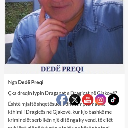
Nga
Dedë Preqi
Çka dreqin lypin Draganat e Dragicat në Gjakovë?
Është mjaftë shqetësuese dhe simptomatike
kthimi i Dragicës në Gjakovë, kur kjo bashkë me
kriminelët serb ikën një ditë nga ky vend, të cilët
nuk lënë gjë në fytyrën e tokës pa bërë dhe tani