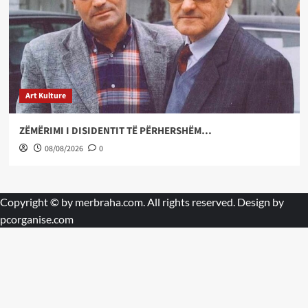
Art Kulture
ZËMËRIMI I DISIDENTIT TË PËRHERSHËM…
08/08/2026
0
Copyright © by
merbraha.com
. All rights reserved. Design by
pcorganise.com