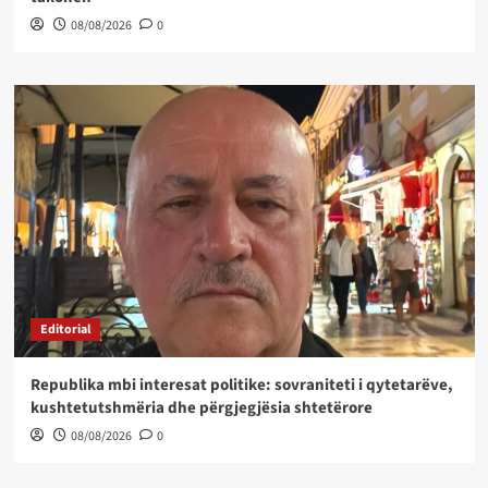
08/08/2026
0
Editorial
Republika mbi interesat politike: sovraniteti i qytetarëve,
kushtetutshmëria dhe përgjegjësia shtetërore
08/08/2026
0