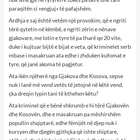
paraqitën si «engjuj» të pafajshëm.
Ardhja e saj është vetëm një provokim, që e ngriti
tërë qytetin në këmbë, e ngriti zërin e nënave
gjakovare, me lotin e tyre të pa tharë qe 20 vite,
duke i kujtuar bijtë e bijat e veta, që kriminelet serb
mbase i masakruan ata edhe i zhduken kufomat e
tyre, që janë akoma të pagjetur.
Ata ikën njëherë nga Gjakova dhe Kosova, sepse
nuk i lanë më vend vetës të jetojnë në këtë vend,
çka dreqin lypin tani të kthehen këtu?
Ata kriminel që e bënë shkrumb e hi tërë Gjakovën
dhe Kosovën, dhe e masakruan pa mëshirshëm
popullin shqiptarë, edhe fëmijët në djep nuk i
kursyen dhe djegën gjithçka që ishte shiptare,