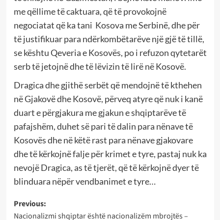
me qëllime të caktuara, që të provokojnë
negociatat që ka tani Kosova me Serbinë, dhe për
të justifikuar para ndërkombëtarëve një gjë të tillë,
se kështu Qeveria e Kosovës, po i refuzon qytetarët
serb të jetojnë dhe të lëvizin të lirë në Kosovë.
Dragica dhe gjithë serbët që mendojnë të kthehen
në Gjakovë dhe Kosovë, përveq atyre që nuk i kanë
duart e përgjakura me gjakun e shqiptarëve të
pafajshëm, duhet së pari të dalin para nënave të
Kosovës dhe në këtë rast para nënave gjakovare
dhe të kërkojnë falje për krimet e tyre, pastaj nuk ka
nevojë Dragica, as të tjerët, që të kërkojnë dyer të
blinduara nëpër vendbanimet e tyre…
Post
Previous:
Nacionalizmi shqiptar është nacionalizëm mbrojtës –