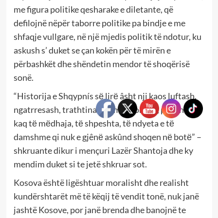
me figura politike qesharake e diletante, që
defilojnë nëpër taborre politike pa bindje e me
shfaqje vullgare, në një mjedis politik të ndotur, ku
askush s’ duket se çan kokën për të mirën e
përbashkët dhe shëndetin mendor të shoqërisë
sonë.
“Historija e Shqypnís sё lirё âsht nji kaos luftash,
ngatrresash, trathtinash, ambicjonesh, partinash
kaq tё mёdhaja, tё shpeshta, tё ndyeta e tё
damshme qi nuk e gjênё askûnd shoqen nё botё” –
shkruante dikur i mençuri Lazër Shantoja dhe ky
mendim duket si te jetë shkruar sot.
Kosova është ligështuar moralisht dhe realisht
kundërshtarët më të këqij të vendit tonë, nuk janë
jashtë Kosove, por janë brenda dhe banojnë te