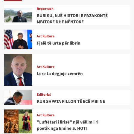
Reportazh
RUBIKU, NJË HISTORI E PAZAKONTË
MBITOKE DHE NËNTOKE
Art Kulture
Fjalë të urta për librin
Art Kulture
Lëre ta dëgjojë zemrën
Editorial
KUR SHPATA FILLON TË ECË MBI NE
Art Kulture
”Luftëtari i lirisë” një vëllim i ri
poetik nga Emine S. HOTI