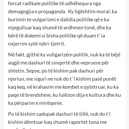
forcat radikale politike të udhëhequra nga
demagogjia e propaganda. Ky ligështim moral, ka
burimin te vulgarizmi e dalldia politike që e ka
mjegulluar kaq shumë të ardhmen tonë, dhe ka
bërë të dukemi si bisha politike që duam t’ ia
nxjerrim sytë njëri-tjetrit.
Në fakt, gjithë ky vullgarizëm politik, nuk ka të bëjë
asgjë me dashuri të sinqertë dhe vepruese për
shtetin. Sepse, po të kishim pak dashuri për
njeriun, me siguri ne nuk do t ‘i kishim pasë punët
kaq keq, në krahasim me kombet e qytetruar, ku ka
paqe të brendshme, ku lulëzon dija e kultura dhe ku
ka përparim e mirëqenie.
Po të kishim sadopak dashuri të tillë, nuk do t’i
kishim dëmtuar kaq shumë raportet tona me