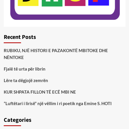
Recent Posts
RUBIKU, NJË HISTORI E PAZAKONTË MBITOKE DHE
NËNTOKE
Fjalë të urta për librin
Lëre ta dëgjojë zemrën
KUR SHPATA FILLON TË ECË MBI NE
”Luftëtari i lirisë” një vëllim i ri poetik nga Emine S. HOTI
Categories