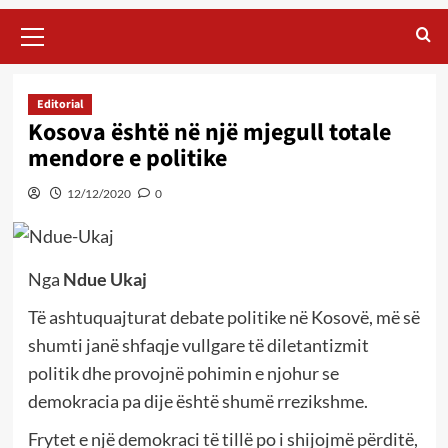
Primary
Menu
Editorial
Kosova është në një mjegull totale
mendore e politike
12/12/2020
0
Nga
Ndue Ukaj
Të ashtuquajturat debate politike në Kosovë, më së
shumti janë shfaqje vullgare të diletantizmit
politik dhe provojnë pohimin e njohur se
demokracia pa dije është shumë rrezikshme.
Frytet e një demokraci të tillë po i shijojmë përditë,