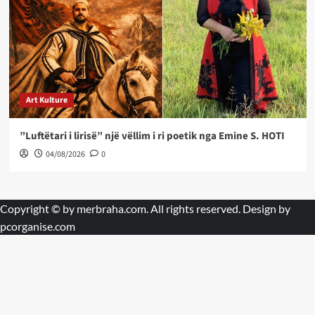
Art Kulture
”Luftëtari i lirisë” një vëllim i ri poetik nga Emine S. HOTI
04/08/2026
0
Copyright © by
merbraha.com
. All rights reserved. Design by
pcorganise.com