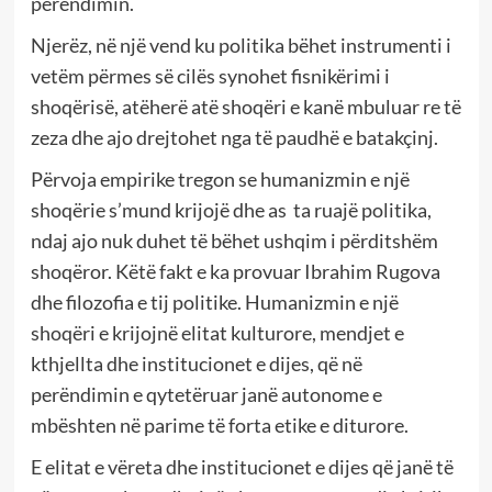
perëndimin.
Njerëz, në një vend ku politika bëhet instrumenti i
vetëm përmes së cilës synohet fisnikërimi i
shoqërisë, atëherë atë shoqëri e kanë mbuluar re të
zeza dhe ajo drejtohet nga të paudhë e batakçinj.
Përvoja empirike tregon se humanizmin e një
shoqërie s’mund krijojë dhe as ta ruajë politika,
ndaj ajo nuk duhet të bëhet ushqim i përditshëm
shoqëror. Këtë fakt e ka provuar Ibrahim Rugova
dhe filozofia e tij politike. Humanizmin e një
shoqëri e krijojnë elitat kulturore, mendjet e
kthjellta dhe institucionet e dijes, që në
perëndimin e qytetëruar janë autonome e
mbështen në parime të forta etike e diturore.
E elitat e vëreta dhe institucionet e dijes që janë të