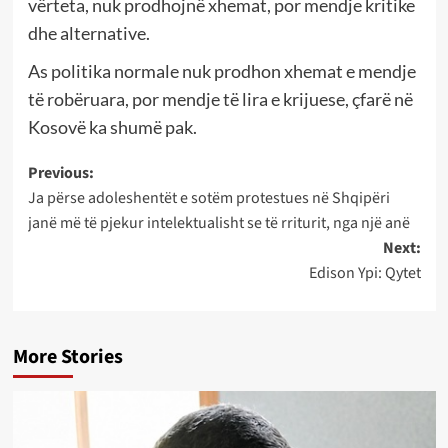
vërteta, nuk prodhojnë xhemat, por mendje kritike
dhe alternative.
As politika normale nuk prodhon xhemat e mendje
të robëruara, por mendje të lira e krijuese, çfarë në
Kosovë ka shumë pak.
Post
Previous:
Ja përse adoleshentët e sotëm protestues në Shqipëri
navigation
janë më të pjekur intelektualisht se të rriturit, nga një anë
Next:
Edison Ypi: Qytet
More Stories