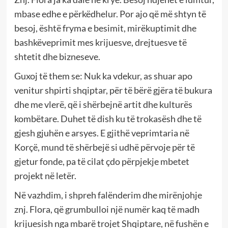
mbase edhe e përkëdhelur. Por ajo që më shtyn të
besoj, është fryma e besimit, mirëkuptimit dhe
bashkëveprimit mes krijuesve, drejtuesve të
shtetit dhe bizneseve.
Guxoj të them se: Nuk ka vdekur, as shuar apo
venitur shpirti shqiptar, për të bërë gjëra të bukura
dhe me vlerë, që i shërbejnë artit dhe kulturës
kombëtare. Duhet të dish ku të trokasësh dhe të
gjesh gjuhën e arsyes. E gjithë veprimtaria në
Korçë, mund të shërbejë si udhë përvoje për të
gjetur fonde, pa të cilat çdo përpjekje mbetet
projekt në letër.
Në vazhdim, i shpreh falënderim dhe mirënjohje
znj. Flora, që grumbulloi një numër kaq të madh
krijuesish nga mbarë trojet Shqiptare, në fushën e