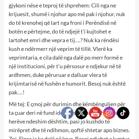
gjykoni nëse e teproj të shprehem: Cili nga ne
krijuesit, shumë i njohur apo më pak i njohur, nuk
do të krenohej që lart nga froni i Perëndisë në
botën e përtejme, do të ndjejë t’i kujtohet e
lartohet emri dhe vepra e tij….? Nuk ka rëndësi
kush e ndërmerr një veprim të tillë. Vlerë ka
veprimtaria, e cila dalë nga dalë po merr formë e
një institucioni, për t’u përsosur e ndjekur në të
ardhmen, duke përuruar e dalluar vlera të
krijimtarisë në fushën e humorit. Besoj nuk është
pak….!
Më tej: E çmoj për durimin dhe këmbënguljen për
ta çuar deri në fund idenë e saj, kur në shumicën e
herëve ndeshim dështim, pasi jo kushdo të
mirëpret dhe të ndihmon, qoftë shtetar apo biznes.
Znj. Flora ja ka dalë në krye. Besoj ndjehet e lumtur,