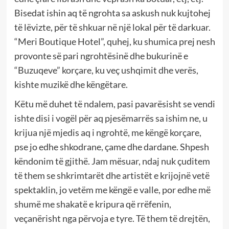
Bisedat ishin aq të ngrohta sa askush nuk kujtohej
të lëvizte, për të shkuar në një lokal për të darkuar.
“Meri Boutique Hotel”, quhej, ku shumica prej nesh
provonte së pari ngrohtësinë dhe bukurinë e
“Buzuqeve” korçare, ku veç ushqimit dhe verës,
kishte muzikë dhe këngëtare.
Këtu më duhet të ndalem, pasi pavarësisht se vendi
ishte disi i vogël për aq pjesëmarrës sa ishim ne, u
krijua një mjedis aq i ngrohtë, me këngë korçare,
pse jo edhe shkodrane, çame dhe dardane. Shpesh
këndonim të gjithë. Jam mësuar, ndaj nuk çuditem
të them se shkrimtarët dhe artistët e krijojnë vetë
spektaklin, jo vetëm me këngë e valle, por edhe më
shumë me shakatë e kripura që rrëfenin,
veçanërisht nga përvoja e tyre. Të them të drejtën,