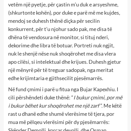
vetëm një pyetje, për çastin m’u duk e arsyeshme,
(shkurtonte kohën), por duke e parë më me kujdes,
mendoj se duhesh thënë diçka për secilin
konkurrent, për t’u njohur sado pak, me disa të
dhëna të vendosura në monitor, si tituj nderi,
dekorime dhe libra të botuar. Portreti nuk ngjit,
nuk le shenjë nëse nuk shoqërohet me disa vlera
apo cilësi, si intelektual dhe krijues. Duhesh gjetur
një mënyrë për të treguar sadopak, nga meritat
edhe krijimtaria e gjithsecilit pjesëmarrës.
Në fund çmimi i parë u fitua nga Bujar Kapexhiu. I
cili përshëndeti duke thënë: “
I bukur çmimi, por më
i bukur bëhet kur shoqërohet me një zarf”
. Me këtë
rast u dhanë edhe shumë vlerësime të tjera, por
mua më pëlqeu vlerësimi për dy pjesëmarrës:
Skënder Demolli, korçar devolli, dhe Osman