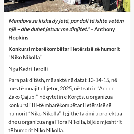
Mendova se kisha dy jetë, por doli të ishte vetëm
një – dhe duhet jetuar me dinjitet.”
– Anthony
Hopkins
Konkursi mbarëkombëtar i letërsisë së humorit
“Niko Nikolla”
Nga
Kadri Tarelli
Para pak ditësh, më saktë në datat 13-14-15, në
mes të muajit dhjetor, 2025, në teatrin “Andon
Zako Çajupi”, në qytetin e Korçës, u organizua
konkursi i III-të mbarëkombëtar i letërsisë së
humorit “Niko Nikolla”. I gjithë takimi u projektua
dhe u organizua nga Flora Nikolla, bijë e mjeshtrit
të humorit Niko Nikolla.