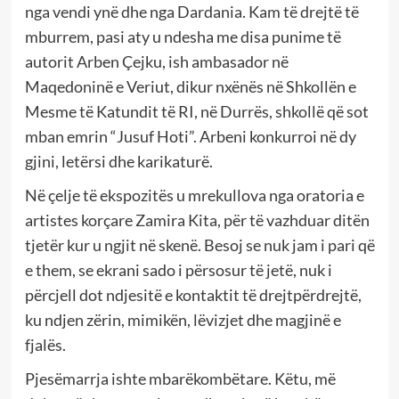
nga vendi ynë dhe nga Dardania. Kam të drejtë të
mburrem, pasi aty u ndesha me disa punime të
autorit Arben Çejku, ish ambasador në
Maqedoninë e Veriut, dikur nxënës në Shkollën e
Mesme të Katundit të RI, në Durrës, shkollë që sot
mban emrin “Jusuf Hoti”. Arbeni konkurroi në dy
gjini, letërsi dhe karikaturë.
Në çelje të ekspozitës u mrekullova nga oratoria e
artistes korçare Zamira Kita, për të vazhduar ditën
tjetër kur u ngjit në skenë. Besoj se nuk jam i pari që
e them, se ekrani sado i përsosur të jetë, nuk i
përcjell dot ndjesitë e kontaktit të drejtpërdrejtë,
ku ndjen zërin, mimikën, lëvizjet dhe magjinë e
fjalës.
Pjesëmarrja ishte mbarëkombëtare. Këtu, më