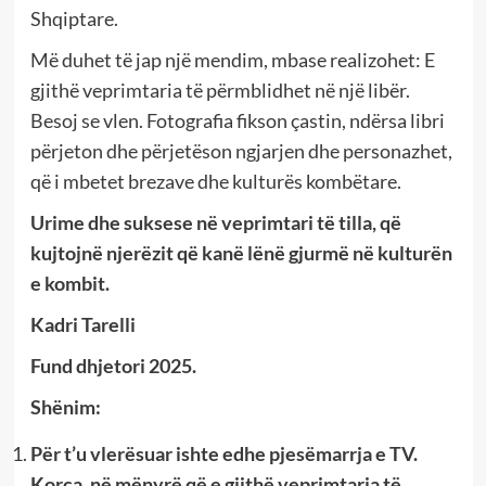
Shqiptare.
Më duhet të jap një mendim, mbase realizohet: E
gjithë veprimtaria të përmblidhet në një libër.
Besoj se vlen. Fotografia fikson çastin, ndërsa libri
përjeton dhe përjetëson ngjarjen dhe personazhet,
që i mbetet brezave dhe kulturës kombëtare.
Urime dhe suksese në veprimtari të tilla, që
kujtojnë njerëzit që kanë lënë gjurmë në kulturën
e kombit.
Kadri Tarelli
Fund dhjetori 2025.
Shënim:
Për t’u vlerësuar ishte edhe pjesëmarrja e TV.
Korça, në mënyrë që e gjithë veprimtaria të