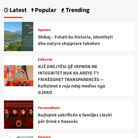
Latest
Popular
Trending
Opinion
Shikaj – Fshati ku historia, identiteti
dhe natyra shqiptare takohen
Editorial
NJË DREJTËSI QË VEPRON ME
INTEGRITET NUK KA ARSYE T’I
FRIKËSOHET TRANSPARENCËS —
Kufizimet e reja ndaj medias nga
GJKKO
Personalitete
Kujtojmë sakrificën e familjes Lleshi
për lirinë e Kosovës
Opinion