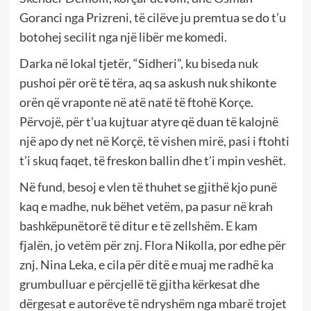
Goranci nga Prizreni, të cilëve ju premtua se do t’u
botohej secilit nga një libër me komedi.
Darka në lokal tjetër, “Sidheri”, ku biseda nuk
pushoi për orë të tëra, aq sa askush nuk shikonte
orën që vraponte në atë natë të ftohë Korçe.
Përvojë, për t’ua kujtuar atyre që duan të kalojnë
një apo dy net në Korçë, të vishen mirë, pasi i ftohti
t’i skuq faqet, të freskon ballin dhe t’i mpin veshët.
Në fund, besoj e vlen të thuhet se gjithë kjo punë
kaq e madhe, nuk bëhet vetëm, pa pasur në krah
bashkëpunëtorë të ditur e të zellshëm. E kam
fjalën, jo vetëm për znj. Flora Nikolla, por edhe për
znj. Nina Leka, e cila për ditë e muaj me radhë ka
grumbulluar e përcjellë të gjitha kërkesat dhe
dërgesat e autorëve të ndryshëm nga mbarë trojet