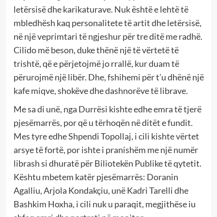
letërsisë dhe karikaturave. Nuk është e lehtë të
mbledhësh kaq personalitete të artit dhe letërsisë,
në një veprimtari të ngjeshur për tre ditë me radhë.
Cilido më beson, duke thënë një të vërtetë të
trishtë, që e përjetojmë jo rrallë, kur duam të
përurojmë një libër. Dhe, fshihemi për t’u dhënë një
kafe miqve, shokëve dhe dashnorëve të librave.
Me sa di unë, nga Durrësi kishte edhe emra të tjerë
pjesëmarrës, por që u tërhoqën në ditët e fundit.
Mes tyre edhe Shpendi Topollaj, i cili kishte vërtet
arsye të fortë, por ishte i pranishëm me një numër
librash si dhuratë për Biliotekën Publike të qytetit.
Kështu mbetem katër pjesëmarrës: Doranin
Agalliu, Arjola Kondakçiu, unë Kadri Tarelli dhe
Bashkim Hoxha, i cili nuk u paraqit, megjithëse iu