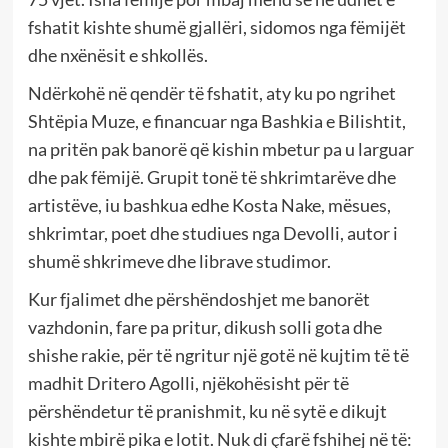
fshatit kishte shumë gjallëri, sidomos nga fëmijët
dhe nxënësit e shkollës.
Ndërkohë në qendër të fshatit, aty ku po ngrihet
Shtëpia Muze, e financuar nga Bashkia e Bilishtit,
na pritën pak banorë që kishin mbetur pa u larguar
dhe pak fëmijë. Grupit tonë të shkrimtarëve dhe
artistëve, iu bashkua edhe Kosta Nake, mësues,
shkrimtar, poet dhe studiues nga Devolli, autor i
shumë shkrimeve dhe librave studimor.
Kur fjalimet dhe përshëndoshjet me banorët
vazhdonin, fare pa pritur, dikush solli gota dhe
shishe rakie, për të ngritur një gotë në kujtim të të
madhit Dritero Agolli, njëkohësisht për të
përshëndetur të pranishmit, ku në sytë e dikujt
kishte mbirë pika e lotit. Nuk di çfarë fshihej në të: