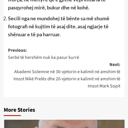
pasqyrohej mirë, bukur dhe në kohë.
Secili nga ne mundohej të bënte sa më shumë
fotografi në kujtim të asaj dite, asaj ngjarje të
shënuar e të pa harruar.
Post
Previous:
Serbë të hershëm nuk ka pasur kurrë
navigation
Next:
Akademi Solemne në 30-vjetorin e kalimit në amshim të
Imzot Nikë Prelës dhe 20-vjetorin e kalimit në amshim të
Imzot Mark Sopit
More Stories