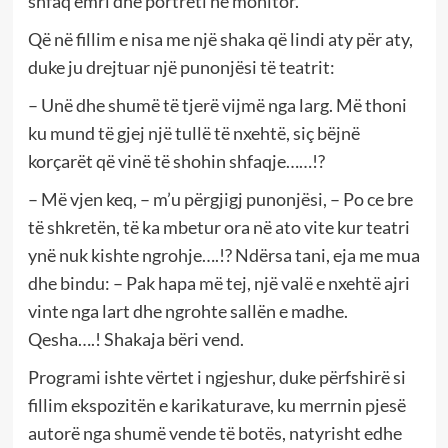
shfaq emri dhe portreti në monitor.
Që në fillim e nisa me një shaka që lindi aty për aty,
duke ju drejtuar një punonjësi të teatrit:
– Unë dhe shumë të tjerë vijmë nga larg. Më thoni
ku mund të gjej një tullë të nxehtë, siç bëjnë
korçarët që vinë të shohin shfaqje……!?
– Më vjen keq, – m’u përgjigj punonjësi, – Po ce bre
të shkretën, të ka mbetur ora në ato vite kur teatri
ynë nuk kishte ngrohje….!? Ndërsa tani, eja me mua
dhe bindu: – Pak hapa më tej, një valë e nxehtë ajri
vinte nga lart dhe ngrohte sallën e madhe.
Qesha….! Shakaja bëri vend.
Programi ishte vërtet i ngjeshur, duke përfshirë si
fillim ekspozitën e karikaturave, ku merrnin pjesë
autorë nga shumë vende të botës, natyrisht edhe