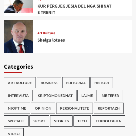
KUR PËRGJEGJËSIA DEL NGA SHINAT
E TRENIT
Art Kulture
Shelgu lotues
Categories
ART KULTURE
BUSINESS
EDITORIAL
HISTORI
INTERVISTA
KRIPTOMONEDHAT
LAJME
ME TEPER
NJOFTIME
OPINION
PERSONALITETE
REPORTAZH
SPECIALE
SPORT
STORIES
TECH
TEKNOLOGJIA
VIDEO