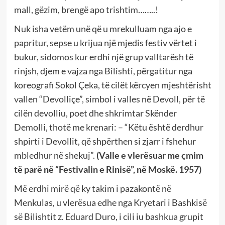
mall, gëzim, brengë apo trishtim……..!
Nuk isha vetëm unë që u mrekulluam nga ajo e
papritur, sepse u krijua një mjedis festiv vërtet i
bukur, sidomos kur erdhi një grup valltarësh të
rinjsh, djem e vajza nga Bilishti, përgatitur nga
koreografi Sokol Çeka, të cilët kërcyen mjeshtërisht
vallen “Devolliçe”, simbol i valles në Devoll, për të
cilën devolliu, poet dhe shkrimtar Skënder
Demolli, thotë me krenari: – “Këtu është derdhur
shpirti i Devollit, që shpërthen si zjarr i fshehur
mbledhur në shekuj”.
(Valle e vlerësuar me çmim
të parë në “Festivalin e Rinisë”, në Moskë. 1957)
Më erdhi mirë që ky takim i pazakontë në
Menkulas, u vlerësua edhe nga Kryetari i Bashkisë
së Bilishtit z. Eduard Duro, i cili iu bashkua grupit