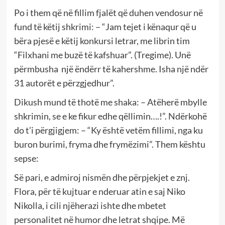
Po i them që në fillim fjalët që duhen vendosur në
fund të këtij shkrimi: – “Jam tejet i kënaqur që u
bëra pjesë e këtij konkursi letrar, me librin tim
“Filxhani me buzë të kafshuar”. (Tregime). Unë
përmbusha një ëndërr të kahershme. Isha një ndër
31 autorët e përzgjedhur”.
Dikush mund të thotë me shaka: – Atëherë mbylle
shkrimin, se e ke fikur edhe qëllimin….!”. Ndërkohë
do t’i përgjigjem: – “Ky është vetëm fillimi, nga ku
buron burimi, fryma dhe frymëzimi”. Them kështu
sepse:
Së pari, e admiroj nismën dhe përpjekjet e znj.
Flora, për të kujtuar e nderuar atin e saj Niko
Nikolla, i cili njëherazi ishte dhe mbetet
personalitet në humor dhe letrat shqipe. Më