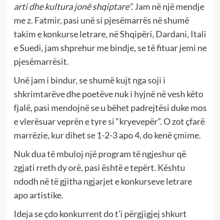
arti dhe kultura jonë shqiptare”.
Jam në një mendje
me z. Fatmir, pasi unë si pjesëmarrës në shumë
takim e konkurse letrare, në Shqipëri, Dardani, Itali
e Suedi, jam shprehur me bindje, se të fituar jemi ne
pjesëmarrësit.
Unë jam i bindur, se shumë kujt nga soji i
shkrimtarëve dhe poetëve nuk i hyjnë në vesh këto
fjalë, pasi mendojnë se u bëhet padrejtësi duke mos
e vlerësuar veprën e tyre si “kryevepër”. O zot çfarë
marrëzie, kur dihet se 1-2-3 apo 4, do kenë çmime.
Nuk dua të mbuloj një program të ngjeshur që
zgjati rreth dy orë, pasi është e tepërt. Kështu
ndodh në të gjitha ngjarjet e konkurseve letrare
apo artistike.
Ideja se çdo konkurrent do t’i përgjigjej shkurt