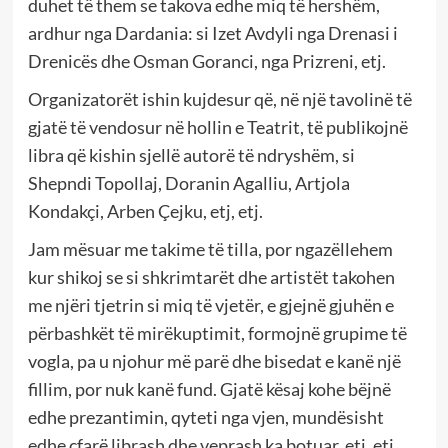
duhet të them se takova edhe miq të hershëm,
ardhur nga Dardania: si Izet Avdyli nga Drenasi i
Drenicës dhe Osman Goranci, nga Prizreni, etj.
Organizatorët ishin kujdesur që, në një tavolinë të
gjatë të vendosur në hollin e Teatrit, të publikojnë
libra që kishin sjellë autorë të ndryshëm, si
Shepndi Topollaj, Doranin Agalliu, Artjola
Kondakçi, Arben Çejku, etj, etj.
Jam mësuar me takime të tilla, por ngazëllehem
kur shikoj se si shkrimtarët dhe artistët takohen
me njëri tjetrin si miq të vjetër, e gjejnë gjuhën e
përbashkët të mirëkuptimit, formojnë grupime të
vogla, pa u njohur më parë dhe bisedat e kanë një
fillim, por nuk kanë fund. Gjatë kësaj kohe bëjnë
edhe prezantimin, qyteti nga vjen, mundësisht
edhe çfarë librash dhe veprash ka botuar, etj, etj.