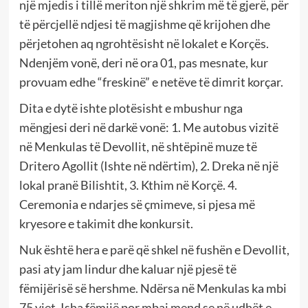
një mjedis i tillë meriton një shkrim më të gjerë, për
të përcjellë ndjesi të magjishme që krijohen dhe
përjetohen aq ngrohtësisht në lokalet e Korçës.
Ndenjëm vonë, deri në ora 01, pas mesnate, kur
provuam edhe “freskinë” e netëve të dimrit korçar.
Dita e dytë ishte plotësisht e mbushur nga
mëngjesi deri në darkë vonë: 1. Me autobus vizitë
në Menkulas të Devollit, në shtëpinë muze të
Dritero Agollit (Ishte në ndërtim), 2. Dreka në një
lokal pranë Bilishtit, 3. Kthim në Korçë. 4.
Ceremonia e ndarjes së çmimeve, si pjesa më
kryesore e takimit dhe konkursit.
Nuk është hera e parë që shkel në fushën e Devollit,
pasi aty jam lindur dhe kaluar një pjesë të
fëmijërisë së hershme. Ndërsa në Menkulas ka mbi
75 vjet. Isha fëmijë por mbaj mend se në udhët e