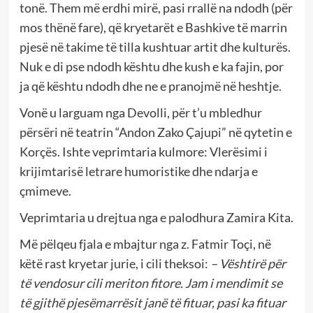
tonë. Them më erdhi mirë, pasi rrallë na ndodh (për
mos thënë fare), që kryetarët e Bashkive të marrin
pjesë në takime të tilla kushtuar artit dhe kulturës.
Nuk e di pse ndodh kështu dhe kush e ka fajin, por
ja që kështu ndodh dhe ne e pranojmë në heshtje.
Vonë u larguam nga Devolli, për t’u mbledhur
përsëri në teatrin “Andon Zako Çajupi” në qytetin e
Korçës. Ishte veprimtaria kulmore: Vlerësimi i
krijimtarisë letrare humoristike dhe ndarja e
çmimeve.
Veprimtaria u drejtua nga e palodhura Zamira Kita.
Më pëlqeu fjala e mbajtur nga z. Fatmir Toçi, në
këtë rast kryetar jurie, i cili theksoi:
– Vështirë për
të vendosur cili meriton fitore. Jam i mendimit se
të gjithë pjesëmarrësit janë të fituar, pasi ka fituar