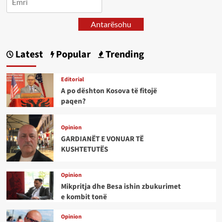
Antarësohu
Latest
Popular
Trending
Editorial
A po dështon Kosova të fitojë
paqen?
Opinion
GARDIANËT E VONUAR TË
KUSHTETUTËS
Opinion
Mikpritja dhe Besa ishin zbukurimet
e kombit tonë
Opinion