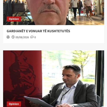
Opinion
GARDIANËT E VONUAR TË KUSHTETUTËS
09/08/2026
0
Opinion