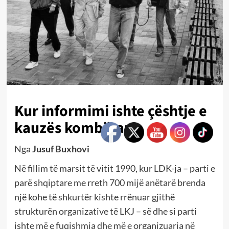
Kur informimi ishte çështje e
kauzës kombëtare
Nga
Jusuf Buxhovi
Në fillim të marsit të vitit 1990, kur LDK-ja – parti e
parë shqiptare me rreth 700 mijë anëtarë brenda
një kohe të shkurtër kishte rrënuar gjithë
strukturën organizative të LKJ – së dhe si parti
ishte më e fuqishmja dhe më e organizuarja në