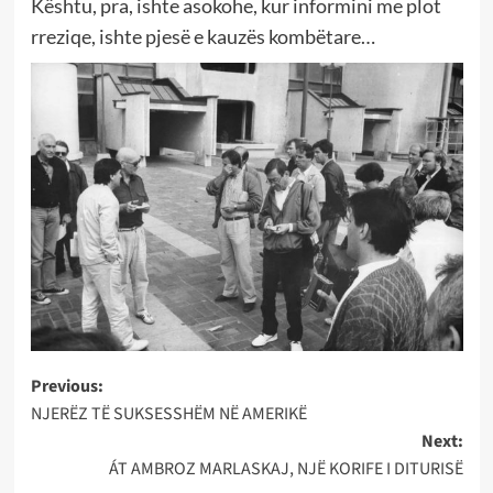
Kështu, pra, ishte asokohe, kur informini me plot
rreziqe, ishte pjesë e kauzës kombëtare…
Post
Previous:
NJERËZ TË SUKSESSHËM NË AMERIKË
navigation
Next:
ÁT AMBROZ MARLASKAJ, NJË KORIFE I DITURISË