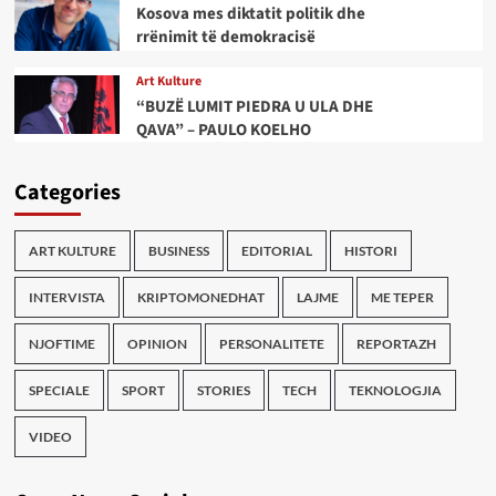
Kosova mes diktatit politik dhe
rrënimit të demokracisë
Art Kulture
“BUZË LUMIT PIEDRA U ULA DHE
QAVA” – PAULO KOELHO
Categories
ART KULTURE
BUSINESS
EDITORIAL
HISTORI
INTERVISTA
KRIPTOMONEDHAT
LAJME
ME TEPER
NJOFTIME
OPINION
PERSONALITETE
REPORTAZH
SPECIALE
SPORT
STORIES
TECH
TEKNOLOGJIA
VIDEO