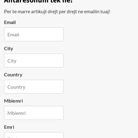
Antarësohuni tek ne!
Per te marre artikujt drejt per drejt ne emailin tuaj!
Email
City
Country
Mbiemri
Emri