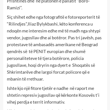
Prishtinës dhe në platonën e pallatit “Boro-
Ramizi”.
Siç shihet edhe nga fotografitë e fotoreporterit të
“Rilindjes”,Iliaz Bylykbashi, këto konferenca u
ndoqën me interesim edhe më të madh nga shtypi
vendor, jugosllav dhe ai botëror. Pas tri javësh, pas
protestave të ambasadës amerikane në Beograd
qendrës së të PENIT europian dhe shumë
personaliteteve të tjera botërore, policia
jugosllave, hoqi dryrin nga dyert e Shoqatës së
Shkrimtarëve dhe largoi forcat policore që e
mbanin të rrethuar.
Ishte kjo një fitore tjetër e nadhe në raport me
shtetin represiv jugosllav që kërkonte Kosovës t’i
vihej perdja e territ informativ.