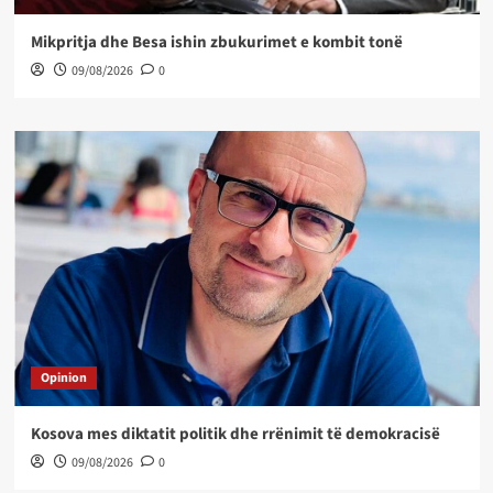
Mikpritja dhe Besa ishin zbukurimet e kombit tonë
09/08/2026
0
Opinion
Kosova mes diktatit politik dhe rrënimit të demokracisë
09/08/2026
0