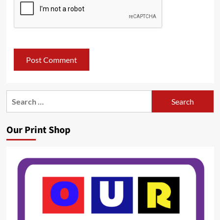
Search
for:
Our Print Shop