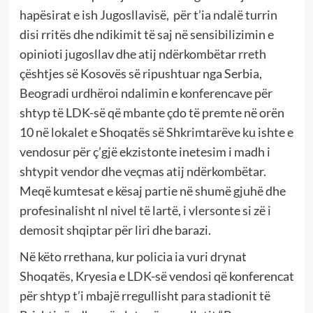
hapësirat e ish Jugosllavisë, për t’ia ndalë turrin
disi rritës dhe ndikimit të saj në sensibilizimin e
opinioti jugosllav dhe atij ndërkombëtar rreth
çështjes së Kosovës së ripushtuar nga Serbia,
Beogradi urdhëroi ndalimin e konferencave për
shtyp të LDK-së që mbante çdo të premte në orën
10 në lokalet e Shoqatës së Shkrimtarëve ku ishte e
vendosur për ç’gjë ekzistonte inetesim i madh i
shtypit vendor dhe veçmas atij ndërkombëtar.
Meqë kumtesat e kësaj partie në shumë gjuhë dhe
profesinalisht nl nivel të lartë, i vlersonte si zë i
demosit shqiptar për liri dhe barazi.
Në këto rrethana, kur policia ia vuri drynat
Shoqatës, Kryesia e LDK-së vendosi që konferencat
për shtyp t’i mbajë rregullisht para stadionit të