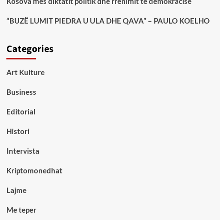
Kosova mes diktatit politik dhe rrënimit të demokracisë
“BUZË LUMIT PIEDRA U ULA DHE QAVA” – PAULO KOELHO
Categories
Art Kulture
Business
Editorial
Histori
Intervista
Kriptomonedhat
Lajme
Me teper