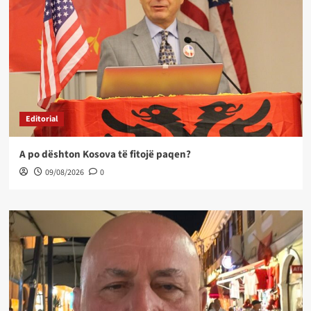
Editorial
A po dështon Kosova të fitojë paqen?
09/08/2026
0