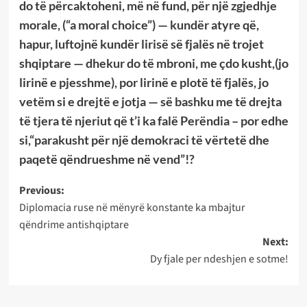
do të përcaktoheni, më në fund, për një zgjedhje
morale, (“a moral choice”) — kundër atyre që,
hapur, luftojnë kundër lirisë së fjalës në trojet
shqiptare — dhekur do të mbroni, me çdo kusht,(jo
lirinë e pjesshme), por lirinë e plotë të fjalës, jo
vetëm si e drejtë e jotja — së bashku me të drejta
të tjera të njeriut që t’i ka falë Perëndia – por edhe
si,“parakusht për një demokraci të vërtetë dhe
paqetë qëndrueshme në vend”!?
Post
Previous:
Diplomacia ruse në mënyrë konstante ka mbajtur
navigation
qëndrime antishqiptare
Next:
Dy fjale per ndeshjen e sotme!