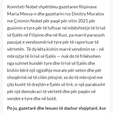
Komiteti Nobel shpërbleu gazetaren filipinase
Maria Messa-n dhe gazetarin rus Dmitry Muratov
me Çmimin Nobel për paqë për vitin 2021 për
guximin e tyre për të luftuar në mbështetje të lirisë
së fjalës në Filipine dhe në Rusi, pa marrë parasysh
pasojat e vendosmërisë tyre për të raportuar të
vërtetën. Të dy këta kishin marrë vendimin se – në
mbrojtje të lirisë së fjalës — nuk do të frikësohen
nga sulmet kundër tyre dhe lirisë së fjalës dhe
kishin bërë një zgjedhje morale për veten dhe për
shoqërinë në të cilën jetojnë, se do të mbrojnë me
çdo kusht të drejtën e fjalës së lirë, si një parakusht
për një demokraci të vërtetë dhe për paqën në
vendet e tyre dhe në botë.
Po ju, gazetarë dhe lexues të dashur shqiptarë, kur