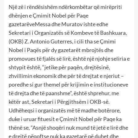
Një zë i rëndësishëm ndërkombëtar që mirëpriti
dhënjen e Çmimit Nobel për Paqe
gazetarëveMessa dhe Muratov ishte edhe
Sekretari i Organizatës së Kombeve të Bashkuara,
(OKB) Z. Antonio Guterres, i cili tha se Çmimi
Nobel i Paqës për dy gazetarët mbrojtës dhe
promovues të fjalës së lirë, është një njohje seliria e
shtypit është, “jetike për paqën, drejtësinë,
zhvillimin ekonomik dhe për të drejtat e njeriut –
poredhe si gur themel për krijimin e institucioneve
të drejta dhe të paanshme”, është shprehur, me
këtër ast, Sekretari i Përgjithsëm i OKB-së.
Udhëheqsi i organizatës më të madhe botërore,
duke i uruar fituesit e Çmimit Nobel për Paqe ka
thënë se, “Asnjë shoqëri nuk mund të jetë e lirë dhe
e drejtë nëqoftse nuk ka gazetarë që duhet dhe