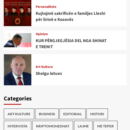
Personalitete
Kujtojmë sakrificën e familjes Lleshi
për lirinë e Kosovës
Opinion
KUR PËRGJEGJËSIA DEL NGA SHINAT
E TRENIT
Art Kulture
Shelgu lotues
Categories
ART KULTURE
BUSINESS
EDITORIAL
HISTORI
INTERVISTA
KRIPTOMONEDHAT
LAJME
ME TEPER