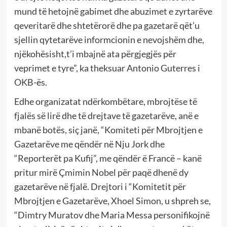
mund të hetojnë gabimet dhe abuzimet e zyrtarëve
qeveritarë dhe shtetërorë dhe pa gazetarë qët’u
sjellin qytetarëve informcionin e nevojshëm dhe,
njëkohësisht,t’i mbajnë ata përgjegjës për
veprimet e tyre”, ka theksuar Antonio Guterres i
OKB-ës.
Edhe organizatat ndërkombëtare, mbrojtëse të
fjalës së lirë dhe të drejtave të gazetarëve, anë e
mbanë botës, siç janë, “Komiteti për Mbrojtjen e
Gazetarëve me qëndër në Nju Jork dhe
“Reporterët pa Kufij”, me qëndër ë Francë – kanë
pritur mirë Çmimin Nobel për paqë dhenë dy
gazetarëve në fjalë. Drejtori i “Komitetit për
Mbrojtjen e Gazetarëve, Xhoel Simon, u shpreh se,
“Dimtry Muratov dhe Maria Messa personifikojnë