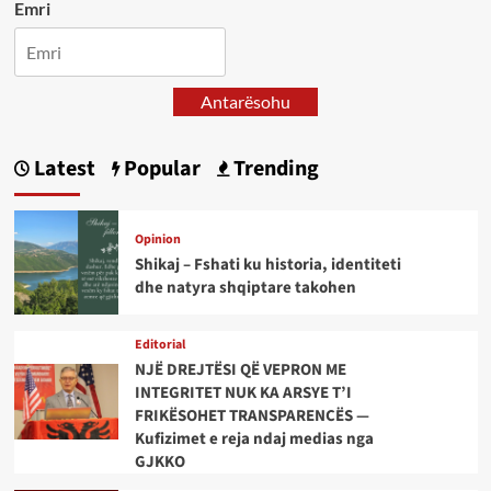
Emri
Antarësohu
Latest
Popular
Trending
Opinion
Shikaj – Fshati ku historia, identiteti
dhe natyra shqiptare takohen
Editorial
NJË DREJTËSI QË VEPRON ME
INTEGRITET NUK KA ARSYE T’I
FRIKËSOHET TRANSPARENCËS —
Kufizimet e reja ndaj medias nga
GJKKO