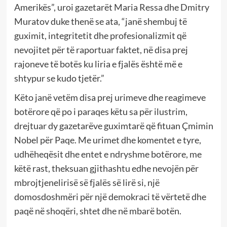
Amerikës”, uroi gazetarët Maria Ressa dhe Dmitry
Muratov duke thenë se ata, “janë shembuj të
guximit, integritetit dhe profesionalizmit që
nevojitet për të raportuar faktet, në disa prej
rajoneve të botës ku liria e fjalës është më e
shtypur se kudo tjetër.”
Këto janë vetëm disa prej urimeve dhe reagimeve
botërore që po i paraqes këtu sa për ilustrim,
drejtuar dy gazetarëve guximtarë që fituan Çmimin
Nobel për Paqe. Me urimet dhe komentet e tyre,
udhëheqësit dhe entet e ndryshme botërore, me
këtë rast, theksuan gjithashtu edhe nevojën për
mbrojtjenelirisë së fjalës së lirë si, një
domosdoshmëri për një demokraci të vërtetë dhe
paqë në shoqëri, shtet dhe në mbarë botën.