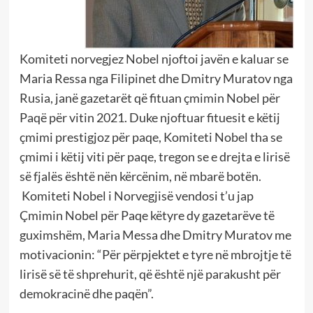
Komiteti norvegjez Nobel njoftoi javën e kaluar se
Maria Ressa nga Filipinet dhe Dmitry Muratov nga
Rusia, janë gazetarët që fituan çmimin Nobel për
Paqë për vitin 2021. Duke njoftuar fituesit e këtij
çmimi prestigjoz për paqe, Komiteti Nobel tha se
çmimi i këtij viti për paqe, tregon se e drejta e lirisë
së fjalës është nën kërcënim, në mbarë botën.
Komiteti Nobel i Norvegjisë vendosi t’u jap
Çmimin Nobel për Paqe këtyre dy gazetarëve të
guximshëm, Maria Messa dhe Dmitry Muratov me
motivacionin: “Për përpjektet e tyre në mbrojtje të
lirisë së të shprehurit, që është një parakusht për
demokracinë dhe paqën”.