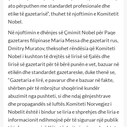
ato përputhen me standardet profesionale dhe
etike të gazetarisë”, thuhet të njoftimin e Komitetit
Nobel.
Në njoftimin e dhënjes së Çmimit Nobel për Paqe
gazetares filipinase Maria Messa dhe gazetarit rus,
Dmitry Muratov, theksohet rëndësia që Komiteti
Nobel i kushton të drejtës së lirisë së fjalës dhe
lirisë së gazetarit për të bërë punën e vet, bazuar në
etikën dhe standardet gazetareske, duke thenë se,
“Gazetaria e lirë, e pavarur dhe e bazuar në fakte,
shërben për të mbrojtur shoqërinë kundër
abuzimit nga pushteti, si dhe ndaj gënjeshtrave
dhe propagandës së luftës.Komiteti Norvegjez i
Nobelit është i bindur se liria e shprehjes dhe liria e
informacionit ndihmojnë për të siguruar një publik