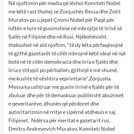
Në njoftimin për media që lëshoi Komiteti Nobel
me këtë rast thuhej se Zonjushës Ressa dhe Zotit
Muratov po u jepet Çmimi Nobel për Paqë për
luftën e tyre të guximshme në mbrojtje të lirisë së
fjalës në Filipine dhe në Rusi. Njëkohësisht,
theksohet në atë njoftim, “të dy këta përfaqësojnë
të gjithë gazetarët të cilët mbrojnë këtë ideal në një
botë në të cilën demokracia dhe liria e fjalës dhe
liria e shtypit po përballen, gjithnjë e më shumë,
me kushte të vështira veprimtarie”.Zonjusha
Messa ka ushtruar me guxim lirinë e fjalës për të
zbuluar dhe për të demaskuar publikisht abuzimet
e qeveritarëve, dhunën që përdoret dhe
autoritarizmin në rritje e sipërnë atdheun e saj,
Filipinet. Ndërsa për meritat e gazetarit rus,
Dmitry Andreyevich Muratov, Komiteti Nobel