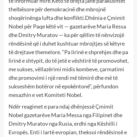
të informuar mirë.Këto të drejta janë parakushtet
thelbësore për demokracinë dhe mbrojnë
shoqërinënga lufta dhe konflikti.Dhënia e Çmimit
Nobel për Paqe këtë vit — gazetarëve Maria Ressa
dhe Dmitry Muratov — ka për qëllim të nënvizojë
rëndësinë që i duhet kushtuar mbrojtjes së këtyre
të drejtave themelore. “Pa lirinë e shprehjes dhe pa
lirinë e shtypit, do të jetë e vështirë të promovohet,
me sukses, vëllazërimi midis kombeve, çarmatimi
dhe promovimi i një rendi më tëmirë dhe më të
sukseshëm botëror në epokëntonë”, përfundon
mesazhin e vet Komiteti Nobel.
Ndër reagimet e para ndaj dhënjessë Çmimit
Nobel gazetarëve Maria Messa nga Filipinet dhe
Dmitry Muratov nga Rusia, erdhi nga Këshilli i
Evropës. Enti i lartë evropian, theksoi rëndësinsë e