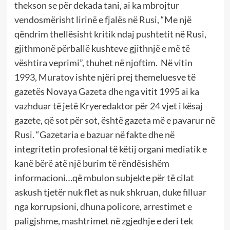
thekson se për dekada tani, ai ka mbrojtur
vendosmërisht lirinë e fjalës në Rusi, “Me një
qëndrim thellësisht kritik ndaj pushtetit në Rusi,
gjithmonë përballë kushteve gjithnjë e më të
vështira veprimi”, thuhet në njoftim. Në vitin
1993, Muratov ishte njëri prej themeluesve të
gazetës Novaya Gazeta dhe nga vitit 1995 ai ka
vazhduar të jetë Kryeredaktor për 24 vjet i kësaj
gazete, që sot për sot, është gazeta më e pavarur në
Rusi. “Gazetaria e bazuar në fakte dhe në
integritetin profesional të këtij organi mediatik e
kanë bërë atë një burim të rëndësishëm
informacioni…që mbulon subjekte për të cilat
askush tjetër nuk flet as nuk shkruan, duke filluar
nga korrupsioni, dhuna policore, arrestimet e
paligjshme, mashtrimet në zgjedhje e deri tek