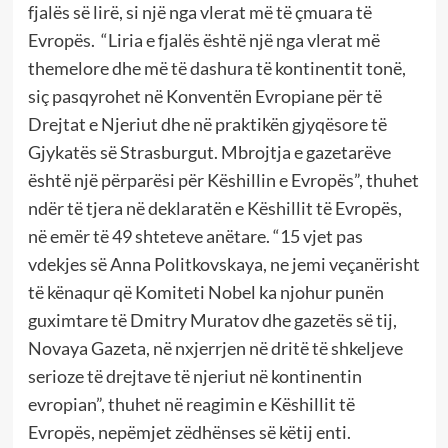
fjalës së lirë, si një nga vlerat më të çmuara të
Evropës. “Liria e fjalës është një nga vlerat më
themelore dhe më të dashura të kontinentit tonë,
siç pasqyrohet në Konventën Evropiane për të
Drejtat e Njeriut dhe në praktikën gjyqësore të
Gjykatës së Strasburgut. Mbrojtja e gazetarëve
është një përparësi për Këshillin e Evropës”, thuhet
ndër të tjera në deklaratën e Këshillit të Evropës,
në emër të 49 shteteve anëtare. “15 vjet pas
vdekjes së Anna Politkovskaya, ne jemi veçanërisht
të kënaqur që Komiteti Nobel ka njohur punën
guximtare të Dmitry Muratov dhe gazetës së tij,
Novaya Gazeta, në nxjerrjen në dritë të shkeljeve
serioze të drejtave të njeriut në kontinentin
evropian”, thuhet në reagimin e Këshillit të
Evropës, nepëmjet zëdhënses së këtij enti.