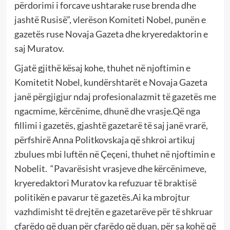
përdorimi i forcave ushtarake ruse brenda dhe
jashtë Rusisë”, vlerëson Komiteti Nobel, punën e
gazetës ruse Novaja Gazeta dhe kryeredaktorin e
saj Muratov.
Gjatë gjithë kësaj kohe, thuhet në njoftimin e
Komitetit Nobel, kundërshtarët e Novaja Gazeta
janë përgjigjur ndaj profesionalazmit të gazetës me
ngacmime, kërcënime, dhunë dhe vrasje.Që nga
fillimi i gazetës, gjashtë gazetarë të saj janë vrarë,
përfshirë Anna Politkovskaja që shkroi artikuj
zbulues mbi luftën në Çeçeni, thuhet në njoftimin e
Nobelit.
“P
avarësisht vrasjeve dhe kërcënimeve,
kryeredaktori Muratov ka refuzuar të braktisë
politikën e pavarur të gazetës.Ai ka mbrojtur
vazhdimisht të drejtën e gazetarëve për të shkruar
çfarëdo që duan për çfarëdo që duan, për sa kohë që