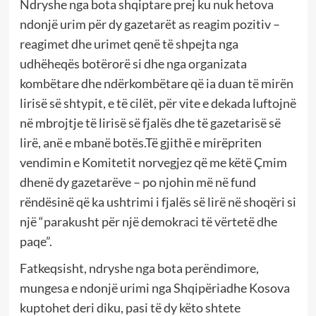
Ndryshe nga bota shqiptare prej ku nuk hetova
ndonjë urim për dy gazetarët as reagim pozitiv –
reagimet dhe urimet qenë të shpejta nga
udhëheqës botërorë si dhe nga organizata
kombëtare dhe ndërkombëtare që ia duan të mirën
lirisë së shtypit, e të cilët, për vite e dekada luftojnë
në mbrojtje të lirisë së fjalës dhe të gazetarisë së
lirë, anë e mbanë botës.Të gjithë e mirëpriten
vendimin e Komitetit norvegjez që me këtë Çmim
dhenë dy gazetarëve – po njohin më në fund
rëndësinë që ka ushtrimi i fjalës së lirë në shoqëri si
një “parakusht për një demokraci të vërtetë dhe
paqe”.
Fatkeqsisht, ndryshe nga bota perëndimore,
mungesa e ndonjë urimi nga Shqipëriadhe Kosova
kuptohet deri diku, pasi të dy këto shtete