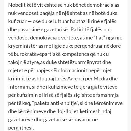
Nobelit këtë vit është se nuk bëhet demokracia as
nuk vendoset paqëja në një shtet as në botë duke
kufizuar — ose duke luftuar haptazi lirinë e fjalës
dhe pavarsinë e gazetarisë. Pa liri të fjalës,nuk
vendoset demokracia e vërtetë, as me “fiat” nga një
kryeministër as me ligje duke përqendruar në dorë
të burokratëvepartiakë kompetenca që nuk u
takojn ë atyre,as duke shtetëzuarmënyrat dhe
mjetet e përhapjes sëinformacionit nepërmjet
krijimit të ashtuquajturës Agjenci për Media dhe
Informim, si dhe i kufizimeve të tjera gjatë viteve
për kufizimin e lirisë së fjalës siç ishte e famshmja
për të keq, “paketa anti-shpifje”, si dhe kërcënimeve
dhe kërcënimeve dhe lloj-lloj etiketimesh ndaj
gazetarëve dhe gazetarisë së pavarur në
përgjithësi.