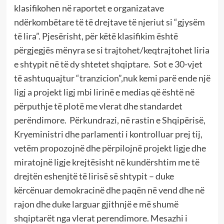
klasifikohen në raportet e organizatave
ndërkombëtare të të drejtave të njeriut si “gjysëm
të lira”. Pjesërisht, për këtë klasifikim është
përgjegjës mënyra se si trajtohet/keqtrajtohet liria
e shtypit në të dy shtetet shqiptare. Sot e 30-vjet
të ashtuquajtur “tranzicion”,nuk kemi parë ende një
ligj a projekt ligj mbi lirinë e medias që është në
përputhje të plotë me vlerat dhe standardet
perëndimore. Përkundrazi, në rastin e Shqipërisë,
Kryeministri dhe parlamenti i kontrolluar prej tij,
vetëm propozojnë dhe përpilojnë projekt ligje dhe
miratojnë ligje krejtësisht në kundërshtim me të
drejtën eshenjtë të lirisë së shtypit – duke
kërcënuar demokracinë dhe paqën në vend dhe në
rajon dhe duke larguar gjithnjë e më shumë
shqiptarët nga vlerat perendimore. Mesazhi i