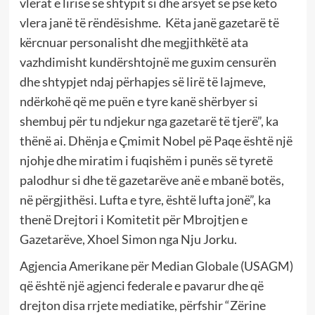
vlerat e lirisë së shtypit si dhe arsyet se pse këto
vlera janë të rëndësishme. Këta janë gazetarë të
kërcnuar personalisht dhe megjithkëtë ata
vazhdimisht kundërshtojnë me guxim censurën
dhe shtypjet ndaj përhapjes së lirë të lajmeve,
ndërkohë që me puën e tyre kanë shërbyer si
shembuj për tu ndjekur nga gazetarë të tjerë”, ka
thënë ai. Dhënja e Çmimit Nobel pë Paqe është një
njohje dhe miratim i fuqishëm i punës së tyretë
palodhur si dhe të gazetarëve anë e mbanë botës,
në përgjithësi. Lufta e tyre, është lufta jonë”, ka
thenë Drejtori i Komitetit për Mbrojtjen e
Gazetarëve, Xhoel Simon nga Nju Jorku.
Agjencia Amerikane për Median Globale (USAGM)
që është një agjenci federale e pavarur dhe që
drejton disa rrjete mediatike, përfshir “Zërine