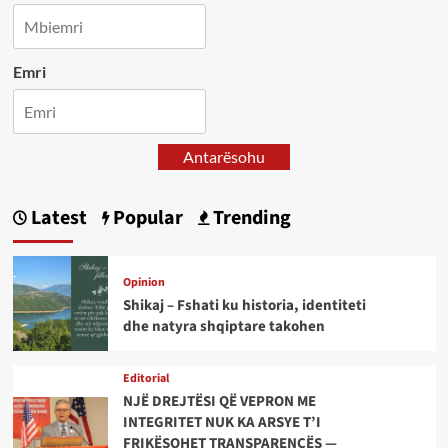
Emri
Antarësohu
Latest
Popular
Trending
Opinion
Shikaj – Fshati ku historia, identiteti
dhe natyra shqiptare takohen
Editorial
NJË DREJTËSI QË VEPRON ME
INTEGRITET NUK KA ARSYE T’I
FRIKËSOHET TRANSPARENCËS —