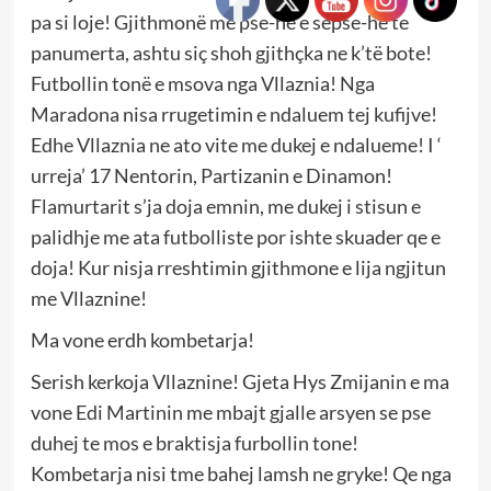
pa si loje! Gjithmonë me pse-he e sepse-he te
panumerta, ashtu siç shoh gjithçka ne k’të bote!
Futbollin tonë e msova nga Vllaznia! Nga
Maradona nisa rrugetimin e ndaluem tej kufijve!
Edhe Vllaznia ne ato vite me dukej e ndalueme! I ‘
urreja’ 17 Nentorin, Partizanin e Dinamon!
Flamurtarit s’ja doja emnin, me dukej i stisun e
palidhje me ata futbolliste por ishte skuader qe e
doja! Kur nisja rreshtimin gjithmone e lija ngjitun
me Vllaznine!
Ma vone erdh kombetarja!
Serish kerkoja Vllaznine! Gjeta Hys Zmijanin e ma
vone Edi Martinin me mbajt gjalle arsyen se pse
duhej te mos e braktisja furbollin tone!
Kombetarja nisi tme bahej lamsh ne gryke! Qe nga