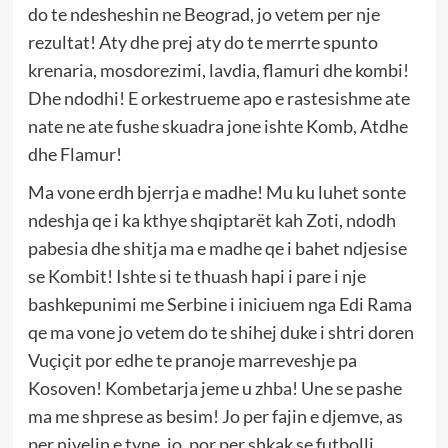
do te ndesheshin ne Beograd, jo vetem per nje
rezultat! Aty dhe prej aty do te merrte spunto
krenaria, mosdorezimi, lavdia, flamuri dhe kombi!
Dhe ndodhi! E orkestrueme apo e rastesishme ate
nate ne ate fushe skuadra jone ishte Komb, Atdhe
dhe Flamur!
Ma vone erdh bjerrja e madhe! Mu ku luhet sonte
ndeshja qe i ka kthye shqiptarët kah Zoti, ndodh
pabesia dhe shitja ma e madhe qe i bahet ndjesise
se Kombit! Ishte si te thuash hapi i pare i nje
bashkepunimi me Serbine i iniciuem nga Edi Rama
qe ma vone jo vetem do te shihej duke i shtri doren
Vuçiçit por edhe te pranoje marreveshje pa
Kosoven! Kombetarja jeme u zhba! Une se pashe
ma me shprese as besim! Jo per fajin e djemve, as
per nivelin e tyne, jo, por per shkak se futbolli