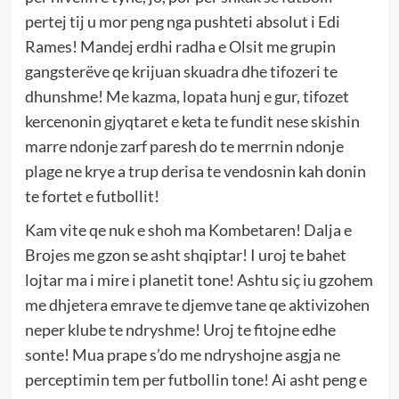
pertej tij u mor peng nga pushteti absolut i Edi
Rames! Mandej erdhi radha e Olsit me grupin
gangsterëve qe krijuan skuadra dhe tifozeri te
dhunshme! Me kazma, lopata hunj e gur, tifozet
kercenonin gjyqtaret e keta te fundit nese skishin
marre ndonje zarf paresh do te merrnin ndonje
plage ne krye a trup derisa te vendosnin kah donin
te fortet e futbollit!
Kam vite qe nuk e shoh ma Kombetaren! Dalja e
Brojes me gzon se asht shqiptar! I uroj te bahet
lojtar ma i mire i planetit tone! Ashtu siç iu gzohem
me dhjetera emrave te djemve tane qe aktivizohen
neper klube te ndryshme! Uroj te fitojne edhe
sonte! Mua prape s’do me ndryshojne asgja ne
perceptimin tem per futbollin tone! Ai asht peng e