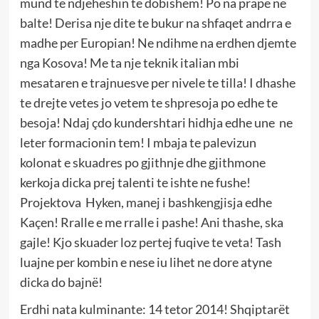
mund te ndjeheshin te dobishem! Po na prape ne
balte! Derisa nje dite te bukur na shfaqet andrra e
madhe per Europian! Ne ndihme na erdhen djemte
nga Kosova! Me ta nje teknik italian mbi
mesataren e trajnuesve per nivele te tilla! I dhashe
te drejte vetes jo vetem te shpresoja po edhe te
besoja! Ndaj çdo kundershtari hidhja edhe une ne
leter formacionin tem! I mbaja te palevizun
kolonat e skuadres po gjithnje dhe gjithmone
kerkoja dicka prej talenti te ishte ne fushe!
Projektova Hyken, manej i bashkengjisja edhe
Kaçen! Rralle e me rralle i pashe! Ani thashe, ska
gajle! Kjo skuader loz pertej fuqive te veta! Tash
luajne per kombin e nese iu lihet ne dore atyne
dicka do bajnë!
Erdhi nata kulminante: 14 tetor 2014! Shqiptarët