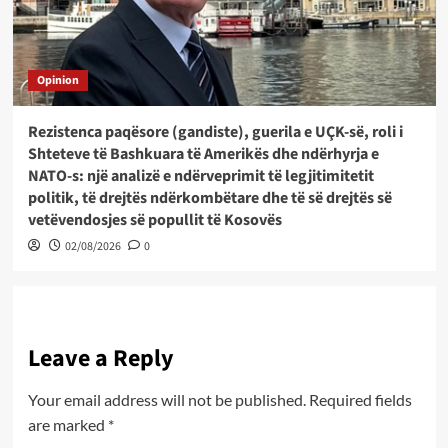
Opinion
Rezistenca paqësore (gandiste), guerila e UÇK-së, roli i
Shteteve të Bashkuara të Amerikës dhe ndërhyrja e
NATO-s: një analizë e ndërveprimit të legjitimitetit
politik, të drejtës ndërkombëtare dhe të së drejtës së
vetëvendosjes së popullit të Kosovës
02/08/2026
0
Leave a Reply
Your email address will not be published.
Required fields
are marked
*