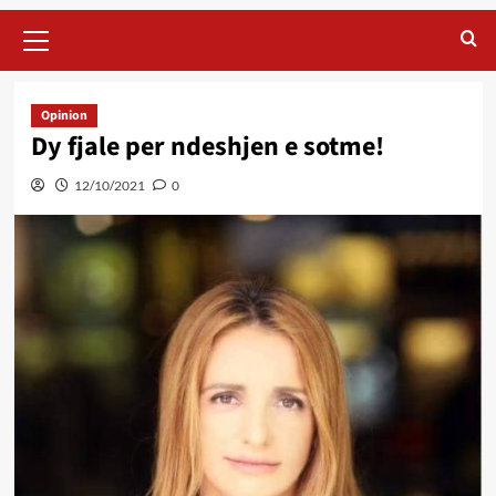
Primary
Menu
Opinion
Dy fjale per ndeshjen e sotme!
12/10/2021
0