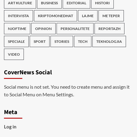
ART KULTURE
BUSINESS
EDITORIAL
HISTORI
INTERVISTA
KRIPTOMONEDHAT
LAJME
ME TEPER
NJOFTIME
OPINION
PERSONALITETE
REPORTAZH
SPECIALE
SPORT
STORIES
TECH
TEKNOLOGJIA
VIDEO
CoverNews Social
Social menu is not set. You need to create menu and assign it
to Social Menu on Menu Settings.
Meta
Log in