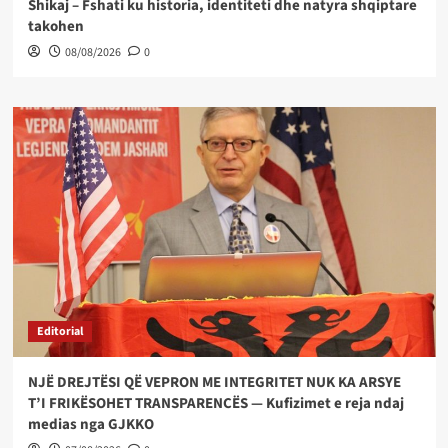
Shikaj – Fshati ku historia, identiteti dhe natyra shqiptare
takohen
08/08/2026
0
Editorial
NJË DREJTËSI QË VEPRON ME INTEGRITET NUK KA ARSYE
T’I FRIKËSOHET TRANSPARENCËS — Kufizimet e reja ndaj
medias nga GJKKO