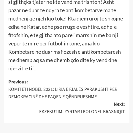
si gjithçka tjeter ne kte vend me trishton! Asht
pazar ne duar te ndyra te antikombetarve ma te
medhenj qe njeh kjo toke! Kta djem uroj te shkojne
edhe ne Katar, edhe pse rruge e veshtire, edhe e
fitofshin, e te gjitha ato pare i marrshin me ba nji
veper te mire per futbollin tone, ama kjo
Kombetare ne duar mafiozesh e antikombetaresh
me dhemb aq sa me dhemb çdo dite ky vend dhe
njerzit e tij…
Post
Previous:
KOMITETI NOBEL 2021: LIRIA E FJALËS PARAKUSHT PËR
navigation
DEMOKRACINË DHE PAQËN E QËNDRUESHME
Next:
EKZEKUTIMI ZYRTAR I KOLONEL KRASNIQIT