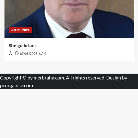
Art Kulture
Shelgu lotues
07/08/2026
0
Copyright © by
merbraha.com
. All rights reserved. Design by
pcorganise.com