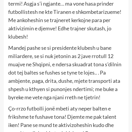
termi! Asgja s’i ngjante… ma vone hasa prinder
futbollistesh ne kte Tiranen e shkombetarizueme!
Me ankoheshin se trajneret kerkojne para per
aktivizimin e djemve! Edhe trajner skutash, jo
klubesh!
Mandej pashe se si presidente klubesh u bane
miliardere, se si nuk jetonin as 2 jave rrotull 12
muajve ne Shqipni, e ndersa skuadrat tona s’dilnin
dot tej baltes se fushes se tyne te lojes.. . Pa
ambjente, paga, drita, dushe, mjete transporti ata
shpesh u kthyen si punonjes ndertimi; me buke a
byreke me vete nga njani rreth ne tjetrin!
Ço-rrzo futbolli jonë mbeti aty neper balten e
frikshme te fushave tona! Djemte me pak talent
iken! Pane se mund te aktivizoheshin kudo dhe