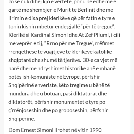
Jo se nuk dihej kjo e vërtetë, por u bë edhe më e
qartë me shembjen e Murit të Berlinit dhe me
lirimin e disa prej klerikëve që për fatin e tyre e
tonin kishin mbetur ende gjallë “për të tregue”.
Klerikë si Kardinal Simoni dhe At Zef Pllumi, i cili
me veprën e tij, “Rrno për me Tregue”, rrëfimet
rrënqethëse të vuajtjeve të klerikëve katolikë
shqiptarë dhe shumë të tjerëve. 30-e ca vjet më
parë dhe me ndryshimet historike anë e mbanë
botës ish-komuniste në Evropë, përfshir
Shqipërinë enveriste, këto tregime u bënë të
mundura dhe u botuan, pasi diktaturat dhe
diktatorët, përfshir monumentet e tyre po
ç’rrënjoseshin dhe po groposeshin, përfshir
Shqipërinë.
Dom Ernest Simoni lirohet në vitin 1990,