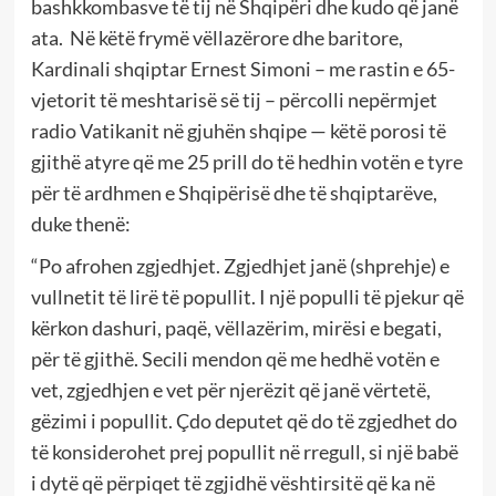
bashkkombasve të tij në Shqipëri dhe kudo që janë
ata. Në këtë frymë vëllazërore dhe baritore,
Kardinali shqiptar Ernest Simoni – me rastin e 65-
vjetorit të meshtarisë së tij – përcolli nepërmjet
radio Vatikanit në gjuhën shqipe — këtë porosi të
gjithë atyre që me 25 prill do të hedhin votën e tyre
për të ardhmen e Shqipërisë dhe të shqiptarëve,
duke thenë:
“Po afrohen zgjedhjet. Zgjedhjet janë (shprehje) e
vullnetit të lirë të popullit. I një populli të pjekur që
kërkon dashuri, paqë, vëllazërim, mirësi e begati,
për të gjithë. Secili mendon që me hedhë votën e
vet, zgjedhjen e vet për njerëzit që janë vërtetë,
gëzimi i popullit. Çdo deputet që do të zgjedhet do
të konsiderohet prej popullit në rregull, si një babë
i dytë që përpiqet të zgjidhë vështirsitë që ka në