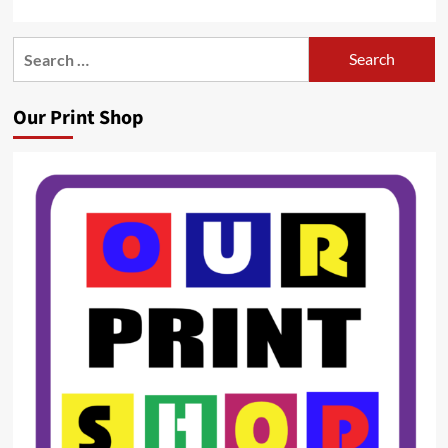
Search
for:
Our Print Shop