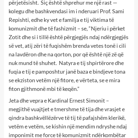
përjetësisht. Siç është shprehur me një rast —
kolegu dhe bashkvendasi im i nderuari Prof. Sami
Repishti, edhe ky vet e familja e tij viktima të
komunizmit dhe të fashizmit – se, “Njeriu i përket
Zotit dhe si i tillë është përgjegjës ndaj ndërgjegjës
së vet, atij zëri të fuqishëm brenda vetes tonë i cili
na lavdëron dhe na qorton, por që është një zë që
nuk mund të shuhet. Natyra e tij shpirtërore dhe
fuqia e tij e pamposhtur janë baza e bindjeve tona
se ekziston vetëm një fitore, e vërteta, se e mira
fiton gjithmonë mbi të keqën.”
Jeta dhe vepra e Kardinal Ernest Simonit –
megjithë vuajtjet e tmershme të tija dhe vrasjet e
qindra bashkvëllëzërve të tij të pafajshëm klerikë,
vetëm e vetëm, se kishin një mendim ndryshe ndaj
imponimit me force të komunizmit ndërkombëtar