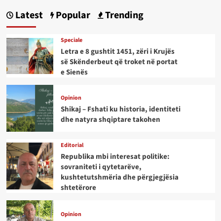
Latest
Popular
Trending
Speciale
Letra e 8 gushtit 1451, zëri i Krujës
së Skënderbeut që troket në portat
e Sienës
Opinion
Shikaj – Fshati ku historia, identiteti
dhe natyra shqiptare takohen
Editorial
Republika mbi interesat politike:
sovraniteti i qytetarëve,
kushtetutshmëria dhe përgjegjësia
shtetërore
Opinion