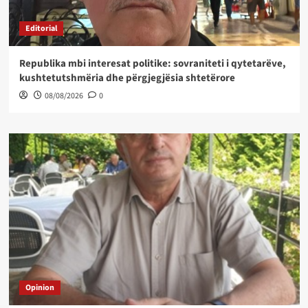
Editorial
Republika mbi interesat politike: sovraniteti i qytetarëve,
kushtetutshmëria dhe përgjegjësia shtetërore
08/08/2026
0
Opinion