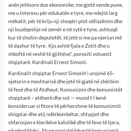
anën jetësore due ekonomike, me gjetë vende pune,
me u interesu për edukatën e tyre, me ndejtë larg
mëkatit, për të kriju nji shoqëri plot vëllazënim dhe
nji buzëqeshje në zemër e në sytë e tyne, ashtuqë
kur të shohin deputetët, të jetë si me pa njeriun më
të dashur të tyre. Kjo ashtë fjala e Zotit dhe u
shkoftë në veshë të gjithëve”, porositi votuesit
shqiptarë, Kardinali Ernest Simoni.
Kardinalit shqiptar Ernest Simonit i urojmë 65-
vjetorin e meshtarisë dhe jetë të gjatë në shërbim
të fesë dhe të Atdheut. Komunizmi dhe komunistët
shqiptarë – atëherë dhe sot — mund t’i kenë
konsideruar si fitore të përhershme të komunizmit
shiqptar dhe atij ndërkombëtar, shtypjet dhe
shfarosjen e klerikëve katolikë dhe të feve të tjera,
në përgjithësi. Atyre nostalgjikëve të komunizmit