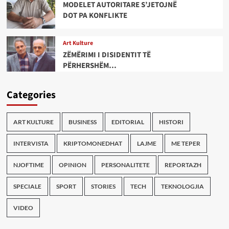
MODELET AUTORITARE S’JETOJNË
DOT PA KONFLIKTE
Art Kulture
ZËMËRIMI I DISIDENTIT TË
PËRHERSHËM…
Categories
ART KULTURE
BUSINESS
EDITORIAL
HISTORI
INTERVISTA
KRIPTOMONEDHAT
LAJME
ME TEPER
NJOFTIME
OPINION
PERSONALITETE
REPORTAZH
SPECIALE
SPORT
STORIES
TECH
TEKNOLOGJIA
VIDEO