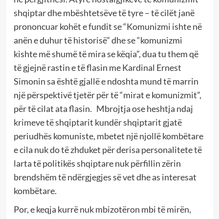
shqiptar dhe mbështetsëve të tyre – të cilët janë
prononcuar kohët e fundit se “Komunizmi ishte në
anën e duhur të historisë” dhe se “komunizmi
kishte më shumë të mira se këqia”, dua tu them që
të gjejnë rastin e të flasin me Kardinal Ernest
Simonin sa është gjallë e ndoshta mund të marrin
një përspektivë tjetër për të “mirat e komunizmit”,
për të cilat ata flasin. Mbrojtja ose heshtja ndaj
krimeve të shqiptarit kundër shqiptarit gjatë
periudhës komuniste, mbetet një njollë kombëtare
e cila nuk do të zhduket për derisa personalitete të
larta të politikës shqiptare nuk përfillin zërin
brendshëm të ndërgjegjes së vet dhe as interesat
kombëtare.
Por, e keqja kurrë nuk mbizotëron mbi të mirën,