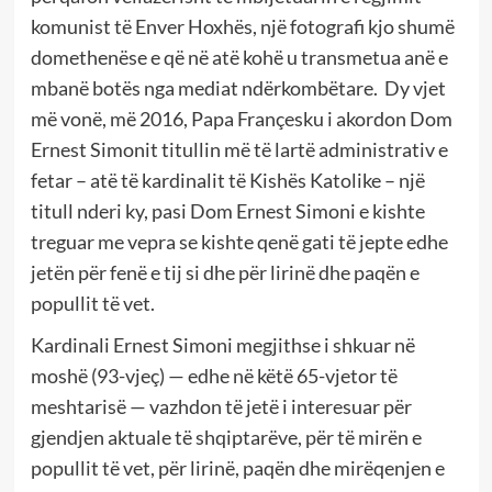
komunist të Enver Hoxhës, një fotografi kjo shumë
domethenëse e që në atë kohë u transmetua anë e
mbanë botës nga mediat ndërkombëtare. Dy vjet
më vonë, më 2016, Papa Françesku i akordon Dom
Ernest Simonit titullin më të lartë administrativ e
fetar – atë të kardinalit të Kishës Katolike – një
titull nderi ky, pasi Dom Ernest Simoni e kishte
treguar me vepra se kishte qenë gati të jepte edhe
jetën për fenë e tij si dhe për lirinë dhe paqën e
popullit të vet.
Kardinali Ernest Simoni megjithse i shkuar në
moshë (93-vjeç) — edhe në këtë 65-vjetor të
meshtarisë — vazhdon të jetë i interesuar për
gjendjen aktuale të shqiptarëve, për të mirën e
popullit të vet, për lirinë, paqën dhe mirëqenjen e