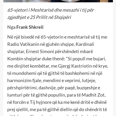
65-vjetori i Meshtarisë dhe mesazhi i tij për
zgjedhjet e 25 Prillit në Shqipëri
Nga
Frank Shkreli
Në një bisedë në 65-vjetorin e meshtarisë së tij me
Radio Vatikanin në gjuhën shqipe, Kardinali
shqiptar, Ernest Simoni përshëndeti mbarë
Kombin shqiptar duke thenë: “Si popull me bujari,
me dinjitet kombëtar, me Gjergj Kastriotin në krye,
të mundohemi që të gjithë të bashkohemi në një
harmonizim fjale, mendimi e veprimi, lutjeje,
përshpirtërimi, dashnije, për paqë, buzqeshje e
lumturi për të gjithë popullin, para të Madhit Zot,
në forcën e Tij hyjnore që ka me kenë dritë e dhënë
prej qiellit, me pa të gjithë diellin që do shëndrit të