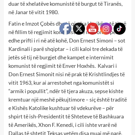
duar të xhelatëve komunistë të burgut të Tiranës,
në Janar të vitit 1980.
Fatin e Imzot Çobës dhe të qindra klerikëve të tjerë
në fillim të regjimit komunist due më vonë e pësoi
edhe prifti i ri në atë kohë, Don Ernest Simoni – sot
Kardinali i parë shqiptar – i cili kaloi tre dekada të
jetës së tij në burgjet dhe kampet e internimit
komunist të regjimit të Enver Hoxhës. Kalvari i
Don Ernest Simonit nisi në prak të Krishtlindjes të
vitit 1963, kur ai arrestohet nga komunistët si
“armik i popullit”, ndër të tjera akuza, sepse kishte
kremtuar një meshë pëkujtimore – siç është traditë
e Kishës Katolike kushtuar të vdekurëve – për
shpirt të ish-Presidentit të Shteteve të Bashkuara
të Amerikës, Xhon F. Kenedi, i cili ishte vrarë në
Dallas të shtetit Teksas vetëm disa muaj më parë.