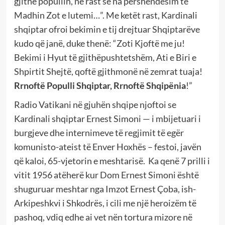
gjithë popullin, në rast se na përshëndesim të
Madhin Zot e lutemi…”. Me ketët rast, Kardinali
shqiptar ofroi bekimin e tij drejtuar Shqiptarëve
kudo që janë, duke thenë: “Zoti Kjoftë me ju!
Bekimi i Hyut të gjithëpushtetshëm, Ati e Biri e
Shpirtit Shejtë, qoftë gjithmonë në zemrat tuaja!
Rrnoftë Populli Shqiptar, Rrnoftë Shqipënia
!”
Radio Vatikani në gjuhën shqipe njoftoi se
Kardinali shqiptar Ernest Simoni — i mbijetuari i
burgjeve dhe internimeve të regjimit të egër
komunisto-ateist të Enver Hoxhës – festoi, javën
që kaloi, 65-vjetorin e meshtarisë. Ka qenë 7 prilli i
vitit 1956 atëherë kur Dom Ernest Simoni është
shuguruar meshtar nga Imzot Ernest Çoba, ish-
Arkipeshkvi i Shkodrës, i cili me një heroizëm të
pashoq, vdiq edhe ai vet nën tortura mizore në