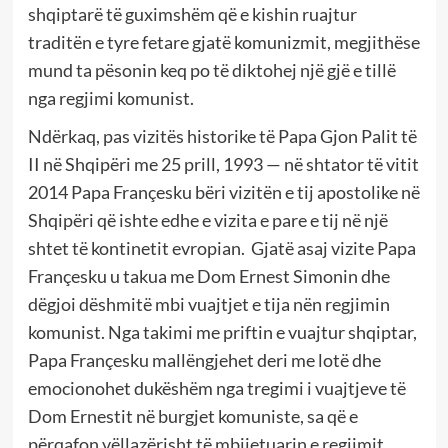
shqiptarë të guximshëm që e kishin ruajtur
traditën e tyre fetare gjatë komunizmit, megjithëse
mund ta pësonin keq po të diktohej një gjë e tillë
nga regjimi komunist.
Ndërkaq, pas vizitës historike të Papa Gjon Palit të
II në Shqipëri me 25 prill, 1993 — në shtator të vitit
2014 Papa Françesku bëri vizitën e tij apostolike në
Shqipëri që ishte edhe e vizita e pare e tij në një
shtet të kontinetit evropian. Gjatë asaj vizite Papa
Françesku u takua me Dom Ernest Simonin dhe
dëgjoi dëshmitë mbi vuajtjet e tija nën regjimin
komunist. Nga takimi me priftin e vuajtur shqiptar,
Papa Françesku mallëngjehet deri me lotë dhe
emocionohet dukëshëm nga tregimi i vuajtjeve të
Dom Ernestit në burgjet komuniste, sa që e
përqafon vëllazërisht të mbijetuarin e regjimit