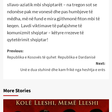
sllavo-aziatik mbi shqiptarët – na tregon sot se
ndonëse pak me vonesë dhe pas humbjeve të
mëdha, më në fund e mira gjithmonë fiton mbi të
keqen. Lavdi viktimave të pafajshme të
komunizmit shqiptar – këtyre rrezeve të
qytetërimit shqiptar!
Post
Previous:
Republika e Kosovës të quhet Republika e Dardanisë
navigation
Next:
Unë e dua stuhinë dhe kam frikë nga heshtja e erës
More Stories