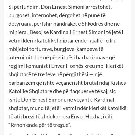
Si përfundim, Don Ernest Simoni arrestohet,
burgoset, internohet, dërgohet në punë të
detyruara, përfshir handrakët e Shkodrës dhe në
miniera. Besoj se Kardinali Ernest Simoni të jetë i
vetmi klerik katolik shqiptar ende i gjallë i cili u
mbijetoi torturave, burgjeve, kampeve të
internimit dhe në përgjithësi barbarizmave që
regjimi komunist i Enver Hoxhës kreu mbi klerikët
shqiptarë të tre feve në përgjithësi — një
barbarizëm që ishte veçanërisht brutal ndaj Kishës
Katolike Shqiptare dhe përfaqsuesve të saj, siç
ishte Don Ernest Simoni, në veçanti. Kardinal
shqiptar, mund të jetë i vetmi ndër klerikët katolikë
të atij brezi të zhdukur nga Enver Hoxha, i cili
“Rrnon ende për të tregue”.