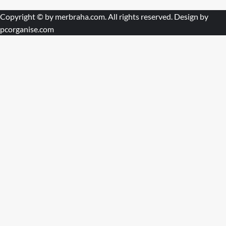
Copyright © by
merbraha.com
. All rights reserved. Design by
pcorganise.com