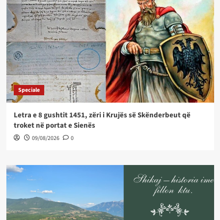
Speciale
Letra e 8 gushtit 1451, zëri i Krujës së Skënderbeut që
troket në portat e Sienës
09/08/2026
0