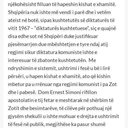
njëkohësisht filluan të hapeshin kishat e xhamitë.
Shqipëria nuk ishte më vendi i parë dhe i vetëm
ateist në botë, sipas kushtetutës së diktaturës të
vitit 1967 – “diktaturës kushtetuese”, siç e quajnë
disa edhe sot në Shqipëri duke justifikuar
pjesëmarrjen due mbështetjen e tyre ndaj atij
regjimi sikur diktatura komuniste ishte e
interesuar të zbatonte kushtetutën. Me
ndryshimin e sistemit, ushtrimi i fesë u bë i lirë
përsëri, u hapen kishat e xhamitë, ato që kishin
mbetur pa u rrënuar nga regjimi komunist i pa Zot
dhe i pabesë. Dom Ernest Simoni rifillon
apostolatin e tij fetar e meshtarak në shërbim të
Zotit dhe besimtarëve, të cilëve për pothuaj një
gjysëm shekulli u ishte mohuar e drejta e ushtrimit
të fesë në publik, megjithëse ka pasur shumë